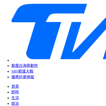
颱風白海豚動態
SBS歌謠大戰
優惠好康情報
首頁
即時
生活
政治