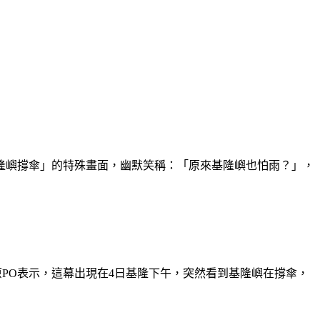
隆嶼撐傘」的特殊畫面，幽默笑稱：「原來基隆嶼也怕雨？」，
原PO表示，這幕出現在4日基隆下午，突然看到基隆嶼在撐傘，