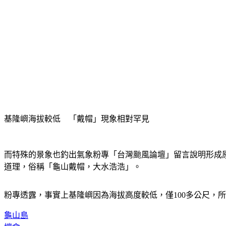
基隆嶼海拔較低　「戴帽」現象相對罕見
而特殊的景象也釣出氣象粉專「台灣颱風論壇」留言說明形成
道理，俗稱「龜山戴帽，大水浩浩」。
粉專透露，事實上基隆嶼因為海拔高度較低，僅100多公尺，
龜山島