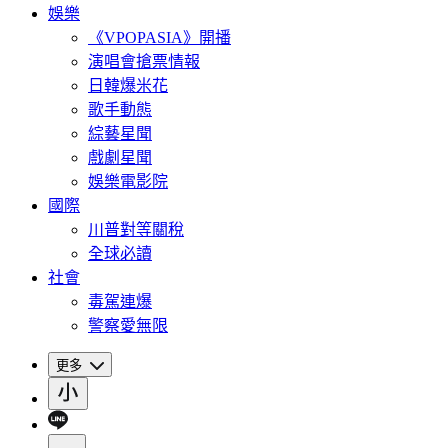
娛樂
《VPOPASIA》開播
演唱會搶票情報
日韓爆米花
歌手動態
綜藝星聞
戲劇星聞
娛樂電影院
國際
川普對等關稅
全球必讀
社會
毒駕連爆
警察愛無限
更多