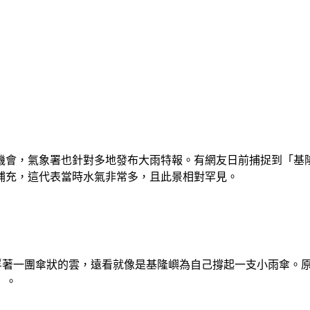
機會，氣象署也針對多地發布大雨特報。有網友日前捕捉到「基
補充，這代表當時水氣非常多，且此景相對罕見。
上空浮著一團傘狀的雲，遠看就像是基隆嶼為自己撐起一支小雨傘。
」。