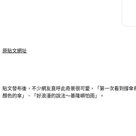
原貼文網址
貼文發布後，不少網友直呼此奇景很可愛，「第一次看到撐傘
顏色的傘」、「好浪漫的說法～基隆嶼怕雨」。