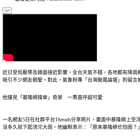
近日受低壓帶及鋒面接近影響，全台天氣不穩，各地都有降雨
吸引不少網友朝聖。對此，氣象粉專「台灣颱風論壇」則留言
他撞見「基隆嶼撐傘」奇景　一票直呼超可愛
一名網友5日在社群平台Threads分享照片，畫面中基隆嶼
沒多久就下起滂沱大雨，他幽默表示：「原來基隆嶼也怕雨？