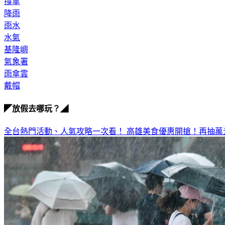
撐傘
降雨
雨水
水氣
基隆嶼
氣象署
雨傘雲
戴帽
◤放假去哪玩？◢
全台熱門活動、人氣攻略一次看！
高雄美食優惠開搶！再抽萬