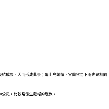
凝結成雲，因而形成此景；龜山島戴帽，宜蘭容易下雨也是相同
00公尺，比較常發生戴帽的現象。