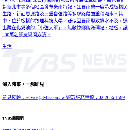
昨（4）日晚間受西南風與對流雲系發展旺盛影響，氣象署針
對新北市等多個地區發布豪雨特報，狂暴雨勢一度造成板橋民
生路、新莊思源路及三重自強路等多處路段嚴重積淹水。其
中，位於板橋的致理科技大學，疑似因暴雨導致排水不及，逼
出藏在化糞池的「小強大軍」，無數蟑螂爬滿磚牆、地板，讓
200萬名網友瞬間崩潰。
生活
深入時事，一觸即見
意見反映：service@tvbs.com.tw
觀眾服務專線：02-2656-1599
TVBS新聞網