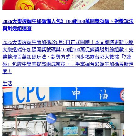
2026大樂透端午加碼懶人包》100組100萬開獎號碼、對獎玩法
與剩幾組速查
2026大樂透端午節加碼於6月5日正式開跑！本文即時更新13期
大樂透端午加碼開獎號碼與100組100萬促銷獎號剩餘組數。完
整整理百萬加碼玩法、對獎方式；同步揭露台彩大數據「7連
碰」包牌中獎率提高兩成密技，一手掌握台彩端午加碼最新進
度！
生活