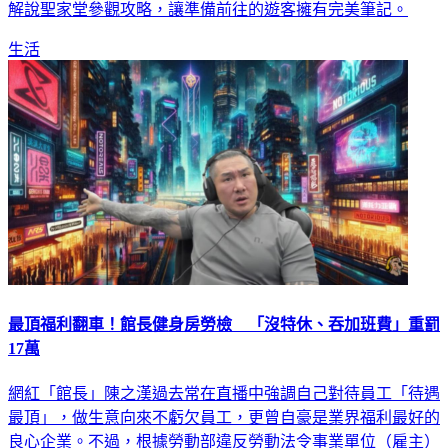
穿著注意事項等3大重要規範，並且請巴塞隆納官方中文導遊
解說聖家堂參觀攻略，讓準備前往的遊客擁有完美筆記。
生活
最頂福利翻車！館長健身房勞檢 「沒特休、吞加班費」重罰
17萬
網紅「館長」陳之漢過去常在直播中強調自己對待員工「待遇
最頂」，做生意向來不虧欠員工，更曾自豪是業界福利最好的