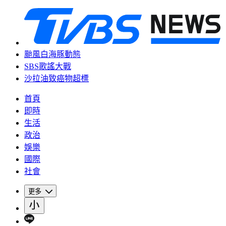
颱風白海豚動態
SBS歌謠大戰
沙拉油致癌物超標
首頁
即時
生活
政治
娛樂
國際
社會
更多