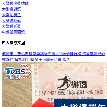
大樂透開獎號碼
大樂透中獎號碼
大樂透對獎
大樂透獎金
大樂透號碼
大樂透貳獎
中獎號碼頭獎
◤人氣夯文◢
何潤東、曹佑寧獨家專訪搶先看
8月緣分排行榜 這星座遇見心
靈夥伴
超準測字!這輩子正緣何時會出現