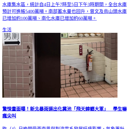
全台多個縣市降下豪大雨，水利署今天表示，本次降雨多落在
水庫集水區，統計自4日上午7時至5日下午3時期間，全台水庫
預計可進帳5400萬噸。南部蓄水量也回升，曾文及烏山頭水庫
已增加約100萬噸、南化水庫已增加約60萬噸。
生活
驚悚畫面曝！新北暴雨逼出化糞池「飛天蟑螂大軍」 學生嚇
瘋尖叫