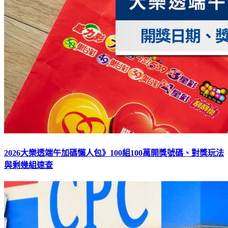
2026大樂透端午加碼懶人包》100組100萬開獎號碼、對獎玩法
與剩幾組速查