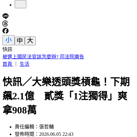
快訊
傅子純「穿病人服回家」生前暖舉惹鼻酸 愛妻心碎：我想你
了
首頁
｜
生活
快訊／大樂透頭獎槓龜！下期
飆2.1億 貳獎「1注獨得」爽
拿908萬
責任編輯：張哲輔