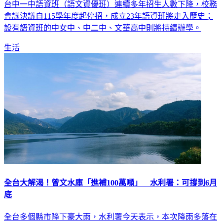
台中一中語資班（語文資優班）連續多年招生人數下降，校務
會議決議自115學年度起停招，成立23年語資班將走入歷史；
設有語資班的中女中、中二中、文華高中則將持續辦學。
生活
全台大解渴！曾文水庫「進補100萬噸」 水利署：可撐到6月
底