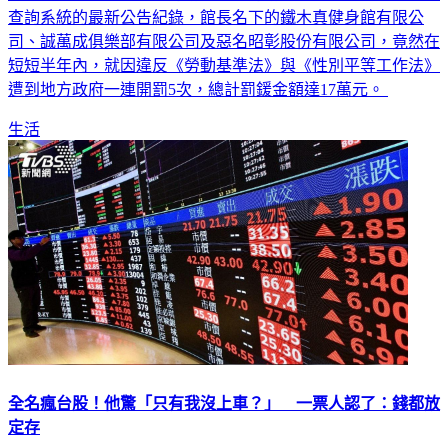
良心企業。不過，根據勞動部違反勞動法令事業單位（雇主）
查詢系統的最新公告紀錄，館長名下的鐵木真健身館有限公
司、誠萬成俱樂部有限公司及惡名昭彰股份有限公司，竟然在
短短半年內，就因違反《勞動基準法》與《性別平等工作法》
遭到地方政府一連開罰5次，總計罰鍰金額達17萬元。
生活
全名瘋台股！他驚「只有我沒上車？」 一票人認了：錢都放