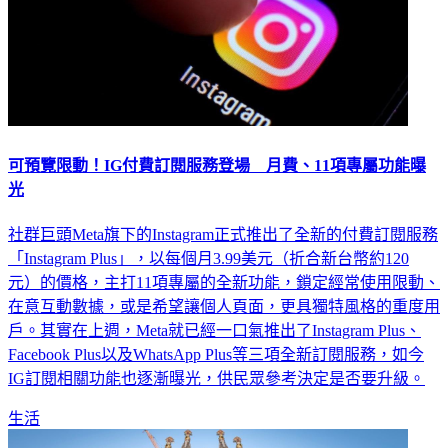
可預覽限動！IG付費訂閱服務登場 月費、11項專屬功能曝
光
社群巨頭Meta旗下的Instagram正式推出了全新的付費訂閱服務
「Instagram Plus」，以每個月3.99美元（折合新台幣約120
元）的價格，主打11項專屬的全新功能，鎖定經常使用限動、
在意互動數據，或是希望讓個人頁面，更具獨特風格的重度用
戶。其實在上週，Meta就已經一口氣推出了Instagram Plus、
Facebook Plus以及WhatsApp Plus等三項全新訂閱服務，如今
IG訂閱相關功能也逐漸曝光，供民眾參考決定是否要升級。
生活