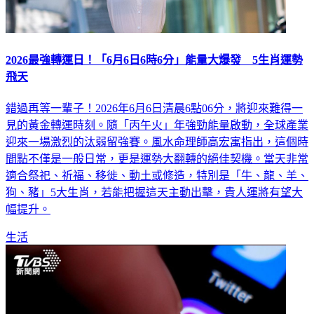
2026最強轉運日！「6月6日6時6分」能量大爆發 5生肖運勢
飛天
錯過再等一輩子！2026年6月6日清晨6點06分，將迎來難得一
見的黃金轉運時刻。隨「丙午火」年強勁能量啟動，全球產業
迎來一場激烈的汰弱留強賽。風水命理師高宏寓指出，這個時
間點不僅是一般日常，更是運勢大翻轉的絕佳契機。當天非常
適合祭祀、祈福、移徙、動土或修造，特別是「牛、龍、羊、
狗、豬」5大生肖，若能把握這天主動出擊，貴人運將有望大
幅提升。
生活