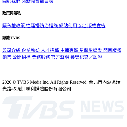
關於我們
56新聞台節目表
政策與隱私
隱私權政策
性騷擾防治措施
網站使用協定
版權宣告
認識 TVBS
公司介紹
企業動態
人才招募
主播專區
星藝象娛樂
節目版權
銷售
公開招標
業務服務
官方聲明
獲獎紀錄／認證
2026 © TVBS Media Inc. All Rights Reserved. 台北市內湖區瑞
光路451號 | 聯利媒體股份有限公司