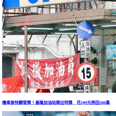
機車族快翻發票！基隆加油站開出特獎 花109元抱回200萬