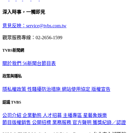
深入時事，一觸即見
意見反映：service@tvbs.com.tw
觀眾服務專線：02-2656-1599
TVBS新聞網
關於我們
56新聞台節目表
政策與隱私
隱私權政策
性騷擾防治措施
網站使用協定
版權宣告
認識 TVBS
公司介紹
企業動態
人才招募
主播專區
星藝象娛樂
節目版權銷售
公開招標
業務服務
官方聲明
獲獎紀錄／認證