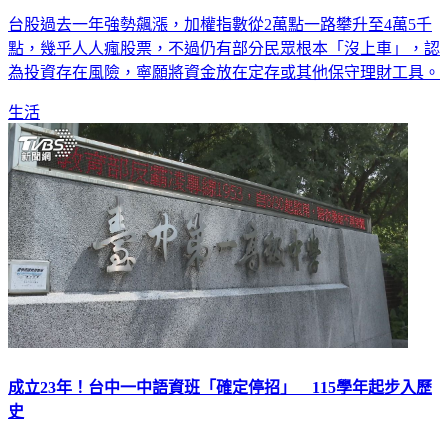
定存
台股過去一年強勢飆漲，加權指數從2萬點一路攀升至4萬5千
點，幾乎人人瘋股票，不過仍有部分民眾根本「沒上車」，認
為投資存在風險，寧願將資金放在定存或其他保守理財工具。
生活
成立23年！台中一中語資班「確定停招」 115學年起步入歷
史