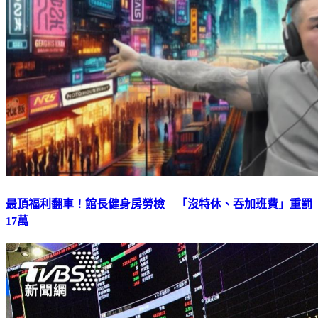
最頂福利翻車！館長健身房勞檢 「沒特休、吞加班費」重罰
17萬