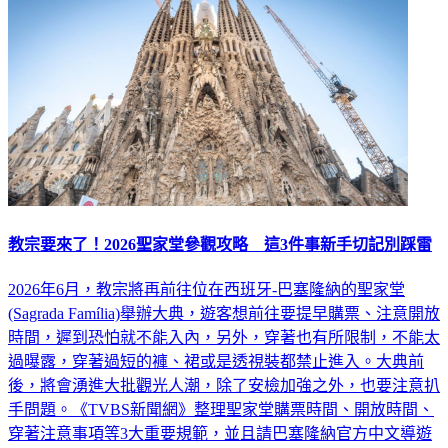
教宗要來了！2026聖家堂參觀攻略 這3件事新手切記別踩雷
2026年6月，教宗將再前往位在西班牙-巴塞隆納的聖家堂
(Sagrada Família)舉辦大典，遊客想前往要提早購票、注意開放
時間，遲到恐怕就不能入內，另外，穿著也有所限制，不能太
過曝露，穿著過短的褲、裙或是透視裝都禁止進入。大典前
後，將會湧進大批觀光人潮，除了安檢加強之外，也要注意扒
手問題。《TVBS新聞網》整理聖家堂購票時間、開放時間、