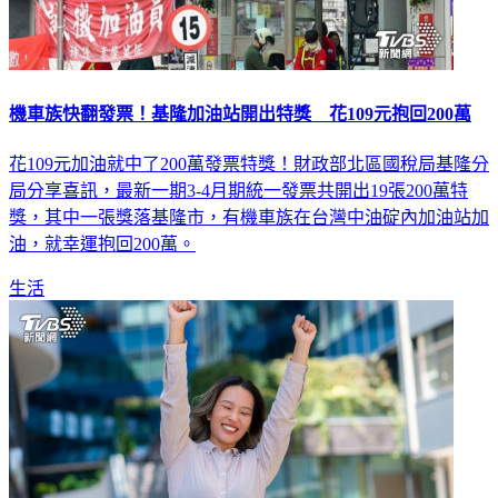
機車族快翻發票！基隆加油站開出特獎 花109元抱回200萬
花109元加油就中了200萬發票特獎！財政部北區國稅局基隆分
局分享喜訊，最新一期3-4月期統一發票共開出19張200萬特
獎，其中一張獎落基隆市，有機車族在台灣中油碇內加油站加
油，就幸運抱回200萬。
生活