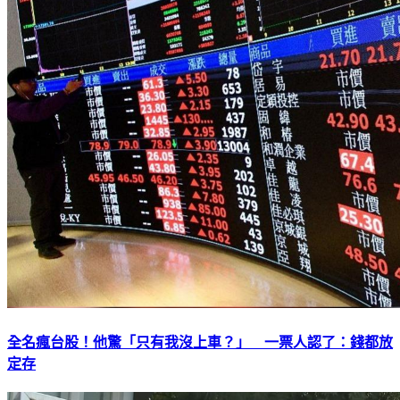
全名瘋台股！他驚「只有我沒上車？」 一票人認了：錢都放
定存