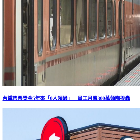
台鐵售票獎金5年來「0人領過」 員工月賣300萬領嘸挨轟