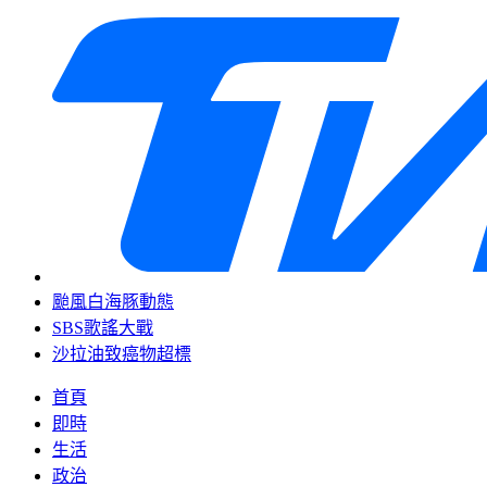
颱風白海豚動態
SBS歌謠大戰
沙拉油致癌物超標
首頁
即時
生活
政治