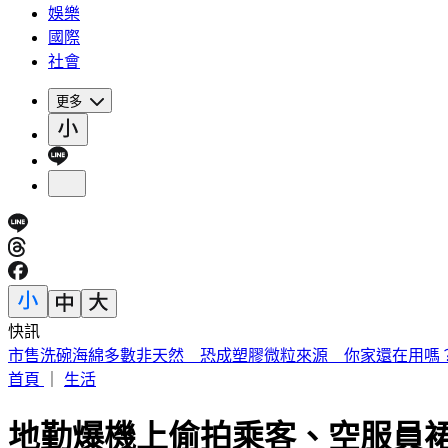
娛樂
國際
社會
更多
快訊
《夏日活動》花蓮FUN暑假 即將成真火舞秀 加碼重現
首頁
｜
生活
地勤爆機上偷拍乘客、空服員