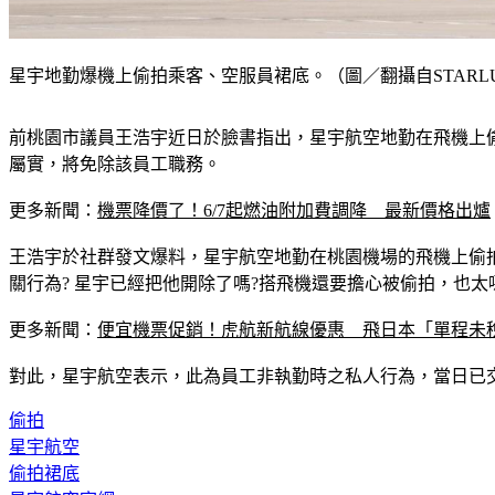
星宇地勤爆機上偷拍乘客、空服員裙底。（圖／翻攝自STARLUX Air
前桃園市議員王浩宇近日於臉書指出，星宇航空地勤在飛機上
屬實，將免除該員工職務。
更多新聞：
機票降價了！6/7起燃油附加費調降　最新價格出爐
王浩宇於社群發文爆料，星宇航空地勤在桃園機場的飛機上偷
關行為? 星宇已經把他開除了嗎?搭飛機還要擔心被偷拍，也太噁
更多新聞：
便宜機票促銷！虎航新航線優惠　飛日本「單程未稅1
對此，星宇航空表示，此為員工非執勤時之私人行為，當日已
偷拍
星宇航空
偷拍裙底