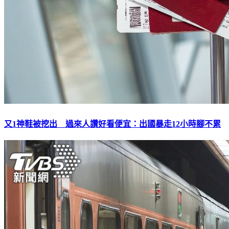
又1神鞋被挖出 過來人讚好看便宜：出國暴走12小時腳不累