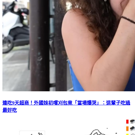
連吃9天超商！外國妹初嚐刈包竟「當場爆哭」：這輩子吃過
最好吃