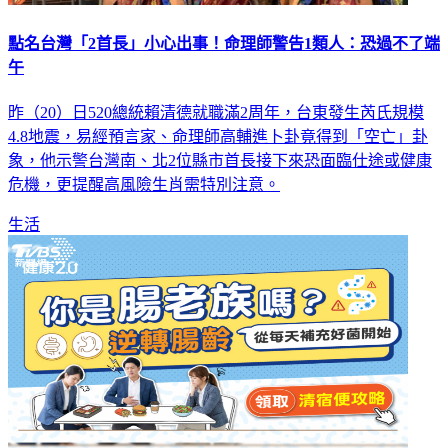
點名台灣「2首長」小心出事！命理師警告1類人：恐過不了端
午
昨（20）日520總統賴清德就職滿2周年，台東發生芮氏規模
4.8地震，易經預言家、命理師高輔進卜卦竟得到「空亡」卦
象，他示警台灣南、北2位縣市首長接下來恐面臨仕途或健康
危機，更提醒高風險生肖需特別注意。
生活