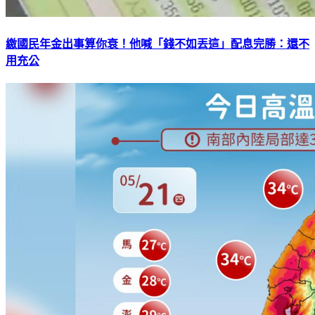
繳國民年金出事算你衰！他喊「錢不如丟這」配息完勝：還不
用充公