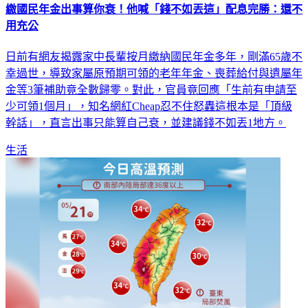
繳國民年金出事算你衰！他喊「錢不如丟這」配息完勝：還不
用充公
日前有網友揭露家中長輩按月繳納國民年金多年，剛滿65歲不
幸過世，導致家屬原預期可領的老年年金、喪葬給付與遺屬年
金等3筆補助竟全數歸零。對此，官員竟回應「生前有申請至
少可領1個月」，知名網紅Cheap忍不住怒轟這根本是「頂級
幹話」，直言出事只能算自己衰，並建議錢不如丟1地方。
生活