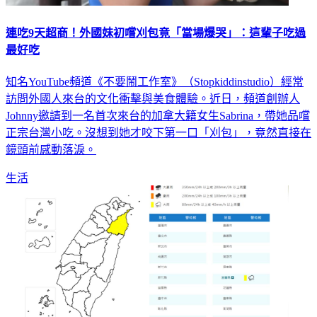
連吃9天超商！外國妹初嚐刈包竟「當場爆哭」：這輩子吃過
最好吃
知名YouTube頻道《不要鬧工作室》（Stopkiddinstudio）經常
訪問外國人來台的文化衝擊與美食體驗。近日，頻道創辦人
Johnny邀請到一名首次來台的加拿大籍女生Sabrina，帶她品嚐
正宗台灣小吃。沒想到她才咬下第一口「刈包」，竟然直接在
鏡頭前感動落淚。
生活