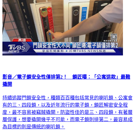
影音／電子鎖安全性僅排第2！ 鎖匠曝：「公寓這款」最難
撬開
持續追蹤門鎖安全性，種類百百種包括常見的喇叭鎖、公寓會
有的三、四段鎖，以及近年流行的電子鎖，鎖匠解密安全程
度，最不容易被竊賊撬開，防盜性佳的是三、四段鎖，有著層
層保護，想要撬開幾乎不可能，而電子鎖則排第二，最容易成
為目標的則是傳統的喇叭鎖。
生活