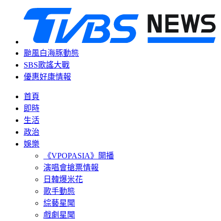
颱風白海豚動態
SBS歌謠大戰
優惠好康情報
首頁
即時
生活
政治
娛樂
《VPOPASIA》開播
演唱會搶票情報
日韓爆米花
歌手動態
綜藝星聞
戲劇星聞