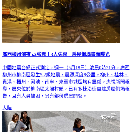
廣西柳州深夜5.2強震！3人失聯 房屋倒塌畫面曝光
中國地震台網正式測定，週一（5月18日）淩晨0時21分，廣西
柳州市柳南區發生5.2級地震，震源深度8公里。柳州、桂林、
貴港、梧州、河池、南寧、來賓市城區均有震感。央視新聞報
導，震央位於柳南區太陽村鎮，已有多棟沿街自建房屋倒塌報
告，且有人員被困，另有部份房屋開裂。
大陸