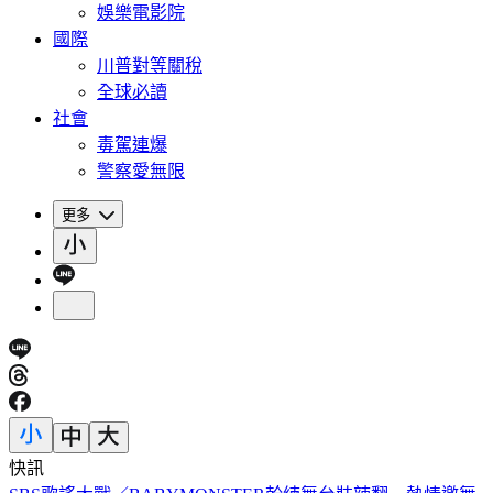
娛樂電影院
國際
川普對等關稅
全球必讀
社會
毒駕連爆
警察愛無限
更多
快訊