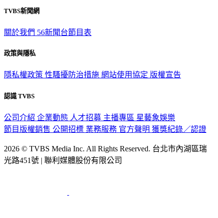
關於我們
56新聞台節目表
政策與隱私
隱私權政策
性騷擾防治措施
網站使用協定
版權宣告
認識 TVBS
公司介紹
企業動態
人才招募
主播專區
星藝象娛樂
節目版權銷售
公開招標
業務服務
官方聲明
獲獎紀錄／認證
2026 © TVBS Media Inc. All Rights Reserved. 台北市內湖區瑞
光路451號 | 聯利媒體股份有限公司