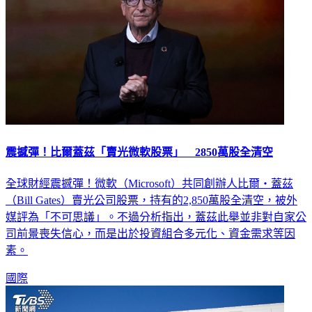
震撼彈！比爾蓋茲「賣光微軟股票」 2850萬股全清空
全球財經震撼彈！微軟（Microsoft）共同創辦人比爾・蓋茲
（Bill Gates）賣光公司股票，持有的2,850萬股全清空，被外
媒評為「不可思議」。不過分析指出，蓋茲此舉並非對自家公
司前景喪失信心，而是出於投資組合多元化、資金需求等因
素。
國際