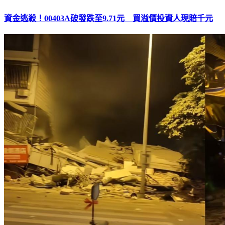
資金逃殺！00403A破發跌至9.71元 買溢價投資人現賠千元