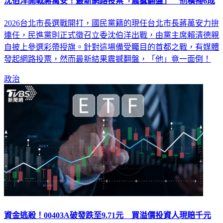
2026台北市長選戰開打，國民黨籍的現任台北市長蔣萬安力拚
連任，民進黨則正式徵召立委沈伯洋出戰，由黨主席賴清德親
自披上參選彩帶授旗。針對這場備受矚目的首都之戰，有媒體
發起網路投票，然而最新結果震撼翻盤，「他」竟一面倒！
政治
資金逃殺！00403A破發跌至9.71元 買溢價投資人現賠千元