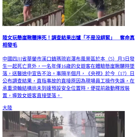
陸女玩懸崖鞦韆摔死！調查結果出爐「不是沒綁緊」 奪命真
相發毛
中國四川省華鎣市溪口鎮瑪琉岩瀑布風景區於本（5）月3日發
生一起死亡意外，一名年僅16歲的女遊客在體驗懸崖鞦韆時墜
落，送醫途中宣告不治。事隔半個月，《央視》於今（17）日
公布調查結果，直指事故的直接原因為現場員工操作失誤，在
承重滑輪結構尚未到達預設安全位置時，便提前啟動釋放裝
置，導致女遊客直接墜落。
大陸