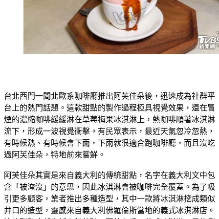
台北西門一間北歐系咖啡廳推出阿芙佳朵後，迅速成為社群平
台上的熱門話題。這款甜點的製作過程極具視覺效果，還在冒
煙的濃縮咖啡緩緩淋在草莓梅果冰淇淋上，熱咖啡順著冰淇淋
流下，形成一波視覺衝擊。有民眾表示，最近天氣忽冷忽熱，
有時候熱、有時候會下雨，下雨就很適合跑咖啡廳，而且沒吃
過阿芙佳朵，特地前來嘗鮮。
阿芙佳朵其實是來自義大利的傳統甜點，名字在義大利文中包
含「被淹沒」的意思，因此冰淇淋會被咖啡完全覆蓋。為了吸
引更多顧客，業者推出多種造型，其中一款將冰淇淋挖成類似
井口的造型，靈感來自義大利佛羅倫斯當地的義式冰淇淋店。
這款甜點底部先鋪上餅乾碎，再放上手工義式冰淇淋，最後倒