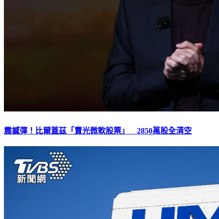
震撼彈！比爾蓋茲「賣光微軟股票」 2850萬股全清空