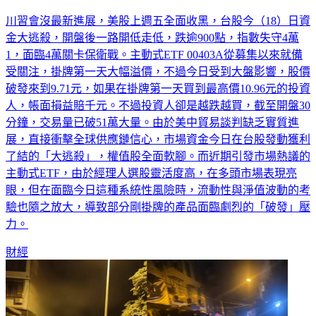
川習會沒最新進展，美股上週五全面收黑，台股今（18）日資
金大逃殺，開盤後一路開低走低，跌逾900點，指數失守4萬
1，面臨4萬關卡保衛戰。主動式ETF 00403A從募集以來就備
受關注，掛牌第一天大幅溢價，不過今日受到大盤影響，股價
破發來到9.71元，如果在掛牌第一天買到最高價10.96元的投資
人，帳面損益賠千元。不過投資人卻是越跌越買，截至開盤30
分鐘，交易量已破51萬大量。由於美中貿易談判缺乏實質進
展，直接衝擊全球供應鏈信心，市場資金今日在台股發動獲利
了結的「大逃殺」，權值股全面軟腳。而近期引發市場熱議的
主動式ETF，由於經理人選股靈活度高，在多頭市場表現亮
眼，但在面臨今日這種系統性風險時，流動性與淨值波動的考
驗也隨之放大，導致部分剛掛牌的產品面臨劇烈的「破發」壓
力。
財經