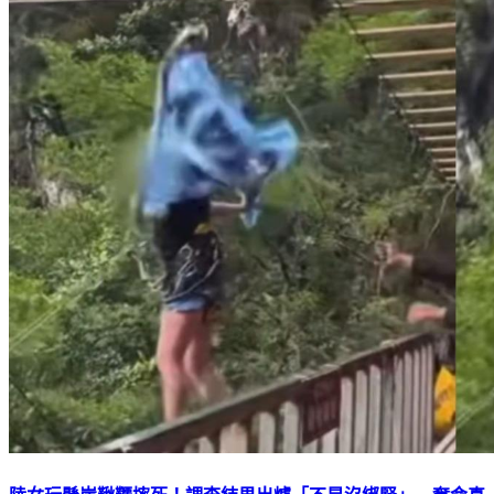
陸女玩懸崖鞦韆摔死！調查結果出爐「不是沒綁緊」 奪命真