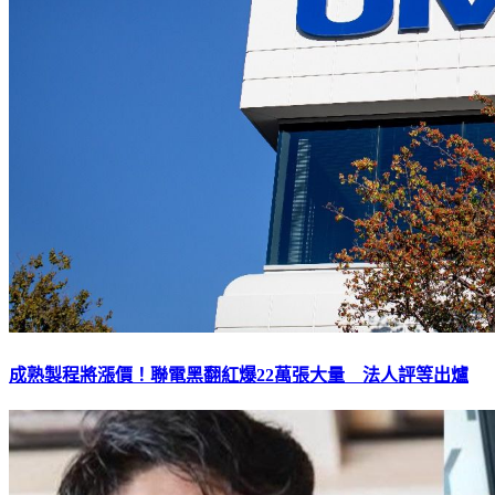
成熟製程將漲價！聯電黑翻紅爆22萬張大量 法人評等出爐