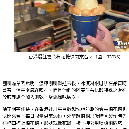
香港爆紅雲朵棉花糖快閃來台。（圖／TVBS）
咖啡廳業者說明，濃縮咖啡倒進去後，冰淇淋跟咖啡在品嘗時
會有一個平衡感在嘴裡，而且他們的阿芙佳朵比較特殊之處在
於底部還會加入餅乾，增添風味層次。
除了阿芙佳朵，在香港社群平台掀起洗版熱潮的雲朵棉花糖也
快閃來台，每日限量供應50份，外型顏值相當吸睛。製作時先
在杯口擠上棉花糖，形狀就像花瓣一樣，接著用噴槍稍微烤一
下，飄出焦香味，再倒入冰巧克力，最後放上一球冰淇淋，甜