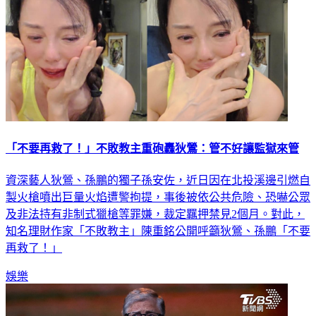
「不要再救了！」不敗教主重砲轟狄鶯：管不好讓監獄來管
資深藝人狄鶯、孫鵬的獨子孫安佐，近日因在北投溪邊引燃自
製火槍噴出巨量火焰遭警拘提，事後被依公共危險、恐嚇公眾
及非法持有非制式獵槍等罪嫌，裁定羈押禁見2個月。對此，
知名理財作家「不敗教主」陳重銘公開呼籲狄鶯、孫鵬「不要
再救了！」
娛樂