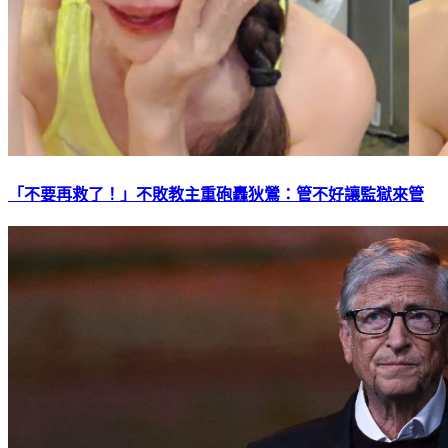
「不要再救了！」不敗教主重砲轟狄鶯：管不好讓監獄來管