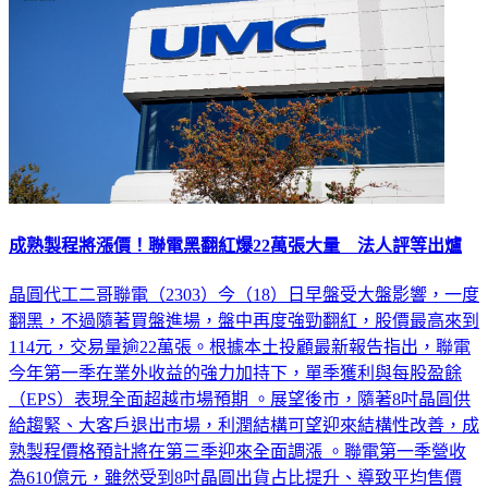
成熟製程將漲價！聯電黑翻紅爆22萬張大量 法人評等出爐
晶圓代工二哥聯電（2303）今（18）日早盤受大盤影響，一度
翻黑，不過隨著買盤進場，盤中再度強勁翻紅，股價最高來到
114元，交易量逾22萬張。根據本土投顧最新報告指出，聯電
今年第一季在業外收益的強力加持下，單季獲利與每股盈餘
（EPS）表現全面超越市場預期 。展望後市，隨著8吋晶圓供
給趨緊、大客戶退出市場，利潤結構可望迎來結構性改善，成
熟製程價格預計將在第三季迎來全面調漲 。聯電第一季營收
為610億元，雖然受到8吋晶圓出貨占比提升、導致平均售價
（ASP）下滑影響，單季營收微幅季減 1.2% ；不過在電視、