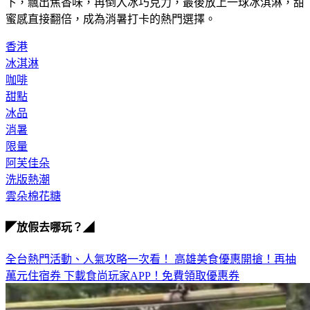
蜜感直接翻倍，成為消暑打卡的熱門選擇。
香港
冰淇淋
咖啡
甜點
冰品
消暑
限量
阿芙佳朵
洗版熱潮
雲朵棉花糖
◤放假去哪玩？◢
全台熱門活動、人氣攻略一次看！
高雄美食優惠開搶！再抽
萬元住宿券
下載食尚玩家APP！免費領取優惠券