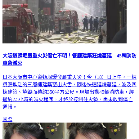
大阪道頓堀嚴重火災傷亡不明！餐廳建築狂燒蔓延 45輛消防
車急滅火
日本大阪市中心道頓堀爆發嚴重火災！今（18）日上午，一棟
餐廳進駐的三層樓建築竄出火舌，隨後快速延燒蔓延，波及四
棟建築、燒毀面積約350平方公尺。現場出動45輛消防車，經
過約2.5小時的滅火程序，才終於控制住火勢，尚未收到傷亡
通報。
國際