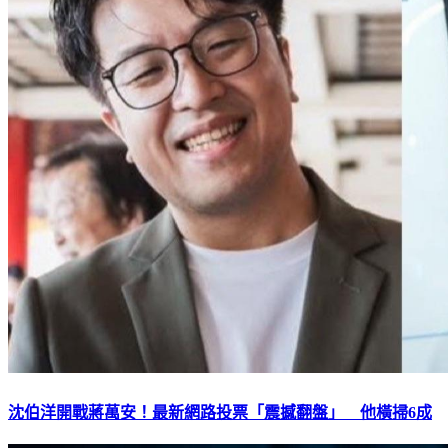
沈伯洋開戰蔣萬安！最新網路投票「震撼翻盤」 他橫掃6成