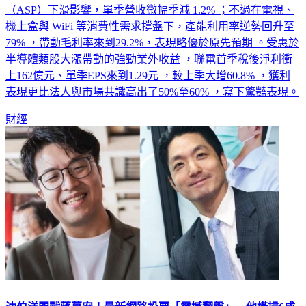
機上盒與 WiFi 等消費性需求撐盤下，產能利用率逆勢回升至
79% ，帶動毛利率來到29.2%，表現略優於原先預期 。受惠於
半導體類股大漲帶動的強勁業外收益 ，聯電首季稅後淨利衝
上162億元、單季EPS來到1.29元 ，較上季大增60.8% ，獲利
表現更比法人與市場共識高出了50%至60% ，寫下驚豔表現。
財經
沈伯洋開戰蔣萬安！最新網路投票「震撼翻盤」 他橫掃6成