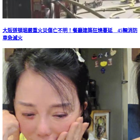
大阪道頓堀嚴重火災傷亡不明！餐廳建築狂燒蔓延 45輛消防
車急滅火