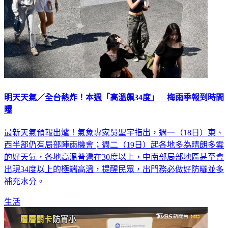
明天天氣／全台熱炸！本週「高溫飆34度」 梅雨季報到時間
曝
最新天氣預報出爐！氣象專家吳聖宇指出，週一（18日）東、
西半部仍有局部陣雨機會；週二（19日）起各地多為晴朗多雲
的好天氣，各地高溫普遍在30度以上，中南部局部地區甚至會
出現34度以上的極端高溫，提醒民眾，出門務必做好防曬並多
補充水分。
生活