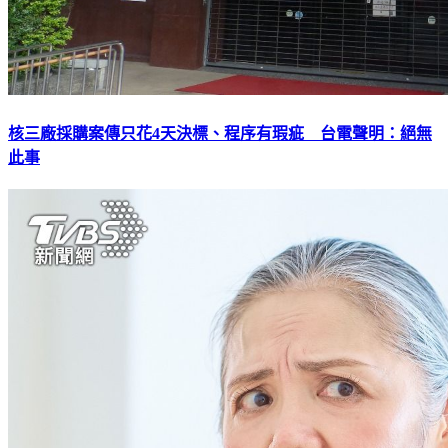
核三廠採購案傳只花4天決標、程序有瑕疵 台電聲明：絕無
此事