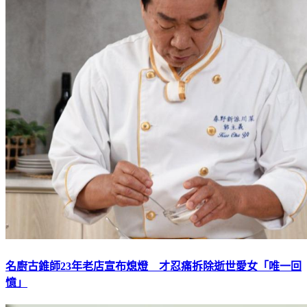
名廚古錐師23年老店宣布熄燈 才忍痛拆除逝世愛女「唯一回
憶」