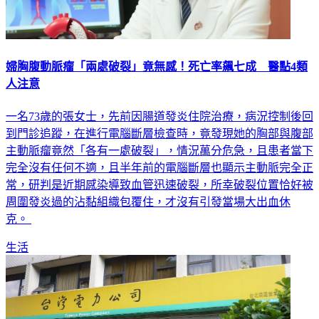
婦胸腹動脈瘤「兩處破裂」竟無感！死亡率飆七成 醫點4類
人注意
一名73歲的張女士，先前因腸道發炎住院治療，病況控制後回
到門診追蹤，在進行電腦斷層檢查時，竟發現她的胸部與腹部
主動脈瘤竟然「各有一處破裂」，情況萬分危急，且患者當下
完全沒有任何不適，且半年前的電腦斷層也顯示主動脈完全正
常，研判是近期感染導致血管迅速破裂，所幸破裂位置恰好被
周圍發炎過的沾黏組織包覆住，才沒有引發當場大出血休
克。
生活