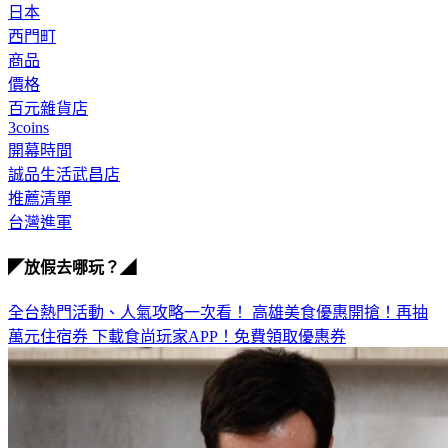
日本
西門町
商品
價格
百元雜貨店
3coins
開幕時間
誠品生活武昌店
推薦清單
台灣進軍
◤放假去哪玩？◢
全台熱門活動、人氣攻略一次看！
高雄美食優惠開搶！再抽
萬元住宿券
下載食尚玩家APP！免費領取優惠券