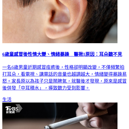
6歲童感冒後性情大變、情緒暴躁 醫揪1原因：耳朵聽不見
一名6歲男童近期感冒痊癒後，性格卻明顯改變，不僅頻繁拍
打耳朵，看電視、講電話的音量也越調越大，情緒變得暴躁易
怒。家長原以為孩子只是鬧脾氣，就醫後才發現，原來是感冒
後併發「中耳積水」，導致聽力受到影響。
生活