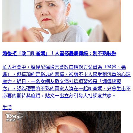
婚後拒「改口叫爸媽」！人妻怒轟爛傳統：別不熟裝熟
華人社會中，婚後配偶通常會改口稱對方父母為「爸爸、媽
媽」，但這項約定俗成的習慣，卻讓不少人感受到沉重的心理
壓力。近日，一名女網友發文痛批這項習俗是「爛傳統觀
念」，認為硬要將不熟的兩家人湊在一起叫爸媽，只會生出不
必要的期待與麻煩，貼文一出立刻引發大批網友共鳴。
生活