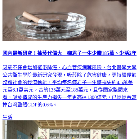
國內最新研究！抽菸代價大 癮君子一生少賺185萬、少活2年
吸菸不僅會增加罹患肺癌、心血管疾病等風險，台北醫學大學
公共衛生學院最新研究發現，吸菸除了危害健康，更持續侵蝕
整體社會的經濟動能，平均每名癮君子一生將損失約4.5萬美
元至6.1萬美元，合約135萬元至185萬元，且從國家整體來
看，吸菸造成的生產力損失一年更高達1300億元，已悄悄吞噬
掉台灣整體GDP的0.6%。
生活