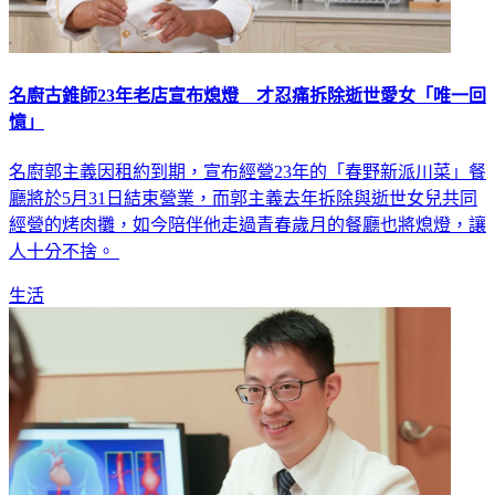
名廚古錐師23年老店宣布熄燈 才忍痛拆除逝世愛女「唯一回
憶」
名廚郭主義因租約到期，宣布經營23年的「春野新派川菜」餐
廳將於5月31日結束營業，而郭主義去年拆除與逝世女兒共同
經營的烤肉攤，如今陪伴他走過青春歲月的餐廳也將熄燈，讓
人十分不捨。
生活