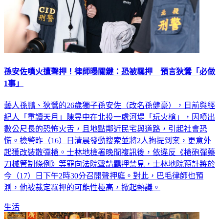
孫安佐噴火遭聲押！律師曝關鍵：恐被羈押 預言狄鶯「必做
1事」
藝人孫鵬、狄鶯的26歲獨子孫安佐（改名孫健豪），日前與經
紀人「重讀天月」陳昱中在北投一處河堤「玩火槍」，因噴出
數公尺長的恐怖火舌，且地點鄰近民宅與道路，引起社會恐
慌。檢警昨（16）日清晨發動搜索並將2人拘提到案，更意外
起獲改裝散彈槍。士林地檢署晚間複訊後，依違反《槍砲彈藥
刀械管制條例》等罪向法院聲請羈押禁見，士林地院預計將於
今（17）日下午2時30分召開聲押庭。對此，巴毛律師也預
測，他被裁定羈押的可能性極高，掀起熱議。
生活