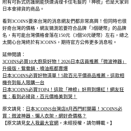
在美容小物的部分，能在家自己做凝膠美甲的指甲膠棒，以及
附有可拆式防護網能快速清理卡住毛髮的「神梳」也是大家到
日本會掃貨的商品。
看到3COINS要來台灣的消息網友們都非常高興！但同時也很
好奇台灣的價格，網友猜測若要符合品牌「3個硬幣」的品牌
名，有可能台灣價格會落在150元（3個50元硬幣）左右，總之
太開心台灣終於有3COINS，期待官方公佈更多消息啦。
延伸閱讀：
3COINS必買10大廚房好物！2026日本店員推薦「微波神器」
升級版，鴛鴦鍋、噴油瓶都賣爆
日本3COINS必買好物清單！5款百元平價商品推薦，這款相
機夯到每人限購一台
日本3COINS必買TOP4！這款「神梳」好用到爆紅！網友狂
推：看到必掃貨，百元價格美到哭！
原文請見：
日本3COINS台灣店8月西門町開幕！3COINS必
買：微波神器、懶人衣架，網好奇價格？
【原文請見
女人我最大官網
，未經授權，請勿轉載。】