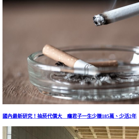
國內最新研究！抽菸代價大 癮君子一生少賺185萬、少活2年