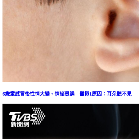
6歲童感冒後性情大變、情緒暴躁 醫揪1原因：耳朵聽不見