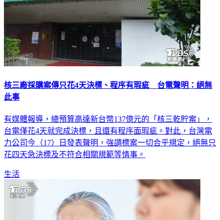
核三廠採購案傳只花4天決標、程序有瑕疵 台電聲明：絕無
此事
有媒體報導，總預算高達新台幣137億元的「核三乾貯案」，
台電僅花4天就完成決標，且還有程序面瑕疵。對此，台灣電
力公司今（17）日發表聲明，強調標案一切合乎規定，絕無只
花四天急決標及不符合相關規範等情事。
生活