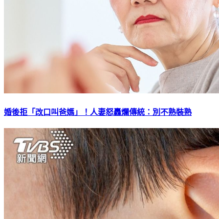
婚後拒「改口叫爸媽」！人妻怒轟爛傳統：別不熟裝熟