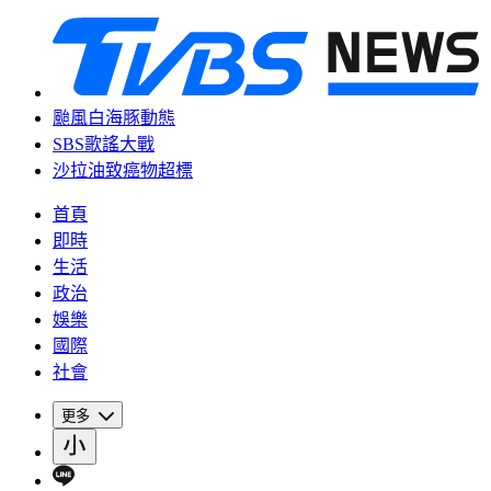
颱風白海豚動態
SBS歌謠大戰
沙拉油致癌物超標
首頁
即時
生活
政治
娛樂
國際
社會
更多