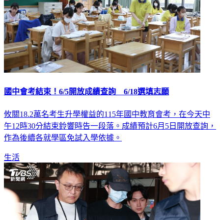
國中會考結束！6/5開放成績查詢 6/18選填志願
攸關18.2萬名考生升學權益的115年國中教育會考，在今天中
午12時30分結束鈴響時告一段落。成績預計6月5日開放查詢，
作為後續各就學區免試入學依據。
生活