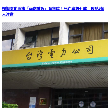
婦胸腹動脈瘤「兩處破裂」竟無感！死亡率飆七成 醫點4類
人注意