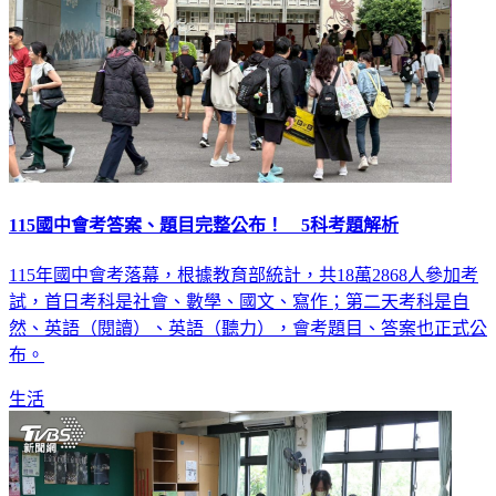
115國中會考答案、題目完整公布！ 5科考題解析
115年國中會考落幕，根據教育部統計，共18萬2868人參加考
試，首日考科是社會、數學、國文、寫作；第二天考科是自
然、英語（閱讀）、英語（聽力），會考題目、答案也正式公
布。
生活