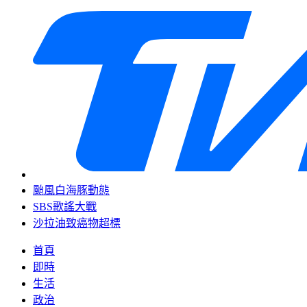
颱風白海豚動態
SBS歌謠大戰
沙拉油致癌物超標
首頁
即時
生活
政治