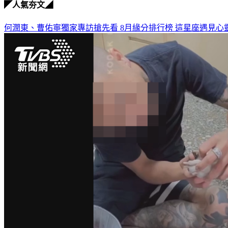
◤人氣夯文◢
何潤東、曹佑寧獨家專訪搶先看
8月緣分排行榜 這星座遇見心