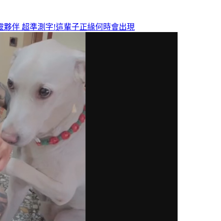
靈夥伴
超準測字!這輩子正緣何時會出現