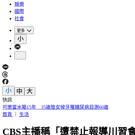
娛樂
國際
社會
更多
快訊
被選上國民法官該怎麼辦? 司法院廣告
首頁
｜
生活
CBS主播稱「遭禁止報導川習