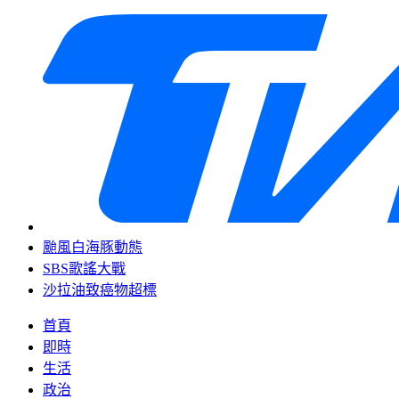
颱風白海豚動態
SBS歌謠大戰
沙拉油致癌物超標
首頁
即時
生活
政治