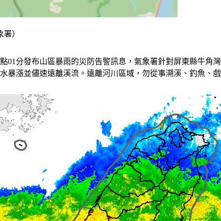
象署）
5點01分發布山區暴雨的災防告警訊息，氣象署針對屏東縣牛角
溪水暴漲並儘速遠離溪流。遠離河川區域，勿從事溯溪、釣魚、