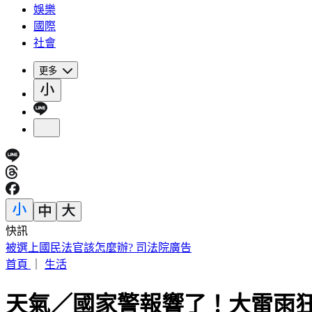
娛樂
國際
社會
更多
快訊
被選上國民法官該怎麼辦? 司法院廣告
首頁
｜
生活
天氣／國家警報響了！大雷雨