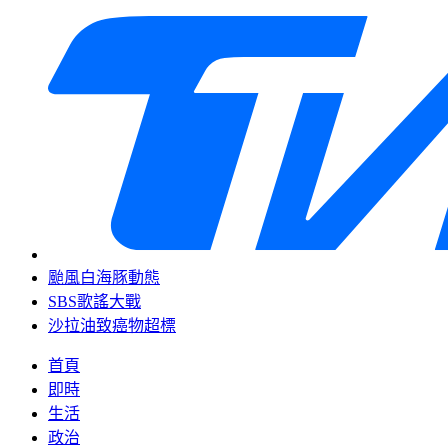
颱風白海豚動態
SBS歌謠大戰
沙拉油致癌物超標
首頁
即時
生活
政治