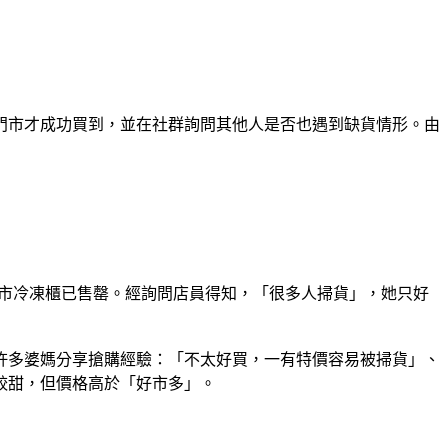
門市才成功買到，並在社群詢問其他人是否也遇到缺貨情形。由
市冷凍櫃已售罄。經詢問店員得知，「很多人掃貨」，她只好
。許多婆媽分享搶購經驗：「不太好買，一有特價容易被掃貨」、
較甜，但價格高於「好市多」。