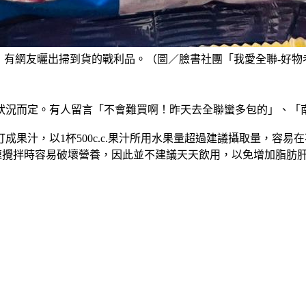
有網友曬出掃到貨的戰利品。（圖／臉書社團「我愛全聯-好物
狀況而定。有人留言「不會難買啊！昨天去全聯蠻多包的」、「
果汁，以1杯500c.c.果汁所用水果量超過建議攝取量，容
速攪拌時容易破壞營養，因此並不建議天天飲用，以免增加脂肪