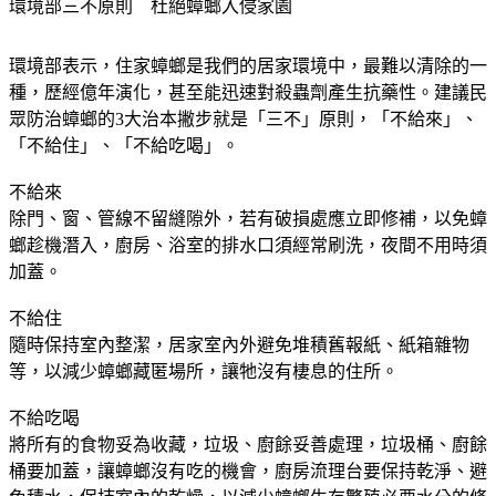
環境部三不原則　杜絕蟑螂入侵家園
環境部表示，住家蟑螂是我們的居家環境中，最難以清除的一
種，歷經億年演化，甚至能迅速對殺蟲劑產生抗藥性。建議民
眾防治蟑螂的3大治本撇步就是「三不」原則，「不給來」、
「不給住」、「不給吃喝」。
不給來
除門、窗、管線不留縫隙外，若有破損處應立即修補，以免蟑
螂趁機潛入，廚房、浴室的排水口須經常刷洗，夜間不用時須
加蓋。
不給住
隨時保持室內整潔，居家室內外避免堆積舊報紙、紙箱雜物
等，以減少蟑螂藏匿場所，讓牠沒有棲息的住所。
不給吃喝
將所有的食物妥為收藏，垃圾、廚餘妥善處理，垃圾桶、廚餘
桶要加蓋，讓蟑螂沒有吃的機會，廚房流理台要保持乾淨、避