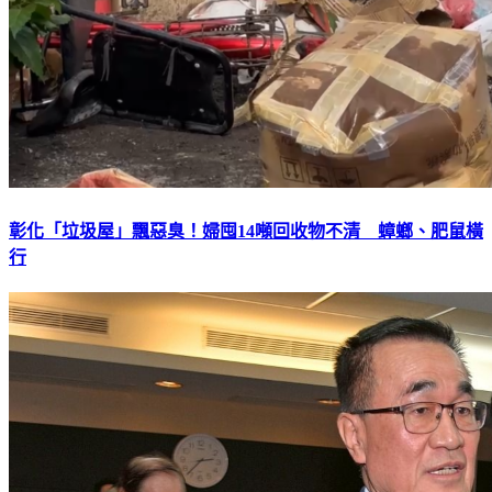
彰化「垃圾屋」飄惡臭！婦囤14噸回收物不清 蟑螂、肥鼠橫
行