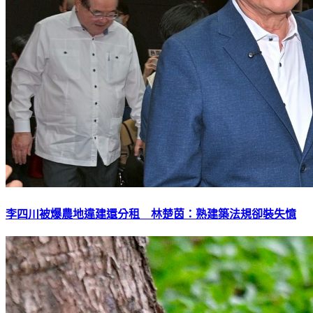
李四川被爆農地違建還分租 林楚茵：熟建築法規卻裝失憶