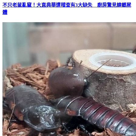
不只老鼠亂竄！大直典華遭稽查有3大缺失 廚房驚見蟑螂屍
體