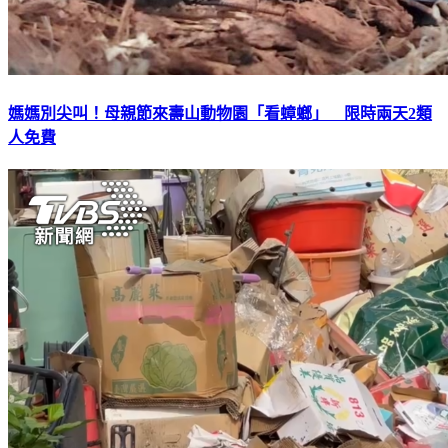
媽媽別尖叫！母親節來壽山動物園「看蟑螂」 限時兩天2類
人免費