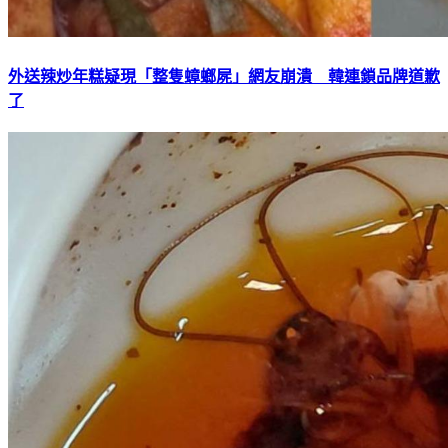
外送辣炒年糕疑現「整隻蟑螂屍」網友崩潰 韓連鎖品牌道歉
了