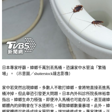
日本專家呼籲，蟑螂千萬別丟馬桶，恐讓家中水管淪「繁殖
場」。（示意圖／shutterstock達志影像）
家中若突然出現蟑螂，多數人不敢打蟑螂，會將牠直接丟進馬
桶沖掉，但此舉恐引發更大問題。日本內外科診所院長林裕章
指出，蟑螂生命力極強，即便沖入馬桶也可能存活，甚至雌蟑
螂體內的卵鞘會在下水道孵化，導致蟑螂數量暴增。此外，蟑
螂屍體還可能造成排水管阻塞，增加維修成本。專家建議，正