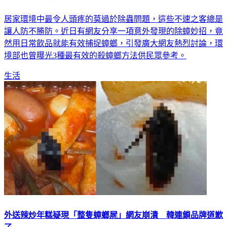
居家環境中最令人頭疼的莫過於除蟲問題，這些不速之客總是
讓人防不勝防。近日有網友分享一項意外發現的除蟑妙招，竟
然用日常飲品就能有效捕捉蟑螂，引發廣大網友熱烈討論，環
境部也曾曝光3種最有效的殺蟑螂方法供民眾參考。
生活
外送辣炒年糕疑現「整隻蟑螂屍」網友崩潰 韓連鎖品牌道歉