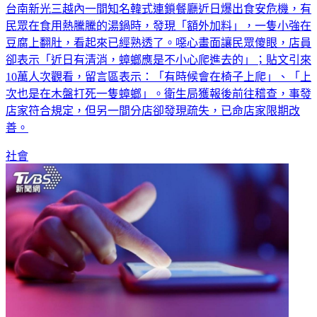
台南新光三越內一間知名韓式連鎖餐廳近日爆出食安危機，有
民眾在食用熱騰騰的湯鍋時，發現「額外加料」，一隻小強在
豆腐上翻肚，看起來已經熟透了。噁心畫面讓民眾傻眼，店員
卻表示「近日有清消，蟑螂應是不小心爬進去的」；貼文引來
10萬人次觀看，留言區表示：「有時候會在椅子上爬」、「上
次也是在木盤打死一隻蟑螂」。衛生局獲報後前往稽查，事發
店家符合規定，但另一間分店卻發現疏失，已命店家限期改
善。
社會