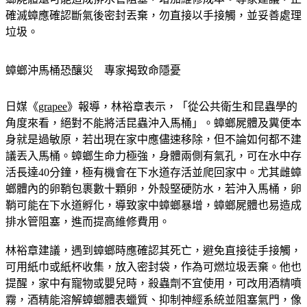
確滅蟑應確認斷氣後密封丟棄，勿直接以手接觸，並妥善處理
垃圾。
蟑螂沖馬桶恐釀災　專家揭致命隱憂
日媒《
grapee
》報導，林裕章表示，「從公共衛生和昆蟲學的
角度來看，絕對不能將活昆蟲沖入馬桶」。蟑螂屍體及糞便本
身就是過敏原，若出現在家中應儘速移除，但不論如何都不建
議丟入馬桶。蟑螂生命力極強，身體兩側有氣孔，可在水中存
活長達40分鐘，極有機會在下水道存活並爬回家中。尤其雌蟑
螂體內的卵鞘包裹數十顆卵，外殼堅硬防水，若沖入馬桶，卵
鞘可能在下水道孵化，導致家中蟑螂暴增，蟑螂屍體也易造成
排水管阻塞，進而提高維修費用。
林裕章建議，遇到蟑螂時應確認其死亡，避免直接徒手接觸，
可用紙巾或紙杯收集，放入密封袋，作為可燃垃圾丟棄。他也
提醒，家中有寵物或嬰兒時，殺蟲劑不宜使用，可改用酒精噴
霧，酒精能溶解蟑螂體表蠟質、抑制神經系統並阻塞氣門，像