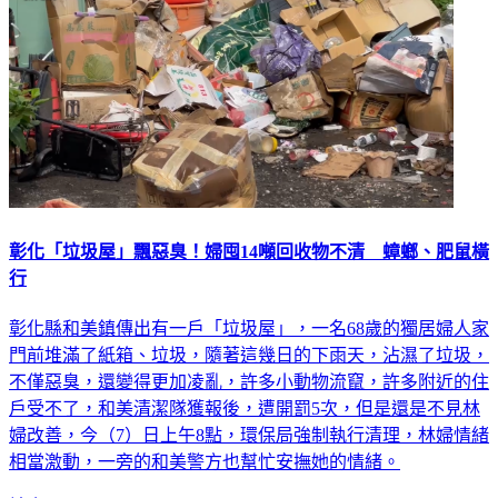
彰化「垃圾屋」飄惡臭！婦囤14噸回收物不清 蟑螂、肥鼠橫
行
彰化縣和美鎮傳出有一戶「垃圾屋」，一名68歲的獨居婦人家
門前堆滿了紙箱、垃圾，隨著這幾日的下雨天，沾濕了垃圾，
不僅惡臭，還變得更加凌亂，許多小動物流竄，許多附近的住
戶受不了，和美清潔隊獲報後，遭開罰5次，但是還是不見林
婦改善，今（7）日上午8點，環保局強制執行清理，林婦情緒
相當激動，一旁的和美警方也幫忙安撫她的情緒。