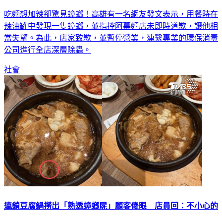
吃麵想加辣卻驚見蟑螂！高雄有一名網友發文表示，用餐時在
辣油罐中發現一隻蟑螂，並指控阿幕麵店未即時道歉，讓他相
當失望。為此，店家致歉，並暫停營業，連繫專業的環保消毒
公司進行全店深層除蟲。
社會
連鎖豆腐鍋撈出「熟透蟑螂屍」顧客傻眼 店員回：不小心的