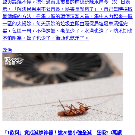
致輿論燒不停。擔任過台北市長的前總統陳水扁今（5）日表
示，「解決鼠患用不著市長，秘書長就夠了」，自己當時採取
最傳統的方法，召集12區的環保清潔人員，集中人力起來一區
一區的大掃除，每天清除的垃圾立即由環保局垃圾車清運完
畢，每區一周，不僅蟑螂、老鼠少了，水溝也清了，防汛期也
不怕阻塞，蚊子也少了，街頭也亁淨了。
政治
「1飲料」竟成滅蟑神器！逾20隻小強全滅 狂吸2.3萬讚