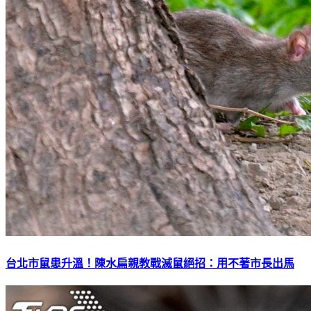
台北市鼠患升溫！陳水扁親教戰滅鼠絕招：用不著市長出馬