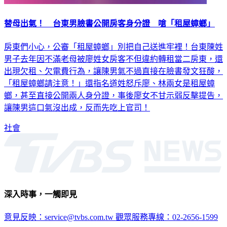
替母出氣！ 台東男臉書公開房客身分證 嗆「租屋蟑螂」
房東們小心，公審「租屋蟑螂」別把自己送進牢裡！台東陳姓
男子去年因不滿老母被廖姓女房客不但違約轉租當二房東，還
出現欠租、欠電費行為，讓陳男氣不過直接在臉書發文狂酸，
「租屋蟑螂請注意！」還指名道姓怒斥廖、林兩女是租屋蟑
螂，甚至直接公開兩人身分證，事後廖女不甘示弱反擊提告，
讓陳男這口氣沒出成，反而先吃上官司！
社會
深入時事，一觸即見
意見反映：service@tvbs.com.tw
觀眾服務專線：02-2656-1599