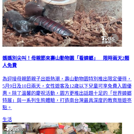
媽媽別尖叫！母親節來壽山動物園「看蟑螂」 限時兩天2類
人免費
為迎接母親節親子出遊熱潮，壽山動物園特別推出限定優待，
5月9日及10日兩天，女性遊客及12歲以下兒童可享免費入園優
惠。除了溫馨的慶祝活動，園方更推出話題十足的「世界蟑螂
特展」與一系列生態體驗，打造南台灣最具深度的教育旅遊亮
點。
生活