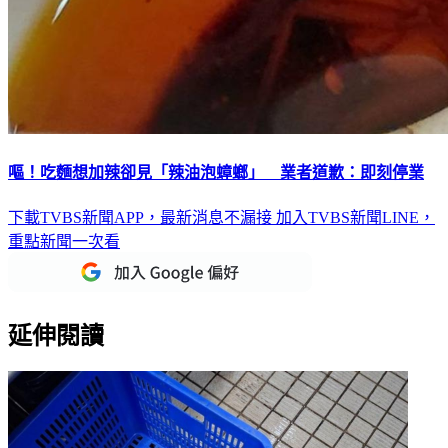
嘔！吃麵想加辣卻見「辣油泡蟑螂」 業者道歉：即刻停業
下載TVBS新聞APP，最新消息不漏接
加入TVBS新聞LINE，
重點新聞一次看
延伸閱讀