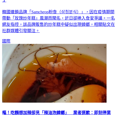
了
韓國連鎖品牌「Samcheop粉食（삼첩분식）」，因在疫情期間
帶動「玫瑰炒年糕」風潮而聞名，近日卻捲入食安爭議。一名
網友指控，該品牌販售的炒年糕中疑似出現蟑螂，相關貼文在
社群媒體引發關注。
國際
嘔！吃麵想加辣卻見「辣油泡蟑螂」 業者道歉：即刻停業