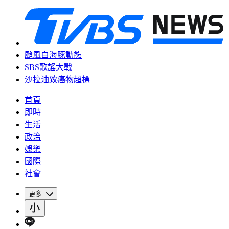
颱風白海豚動態
SBS歌謠大戰
沙拉油致癌物超標
首頁
即時
生活
政治
娛樂
國際
社會
更多