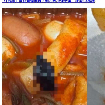
「1飲料」竟成滅蟑神器！逾20隻小強全滅 狂吸2.3萬讚