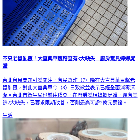
不只老鼠亂竄！大直典華遭稽查有3大缺失 廚房驚見蟑螂屍
體
台北鼠患問題引發關注，有民眾昨（7）晚在大直典華目擊老
鼠亂竄，對此大直典華今（8）日致歉並表示已經全面消毒清
潔。台北市衛生局也前往稽查，在廚房發現蟑螂屍體，還有其
餘2大缺失，已要求限期改善，否則最高可處2億元罰鍰。
生活