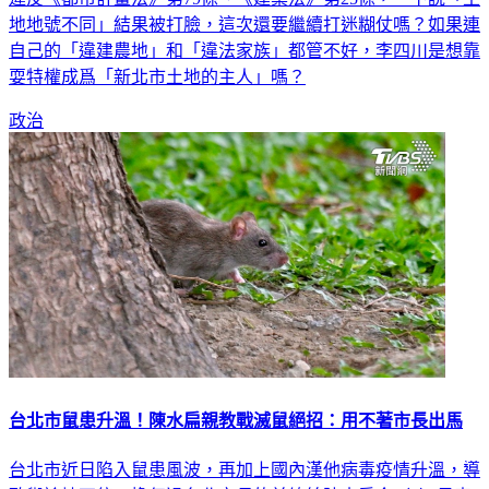
地地號不同」結果被打臉，這次還要繼續打迷糊仗嗎？如果連
自己的「違建農地」和「違法家族」都管不好，李四川是想靠
耍特權成爲「新北市土地的主人」嗎？
政治
台北市鼠患升溫！陳水扁親教戰滅鼠絕招：用不著市長出馬
台北市近日陷入鼠患風波，再加上國內漢他病毒疫情升溫，導