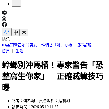
快訊
中國出入境新規將上路 陸委會曝「這類人」最危險
首頁
｜
生活
蟑螂別沖馬桶！專家警告「恐
整窩生你家」 正確滅蟑技巧
曝
記者：傅乙珮｜責任編輯：編輯組
發佈時間：2026.05.10 11:37