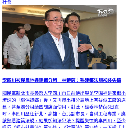
社會
李四川被爆農地違建還分租 林楚茵：熟建築法規卻裝失憶
國民黨新北市長參選人李四川自日前傳出親弟李賜福是家鄉小
琉球的「環保蟑螂」後，又再爆出持分農地上有疑似工廠的違
建，甚至還分租給四間店面使用。對此，綠委林楚茵6日直
呼，李四川歷任新北、高雄、台北副市長，自稱工程專業，應
該熟悉建築法規，結果卻知法犯法？提醒失憶的李四川，至少
違反《都市計畫法》第79條、《建築法》第25條，一下說「土