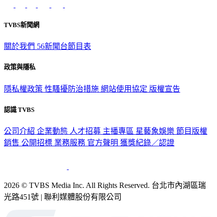
TVBS新聞網
關於我們
56新聞台節目表
政策與隱私
隱私權政策
性騷擾防治措施
網站使用協定
版權宣告
認識 TVBS
公司介紹
企業動態
人才招募
主播專區
星藝象娛樂
節目版權
銷售
公開招標
業務服務
官方聲明
獲獎紀錄／認證
2026 © TVBS Media Inc. All Rights Reserved. 台北市內湖區瑞
光路451號 | 聯利媒體股份有限公司