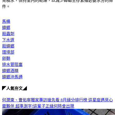
免積水，保持室內的乾燥，以減少蟑螂生存繁殖必要水分的條
件。
馬桶
蟑螂
殺蟲劑
下水道
殺蟑螂
環境部
卵鞘
排水管阻塞
蟑螂酒精
蟑螂沖馬通
◤人氣夯文◢
何潤東、曹佑寧獨家專訪搶先看
8月緣分排行榜 這星座遇見心
靈夥伴
超準測字!這輩子正緣何時會出現