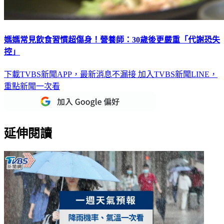
媽媽常見飲食習慣超傷身！營養師：30歲後更嚴重「代謝恐失
控」
下載TVBS新聞APP，最新消息不漏接
加入TVBS新聞LINE，
重點新聞一次看
延伸閱讀