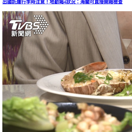
出國託運行李時注意！地勤揭4狀況：海關可直接開箱檢查