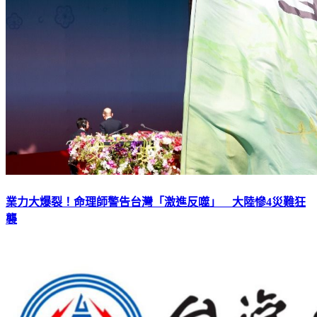
業力大爆裂！命理師警告台灣「激進反噬」 大陸慘4災難狂
襲