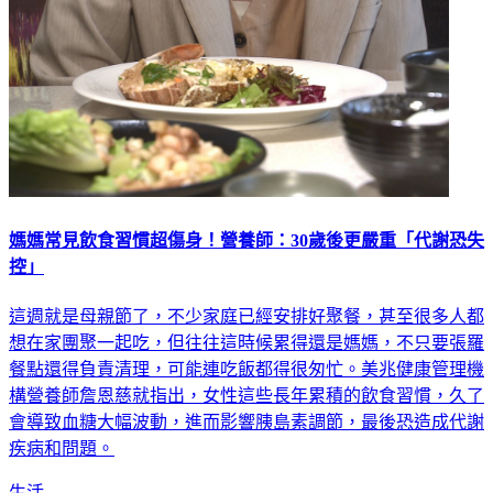
媽媽常見飲食習慣超傷身！營養師：30歲後更嚴重「代謝恐失
控」
這週就是母親節了，不少家庭已經安排好聚餐，甚至很多人都
想在家團聚一起吃，但往往這時候累得還是媽媽，不只要張羅
餐點還得負責清理，可能連吃飯都得很匆忙。美兆健康管理機
構營養師詹恩慈就指出，女性這些長年累積的飲食習慣，久了
會導致血糖大幅波動，進而影響胰島素調節，最後恐造成代謝
疾病和問題。
生活