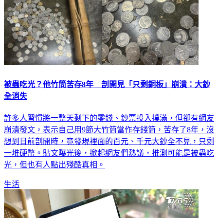
被蟲吃光？他竹筒苦存8年 剖開見「只剩銅板」崩潰：大鈔
全消失
許多人習慣將一整天剩下的零錢、鈔票投入撲滿，但卻有網友
崩潰發文，表示自己用9節大竹筒當作存錢筒，苦存了8年，沒
想到日前剖開時，竟發現裡面的百元、千元大鈔全不見，只剩
一堆硬幣。貼文曝光後，掀起網友們熱議，推測可能是被蟲吃
光，但也有人點出殘酷真相。
生活