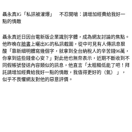
聶永真IG「私訊被灌爆」　不忍開嗆：請增加經費給我好一
點的情敵
聶永真近日因台電新版企業識別字體，成為網友討論的焦點。
他昨晚在
臉書
上曬出IG的私訊截圖，從中可見有人傳訊息狠
酸「靠新細明體寫幾個字，就拿到全台納稅人的辛苦錢96萬，
你拿到這些錢會心安？」對此他也無奈表示，近期不斷收到不
同假帳號發送內容類似的訊息，他直言「太粗糙低能了吧！拜
託請增加經費給我好一點的情敵，我值得更好的（氣） 」，
似乎不畏懼網友對他的惡意評價。