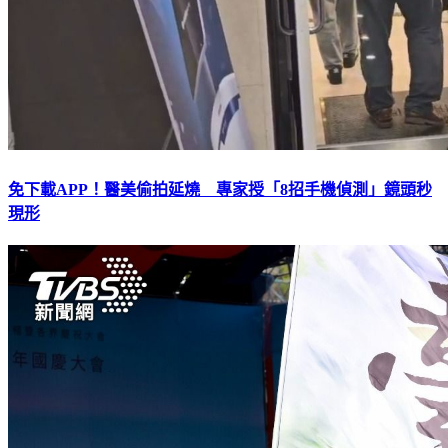
免下載APP！醫美偷拍延燒 專家授「8招手機偵測」鏡頭秒
現形