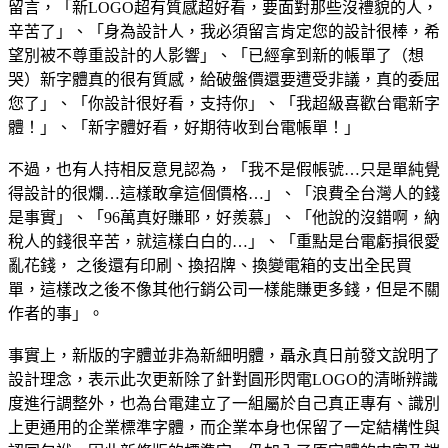
留言，「新LOGO超有質感超好看，要面對那些沒禮貌的人，
辛苦了」、「身為設計人，我必須留言肯定您的設計很棒，希
望別被不尊重設計的人影響」、「已經拿到新的帳單了（想
哭）新字體真的很有質感，給破盤價還要遭受非議，真的委屈
您了」、「你設計很好看，支持你」、「我超級喜歡台電新字
體！」、「新字體好看，好期待收到台電帳單！」
不過，也有人持相反意見認為，「我不是假帳號…只是單純覺
得設計的很爛…這樣敢拿這個價格…」、「浪費全台灣人的錢
是事實」、「96萬真好賺耶，好羨慕」、「他說的沒錯啊，納
稅人的錢很辛苦，就這樣白白的…」、「重點是台電虧損很愛
亂花錢， 之後還有印刷、換招牌、換變電箱的支出全民買
單，這樣改之後不像其他行銷公司一樣能賺更多錢，但是不關
作者的事」。
事實上，新版的字體並非為新細明體，聶永真日前發文說明了
設計理念，表示此次更新除了針對圓形閃電LOGO的清晰辨識
度進行調整外，也為台電建立了一組屬於自己真正專有、識別
上更通用的企業標準字體，而企業本身也保留了一定結構性與