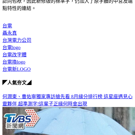
認同包袱，因此新修版的標準字，仍加入了原字體的中宮及端
點特性的連結。
台電
聶永真
台灣電力公司
台電logo
台電改字體
台電換logo
台電新LOGO
◤人氣夯文◢
何潤東、曹佑寧獨家專訪搶先看
8月緣分排行榜 這星座遇見心
靈夥伴
超準測字!這輩子正緣何時會出現