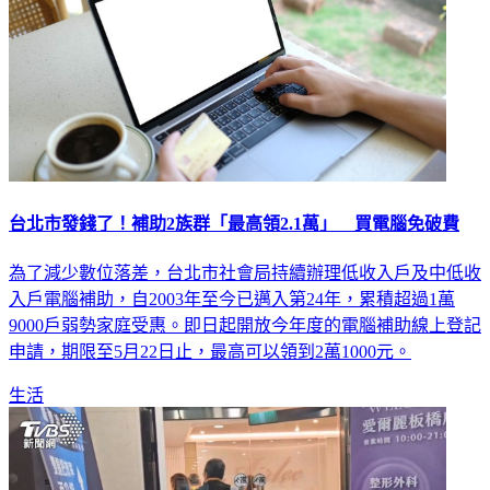
台北市發錢了！補助2族群「最高領2.1萬」 買電腦免破費
為了減少數位落差，台北市社會局持續辦理低收入戶及中低收
入戶電腦補助，自2003年至今已邁入第24年，累積超過1萬
9000戶弱勢家庭受惠。即日起開放今年度的電腦補助線上登記
申請，期限至5月22日止，最高可以領到2萬1000元。
生活