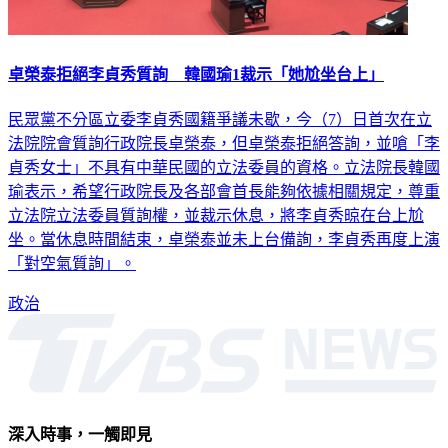
卓榮泰拒絕李貞秀質詢 韓國瑜1裁示「她尬坐台上」
民眾黨不分區立委李貞秀國籍爭議未歇，今（7）日首次在立
法院院會質詢行政院長卓榮泰，但卓榮泰拒絕答詢，並嗆「李
貞秀女士」不具有中華民國的立法委員的資格。立法院長韓國
瑜表示，希望行政院長及各部會首長能夠依據相關規定，尊重
立法院立法委員質詢權，並裁示休息，將李貞秀晾在台上尬
坐。當休息時間結束，卓榮泰並未上台備詢，李貞秀再度上演
「對空氣質詢」。
政治
深入時事，一觸即見