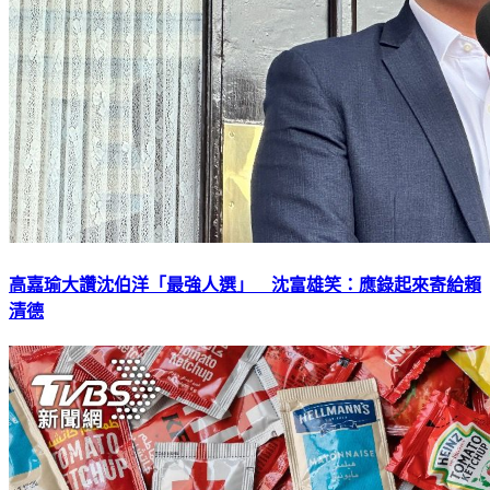
高嘉瑜大讚沈伯洋「最強人選」 沈富雄笑：應錄起來寄給賴
清德