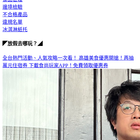
不合格產品
違規名單
冰淇淋紙托
◤放假去哪玩？◢
全台熱門活動、人氣攻略一次看！
高雄美食優惠開搶！再抽
萬元住宿券
下載食尚玩家APP！免費領取優惠券