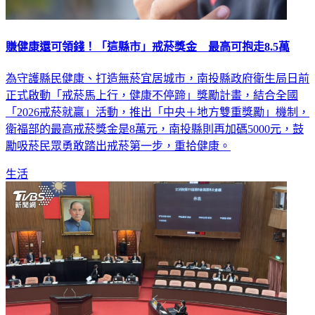
賺健康還可領錢！「這縣市」戒菸獎金 最高可抱走8.5萬
為守護縣民健康、打造無菸宜居城市，南投縣政府衛生局日前
正式啟動「戒菸馬上行，健康不停蹄」獎勵計畫，結合全國
「2026戒菸就贏」活動，推出「中央＋地方雙重獎勵」機制，
衛福部的最高戒菸獎金是8萬元，南投縣則再加碼5000元，鼓
勵吸菸民眾勇敢踏出戒菸第一步，重拾健康。
生活