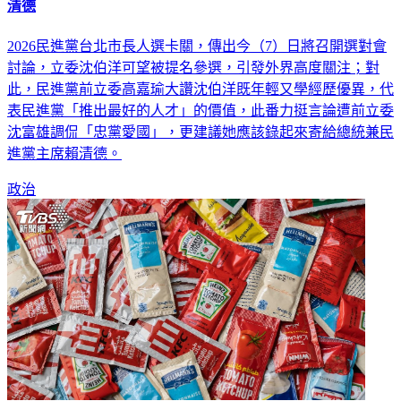
2026民進黨台北市長人選卡關，傳出今（7）日將召開選對會
討論，立委沈伯洋可望被提名參選，引發外界高度關注；對
此，民進黨前立委高嘉瑜大讚沈伯洋既年輕又學經歷優異，代
表民進黨「推出最好的人才」的價值，此番力挺言論遭前立委
沈富雄調侃「忠黨愛國」，更建議她應該錄起來寄給總統兼民
進黨主席賴清德。
政治