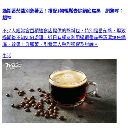
過期番茄醬別急著丟！搭配1物輕鬆去除鍋底焦黑 網驚呼：
超神
不少人經常會囤積速食店提供的醬料包，特別是番茄醬，導致
過期後不知如何處理，近日有網友利用過期番茄醬清潔燒焦鍋
底，效果十分顯著，引發眾人熱烈迴響及討論。
生活
黑咖啡、綠茶零熱量也別當水喝！營養師示警：恐踩4大傷腎