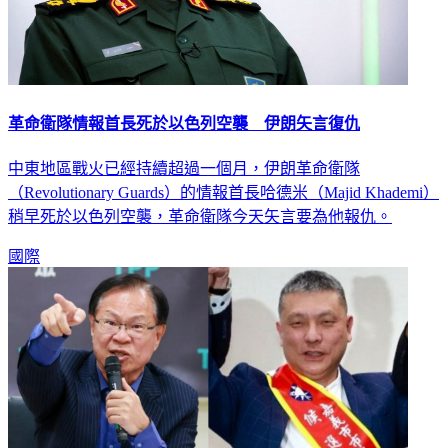
革命衛隊情報首長死於以色列空襲 伊朗矢言復仇
中東地區戰火已經持續超過一個月，伊朗革命衛隊
（Revolutionary Guards）的情報首長哈德米（Majid Khademi）
稍早死於以色列空襲，革命衛隊今天矢言要為他報仇。
國際