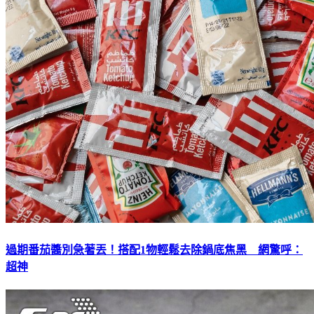
過期番茄醬別急著丟！搭配1物輕鬆去除鍋底焦黑 網驚呼：
超神