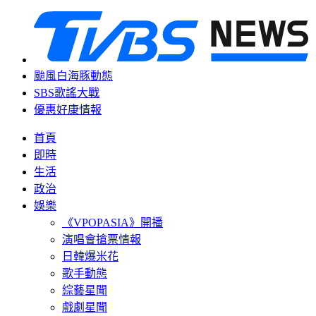
颱風白海豚動態
SBS歌謠大戰
優惠好康情報
首頁
即時
生活
政治
娛樂
《VPOPASIA》開播
演唱會搶票情報
日韓爆米花
歌手動態
綜藝星聞
戲劇星聞