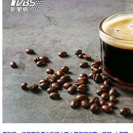
黑咖啡、綠茶零熱量也別當水喝！營養師示警：恐踩4大傷腎