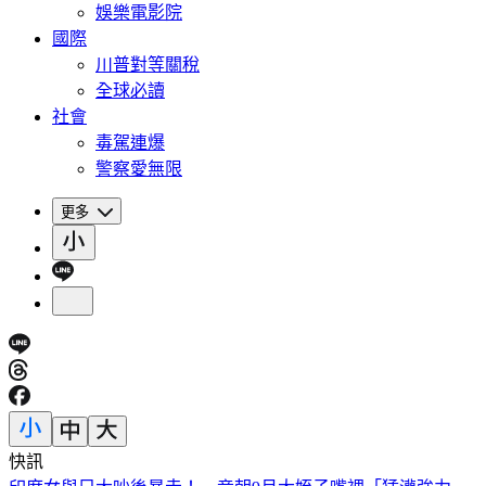
娛樂電影院
國際
川普對等關稅
全球必讀
社會
毒駕連爆
警察愛無限
更多
快訊