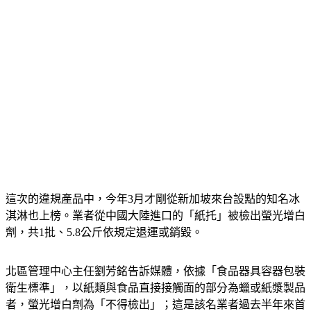
這次的違規產品中，今年3月才剛從新加坡來台設點的知名冰
淇淋也上榜。業者從中國大陸進口的「紙托」被檢出螢光增白
劑，共1批、5.8公斤依規定退運或銷毀。
北區管理中心主任劉芳銘告訴媒體，依據「食品器具容器包裝
衛生標準」，以紙類與食品直接接觸面的部分為蠟或紙漿製品
者，螢光增白劑為「不得檢出」；這是該名業者過去半年來首
度違規，在邊境調整為加強抽批查驗，抽驗比例為20%至