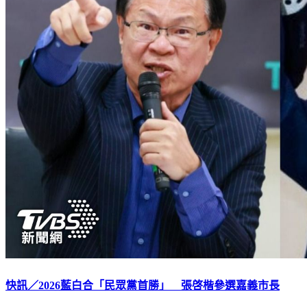
快訊／2026藍白合「民眾黨首勝」 張啓楷參選嘉義市長
下載TVBS新聞APP，最新消息不漏接
加入TVBS新聞LINE，