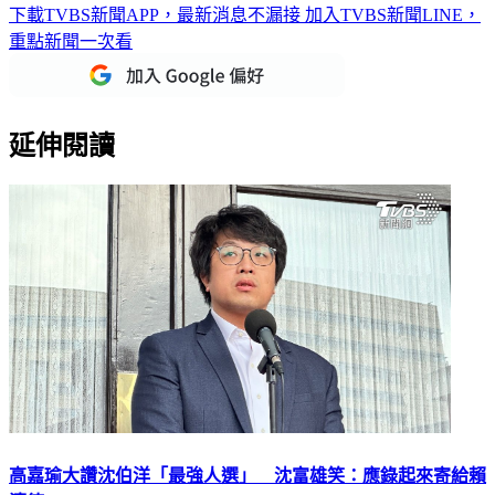
重點新聞一次看
延伸閱讀
高嘉瑜大讚沈伯洋「最強人選」 沈富雄笑：應錄起來寄給賴
清德