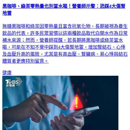
地雷
無糖黑咖啡和綠茶因零熱量且富含抗氧化物，長期被視為養生
飲品的代表，許多民眾習慣以這兩種飲品取代白開水作為日常
補水來源；然而，營養師提醒，若長期將黑咖啡或綠茶當水
喝，可能在不知不覺中踩到4大傷腎地雷，增加腎結石、心悸
及血壓升高的風險，尤其是有高血壓、腎臟病、易心悸與結石
體質者更應特別留意。
健康