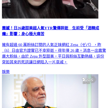
震撼！日26歲甜美超人氣YTR驚傳猝逝 生前受「酒精成
癮」影響：身心極大痛苦
擁有超過 60 萬粉絲訂閱的人氣正妹網紅 Zepa（ゼパ），昨
（6）日由官方證實已不幸猝逝，得年僅 26 歲。消息一出震驚
廣大粉絲，由於 Zepa 外型甜美，平日與粉絲互動熱絡，這份
突如其來的死訊讓日網陷入一片哀戚。
娛樂