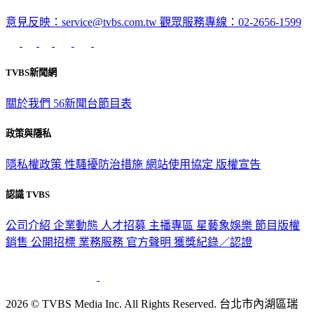
意見反映：service@tvbs.com.tw
觀眾服務專線：02-2656-1599
TVBS新聞網
關於我們
56新聞台節目表
政策與隱私
隱私權政策
性騷擾防治措施
網站使用協定
版權宣告
認識 TVBS
公司介紹
企業動態
人才招募
主播專區
星藝象娛樂
節目版權
銷售
公開招標
業務服務
官方聲明
獲獎紀錄／認證
2026 © TVBS Media Inc. All Rights Reserved. 台北市內湖區瑞
光路451號 | 聯利媒體股份有限公司