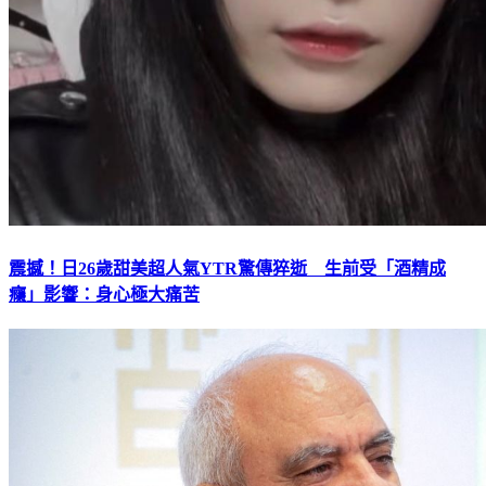
震撼！日26歲甜美超人氣YTR驚傳猝逝 生前受「酒精成
癮」影響：身心極大痛苦