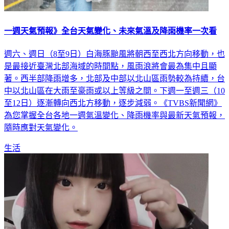
一週天氣預報》全台天氣變化、未來氣溫及降雨機率一次看
週六、週日（8至9日）白海豚颱風將朝西至西北方向移動，也
是最接近臺灣北部海域的時間點，風雨浪將會最為集中且顯
著。西半部降雨增多，北部及中部以北山區雨勢較為持續，台
中以北山區在大雨至豪雨或以上等級之間。下週一至週三（10
至12日）逐漸轉向西北方移動，逐步減弱。《TVBS新聞網》
為您掌握全台各地一週氣溫變化、降雨機率與最新天氣預報，
隨時應對天氣變化。
生活