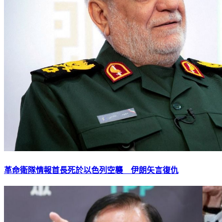
革命衛隊情報首長死於以色列空襲 伊朗矢言復仇