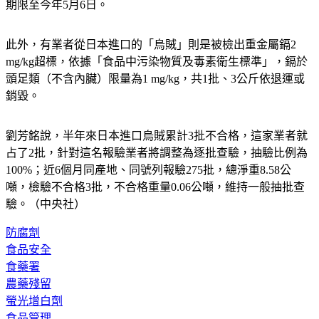
此外，有業者從日本進口的「烏賊」則是被檢出重金屬鎘2 
mg/kg超標，依據「食品中污染物質及毒素衛生標準」，鎘於
頭足類（不含內臟）限量為1 mg/kg，共1批、3公斤依退運或
銷毀。
劉芳銘說，半年來日本進口烏賊累計3批不合格，這家業者就
占了2批，針對這名報驗業者將調整為逐批查驗，抽驗比例為
100%；近6個月同產地、同號列報驗275批，總淨重8.58公
噸，檢驗不合格3批，不合格重量0.06公噸，維持一般抽批查
驗。（中央社）
防腐劑
食品安全
食藥署
農藥殘留
螢光增白劑
食品管理
邊境檢驗