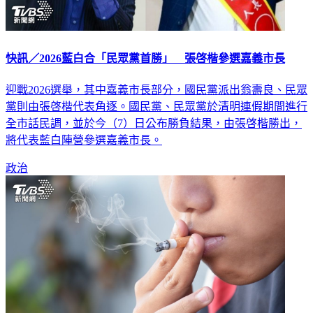
快訊／2026藍白合「民眾黨首勝」 張啓楷參選嘉義市長
迎戰2026選舉，其中嘉義市長部分，國民黨派出翁壽良、民眾
黨則由張啓楷代表角逐。國民黨、民眾黨於清明連假期間進行
全市話民調，並於今（7）日公布勝負結果，由張啓楷勝出，
將代表藍白陣營參選嘉義市長。
政治