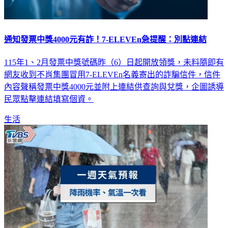
通知發票中獎4000元有詐！7-ELEVEn急提醒：別點連結
115年1、2月發票中獎號碼昨（6）日起開放領獎，未料隨即有
網友收到不肖集團冒用7-ELEVEn名義寄出的詐騙信件，信件
內容聲稱發票中獎4000元並附上連結供查詢與兌獎，企圖誘導
民眾點擊連結填寫個資。
生活