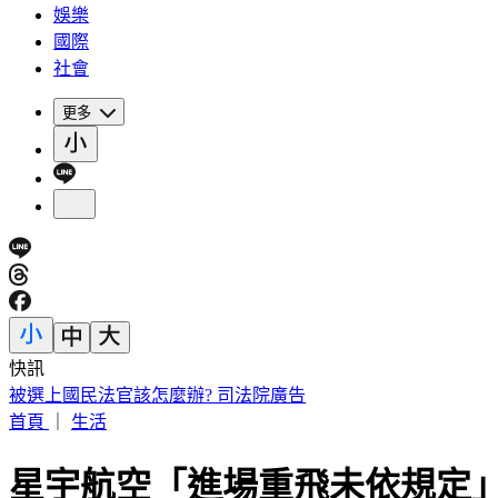
娛樂
國際
社會
更多
快訊
被選上國民法官該怎麼辦? 司法院廣告
首頁
｜
生活
星宇航空「進場重飛未依規定」