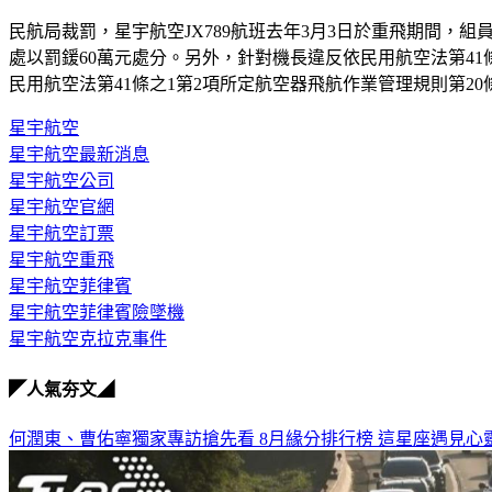
民航局裁罰，星宇航空JX789航班去年3月3日於重飛期間，
處以罰鍰60萬元處分。另外，針對機長違反依民用航空法第41
民用航空法第41條之1第2項所定航空器飛航作業管理規則第2
星宇航空
星宇航空最新消息
星宇航空公司
星宇航空官網
星宇航空訂票
星宇航空重飛
星宇航空菲律賓
星宇航空菲律賓險墜機
星宇航空克拉克事件
◤人氣夯文◢
何潤東、曹佑寧獨家專訪搶先看
8月緣分排行榜 這星座遇見心