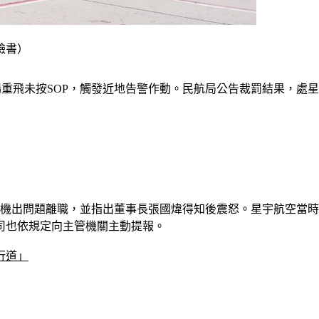
臉書）
進場重飛未按SOP，觸發近地告警作動。民航局公告裁罰結果，處星
機出問題離職，並指出董事長張國煒得知後震怒。星宇航空當時回應
司也依規定向主管機關主動提報。
行道」