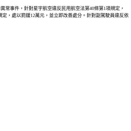
的異常事件，針對星宇航空違反民用航空法第40條第1項規定，
款規定，處以罰鍰12萬元，並立即改善處分。針對副駕駛員違反依