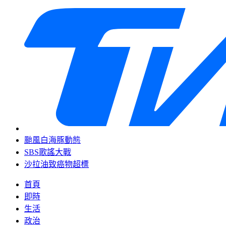
颱風白海豚動態
SBS歌謠大戰
沙拉油致癌物超標
首頁
即時
生活
政治