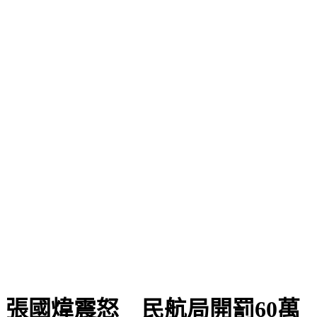
張國煒震怒 民航局開罰60萬