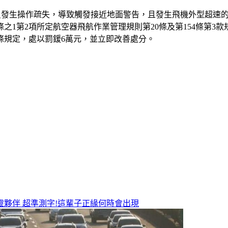
組員發生操作疏失，導致觸發接近地面警告，且發生飛機外型超速
條之1第2項所定航空器飛航作業管理規則第20條及第154條第3
0條規定，處以罰鍰6萬元，並立即改善處分。
靈夥伴
超準測字!這輩子正緣何時會出現