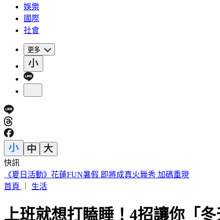
娛樂
國際
社會
更多
快訊
188萬《龍藏經》賣掉了！大戶不甩7折 店員爆「付現買原價
首頁
｜
生活
上班就想打瞌睡！4招讓你「