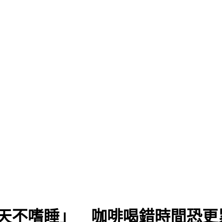
」
冬天不嗜睡」 咖啡喝錯時間恐更