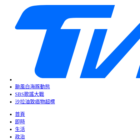
颱風白海豚動態
SBS歌謠大戰
沙拉油致癌物超標
首頁
即時
生活
政治