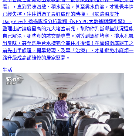
看」，直到異味四散、積水回流，甚至糞水倒灌，才驚覺事情
已經失控，往往錯過了最好處理的時機。《網路溫度計
DailyView》透過輿情分析軟體《KEYPO大數據關鍵引擎》，
整理出討論度最高的九大堵塞前兆，幫助你判斷哪些狀況還能
自己解決、哪些真的該交給專業。別等到馬桶堵塞、排水孔飄
出臭味，甚至洗手台水槽完全塞住才後悔！在管線徹底罷工之
前先出手處理，提早發現、及早「治療」，才能避免小麻煩一
路升級成高額維修的居家惡夢。
生活