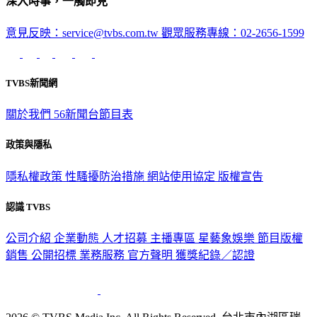
深入時事，一觸即見
意見反映：service@tvbs.com.tw
觀眾服務專線：02-2656-1599
TVBS新聞網
關於我們
56新聞台節目表
政策與隱私
隱私權政策
性騷擾防治措施
網站使用協定
版權宣告
認識 TVBS
公司介紹
企業動態
人才招募
主播專區
星藝象娛樂
節目版權
銷售
公開招標
業務服務
官方聲明
獲獎紀錄／認證