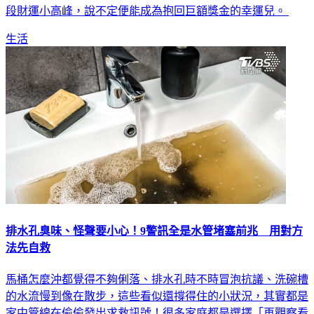
段財運小高峰，說不定便能成為抱回巨額獎金的幸運兒。
生活
排水孔臭味、怪聲要小心！9警訊全是水管堵塞前兆 用對方
法先自救
馬桶怎麼沖都覺得不夠俐落、排水孔時不時冒泡抗議、洗碗槽
的水流慢到像在散步，這些看似還撐得住的小狀況，其實都是
家中管線在偷偷發出求救訊號！很多家庭都是選擇「再觀察看