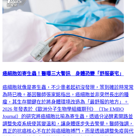
癌細胞如寄生蟲！醫曝三大警訊 身體恐變「舒服豪宅」
癌細胞就像是寄生蟲，不少患者起初沒發現，等到確診時常常
為時已晚。基因醫師張家銘指出，癌細胞並非突然長出的腫
瘤，其生存關鍵在於將身體環境改造為「最舒服的地方」。
2026 年發表於《歐洲分子生物學組織期刊》（The EMBO
Journal）的研究將癌細胞比喻為寄生蟲，透過分泌酵素開路並
調整免疫系統使其變溫和，讓身體逐步失去警覺。醫師強調，
真正的抗癌核心不在於與癌細胞搏鬥，而是透過調整免疫與代