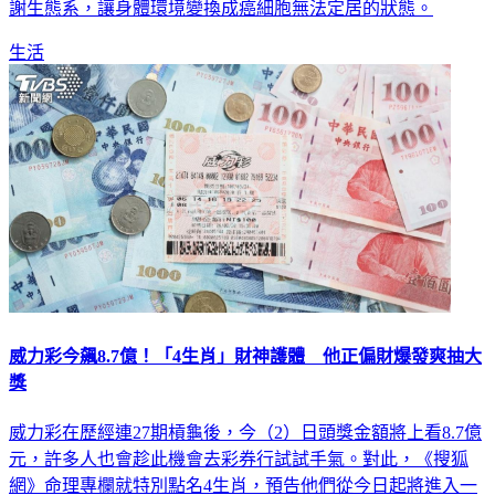
謝生態系，讓身體環境變換成癌細胞無法定居的狀態。
生活
威力彩今飆8.7億！「4生肖」財神護體 他正偏財爆發爽抽大
獎
威力彩在歷經連27期槓龜後，今（2）日頭獎金額將上看8.7億
元，許多人也會趁此機會去彩券行試試手氣。對此，《搜狐
網》命理專欄就特別點名4生肖，預告他們從今日起將進入一