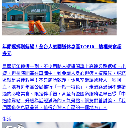
年節返鄉別錯過！全台人氣國道休息區TOP10 這裡美食超
多元
農曆新年連假一到，不少用路人選擇開車上高速公路返鄉、出
遊，但長時間塞在車陣中，難免讓人身心俱疲。這時候，服務
區就是最佳救星！不只廁所乾淨、休息室能讓駕駛人一秒回
血，還有近年高公局推行「一站一特色」，走過路過絕不能錯
過的必吃美食、限定伴手禮，甚至有些國道服務區早已從「中
途停靠站」升級為話題滿滿的人氣景點。網友們曾討論，「我
們國道休息區品質，值得台灣人自豪的一個地方」。
生活