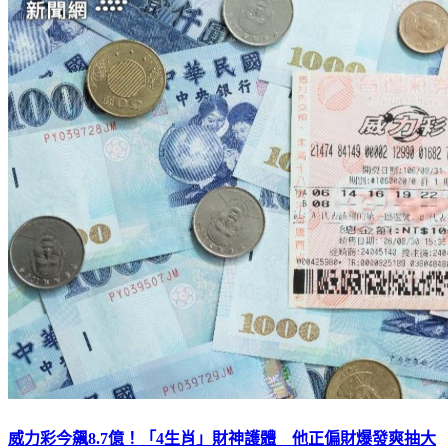
威力彩今飆8.7億！「4生肖」財神護體 他正偏財爆發爽抽大