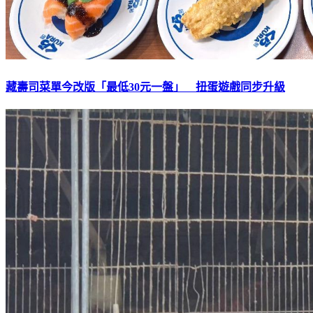
藏壽司菜單今改版「最低30元一盤」 扭蛋遊戲同步升級