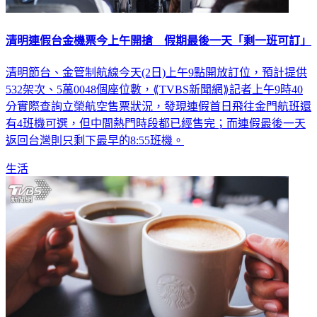
清明連假台金機票今上午開搶 假期最後一天「剩一班可訂」
清明節台、金管制航線今天(2日)上午9點開放訂位，預計提供
532架次、5萬0048個座位數，⟪TVBS新聞網⟫記者上午9時40
分實際查詢立榮航空售票狀況，發現連假首日飛往金門航班還
有4班機可選，但中間熱門時段都已經售完；而連假最後一天
返回台灣則只剩下最早的8:55班機。
生活