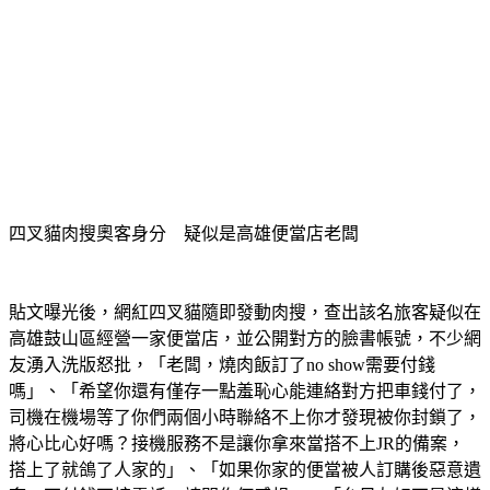
四叉貓肉搜奧客身分　疑似是高雄便當店老闆
貼文曝光後，網紅四叉貓隨即發動肉搜，查出該名旅客疑似在
高雄鼓山區經營一家便當店，並公開對方的臉書帳號，不少網
友湧入洗版怒批，「老闆，燒肉飯訂了no show需要付錢
嗎」、「希望你還有僅存一點羞恥心能連絡對方把車錢付了，
司機在機場等了你們兩個小時聯絡不上你才發現被你封鎖了，
將心比心好嗎？接機服務不是讓你拿來當搭不上JR的備案，
搭上了就鴿了人家的」、「如果你家的便當被人訂購後惡意遺