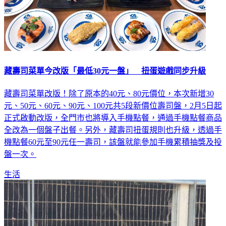
藏壽司菜單今改版「最低30元一盤」 扭蛋遊戲同步升級
藏壽司菜單改版！除了原本的40元、80元價位，本次新增30
元、50元、60元、90元、100元共5段新價位壽司盤，2月5日起
正式啟動改版，全門市也將導入手機點餐，通過手機點餐商品
全改為一個盤子出餐。另外，藏壽司扭蛋規則也升級，透過手
機點餐60元至90元任一壽司，該盤就能參加手機累積抽獎及投
盤一次。
生活