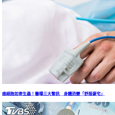
癌細胞如寄生蟲！醫曝三大警訊 身體恐變「舒服豪宅」