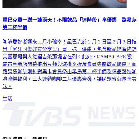
星巴克買一送一連兩天！不限飲品「這時段」享優惠 路易莎
第二杯半價
咖啡愛好者迎來二月小確幸！星巴克於 2 月 2 日至 2 月 3 日推
出「尾牙同樂好友分享日」買一送一優惠，包含新品奶香烤舒
芙蕾那堤與人氣福吉茶那堤皆在列。此外，CAMA CAFE 歡
慶古亭新店開幕推出豆類與濾掛 9 折及會員專屬飲品優惠，而
路易莎咖啡則針對黑卡會員祭出早鳥第二杯半價及精品藝妓咖
啡降價福利，三大連鎖咖啡二月優惠齊發，讓民眾省荷包享美
味。
生活