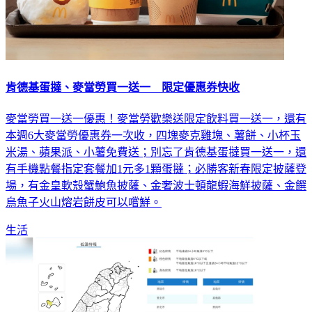
​​​​​​​肯德基蛋撻、麥當勞買一送一 限定優惠券快收
麥當勞買一送一優惠！麥當勞歡樂送限定飲料買一送一，還有
本週6大麥當勞優惠券一次收，四塊麥克雞塊、薯餅、小杯玉
米湯、蘋果派、小薯免費送；別忘了肯德基蛋撻買一送一，還
有手機點餐指定套餐加1元多1顆蛋撻；必勝客新春限定披薩登
場，有金皇軟殼蟹鮑魚披薩、金奢波士頓龍蝦海鮮披薩、金饌
烏魚子火山熔岩餅皮可以嚐鮮。
生活