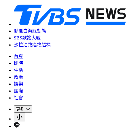
颱風白海豚動態
SBS歌謠大戰
沙拉油致癌物超標
首頁
即時
生活
政治
娛樂
國際
社會
更多