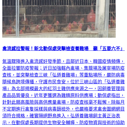
禽流感拉警報！新北動保處突擊檢查養雞場 籲「五要六不」
氣溫驟降進入禽流感好發季節，且鄰近日本、韓國疫情頻傳，
全面拉響防疫警報；近日加強轄內禽場、集籠場及屠宰場防疫
查核，並突擊檢查三峽「弘道養雞場」等重點場所，嚴防病毒
隨候鳥跨境傳播，守護市民食安。位於三峽山區的「弘道養雞
場」為北部規模最大的紅羽土雞供應來源之一，因飼養管理與
產品品質優良，近年更獲選為雞精原料供應場；動保處指出，
針對此類高風險與高供應量禽場，防疫查核毫不鬆懈，除每月
不定期進行禽隻採樣與病毒篩檢外，也嚴格要求禽舍圍網網目
須符合規格，確實隔絕野鳥進入。弘道養雞場飼主黃正治表
示，在動保處長期提供生物安全輔導、防疫物資與技術的協助