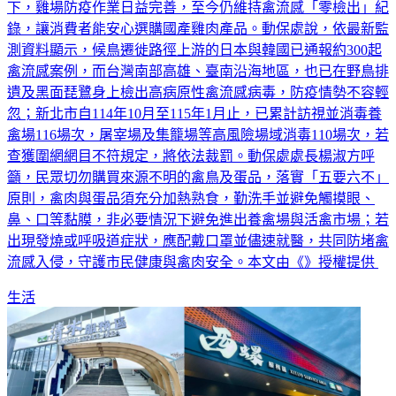
下，雞場防疫作業日益完善，至今仍維持禽流感「零檢出」紀
錄，讓消費者能安心選購國產雞肉產品。動保處說，依最新監
測資料顯示，候鳥遷徙路徑上游的日本與韓國已通報約300起
禽流感案例，而台灣南部高雄、臺南沿海地區，也已在野鳥排
遺及黑面琵鷺身上檢出高病原性禽流感病毒，防疫情勢不容輕
忽；新北市自114年10月至115年1月止，已累計訪視並消毒養
禽場116場次，屠宰場及集籠場等高風險場域消毒110場次，若
查獲圍網網目不符規定，將依法裁罰。動保處處長楊淑方呼
籲，民眾切勿購買來源不明的禽鳥及蛋品，落實「五要六不」
原則，禽肉與蛋品須充分加熱熟食，勤洗手並避免觸摸眼、
鼻、口等黏膜，非必要情況下避免進出養禽場與活禽市場；若
出現發燒或呼吸道症狀，應配戴口罩並儘速就醫，共同防堵禽
流感入侵，守護市民健康與禽肉安全。本文由《》授權提供
生活