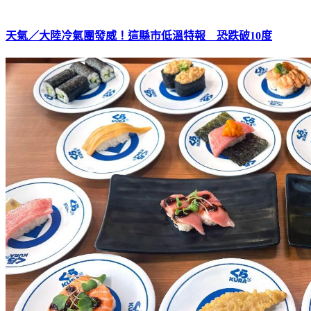
天氣／大陸冷氣團發威！這縣市低溫特報 恐跌破10度