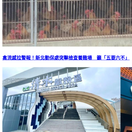
禽流感拉警報！新北動保處突擊檢查養雞場 籲「五要六不」