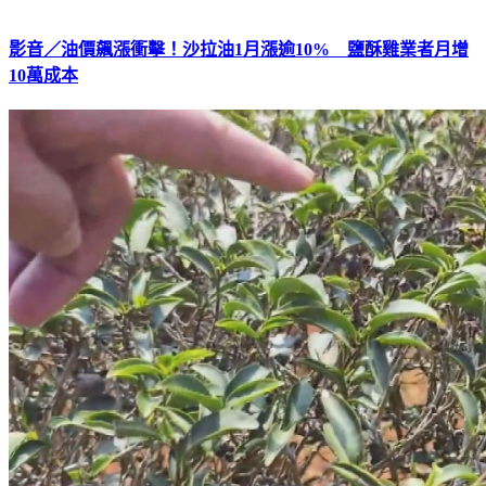
影音／油價飆漲衝擊！沙拉油1月漲逾10% 鹽酥雞業者月增
10萬成本