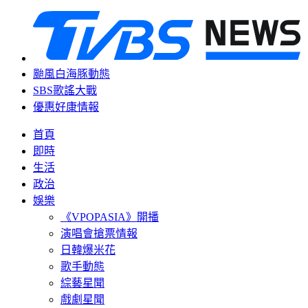
颱風白海豚動態
SBS歌謠大戰
優惠好康情報
首頁
即時
生活
政治
娛樂
《VPOPASIA》開播
演唱會搶票情報
日韓爆米花
歌手動態
綜藝星聞
戲劇星聞