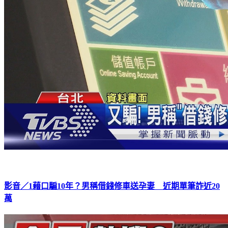
影音／1藉口騙10年？男稱借錢修車送孕妻 近期單筆詐近20
萬