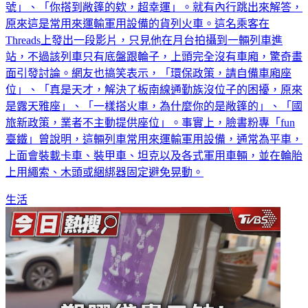
號」、「你搭到敞篷的欸，超幸運」。就有內行跳出來解答，
原來這是常用來運輸軍用設備的貨列火車。這名乘客在
Threads上發出一段影片，只見他在月台拍攝到一輛列車進
站，不過該列車只有底盤跟輪子，上頭完全沒有車廂，驚奇畫
面引發討論。網友也搞笑表示，「環保政策，請自備車廂座
位」、「真是天才，解決了板南線通勤族沒位子的困擾，原來
是露天雅座」、「一樣搭火車，為什麼你的是敞篷的」、「國
旅新政策，業者不主動提供座位」。事實上，臉書粉專「fun
臺鐵」曾說明，這輛列車常用來運輸軍用設備，通常為平車，
上面會裝載卡車、裝甲車、坦克以及各式軍用車輛，並在輪胎
上用繩索、木頭或綑綁器固定避免晃動。
生活