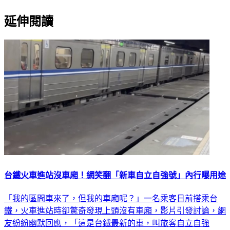
延伸閱讀
台鐵火車進站沒車廂！網笑翻「新車自立自強號」內行曝用途
「我的區間車來了，但我的車廂呢？」一名乘客日前搭乘台
鐵，火車進站時卻驚奇發現上頭沒有車廂，影片引發討論，網
友紛紛幽默回應，「這是台鐵最新的車，叫旅客自立自強