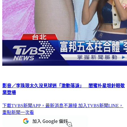
影音／李珠珢太久沒見球迷「激動落淚」 閨蜜朴星垠針眼敬
業登場
下載TVBS新聞APP，最新消息不漏接
加入TVBS新聞LINE，
重點新聞一次看