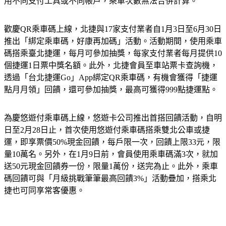
用不同支付工具或不同帳戶，乘車次數無法合併計算。
歡慶QR乘車碼上線，北捷與17家支付業者自1月3日至6月30日
推出「綁定乘車碼，好康再加碼」活動。活動期間，使用乘車
碼搭乘臺北捷運，每月可參加抽獎，每家支付業者每月提供10
個捷運1日票中獎名額。此外，北捷會員至車站票卡查詢機，
透過「台北捷運Go」App綁定QR乘車碼，有機會獲得「捷運
點月月領」回饋，還可參加抽獎，最高可獲得999點捷運點。
為慶悠遊付乘車碼上線，悠遊卡公司推出首搭回饋活動，自明
日至2月28日止，首次使用悠遊付乘車碼搭乘雙北公車或捷
運，即享票價50%現金回饋，每戶限一次，回饋上限33元，限
量10萬名。另外，在1月9日前，會員使用乘車碼滿3次，就加
送50元現金回饋券一份，限量1萬份，送完為止。此外，乘車
碼回饋可與「月級挑戰筆筆最高回饋3%」活動疊加，搭乘北
捷也可同享常客優惠。