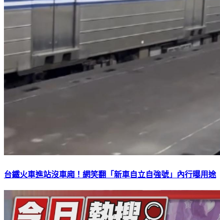
台鐵火車進站沒車廂！網笑翻「新車自立自強號」內行曝用途