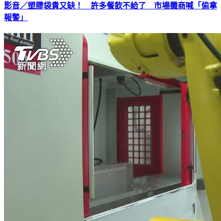
影音／塑膠袋貴又缺！ 許多餐飲不給了 市場攤商喊「偷拿
報警」