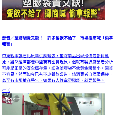
影音／塑膠袋貴又缺！ 許多餐飲不給了 市場攤商喊「偷拿
報警」
中東戰事讓石化原料供應緊張，塑膠製品出現漲價或斷貨亂
象，雖然經濟部曝中盤商有囤貨現象，但就有製造廠業者分析
可能是正常的安全庫存量，認為塑膠袋不像黃金體積小，囤貨
不容易。然而如今已有不少餐飲公告，請消費者自備環保袋，
甚至有市場攤商警告，如果有人偷拿塑膠袋，就要報警。
生活