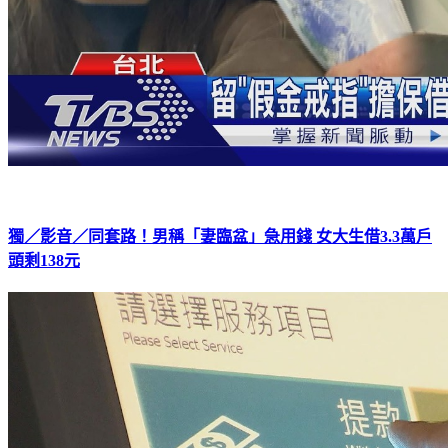
獨／影音／同套路！男稱「妻臨盆」急用錢 女大生借3.3萬戶
頭剩138元