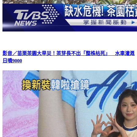
影音／苗栗茶園大旱災！茶芽長不出「整株枯死」 水車灌溉
日噴9000