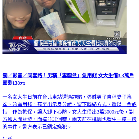
獨／影音／同套路！男稱「妻臨盆」急用錢 女大生借3.3萬戶
頭剩138元
一名女大生日前在台北車站遭遇詐騙，張姓男子自稱妻子臨
盆、急需用錢，甚至出示身分證、留下聯絡方式，還以「金戒
指」作為擔保，讓人卸下心防。女大生借出3萬3000元後，對
方卻人間蒸發，而這並非個案，兩天前在桃園也發生一模一樣
的事件，警方表示已鎖定嫌犯。