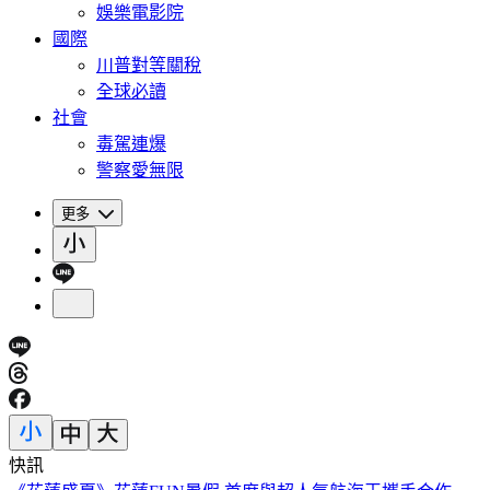
娛樂電影院
國際
川普對等關稅
全球必讀
社會
毒駕連爆
警察愛無限
更多
快訊