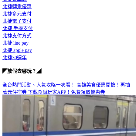
北捷轉乘優惠
北捷多元支付
北捷電子支付
北捷 手機支付
北捷支付方式
北捷 line pay
北捷 apple pay
北捷30週年
◤放假去哪玩？◢
全台熱門活動、人氣攻略一次看！
高雄美食優惠開搶！再抽
萬元住宿券
下載食尚玩家APP！免費領取優惠券