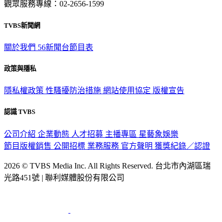
觀眾服務專線：02-2656-1599
TVBS新聞網
關於我們
56新聞台節目表
政策與隱私
隱私權政策
性騷擾防治措施
網站使用協定
版權宣告
認識 TVBS
公司介紹
企業動態
人才招募
主播專區
星藝象娛樂
節目版權銷售
公開招標
業務服務
官方聲明
獲獎紀錄／認證
2026 © TVBS Media Inc. All Rights Reserved. 台北市內湖區瑞
光路451號 | 聯利媒體股份有限公司