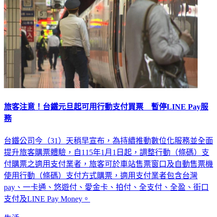
旅客注意！台鐵元旦起可用行動支付買票 暫停LINE Pay服
務
台鐵公司今（31）天稍早宣布，為持續推動數位化服務並全面
提升旅客購票體驗，自115年1月1日起，調整行動（條碼）支
付購票之適用支付業者，旅客可於車站售票窗口及自動售票機
使用行動（條碼）支付方式購票，適用支付業者包含台灣
pay、一卡通、悠遊付、愛金卡、拍付、全支付、全盈、街口
支付及LINE Pay Money。