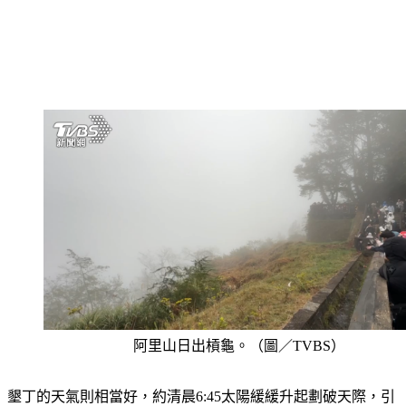
阿里山日出槓龜。（圖／TVBS）
墾丁的天氣則相當好，約清晨6:45太陽緩緩升起劃破天際，引