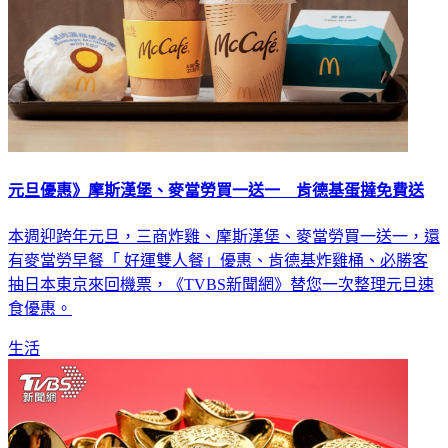
元旦優惠》摩斯漢堡、麥當勞買一送一 肯德基蛋撻免費送
本週迎跨年元旦，三商炸雞、摩斯漢堡、麥當勞買一送一，還
有麥當勞早餐「 好運雙人餐」優惠、肯德基炸雞桶、必勝客
抽日本東京來回機票，《TVBS新聞網》替您一次整理元旦速
食優惠。
生活