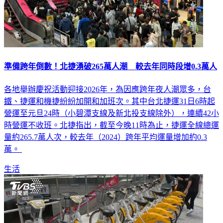
準備跨年倒數！北捷湧破265萬人潮 較去年同時段增0.3萬人
各地舉辦慶祝活動迎接2026年，為因應跨年夜人潮眾多，台
鐵、捷運和機捷紛紛加開和加班次。其中台北捷運31日6時起
營運至元旦24時（小碧潭支線及新北投支線除外），連續42小
時營運不收班。北捷指出，截至今晚11時為止，捷運全線總運
量約265.7萬人次，較去年（2024）跨年平均運量增加約0.3
萬。
生活