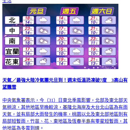
生活
天氣／最強大陸冷氣團元旦到！週末低溫恐凍破7度 3高山有
望飄雪
中央氣象署表示，今（31）日東北季風影響，北部及東北部天
氣稍涼，其他地區早晚較涼，基隆北海岸及大台北山區為有雨
天氣，並有局部大雨發生的機率，桃園以北及東北部地區則有
局部短暫雨，竹苗、花、東地區及恆春半島有零星短暫雨，其
他地區為多雲到晴。