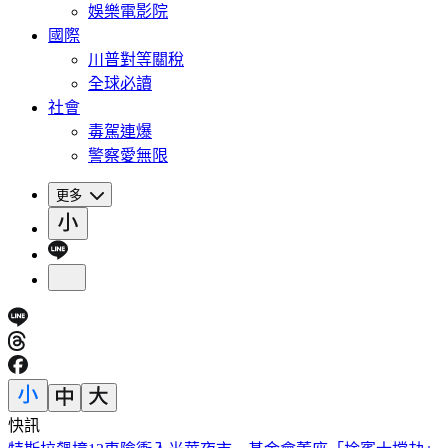
娛樂電影院
國際
川普對等關稅
全球必讀
社會
毒駕連爆
警察愛無限
更多
快訊