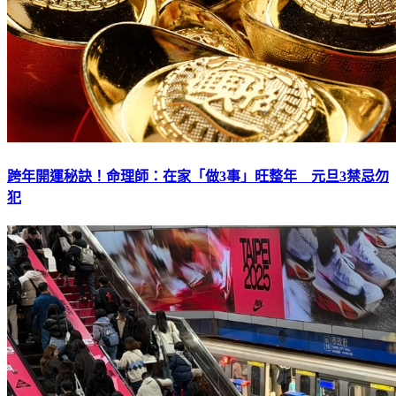
跨年開運秘訣！命理師：在家「做3事」旺整年 元旦3禁忌勿
犯