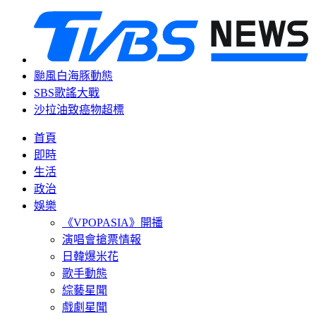
颱風白海豚動態
SBS歌謠大戰
沙拉油致癌物超標
首頁
即時
生活
政治
娛樂
《VPOPASIA》開播
演唱會搶票情報
日韓爆米花
歌手動態
綜藝星聞
戲劇星聞