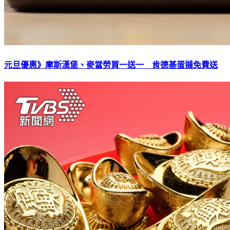
元旦優惠》摩斯漢堡、麥當勞買一送一 肯德基蛋撻免費送