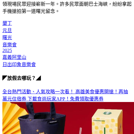
領現場民眾迎接嶄新一年。許多民眾面朝巴士海峽，紛紛拿起
手機搶拍第一道曙光留念。
墾丁
元旦
曙光
音樂會
2025
嘉義阿里山
日出印象音樂會
◤放假去哪玩？◢
全台熱門活動、人氣攻略一次看！
高雄美食優惠開搶！再抽
萬元住宿券
下載食尚玩家APP！免費領取優惠券