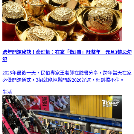
跨年開運秘訣！命理師：在家「做3事」旺整年 元旦3禁忌勿
犯
2025年最後一天，民俗專家王老師在臉書分享，跨年當天在家
必做開運儀式，3招就能輕鬆開啟2026好運，旺到擋不住。
生活