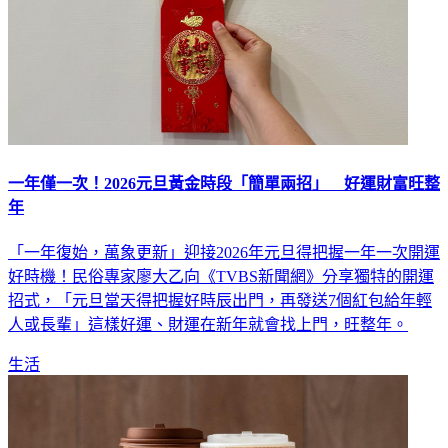
一年僅一次！2026元旦黃金時段「簡單兩招」 好運財富旺整
年
「一年復始，萬象更新」迎接2026年元旦得把握一年一次開運
好時機！民俗專家廖大乙向《TVBS新聞網》分享獨特的開運
招式，「元旦當天得把握好時辰出門，再發送7個紅包給年輕
人或長輩」這樣好運、財運在新年就會找上門，旺整年。
生活