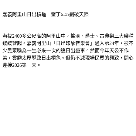
嘉義阿里山日出槓龜　墾丁6:45劃破天際
海拔2400多公尺高的阿里山中，搖滾、爵士、古典樂三大樂種
緩緩響起。嘉義阿里山「日出印象音樂會」邁入第24年，被不
少民眾喻為一生必來一次的追日出盛事。然而今年天公不作
美，雲霧太厚導致日出槓龜。但仍不減現場民眾的興致，開心
迎接2026第一天。