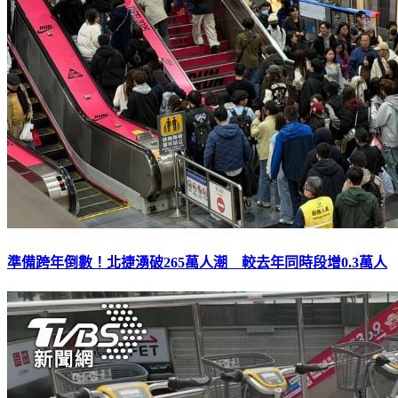
準備跨年倒數！北捷湧破265萬人潮 較去年同時段增0.3萬人