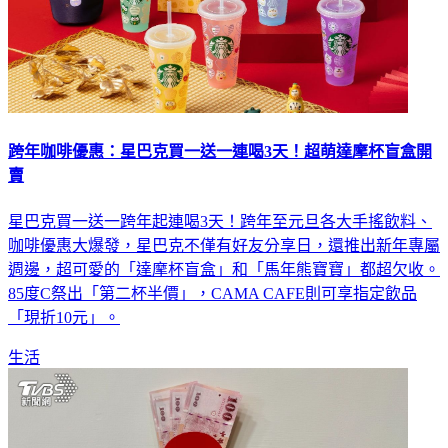
跨年咖啡優惠：星巴克買一送一連喝3天！超萌達摩杯盲盒開
賣
星巴克買一送一跨年起連喝3天！跨年至元旦各大手搖飲料、
咖啡優惠大爆發，星巴克不僅有好友分享日，還推出新年專屬
週邊，超可愛的「達摩杯盲盒」和「馬年熊寶寶」都超欠收。
85度C祭出「第二杯半價」，CAMA CAFE則可享指定飲品
「現折10元」。
生活