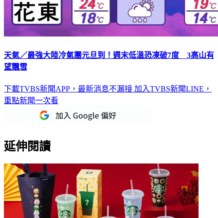
天氣／最強大陸冷氣團元旦到！週末低溫恐凍破7度 3高山有
望飄雪
下載TVBS新聞APP，最新消息不漏接
加入TVBS新聞LINE，
重點新聞一次看
延伸閱讀