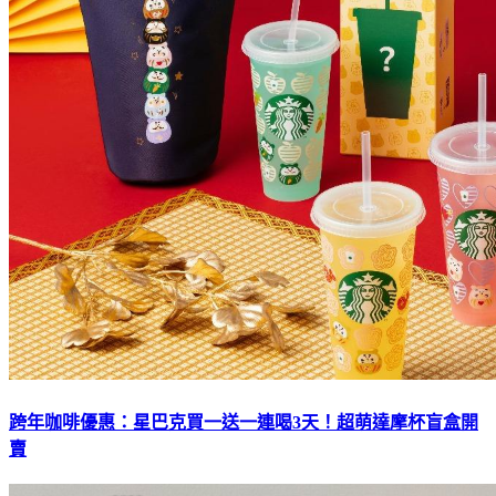
跨年咖啡優惠：星巴克買一送一連喝3天！超萌達摩杯盲盒開
賣