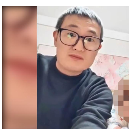
香港宏福苑大火 翁絕望喊「我太太還在裡面」照片成象徵