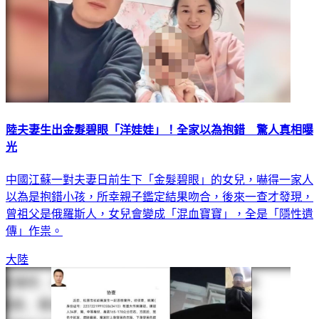
陸夫妻生出金髮碧眼「洋娃娃」！全家以為抱錯 驚人真相曝
光
中國江蘇一對夫妻日前生下「金髮碧眼」的女兒，嚇得一家人
以為是抱錯小孩，所幸親子鑑定結果吻合，後來一查才發現，
曾祖父是俄羅斯人，女兒會變成「混血寶寶」，全是「隱性遺
傳」作祟。
大陸