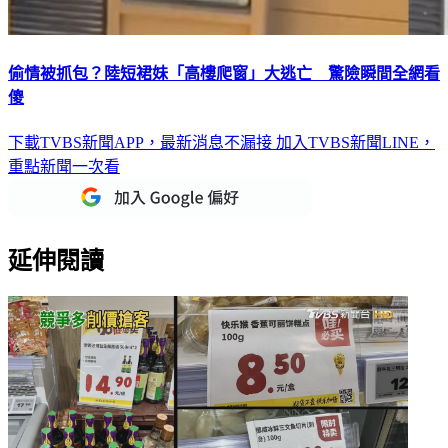
偷情被抓包？陸短裙妹「高樓爬窗」大逃亡 驚險瞬間全網看
傻
下載TVBS新聞APP，最新消息不漏接
加入TVBS新聞LINE，
重點新聞一次看
延伸閱讀