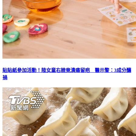
貼貼紙參加活動！陸女童右臉竟潰瘍留疤 醫示警：3成分釀
禍