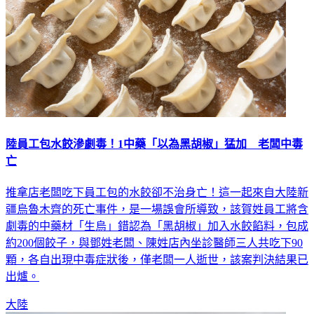
陸員工包水餃滲劇毒！1中藥「以為黑胡椒」猛加 老闆中毒
亡
推拿店老闆吃下員工包的水餃卻不治身亡！這一起來自大陸新
疆烏魯木齊的死亡事件，是一場誤會所導致，該賀姓員工將含
劇毒的中藥材「生烏」錯認為「黑胡椒」加入水餃餡料，包成
約200個餃子，與鄧姓老闆、陳姓店內坐診醫師三人共吃下90
顆，各自出現中毒症狀後，僅老闆一人逝世，該案判決結果已
出爐。