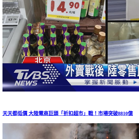
天天都低價 大陸電商巨頭「折扣超市」戰！市場突破8810億