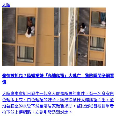
心理上都有極大挑戰。
大陸
偷情被抓包？陸短裙妹「高樓爬窗」大逃亡 驚險瞬間全網看
傻
大陸廣東省近日發生一起令人匪夷所思的事件，有一名身穿白
色短版上衣、白色短裙的妹子，無故從某棟大樓爬窗而出，並
沿著牆壁的水管下滑至鄰居家敲窗求助，整段過程皆被目擊者