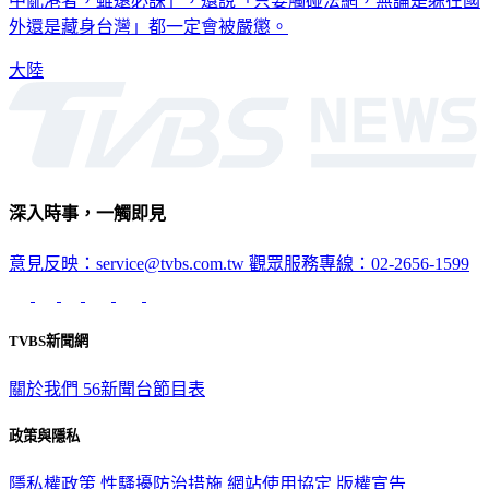
署今晚發表措辭強硬的談話，聲稱「法網恢恢，疏而不漏，反
中亂港者，雖遠必誅」，還說「只要觸碰法網，無論是躲在國
外還是藏身台灣」都一定會被嚴懲。
大陸
深入時事，一觸即見
意見反映：service@tvbs.com.tw
觀眾服務專線：02-2656-1599
TVBS新聞網
關於我們
56新聞台節目表
政策與隱私