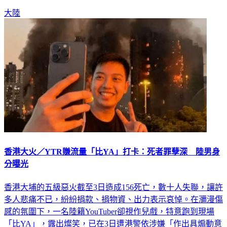
拍下並上傳網路，立刻引發熱烈討論。
大陸
香港大火／YTR賺流量「比YA」打卡：死者罪孽深 陸男身
分曝光
香港大埔的五級惡火截至3日造成156死亡，數十人失聯，讓許
多人悲痛不已，紛紛捐款、捐物資、出力表示哀悼。在瀰漫傷
感的氛圍下，一名陸籍YouTuber卻視作兒戲，特意跑到現場