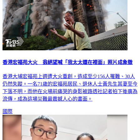
香港宏福苑大火 翁絕望喊「我太太還在裡面」照片成象徵
香港大埔宏福苑上週遭大火重創，造成至少156人罹難、30人
仍然失蹤。一名71歲的宏福苑居民、退休人士黃先生其妻至今
下落不明，而他在火場前痛哭的身影被路透社記者拍下後廣為
流傳，成為這場災難最震撼人心的畫面。​
國際