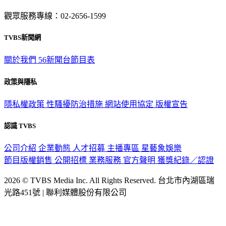
意見反映：service@tvbs.com.tw
觀眾服務專線：02-2656-1599
TVBS新聞網
關於我們
56新聞台節目表
政策與隱私
隱私權政策
性騷擾防治措施
網站使用協定
版權宣告
認識 TVBS
公司介紹
企業動態
人才招募
主播專區
星藝象娛樂
節目版權銷售
公開招標
業務服務
官方聲明
獲獎紀錄／認證
2026 © TVBS Media Inc. All Rights Reserved. 台北市內湖區瑞
光路451號 | 聯利媒體股份有限公司