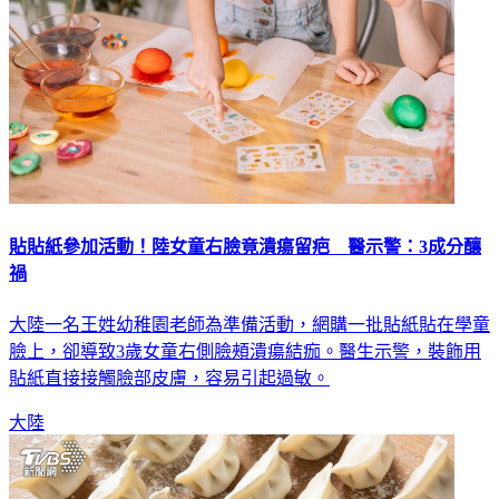
貼貼紙參加活動！陸女童右臉竟潰瘍留疤 醫示警：3成分釀
禍
大陸一名王姓幼稚園老師為準備活動，網購一批貼紙貼在學童
臉上，卻導致3歲女童右側臉頰潰瘍結痂。醫生示警，裝飾用
貼紙直接接觸臉部皮膚，容易引起過敏。
大陸