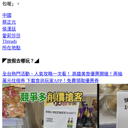
頭帳號，實際就是中共水軍在操作」、「原來連社群都可以外
包喔」。
中國
蔡正元
侯漢廷
愛莉莎莎
Threads
所在地點
◤放假去哪玩？◢
全台熱門活動、人氣攻略一次看！
高雄美食優惠開搶！再抽
萬元住宿券
下載食尚玩家APP！免費領取優惠券