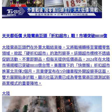
天天都低價 大陸電商巨頭「折扣超市」戰！市場突破8810億
大陸電商巨頭們在外賣大戰結束後，又將戰場轉移至實體零售
領域，掀起「硬折扣超市」的激烈競爭。這類超市標榜不透過
促銷活動、不賣即期品，但每天提供低價商品，2024年在大陸
市場規模已突破8810億台幣。美團旗下的「快樂猴」折扣超市
進軍北京僅2個月，京東便宣布在5分鐘車程外開設競爭店面，
雙方展開貼身近戰，顯示社區消費已成為零售電商巨頭測試新
商業模式的重要陣地。
大陸