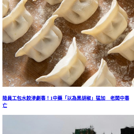
陸員工包水餃滲劇毒！1中藥「以為黑胡椒」猛加 老闆中毒
亡