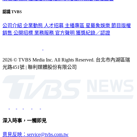
隱私權政策
性騷擾防治措施
網站使用協定
版權宣告
認識 TVBS
公司介紹
企業動態
人才招募
主播專區
星藝象娛樂
節目版權
銷售
公開招標
業務服務
官方聲明
獲獎紀錄／認證
2026 © TVBS Media Inc. All Rights Reserved. 台北市內湖區瑞
光路451號 | 聯利媒體股份有限公司
深入時事，一觸即見