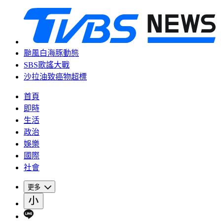
颱風白海豚動態
SBS歌謠大戰
沙拉油致癌物超標
首頁
即時
生活
政治
娛樂
國際
社會
更多