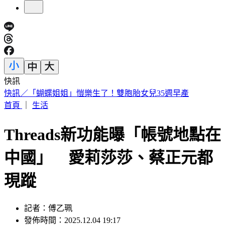
快訊
毒油風波究責？傳石崇良、姜至剛請辭 綠：做這種解讀很合
理
首頁
｜
生活
Threads新功能曝「帳號地點在
中國」 愛莉莎莎、蔡正元都
現蹤
記者：傅乙珮