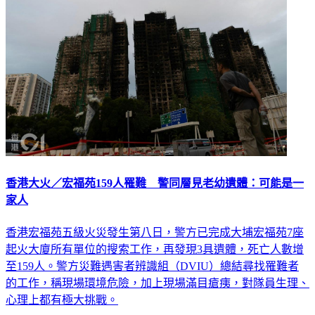
大陸
香港大火／宏福苑159人罹難 警同層見老幼遺體：可能是一
家人
香港宏福苑五級火災發生第八日，警方已完成大埔宏福苑7座
起火大廈所有單位的搜索工作，再發現3具遺體，死亡人數增
至159人。警方災難遇害者辨識組（DVIU）總結尋找罹難者
的工作，稱現場環境危險，加上現場滿目瘡痍，對隊員生理、