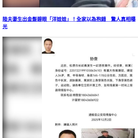
陸夫妻生出金髮碧眼「洋娃娃」！全家以為抱錯 驚人真相曝
光