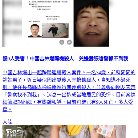
疑9人受害！中國吉林爆隨機殺人 兇嫌囂張嗆警抓不到我
中國吉林爆出一起跨縣連續殺人案件。一名34歲、前科累累的
姚姓男子，近日疑似因出獄後入室搶劫殺人，自知逃不過死
刑，便在長嶺縣與通榆縣進行無差別殺人，並囂張向朋友表示
「警察找不到我」。消息一出造成當地居民的恐慌。目前案情
細節眾說紛紜，有媒體報導，目前可能已有9人死亡，多人受
傷。
大陸