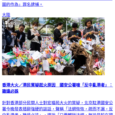
「比YA」，露出燦笑，已在3日遭港警依涉嫌「作出具煽動意
圖的作為」罪名逮捕。
大陸
香港大火／港民質疑起火原因 國安公署嗆「反中亂港者」：
雖遠必誅
針對香港部分民間人士對宏福苑大火的質疑，北京駐港國安公