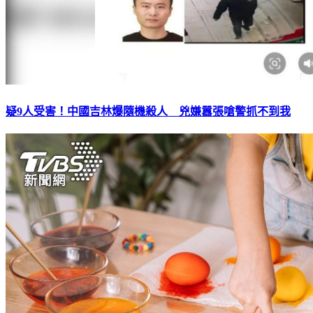
疑9人受害！中國吉林爆隨機殺人 兇嫌囂張嗆警抓不到我