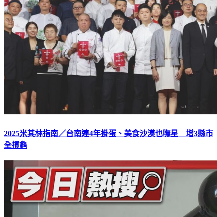
2025米其林指南／台南連4年掛蛋、美食沙漠也嘸星 增3縣市
全摃龜