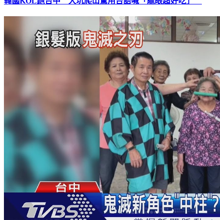
韓國KOL跑台中 大坑爬山驚用台語喊「龍眼超好吃」