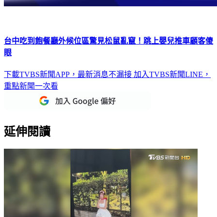
台中吃到飽餐廳外候位區驚見松鼠亂竄！跳上嬰兒推車顧客傻
眼
下載TVBS新聞APP，最新消息不漏接
加入TVBS新聞LINE，
重點新聞一次看
延伸閱讀