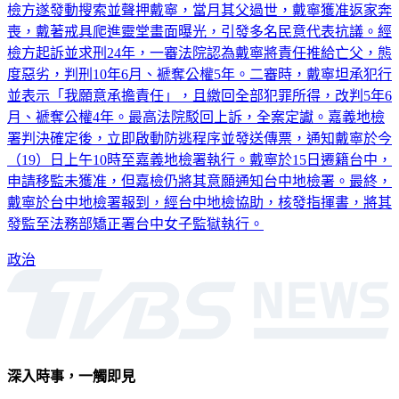
檢方遂發動搜索並聲押戴寧，當月其父過世，戴寧獲准返家奔
喪，戴著戒具爬進靈堂畫面曝光，引發多名民意代表抗議。經
檢方起訴並求刑24年，一審法院認為戴寧將責任推給亡父，態
度惡劣，判刑10年6月、褫奪公權5年。二審時，戴寧坦承犯行
並表示「我願意承擔責任」，且繳回全部犯罪所得，改判5年6
月、褫奪公權4年。最高法院駁回上訴，全案定讞。嘉義地檢
署判決確定後，立即啟動防逃程序並發送傳票，通知戴寧於今
（19）日上午10時至嘉義地檢署執行。戴寧於15日遷籍台中，
申請移監未獲准，但嘉檢仍將其意願通知台中地檢署。最終，
戴寧於台中地檢署報到，經台中地檢協助，核發指揮書，將其
發監至法務部矯正署台中女子監獄執行。
政治
深入時事，一觸即見