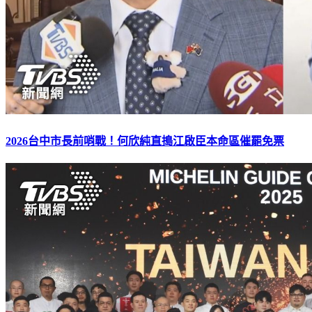
2026台中市長前哨戰！何欣純直搗江啟臣本命區催罷免票