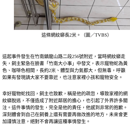
這條網紋蟒長2米。（圖／TVBS）
這起事件發生在竹南鎮龍山路二段256號附近，當時網紋蟒走
失，飼主緊急在臉書「竹南大小事」中發文，表示寵物蛇為黃
色、咖啡色相間，長約2米、體型與力氣都大，但無毒，呼籲
如果有發現請大家不要靠近，也注意家裡小孩和寵物安全。
幸好寵物蛇找回，飼主也致歉，稱是他的疏忽，導致家裡的網
紋蟒脫逃，不僅造成了附近鄰居的擔心，也引起了外界許多關
注。這件事情的發生，完全是他的責任，他感到非常的抱歉。
深刻體會到自己在飼養上還有需要再做改進的地方，未來會更
加謹慎注意，絕對不會再讓這種事情發生。