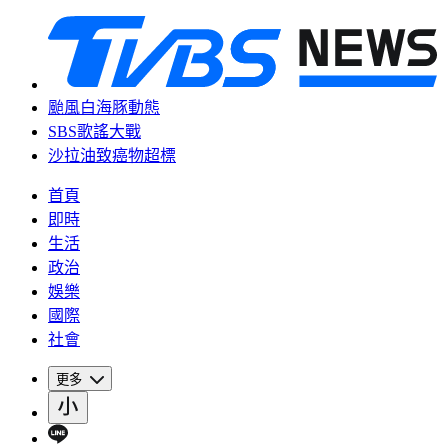
颱風白海豚動態
SBS歌謠大戰
沙拉油致癌物超標
首頁
即時
生活
政治
娛樂
國際
社會
更多