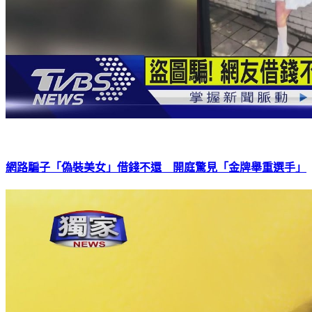
網路騙子「偽裝美女」借錢不還 開庭驚見「金牌舉重選手」