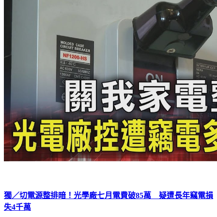
獨／切電源整排暗！光學廠七月電費破85萬 疑遭長年竊電損
失4千萬