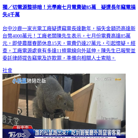
獨／切電源整排暗！光學廠七月電費破85萬 疑遭長年竊電損
失4千萬
台中沙鹿一家光電工廠疑遭竊電長達數年，損失金額恐高達新
台幣4000萬元！工廠老闆陳先生表示，七月份電費高達85萬
元，即使農曆春節休息15天，電費仍達27萬元，引起懷疑。經
查，工廠電源處竟有多達11條電線向外延伸。陳先生已報警並
委託律師提告竊電及詐欺罪，準備向相關人士索賠。
社會