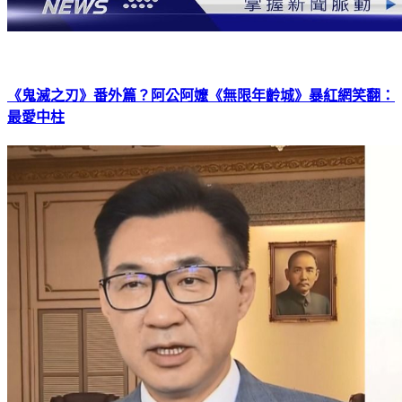
《鬼滅之刃》番外篇？阿公阿嬤《無限年齡城》暴紅網笑翻：
最愛中柱