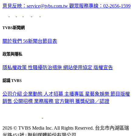
意見反映：service@tvbs.com.tw
觀眾服務專線：02-2656-1599
TVBS新聞網
關於我們
56新聞台節目表
政策與隱私
隱私權政策
性騷擾防治措施
網站使用協定
版權宣告
認識 TVBS
公司介紹
企業動態
人才招募
主播專區
星藝象娛樂
節目版權
銷售
公開招標
業務服務
官方聲明
獲獎紀錄／認證
2026 © TVBS Media Inc. All Rights Reserved. 台北市內湖區瑞
光路451號 | 聯利媒體股份有限公司