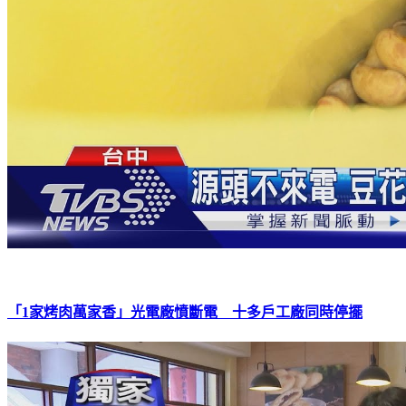
「1家烤肉萬家香」光電廠憤斷電 十多戶工廠同時停擺