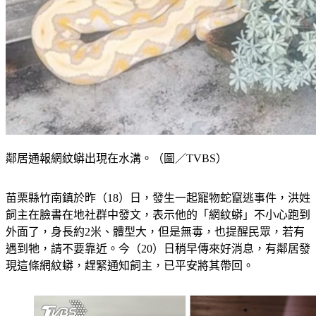
鄰居通報網紋蟒出現在水溝。（圖／TVBS）
苗栗縣竹南鎮於昨（18）日，發生一起寵物蛇竄逃事件，洪姓
飼主在臉書在地社群中發文，表示他的「網紋蟒」不小心跑到
外面了，身長約2米、體型大，但是無毒，也提醒民眾，若有
遇到牠，請不要靠近。今（20）日稍早傳來好消息，有鄰居發
現這條網紋蟒，趕緊通知飼主，已平安將其帶回。