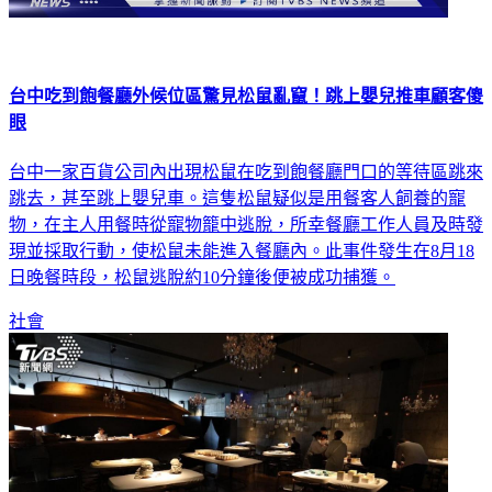
台中吃到飽餐廳外候位區驚見松鼠亂竄！跳上嬰兒推車顧客傻
眼
台中一家百貨公司內出現松鼠在吃到飽餐廳門口的等待區跳來
跳去，甚至跳上嬰兒車。這隻松鼠疑似是用餐客人飼養的寵
物，在主人用餐時從寵物籠中逃脫，所幸餐廳工作人員及時發
現並採取行動，使松鼠未能進入餐廳內。此事件發生在8月18
日晚餐時段，松鼠逃脫約10分鐘後便被成功捕獲。
社會