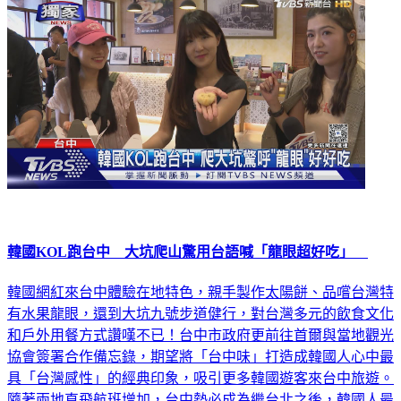
韓國KOL跑台中 大坑爬山驚用台語喊「龍眼超好吃」
韓國網紅來台中體驗在地特色，親手製作太陽餅、品嚐台灣特
有水果龍眼，還到大坑九號步道健行，對台灣多元的飲食文化
和戶外用餐方式讚嘆不已！台中市政府更前往首爾與當地觀光
協會簽署合作備忘錄，期望將「台中味」打造成韓國人心中最
具「台灣感性」的經典印象，吸引更多韓國遊客來台中旅遊。
隨著兩地直飛航班增加，台中勢必成為繼台北之後，韓國人最