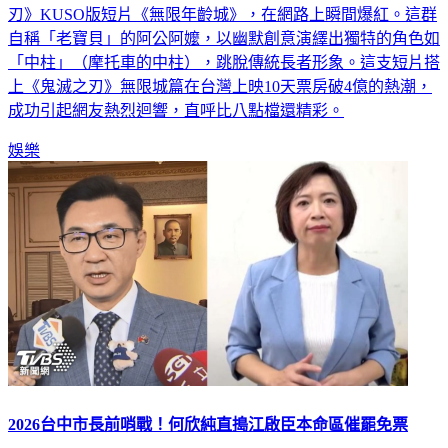
刃》KUSO版短片《無限年齡城》，在網路上瞬間爆紅。這群
自稱「老寶貝」的阿公阿嬤，以幽默創意演繹出獨特的角色如
「中柱」（摩托車的中柱），跳脫傳統長者形象。這支短片搭
上《鬼滅之刃》無限城篇在台灣上映10天票房破4億的熱潮，
成功引起網友熱烈迴響，直呼比八點檔還精彩。
娛樂
2026台中市長前哨戰！何欣純直搗江啟臣本命區催罷免票