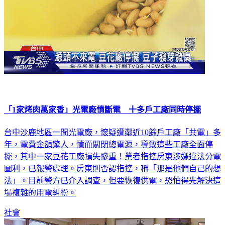
「1家烤肉萬家香」光電廠憤斷電 十多戶工廠同時停擺
台中沙鹿地區一間光電廠，懷疑遭鄰近10餘戶工廠「共電」多
年，電費金額驚人，憤而關閉總電源，導致這些工廠全面停
擺，其中一家豆花工廠損失慘重！業者指控房東涉嫌違法分電
圖利，已報警處理。房東則否認指控，稱「那是他們自己的想
法」。目前警方已介入調查，但要恢復供電，恐怕得先解決這
場複雜的用電糾紛。
社會