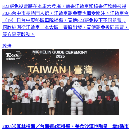
823罷免投票將在本周六登場，藍委江啟臣和綠委何欣純被視
2026台中市長熱門人選，江啟臣罷免案也備受關注。江啟臣今
（19）日台中東勢區車隊掃街，宣傳823罷免投下不同意票；
何欣純則從江啟臣「本命區」豐原出發，宣傳罷免投同意票，
雙方隔空較勁。
政治
2025米其林指南／台南連4年掛蛋、美食沙漠也嘸星 增3縣市