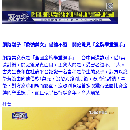
網路騙子「偽裝美女」借錢不還 開庭驚見「金牌舉重選手」
網路美女竟是「全國金牌舉重選手」！台中男遭詐財，借1萬
遭封鎖，開庭驚見真面目，更驚人的是，受害者還不只1人。
古先生去年在社群平台認識一名自稱是學生的女子，對方以繳
學費為由向他借款1萬元，沒想到錢到期後，竟將他封鎖！事
後，對方為求和解而露面，沒想到竟是曾多次獲得全國比賽金
牌的舉重選手，而且似乎已行騙多年，令人震驚！
社會