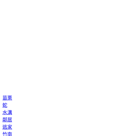
苗栗
蛇
水溝
鄰居
逃家
竹南