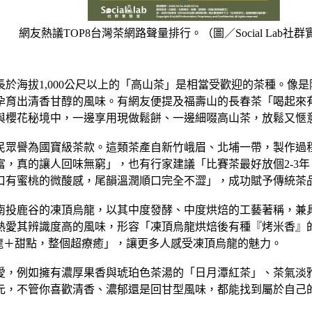
網友熱議TOP8台灣茶網路聲量排行。（圖／Social Lab社
於海拔1,000公尺以上的「高山茶」是相當受歡迎的茶種。像
孕育出清香甘醇的風味。有網友便提及福壽山的長春茶「喝起來
與櫻花秘境中，一邊享用現做鬆餅、一邊細啜高山茶，放鬆又愜
民眾譽為國寶級茶款。這類茶產自新竹峨眉、北埔一帶，製作過
，真的讓人回味無窮」，也有行家建議「比賽茶最好放個2-3
口有蜜桃的微酸感，尾韻溫潤順口完全不澀」，成功賦予傳統茶
南投鹿谷的凍頂烏龍，以其中度發酵、中度烘焙的工藝著稱，兼
熱愛其辨識度高的風味，形容「凍頂烏龍烘焙後有種『烤米香』
龍＋甜點，整個超療癒」，讓更多人感受凍頂烏龍的魅力。
愛，例如擁有濃厚果香與琥珀色茶湯的「日月潭紅茶」、茶氣淡
元，不管你喜歡清香、濃郁還是回甘型風味，都能找到屬於自己