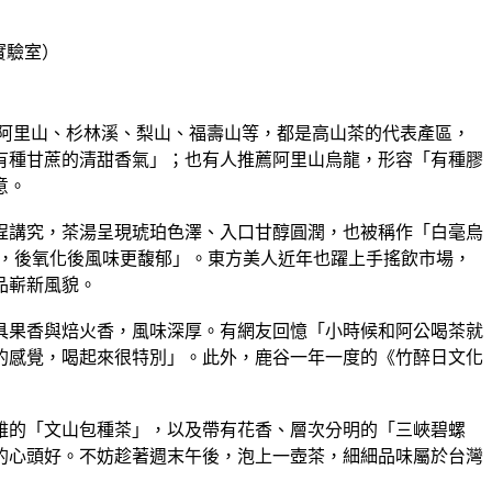
群實驗室）
是阿里山、杉林溪、梨山、福壽山等，都是高山茶的代表產區，
有種甘蔗的清甜香氣」；也有人推薦阿里山烏龍，形容「有種膠
意。
程講究，茶湯呈現琥珀色澤、入口甘醇圓潤，也被稱作「白毫烏
年，後氧化後風味更馥郁」。東方美人近年也躍上手搖飲市場，
品嶄新風貌。
具果香與焙火香，風味深厚。有網友回憶「小時候和阿公喝茶就
的感覺，喝起來很特別」。此外，鹿谷一年一度的《竹醉日文化
雅的「文山包種茶」，以及帶有花香、層次分明的「三峽碧螺
的心頭好。不妨趁著週末午後，泡上一壺茶，細細品味屬於台灣