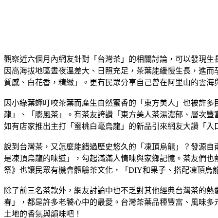
觀察近六個月內網友針對「台灣茶」的相關討論，可以發現生長
因高海拔地區晝夜溫差大、日照充足，茶葉能緩慢生長，進而
質感、白花香，精緻」。更有民眾分享自己曾在阿里山的雲海
因小綠葉蟬叮咬茶葉而產生自然蜜香的「東方美人」也被許多
龍」、「膨風茶」。有茶友誇讚「東方美人茶湯濃郁、層次豐富
如有店家推出主打「蜜桃白毫烏龍」的新品引來網友大讚「入
說到台灣茶，又怎麼能錯過歷史悠久的「凍頂烏龍」？發源自
是凍頂烏龍的味道」，勾起滿滿人情味與家鄉記憶。茶友們也
祭》也讓民眾有機會體驗茶文化，「DIY和果子、搭配凍頂烏
除了前三名茶款外，網友討論中也不乏對其他經典台灣茶的熱
春」，都是許多老饕心中的最愛。台灣茶葉品種豐富、風味多
土地的香氣與韻味吧！