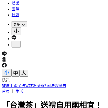
娛樂
國際
社會
更多
快訊
被選上國民法官該怎麼辦? 司法院廣告
首頁
｜
生活
「台灣茶」送禮自用兩相宜！ 