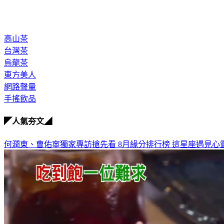
高山茶
台灣茶
烏龍茶
東方美人
網路聲量
手搖飲品
◤人氣夯文◢
何潤東、曹佑寧獨家專訪搶先看
8月緣分排行榜 這星座遇見心