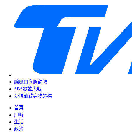
颱風白海豚動態
SBS歌謠大戰
沙拉油致癌物超標
首頁
即時
生活
政治