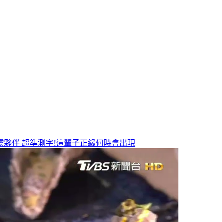
靈夥伴
超準測字!這輩子正緣何時會出現