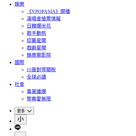
娛樂
《VPOPASIA》開播
演唱會搶票情報
日韓爆米花
歌手動態
綜藝星聞
戲劇星聞
娛樂電影院
國際
川普對等關稅
全球必讀
社會
毒駕連爆
警察愛無限
更多