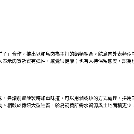
舖子」合作，推出以鴕鳥肉為主打的鍋麵組合。鴕鳥肉外表類似
人表示肉質紮實有彈性，感覺很健康；也有人持保留態度，認為
味，建議前置醃製時加重味道，可以用滷或炒的方式處理，採用
動。相較於傳統大型牲畜，鴕鳥飼養所需水資源與土地面積更少