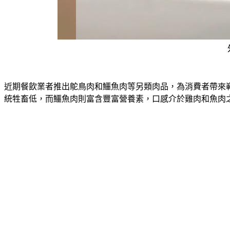
近期餐飲業者推出鴕鳥肉和鱷魚肉等另類肉品，為消費者帶來
統牲畜低，而鱷魚肉則富含豐富營養素，口感介於雞肉和魚肉