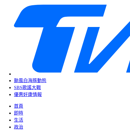
颱風白海豚動態
SBS歌謠大戰
優惠好康情報
首頁
即時
生活
政治