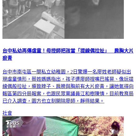
台中私幼再傳虐童！母控師把孩當「提線偶拉扯」 肩胸大片
瘀青
台中市南屯區一間私立幼稚園，2日驚爆一名廖姓老師疑似出
現虐童情形，蔡姓媽媽指出，孩子遭廖師捏嘴巴搖晃、像玩提
線偶般拉扯，導致脖子、肩膀與胸前有大片瘀青，讓她氣得向
轄區第四分局報案，也跟民眾黨議員江和樹陳情，目前教育局
已介入調查，園方也立刻開除廖師，靜待結果。
社會