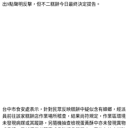
出9點聲明反擊，但不二糕餅今日最終決定提告。
台中市食安處表示，針對民眾反映糕餅中疑似含有蟑螂，經派
員前往該家糕餅店作業場所稽查，結果尚符規定，作業區環境
未發現病媒或其蹤跡，另隨機抽查檢視蛋黃酥中亦未發現異物