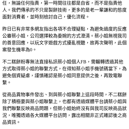
任，無論任何指責，第一時間往往都是自省，而不是指責他
人。我們傳承的不只是製餅技術，更多的是老一輩謙和的態度
面對消費者，並時刻檢討自己，優化流程。
昨日已有非常多網友指出各項不合理疑點，為避免過度的反應
公審蔡小姐，公司選擇較為委婉的方式澄清。蔡小姐無視我司
的善意回應，以玩文字遊戲方式擾亂視聽，故再次聲明，此個
案發生機率為0。
不二糕餅粉專無法直接私訊蔡小姐個人FB，需輾轉透過其他
方式取得蔡小姐的聯繫方式，在得知蔡小姐手機號碼當下，為
避免個資疑慮，謹慎確認是蔡小姐同意提供之後，再致電聯
繫。
從商品異物事件發出、到與蔡小姐聯繫上這段時間，不二糕餅
除了積極要與蔡小姐聯繫上，也都有透過媒體平台請蔡小姐與
我們聯繫反映商品問題，但蔡小姐始終沒有與我司反映商品狀
況，唯獨透過各大媒體平台訪問，露出相關非正式確認後之商
品資訊。