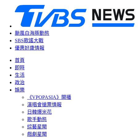
颱風白海豚動態
SBS歌謠大戰
優惠好康情報
首頁
即時
生活
政治
娛樂
《VPOPASIA》開播
演唱會搶票情報
日韓爆米花
歌手動態
綜藝星聞
戲劇星聞