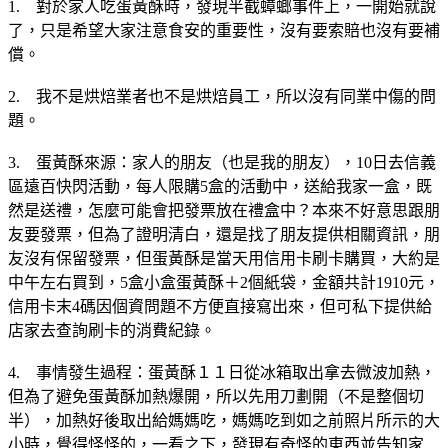
1.　對於家人吃蛋黃酥時，發現半截蟑螂事件上，一開始就說
了，只是希望大家注意食安的重要性，沒有要索賠也沒有要補
償。
2.　我不是烘焙業者也不是烘焙員工，所以沒有同業中傷的問
題。
3.　蛋黃酥來源：家人的朋友（也是我的朋友），10日去信義
區遠百快閃活動，每人限購5盒的活動中，送給我家一盒，既
然是送禮，怎麼可能會把發票放在禮盒中？本來不好意思跟朋
友要發票，但為了證明清白，還是找了朋友提供相關資訊，朋
友沒有保留發票，但蛋黃酥是當天用信用卡刷卡購買，大約是
中午左右買到，5盒小盒蛋黃酥＋2個紙袋，金額共計1910元，
信用卡末4碼因個資問題不方便直接寫出來，但可私下提供給
店家去查詢刷卡的消費紀錄。
4.　事情發生過程：蛋黃酥１１日從冰箱取出拿去微波加熱，
但為了避免蛋黃酥加熱爆開，所以先用刀劃開（不是整個切
半），加熱好後取出給媽媽吃，媽媽吃到如之前照片所示的大
小時，覺得怪怪的，一看之下，發現有奇怪的東西並告知家