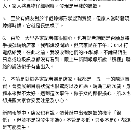
人，家人將異物仔細觀察，發現是半截的蟑螂。
5.　至於有網友對於半截蟑螂形狀感到質疑，但家人當時發現
蟑螂時候，它就是長這樣了。
6.　由於一大早各家記者都很關心，也有記者詢問是否願意將
手機號碼給店家，我都說沒問題，但店家是在下午1：04才打
電話給我，在此之前，我沒收到他們的FB私訊，不論是陌生
訊息或垃圾訊息都沒有看到，跟上午新聞報導所說「積極」聯
絡的說法似乎有些出入。
7.　不論是對於各家記者還是店家，我都是一五一十的陳述事
實，會發展到目前狀況也很驚訝以及難過，媽媽已經70歲，身
體本來就不太好，遇到這次事件，做子女的都很擔心，所以也
想提醒大家食安要注意及小心。
新聞報導中，店家也有說，蛋黃酥中出現蟑螂的機率「很
低」，但並不是說發生率為0，不管是多低，只要不是0，都還
是可能發生。