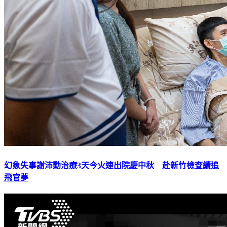
幻象失事謝沛勳治療3天今火速出院慶中秋 赴新竹檢查續追
飛官夢