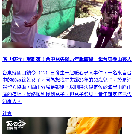
喊「修行」就離家！台中兒失蹤25年脫塵緣 母台東翻山尋人
台東縣關山鎮今（12）日發生一起暖心尋人事件，一名來自台
中的80歲徐姓女子，因為想找尋失蹤25年的53歲兒子，於是通
報警方協助，關山分局獲報後，以刪除法鎖定位於海岸山脈山
區的道場，最終順利找到兒子，但兒子強調，當年離家時已告
知家人。
社會