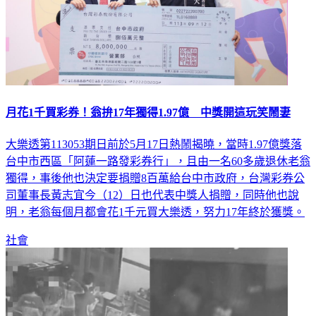
月花1千買彩券！翁拚17年獨得1.97億 中獎開這玩笑鬧妻
大樂透第113053期日前於5月17日熱鬧揭曉，當時1.97億獎落
台中市西區「阿蓮一路發彩券行」，且由一名60多歲退休老翁
獨得，事後他也決定要捐贈8百萬給台中市政府，台灣彩券公
司董事長黃志宜今（12）日也代表中獎人捐贈，同時他也說
明，老翁每個月都會花1千元買大樂透，努力17年終於獲獎。
社會