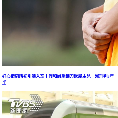
好心借廁所卻引狼入室！假和尚拿鐮刀砍屋主兒 減刑判3年
半