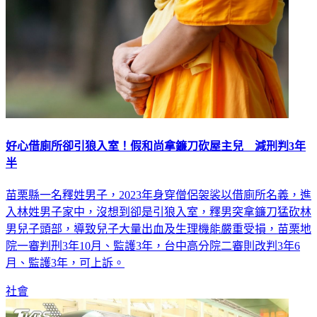
好心借廁所卻引狼入室！假和尚拿鐮刀砍屋主兒 減刑判3年
半
苗栗縣一名釋姓男子，2023年身穿僧侶袈裟以借廁所名義，進
入林姓男子家中，沒想到卻是引狼入室，釋男突拿鐮刀猛砍林
男兒子頭部，導致兒子大量出血及生理機能嚴重受損，苗栗地
院一審判刑3年10月、監護3年，台中高分院二審則改判3年6
月、監護3年，可上訴。
社會