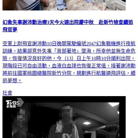
幻象失事謝沛勳治療3天今火速出院慶中秋 赴新竹檢查續追
飛官夢
空軍上尉飛官謝沛勳10日晚間駕駛編號2047幻象戰機進行夜航
訓練，結果卻意外失事「背部著地」墜海，所幸他並無生命危
險，恢復情況良好的他，今（13）日上午10時10分順利出院，
現階段已可自由活動，血液白血球也恢復正常值，接著謝沛勳
將前往國軍桃園總醫院新竹分院，規劃進行航醫適飛評估，續
追夢想。
社會