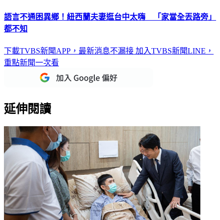
語言不通困異鄉！紐西蘭夫妻逛台中太嗨 「家當全丟路旁」
都不知
下載TVBS新聞APP，最新消息不漏接
加入TVBS新聞LINE，
重點新聞一次看
延伸閱讀