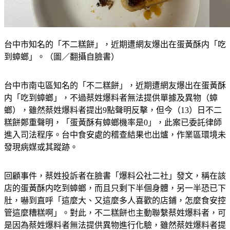
台中市知名的「不二糕餅」，近期遭網友爆出在蛋黃酥内「吃
到蟑螂」。（圖／翻攝自臉書）
台中市南屯區知名的「不二糕餅」，近期遭網友爆出在蛋黃酥
内「吃到蟑螂」，不過蔡姓爆料者無法提供單據及異物（蟑
螂），雖然蔡姓爆料者提出9點聲明反擊，但今（13）日不二
糕餅鄭重聲明，「蛋黃酥有蟑螂機率是0」，此案已委託律師
進入司法程序。台中食安處的稽查結果也出爐，作業區環境未
發現病媒或其蹤跡。
回顧事件，蔡姓投訴者在臉書「爆料公社二社」發文，稱在該
店的蛋黃酥内吃到蟑螂，而且只剩下半個身體，另一半恐已下
肚，嚇到直呼「這麼大、又這麼多人喜歡的店鋪，怎麼食安控
管這麼糟糕啊」。對此，不二糕餅也主動聯繫蔡姓爆料者，可
是因為蔡姓爆料者無法提供異物進行化驗，雖然蔡姓爆料者提