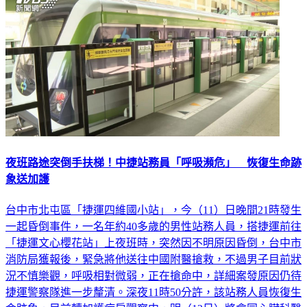
夜班路途突倒手扶梯！中捷站務員「呼吸瀕危」 恢復生命跡
象送加護
台中市北屯區「捷運四維國小站」，今（11）日晚間21時發生
一起昏倒事件，一名年約40多歲的男性站務人員，搭捷運前往
「捷運文心櫻花站」上夜班時，突然因不明原因昏倒，台中市
消防局獲報後，緊急將他送往中國附醫搶救，不過男子目前狀
況不慎樂觀，呼吸相對微弱，正在搶命中，詳細案發原因仍待
捷運警察隊進一步釐清。深夜11時50分許，該站務人員恢復生