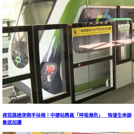
夜班路途突倒手扶梯！中捷站務員「呼吸瀕危」 恢復生命跡
象送加護