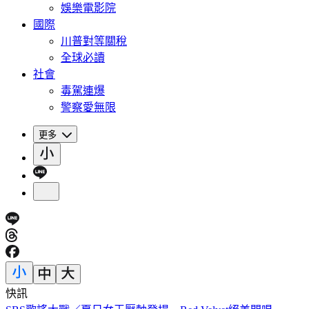
娛樂電影院
國際
川普對等關稅
全球必讀
社會
毒駕連爆
警察愛無限
更多
快訊