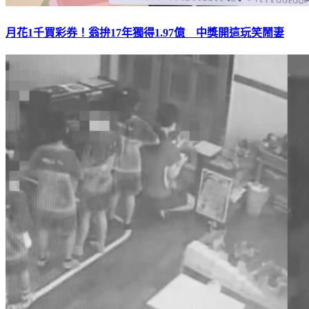
月花1千買彩券！翁拚17年獨得1.97億 中獎開這玩笑鬧妻