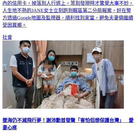
內的信用卡，掉落到人行道上，等到發現時才驚覺大事不妙，
人生地不熟的JANE女士立刻跑到轄區第二分局報案，好在警
方透過Google地圖及監視器，順利找到家當，避免夫妻倆繼續
受困異鄉。
社會
墜海仍不減飛行夢！謝沛勳首發聲「害怕但想保護台灣」 愛
妻心疼