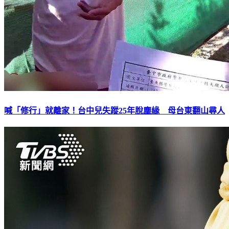
喊「修行」就離家！台中兒失蹤25年脫塵緣 母台東翻山尋人