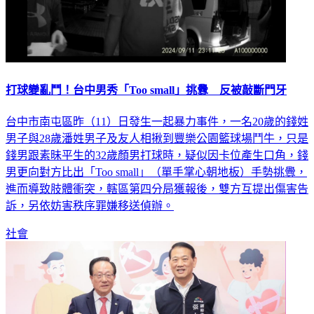
打球變亂鬥！台中男秀「Too small」挑釁 反被敲斷門牙
台中市南屯區昨（11）日發生一起暴力事件，一名20歲的錢姓
男子與28歲潘姓男子及友人相揪到豐樂公園籃球場鬥牛，只是
錢男跟素昧平生的32歲顏男打球時，疑似因卡位產生口角，錢
男更向對方比出「Too small」（單手掌心朝地板）手勢挑釁，
進而導致肢體衝突，轄區第四分局獲報後，雙方互提出傷害告
訴，另依妨害秩序罪嫌移送偵辦。
社會