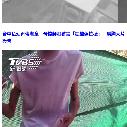
台中私幼再傳虐童！母控師把孩當「提線偶拉扯」 肩胸大片
瘀青