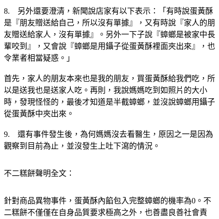
8.　另外還要澄清，新聞說店家有以下表示：「有時說蛋黃酥
是『朋友贈送給自己，所以沒有單據』，又有時說『家人的朋
友贈送給家人，沒有單據』。另外一下子說『蟑螂是被家中長
輩咬到』，又會說『蟑螂是用鑷子從蛋黃酥裡面夾出來』，也
令業者相當疑惑。」
首先，家人的朋友本來也是我的朋友，買蛋黃酥給我們吃，所
以是送我也是送家人吃。再則，我說媽媽吃到如照片的大小
時，發現怪怪的，最後才知道是半截蟑螂，並沒說蟑螂用鑷子
從蛋黃酥中夾出來。  
9.　還有事件發生後，為何媽媽沒去看醫生，原因之一是因為
觀察到目前為止，並沒發生上吐下瀉的情況。 
不二糕餅聲明全文：
針對商品異物事件，蛋黃酥內餡包入完整蟑螂的機率為0。不
二糕餅不僅僅在自身品質要求極高之外，也善盡良善社會責