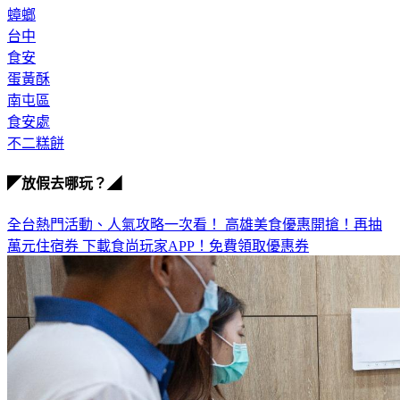
蟑螂
台中
食安
蛋黃酥
南屯區
食安處
不二糕餅
◤放假去哪玩？◢
全台熱門活動、人氣攻略一次看！
高雄美食優惠開搶！再抽
萬元住宿券
下載食尚玩家APP！免費領取優惠券