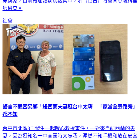
命跡象，目前轉加護病房觀察中，明（12日）將會同心臟科醫
師檢查。
社會
語言不通困異鄉！紐西蘭夫妻逛台中太嗨 「家當全丟路旁」
都不知
台中市北區3日發生一起暖心救援事件，一對來自紐西蘭的夫
妻，因為逛知名一中商圈時太忘我，渾然不知手機和放在皮套