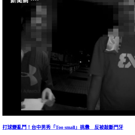
打球變亂鬥！台中男秀「Too small」挑釁 反被敲斷門牙