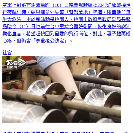
空軍上尉飛官謝沛勳昨（10）日晚間駕駛編號2047幻象戰機進
行夜航訓練，結果卻意外失事「背部著地」墜海，所幸他並無
生命危險，由於謝沛勳是桃園人，桃園市政府民政局副局長藍
品畯今（11）日也前往台中童綜合醫院慰問，恢復良好的謝沛
勳也直言，希望趕快回到最愛的飛行崗位，對此，妻子雖萬般
心疼，但仍會「尊重老公決定」。
社會