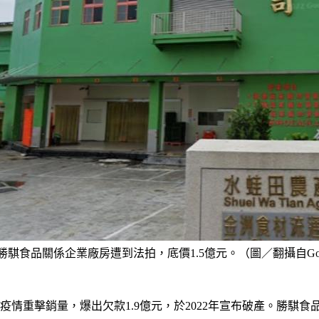
勝騏食品關係企業廠房遭到法拍，底價1.5億元。（圖／翻攝自Googl
疫情重擊銷量，爆出欠款1.9億元，於2022年宣布破產。勝騏