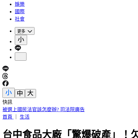
娛樂
國際
社會
更多
快訊
百萬直播網紅「肥大叔」驚傳離世！享年46歲 粉專證實噩耗
首頁
｜
生活
台中食品大廠「驚爆破產」！欠