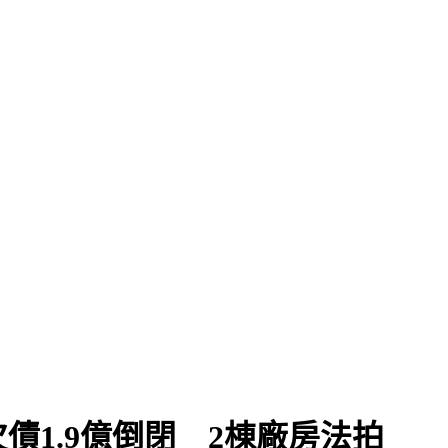
債1.9億倒閉 2棟廠房法拍