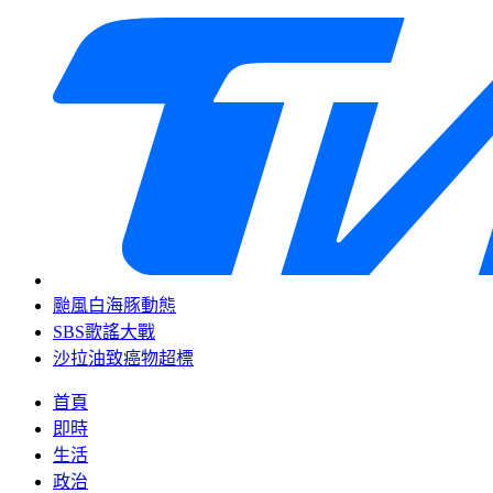
颱風白海豚動態
SBS歌謠大戰
沙拉油致癌物超標
首頁
即時
生活
政治