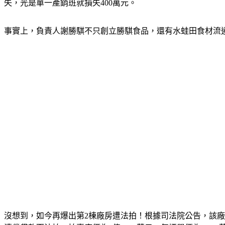
失，光是單一產銷班就損失400萬元。
事實上，負責人謝勝騏不只創立勝騏食品，還有水蛙田食材流通
沒想到，如今再爆出第2棟廠房遭法拍！根據司法院公告，該廠房