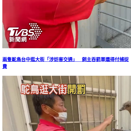
兩隻鴕鳥台中逛大街「涉妨害交通」 飼主吞罰單還得付捕捉
費