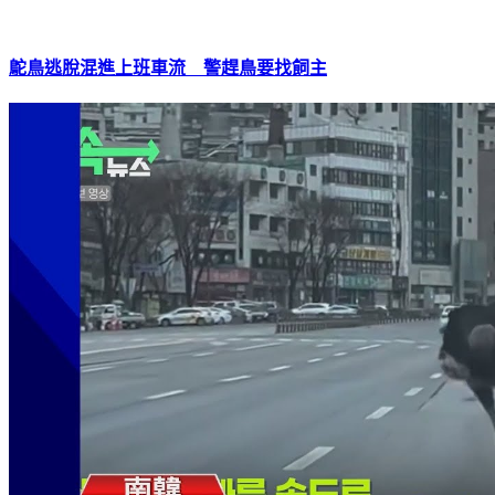
鴕鳥逃脫混進上班車流 警趕鳥要找飼主