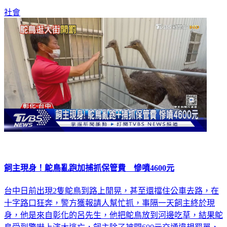
款，還有4000元捕捉規費。
社會
飼主現身！鴕鳥亂跑加捕抓保管費 慘噴4600元
台中日前出現2隻鴕鳥到路上閒晃，甚至還擋住公車去路，在
十字路口狂奔，警方獲報請人幫忙抓，事隔一天飼主終於現