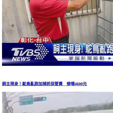
飼主現身！鴕鳥亂跑加捕抓保管費 慘噴4600元