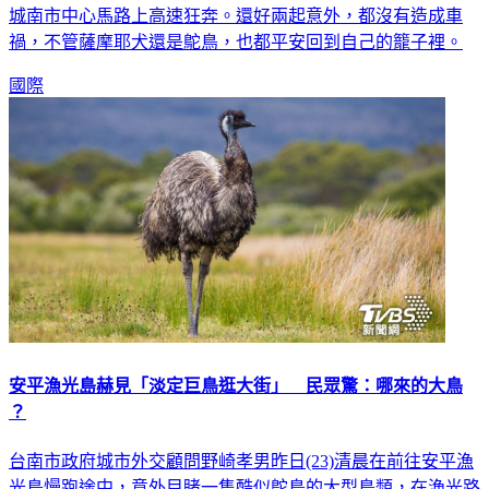
堵；還有生態園區的鴕鳥，也因為園區門沒關好偷跑，結果在
城南市中心馬路上高速狂奔。還好兩起意外，都沒有造成車
禍，不管薩摩耶犬還是鴕鳥，也都平安回到自己的籠子裡。
國際
安平漁光島赫見「淡定巨鳥逛大街」 民眾驚：哪來的大鳥
？
台南市政府城市外交顧問野崎孝男昨日(23)清晨在前往安平漁