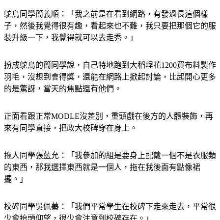
鴕鳥同學簡義順：「我之前是在看到網路，有發過長這個樣
子，然後我覺得很有趣，看起來也不難，我只要把那個它的服
裝升級一下，我覺得就可以去走秀。」
扮成鴕鳥的簡同學說，自己特地跑到大稻埕花1200買布料製作
羽毛，沒想到會得獎，還能在網路上掀起討論，比起開心更多
的是驚訝，當天的焦點還有他們。
正面看跟正常MODLE沒差別，重頭戲在後方的人體裝飾，再
來有同學直接，把政大校碑穿在身上。
拖人同學張藍允：「我參加的組是要身上配戴一個不是衣服類
的東西，那我選擇東西就是一個人，拖在我後面有點像裙
擺。」
校碑同學吳佩蓁：「我們平常學生在校碑下走來走去，平常很