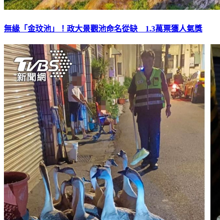
無緣「金玟池」！政大景觀池命名從缺 1.3萬票獲人氣獎