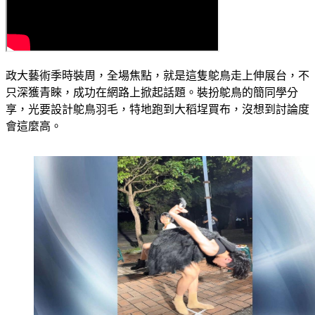
政大藝術季時裝周，全場焦點，就是這隻鴕鳥走上伸展台，不
只深獲青睞，成功在網路上掀起話題。裝扮鴕鳥的簡同學分
享，光要設計鴕鳥羽毛，特地跑到大稻埕買布，沒想到討論度
會這麼高。