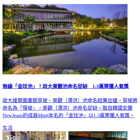
延伸閱讀
無緣「金玟池」！政大景觀池命名從缺 1.3萬票獲人氣獎
政大達賢圖書館草坡、景觀（滯洪）池命名結果出爐，草坡將
命名為「慢坡」，景觀（滯洪）池命名從缺，取自韓國女團
NewJeans的成員Minji本名的「金玟池」以1.3萬票獲人氣獎。
生活