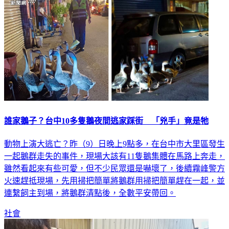
誰家鵝子？台中10多隻鵝夜間逃家踩街 「兇手」竟是牠
動物上演大逃亡？昨（9）日晚上9點多，在台中市大里區發生
一起鵝群走失的事件，現場大該有11隻鵝集體在馬路上奔走，
雖然看起來有些可愛，但不少民眾還是嚇壞了，後續霧峰警方
火速趕抵現場，先用掃把簡單將鵝群用掃把簡單趕在一起，並
連繫飼主到場，將鵝群清點後，全數平安帶回。
社會