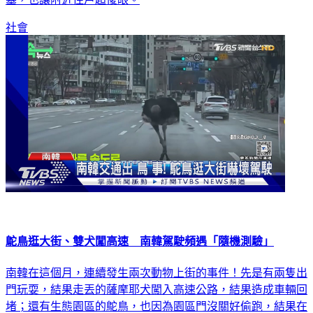
塞，也讓附近住戶超傻眼。
社會
鴕鳥逛大街、雙犬闖高速 南韓駕駛頻遇「隨機測驗」
南韓在這個月，連續發生兩次動物上街的事件！先是有兩隻出
門玩耍，結果走丟的薩摩耶犬闖入高速公路，結果造成車輛回