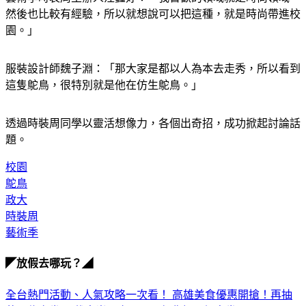
藝術季時裝周主辦人汪鑫妤：「我喜歡的領域就是時尚領域，
然後也比較有經驗，所以就想說可以把這種，就是時尚帶進校
園。」
服裝設計師魏子淵：「那大家是都以人為本去走秀，所以看到
這隻鴕鳥，很特別就是他在仿生鴕鳥。」
透過時裝周同學以靈活想像力，各個出奇招，成功掀起討論話
題。
校園
鴕鳥
政大
時裝周
藝術季
◤放假去哪玩？◢