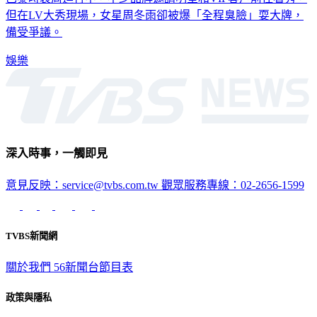
巴黎時裝周進行中，不少品牌邀請明星和VIP客戶前往看秀，
但在LV大秀現場，女星周冬雨卻被爆「全程臭臉」耍大牌，
備受爭議。
娛樂
深入時事，一觸即見
意見反映：service@tvbs.com.tw
觀眾服務專線：02-2656-1599
TVBS新聞網
關於我們
56新聞台節目表
政策與隱私