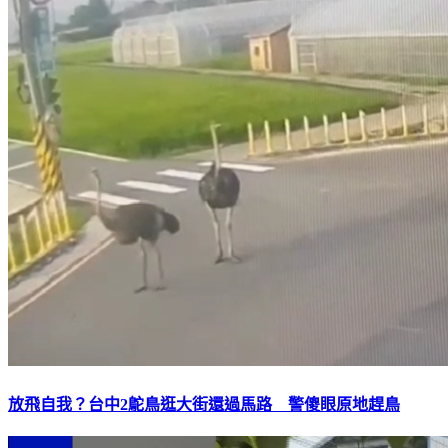
放飛自我？台中2鴕鳥逛大街還過馬路 警傻眼原地趕鳥