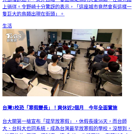
光島慢跑途中，意外目睹一隻酷似鴕鳥的大型鳥類，在漁光路
上徜徉。令野崎十分驚訝的表示，「這座城市竟然會有這樣一
隻巨大的鳥類出現在街頭」。
生活
台灣3校恐「寒假變長」！爽休近2個月 今年全面實施
台大開第一槍宣布「提早放寒假」，休假長達56天，而台師