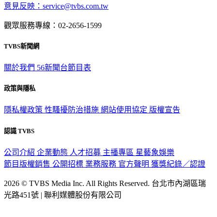
意見反映：service@tvbs.com.tw
觀眾服務專線：02-2656-1599
TVBS新聞網
關於我們
56新聞台節目表
政策與隱私
隱私權政策
性騷擾防治措施
網站使用協定
版權宣告
認識 TVBS
公司介紹
企業動態
人才招募
主播專區
星藝象娛樂
節目版權銷售
公開招標
業務服務
官方聲明
獲獎紀錄／認證
2026 © TVBS Media Inc. All Rights Reserved. 台北市內湖區瑞
光路451號 | 聯利媒體股份有限公司