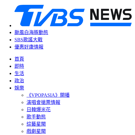
颱風白海豚動態
SBS歌謠大戰
優惠好康情報
首頁
即時
生活
政治
娛樂
《VPOPASIA》開播
演唱會搶票情報
日韓爆米花
歌手動態
綜藝星聞
戲劇星聞