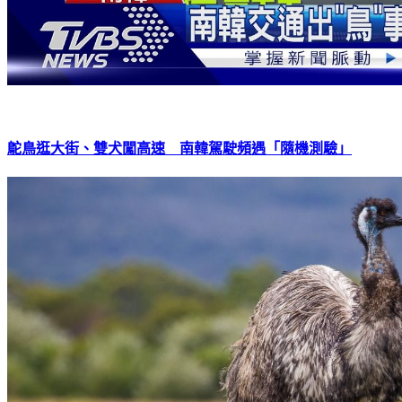
鴕鳥逛大街、雙犬闖高速 南韓駕駛頻遇「隨機測驗」