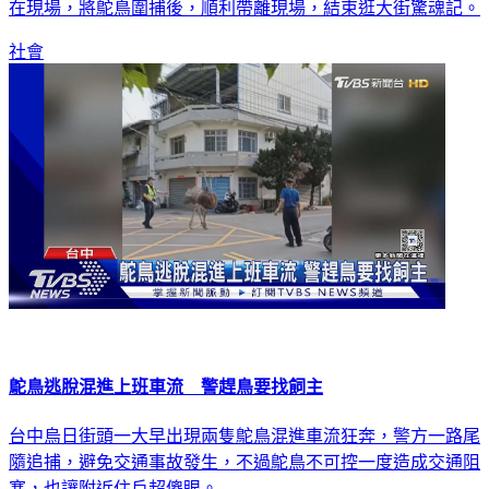
路，嚇壞不少經過的民眾，1999獲報後，由農業局派員和警方
在現場，將鴕鳥圍捕後，順利帶離現場，結束逛大街驚魂記。
社會
鴕鳥逃脫混進上班車流 警趕鳥要找飼主
台中烏日街頭一大早出現兩隻鴕鳥混進車流狂奔，警方一路尾
隨追捕，避免交通事故發生，不過鴕鳥不可控一度造成交通阻