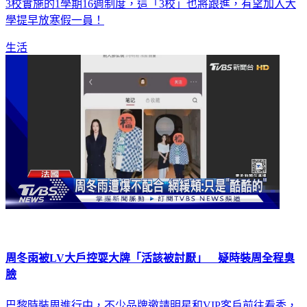
大、台科大也同系統，成為台灣最早放寒假的學校。沒想到，
3校實施的1學期16週制度，這「3校」也將跟進，有望加入大
學提早放寒假一員！
生活
周冬雨被LV大戶控耍大牌「活該被討厭」 疑時裝周全程臭
臉