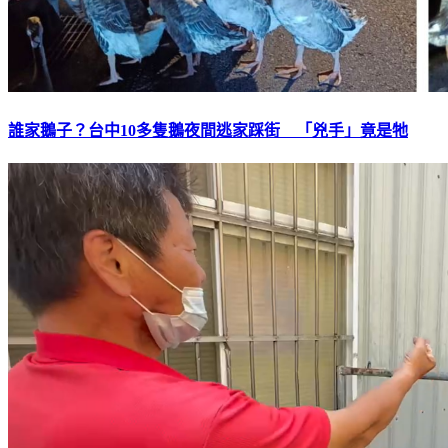
誰家鵝子？台中10多隻鵝夜間逃家踩街 「兇手」竟是牠