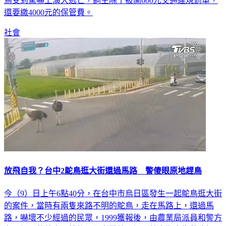
身，他是來自彰化的呂先生，他把鴕鳥放到河邊吃草，結果鴕
鳥受到驚嚇上演大逃亡，飼主除了被開600元交通違規罰單，
還要繳4000元的保管費。
社會
放飛自我？台中2鴕鳥逛大街還過馬路 警傻眼原地趕鳥
今（9）日上午6點40分，在台中市烏日區發生一起鴕鳥逛大街
的案件，當時有兩隻來路不明的鴕鳥，走在馬路上，還過馬