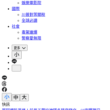
娛樂電影院
國際
川普對等關稅
全球必讀
社會
毒駕連爆
警察愛無限
更多
快訊