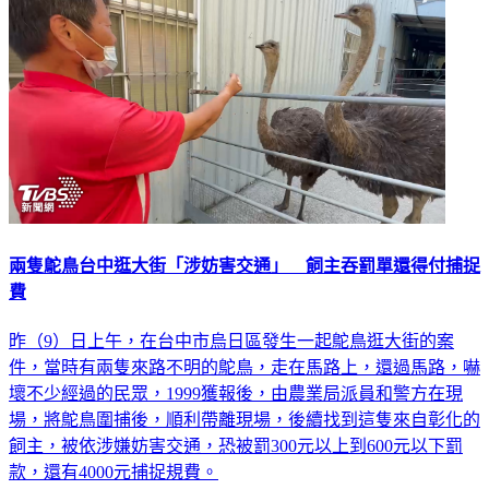
兩隻鴕鳥台中逛大街「涉妨害交通」 飼主吞罰單還得付捕捉
費
昨（9）日上午，在台中市烏日區發生一起鴕鳥逛大街的案
件，當時有兩隻來路不明的鴕鳥，走在馬路上，還過馬路，嚇
壞不少經過的民眾，1999獲報後，由農業局派員和警方在現
場，將鴕鳥圍捕後，順利帶離現場，後續找到這隻來自彰化的
飼主，被依涉嫌妨害交通，恐被罰300元以上到600元以下罰