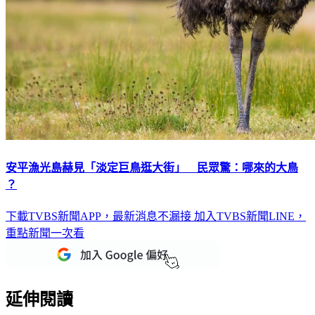
安平漁光島赫見「淡定巨鳥逛大街」 民眾驚：哪來的大鳥
？
下載TVBS新聞APP，最新消息不漏接
加入TVBS新聞LINE，
重點新聞一次看