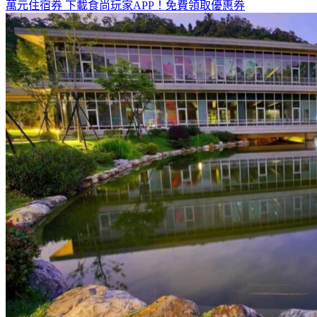
全台熱門活動、人氣攻略一次看！
高雄美食優惠開搶！再抽
萬元住宿券
下載食尚玩家APP！免費領取優惠券