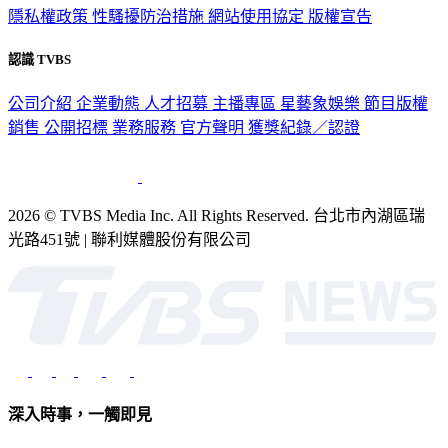
隱私權政策
性騷擾防治措施
網站使用協定
版權宣告
認識 TVBS
公司介紹
企業動態
人才招募
主播專區
星藝象娛樂
節目版權
銷售
公開招標
業務服務
官方聲明
獲獎紀錄／認證
2026 © TVBS Media Inc. All Rights Reserved. 台北市內湖區瑞
光路451號 | 聯利媒體股份有限公司
深入時事，一觸即見