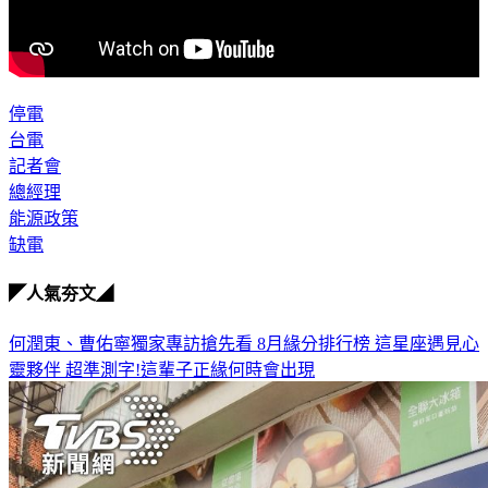
停電
台電
記者會
總經理
能源政策
缺電
◤人氣夯文◢
何潤東、曹佑寧獨家專訪搶先看
8月緣分排行榜 這星座遇見心
靈夥伴
超準測字!這輩子正緣何時會出現