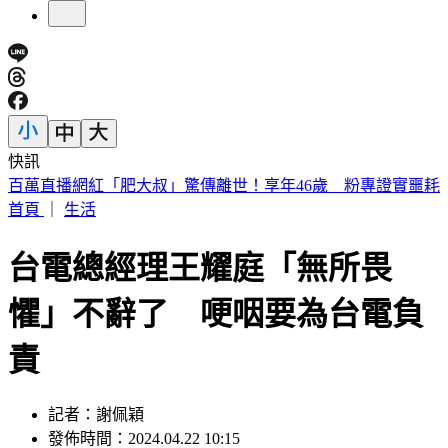
快訊
毒駕男見「快篩陽性」秒逃！警鳴槍追緝 躲公寓梯間落網
首頁
｜
生活
台電總經理王耀庭「無所畏
懼」不辭了 哽咽要為台電負
責
記者：謝佩穎
發佈時間：2024.04.22 10:15