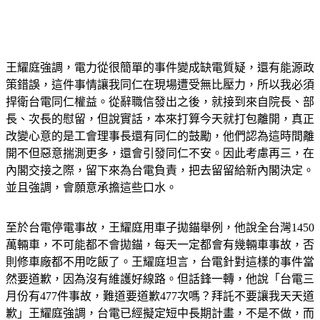
王耀庭強調，電力從很簡單的事件變成缺電質疑，還有能源政
策錯誤，這件事情讓我同仁在現場遭受無比壓力，所以我必須
捍衛台電同仁權益。從辭職信發出之後，就接到來自院長、部
長、次長的慰留，但說實話，本來打算今天就打包離開，真正
改變心意的是工會理事長還有同仁的鼓勵，他們認為這時間離
開不但惡意揣測更多，還會引發同仁不安。因此考慮再三，在
內閣交接之際，留下來為台電負責，把去留留給新內閣決定。
並且強調，會願意承擔這些口水。
至於台電停電事故，王耀庭用車子拋錨舉例，他說全台灣1450
萬輛車，不可能都不會拋錨，每天一定都會有幾輛車事故，否
則修車廠都不用吃飯了。王耀庭坦言，台電針對這樣的事件當
然要道歉，因為沒有維護好線路。但話鋒一轉，他說「台電三
月份有477件事故，難道要道歉477次嗎？拜託不要讓我天天道
歉」王耀庭強調，台電已經擬定短中長期計畫，不是不做，而