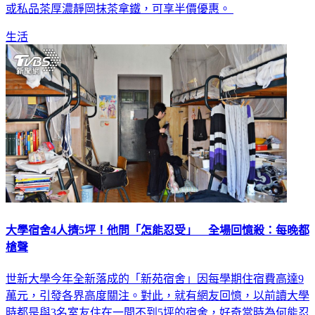
或私品茶厚濃靜岡抹茶拿鐵，可享半價優惠。
生活
大學宿舍4人擠5坪！他問「怎能忍受」 全場回憶殺：每晚都
槍聲
世新大學今年全新落成的「新苑宿舍」因每學期住宿費高達9
萬元，引發各界高度關注。對此，就有網友回憶，以前讀大學
時都是與3名室友住在一間不到5坪的宿舍，好奇當時為何能忍