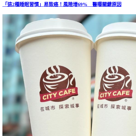
「這2種睡眠習慣」易致癌！風險增69% 醫曝關鍵原因