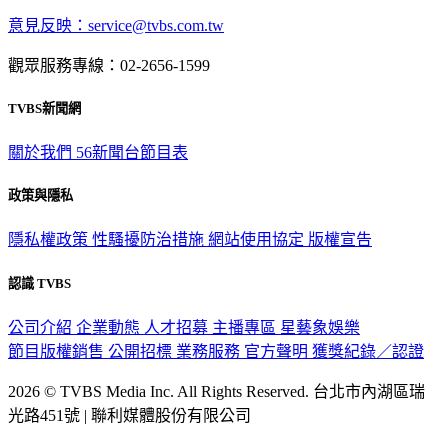
意見反映：service@tvbs.com.tw
觀眾服務專線：02-2656-1599
TVBS新聞網
關於我們
56新聞台節目表
政策與隱私
隱私權政策
性騷擾防治措施
網站使用協定
版權宣告
認識 TVBS
公司介紹
企業動態
人才招募
主播專區
星藝象娛樂
節目版權銷售
公開招標
業務服務
官方聲明
獲獎紀錄／認證
2026 © TVBS Media Inc. All Rights Reserved. 台北市內湖區瑞
光路451號 | 聯利媒體股份有限公司