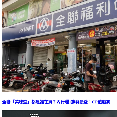
全聯「美味堂」都是誰在買？內行曝1族群最愛：CP值超高