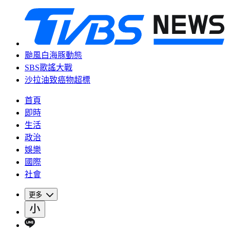
颱風白海豚動態
SBS歌謠大戰
沙拉油致癌物超標
首頁
即時
生活
政治
娛樂
國際
社會
更多