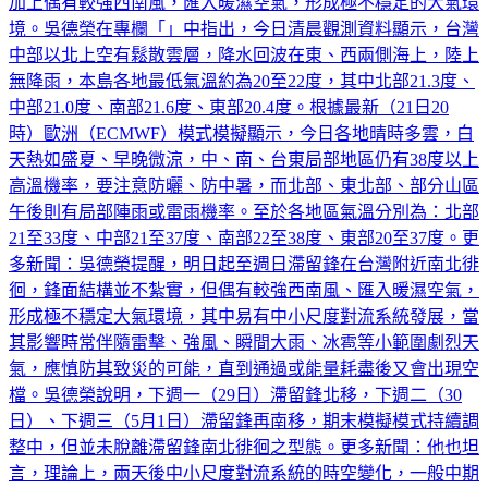
加上偶有較強西南風，匯入暖濕空氣，形成極不穩定的大氣環
境。吳德榮在專欄「」中指出，今日清晨觀測資料顯示，台灣
中部以北上空有鬆散雲層，降水回波在東、西兩側海上，陸上
無降雨，本島各地最低氣溫約為20至22度，其中北部21.3度、
中部21.0度、南部21.6度、東部20.4度。根據最新（21日20
時）歐洲（ECMWF）模式模擬顯示，今日各地晴時多雲，白
天熱如盛夏、早晚微涼，中、南、台東局部地區仍有38度以上
高溫機率，要注意防曬、防中暑，而北部、東北部、部分山區
午後則有局部陣雨或雷雨機率。至於各地區氣溫分別為：北部
21至33度、中部21至37度、南部22至38度、東部20至37度。更
多新聞：吳德榮提醒，明日起至週日滯留鋒在台灣附近南北徘
徊，鋒面結構並不紮實，但偶有較強西南風、匯入暖濕空氣，
形成極不穩定大氣環境，其中易有中小尺度對流系統發展，當
其影響時常伴隨雷擊、強風、瞬間大雨、冰雹等小範圍劇烈天
氣，應慎防其致災的可能，直到通過或能量耗盡後又會出現空
檔。吳德榮說明，下週一（29日）滯留鋒北移，下週二（30
日）、下週三（5月1日）滯留鋒再南移，期末模擬模式持續調
整中，但並未脫離滯留鋒南北徘徊之型態。更多新聞：他也坦
言，理論上，兩天後中小尺度對流系統的時空變化，一般中期