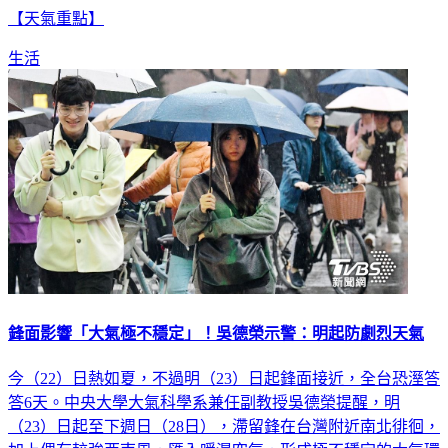
【天氣重點】
生活
鋒面影響「大氣極不穩定」！吳德榮示警：明起防劇烈天氣
今（22）日熱如夏，不過明（23）日起鋒面接近，全台恐溼答
答6天。中央大學大氣科學系兼任副教授吳德榮提醒，明
（23）日起至下週日（28日），滯留鋒在台灣附近南北徘徊，