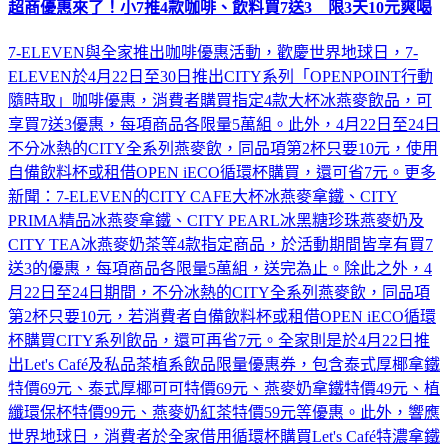
超商優惠來了！小7推4款咖啡、飲料買7送3 限3天10元爽喝
7-ELEVEN與全家推出咖啡優惠活動，歡慶世界地球日，7-
ELEVEN於4月22日至30日推出CITY系列「OPENPOINT行動
隨時取」咖啡優惠，消費者購買指定4款大杯冰燕麥飲品，可
享買7送3優惠，每項商品各限量5萬組。此外，4月22日至24日
不分冰熱的CITY全系列燕麥飲，同品項第2杯只要10元，使用
自備飲料杯或租借OPEN iECO循環杯購買，還可省7元。更多
新聞：7-ELEVEN的CITY CAFE大杯冰燕麥拿鐵、CITY
PRIMA精品冰燕麥拿鐵、CITY PEARL冰黑糖珍珠燕麥奶及
CITY TEA冰燕麥奶茶等4款指定商品，於活動期間皆享有買7
送3的優惠，每項商品各限量5萬組，送完為止。除此之外，4
月22日至24日期間，不分冰熱的CITY全系列燕麥飲，同品項
第2杯只要10元，若消費者自備飲料杯或租借OPEN iECO循環
杯購買CITY系列飲品，還可再省7元。全家則是於4月22日推
出Let's Café及私品茶植系飲品限量優惠券，包含泰式厚椰拿鐵
特價69元、泰式厚椰可可特價69元、燕麥奶拿鐵特價49元、植
纖環保杯特價99元、燕麥奶紅茶特價59元等優惠。此外，響應
世界地球日，消費者於全家借用循環杯購買Let's Café特濃拿鐵