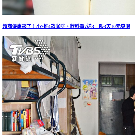
超商優惠來了！小7推4款咖啡、飲料買7送3 限3天10元爽喝