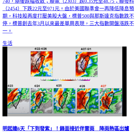
740，隨後跌幅收斂；聯電（2303）跌0.35元至48.75；聯發科
（2454）下跌22元至971元。由於美國聯準會一再降低降息預
期，科技股再度打壓美股大盤，標普500與那斯達克指數跌不
停，標普創去年3月以來最差單周表現，三大指數開盤漲跌不
一。
生活
明起連6天「下到發紫」！鋒面接近伴雷雨 降雨熱區出爐