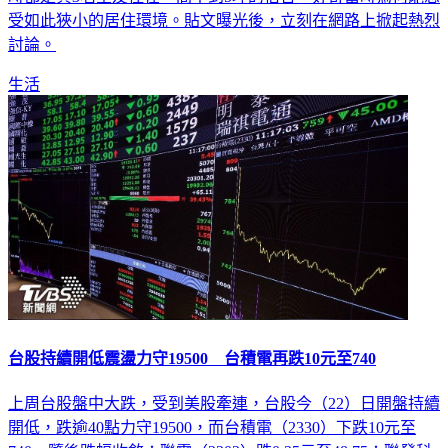
受如此狹小的居住環境。貼文曝光後，立刻在網路上掀起熱烈
討論。
生活
台股持續開低震盪力守19500 台積電再跌10元至740
上周台股盤中大跌，受到美股牽連，台股今（22）日開盤持續
開低，跌逾40點力守19500，而台積電（2330）下跌10元至