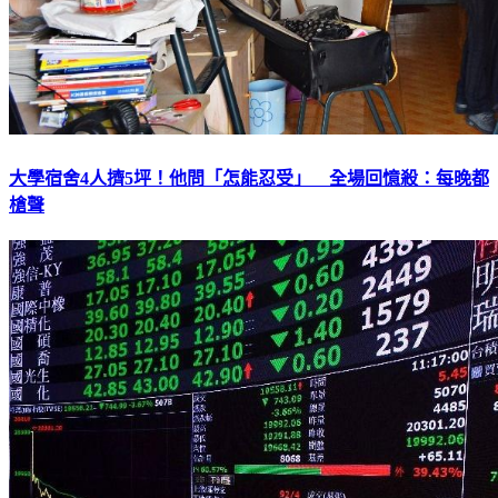
大學宿舍4人擠5坪！他問「怎能忍受」 全場回憶殺：每晚都
槍聲