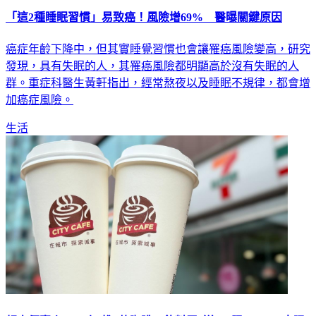
「這2種睡眠習慣」易致癌！風險增69% 醫曝關鍵原因
癌症年齡下降中，但其實睡覺習慣也會讓罹癌風險變高，研究
發現，具有失眠的人，其罹癌風險都明顯高於沒有失眠的人
群。重症科醫生黃軒指出，經常熬夜以及睡眠不規律，都會增
加癌症風險。
生活