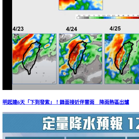
明起連6天「下到發紫」！鋒面接近伴雷雨 降雨熱區出爐