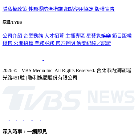
隱私權政策
性騷擾防治措施
網站使用協定
版權宣告
認識 TVBS
公司介紹
企業動態
人才招募
主播專區
星藝象娛樂
節目版權
銷售
公開招標
業務服務
官方聲明
獲獎紀錄／認證
2026 © TVBS Media Inc. All Rights Reserved. 台北市內湖區瑞
光路451號 | 聯利媒體股份有限公司
深入時事，一觸即見