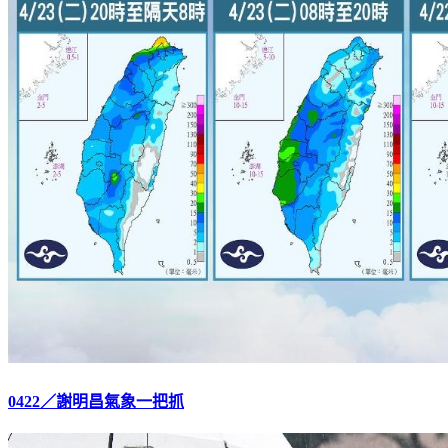
0422／謝明昌氣象一把抓