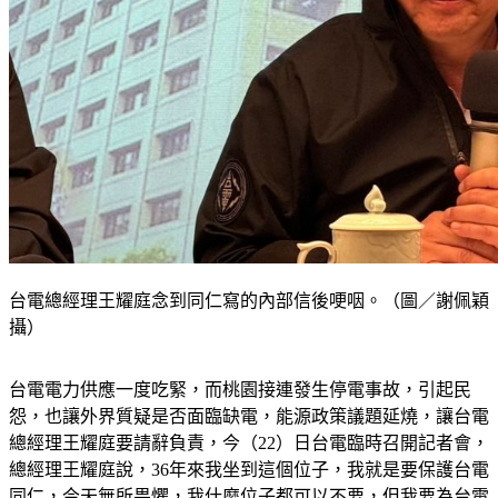
台電總經理王耀庭念到同仁寫的內部信後哽咽。（圖／謝佩穎
攝）
台電電力供應一度吃緊，而桃園接連發生停電事故，引起民
怨，也讓外界質疑是否面臨缺電，能源政策議題延燒，讓台電
總經理王耀庭要請辭負責，今（22）日台電臨時召開記者會，
總經理王耀庭說，36年來我坐到這個位子，我就是要保護台電
同仁，今天無所畏懼，我什麼位子都可以不要，但我要為台電