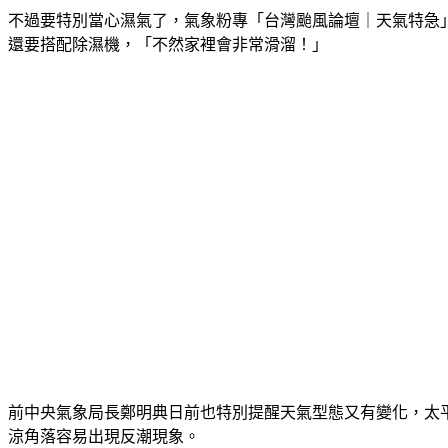
不過要特別當心濕氣了，氣象粉專「台灣颱風論壇｜天氣特急
還要搭配除濕機，「不然家裡會非常滑溜！」
前中央氣象局長鄭明典日前也特別提醒天氣型態又有變化，太
涼角落容易出現反潮現象。