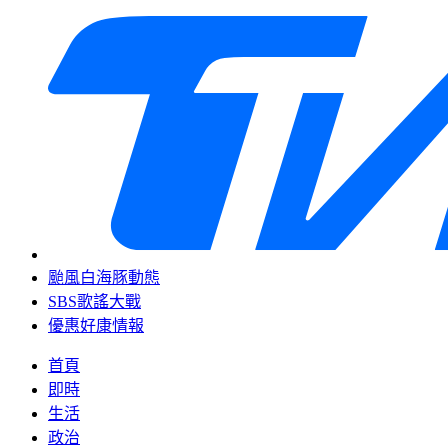
颱風白海豚動態
SBS歌謠大戰
優惠好康情報
首頁
即時
生活
政治