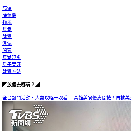
高溫
除濕機
通風
反潮
除濕
濕氣
開窗
反潮現象
房子冒汗
除濕方法
◤放假去哪玩？◢
全台熱門活動、人氣攻略一次看！
高雄美食優惠開搶！再抽萬