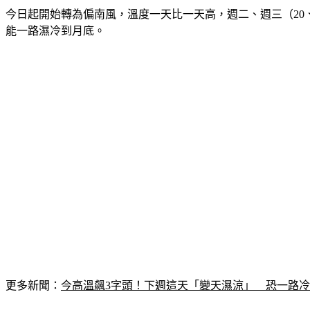
今日起開始轉為偏南風，溫度一天比一天高，週二、週三（20
能一路濕冷到月底。
更多新聞：
今高溫飆3字頭！下週這天「變天濕涼」　恐一路