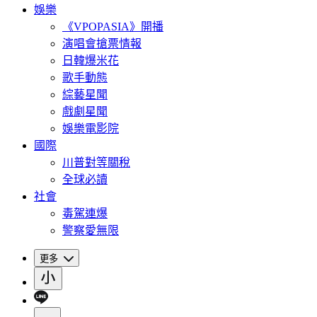
娛樂
《VPOPASIA》開播
演唱會搶票情報
日韓爆米花
歌手動態
綜藝星聞
戲劇星聞
娛樂電影院
國際
川普對等關稅
全球必讀
社會
毒駕連爆
警察愛無限
更多