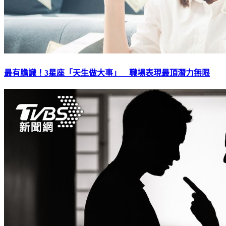
最有膽識！3星座「天生做大事」 職場表現最頂潛力無限