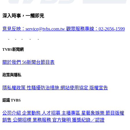
深入時事，一觸即見
意見反映：service@tvbs.com.tw
觀眾服務專線：02-2656-1599
TVBS新聞網
關於我們
56新聞台節目表
政策與隱私
隱私權政策
性騷擾防治措施
網站使用協定
版權宣告
認識 TVBS
公司介紹
企業動態
人才招募
主播專區
星藝象娛樂
節目版權
銷售
公開招標
業務服務
官方聲明
獲獎紀錄／認證