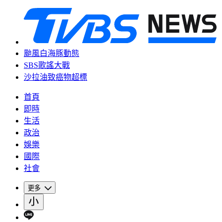
颱風白海豚動態
SBS歌謠大戰
沙拉油致癌物超標
首頁
即時
生活
政治
娛樂
國際
社會
更多