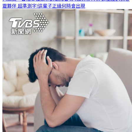
靈夥伴
超準測字!這輩子正緣何時會出現