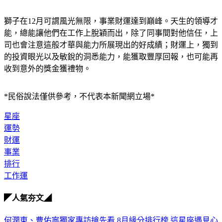
獅子在12月可謂風光無限，事業財運達到巔峰。天生的領導才
能，總能讓他們在工作上脫穎而出，除了同事間對他信任，上
司也會注意這般才華與能力所展現出的好成績；財運上，獨到
的投資眼光以及敏銳的洞悉能力，能獲取豐厚回報，也可能再
收到意外的獎金獲禮物。
*民俗說法僅供參考，不代表本新聞網立場*
星座
運勢
財運
事業
排行
工作運
◤人氣夯文◢
何潤東、曹佑寧獨家專訪搶先看
8月緣分排行榜 這星座遇見心