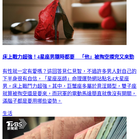
床上戰力超強！4星座男隨時都要 「他」被掏空摸完又來勁
有性就一定有愛嗎？這回答見仁見智，不過許多男人對自己的
下半身很有自信，「星座巫師」命理運勢網站點名4大星座
男，床上戰鬥力超強。其中，巨蟹座多屬於意淫類型，雙子座
就算被掏空還是要來，而冠軍的電動馬達簡直就像沒有開關，
滿腦子都是要用哪些姿勢。
生活