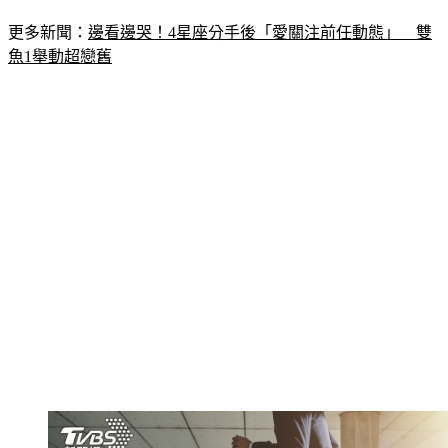
更多新聞：
邊看邊哭！4星座分手後「愛關注前任動態」　雙
魚1舉動超戀舊