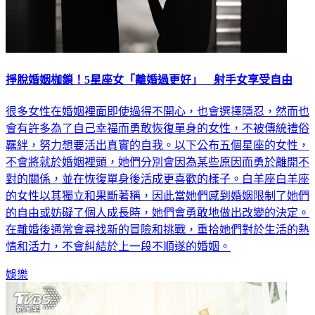
掙脫婚姻枷鎖！5星座女「離婚過更好」 射手女享受自由
很多女性在婚姻裡面即使過得不開心，也會選擇隱忍，然而也
會有許多為了自己幸福而勇敢恢復單身的女性，不被傳統禮俗
羈絆，努力想要活出真實的自我。以下公布五個星座的女性，
不會將就於婚姻裡頭，她們分別會因為某些原因而勇於離開不
對的關係，並在恢復單身後活成更喜歡的樣子。白羊座白羊座
的女性以其獨立和果斷著稱，因此當她們感到婚姻限制了她們
的自由或妨礙了個人成長時，她們會勇敢地做出改變的決定。
在離婚後通常會尋找新的冒險和挑戰，重拾她們對於生活的熱
情和活力，不會糾結於上一段不順遂的婚姻。
娛樂