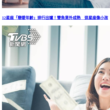
12星座「戀愛年齡」排行出爐！雙魚意外成熟 這星座像小孩