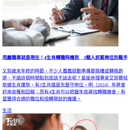
甩離職單就是現在！4生肖轉職時機到 3類人抓緊崗位別鬆手
又到歲末年終的時節，不少人蠢蠢欲動準備要跳槽或轉換跑
道，不過這個時間點到底該不該走呢？星座命理專家艾菲爾就
依據生肖運勢，有3生肖還是先堅守崗位，明（2024）年將會
迎來收穫和回報；而有4生肖可以把握年底尋找轉職機會，有
望獲得合適的職位和扭轉現狀的機運。
生活