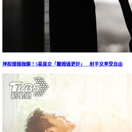
掙脫婚姻枷鎖！5星座女「離婚過更好」 射手女享受自由