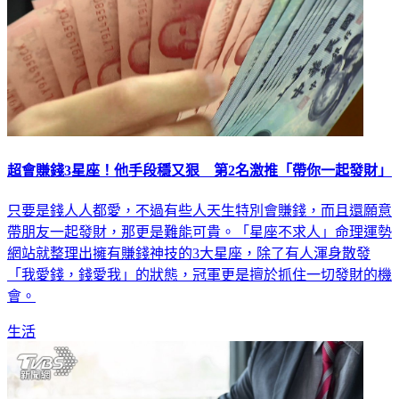
超會賺錢3星座！他手段穩又狠 第2名激推「帶你一起發財」
只要是錢人人都愛，不過有些人天生特別會賺錢，而且還願意
帶朋友一起發財，那更是難能可貴。「星座不求人」命理運勢
網站就整理出擁有賺錢神技的3大星座，除了有人渾身散發
「我愛錢，錢愛我」的狀態，冠軍更是擅於抓住一切發財的機
會。
生活