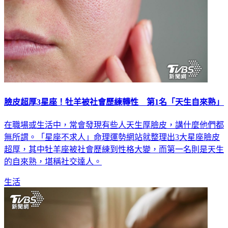
臉皮超厚3星座！牡羊被社會歷練轉性 第1名「天生自來熟」
在職場或生活中，常會發現有些人天生厚臉皮，講什麼他們都
無所謂。「星座不求人」命理運勢網站就整理出3大星座臉皮
超厚，其中牡羊座被社會歷練到性格大變，而第一名則是天生
的自來熟，堪稱社交達人。
生活