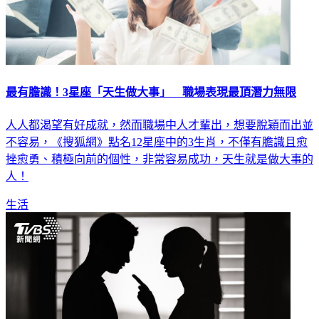
最有膽識！3星座「天生做大事」 職場表現最頂潛力無限
人人都渴望有好成就，然而職場中人才輩出，想要脫穎而出並
不容易，《搜狐網》點名12星座中的3生肖，不僅有膽識且愈
挫愈勇、積極向前的個性，非常容易成功，天生就是做大事的
人！
生活