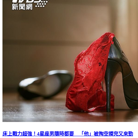
床上戰力超強！4星座男隨時都要 「他」被掏空摸完又來勁