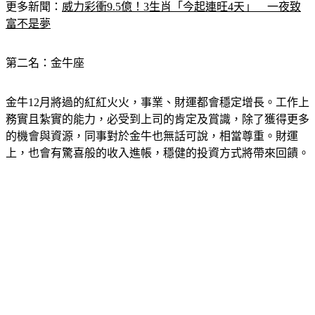
更多新聞：
威力彩衝9.5億！3生肖「今起連旺4天」　一夜致
富不是夢
第二名：金牛座
金牛12月將過的紅紅火火，事業、財運都會穩定增長。工作上
務實且紮實的能力，必受到上司的肯定及賞識，除了獲得更多
的機會與資源，同事對於金牛也無話可說，相當尊重。財運
上，也會有驚喜般的收入進帳，穩健的投資方式將帶來回饋。