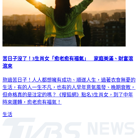
苦日子沒了！3生肖女「愈老愈有福氣」 家庭美滿、財富滾
滾來
熬過苦日子！人人都想擁有成功、順遂人生，過著衣食無憂的
生活，有的人一生不凡，也有的人早年意氣風發、晚期衰敗，
但命格真的是注定的嗎？《搜狐網》點名3生肖女，到了中年
時來運轉，愈老愈有福氣！
生活