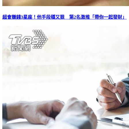
超會賺錢3星座！他手段穩又狠 第2名激推「帶你一起發財」