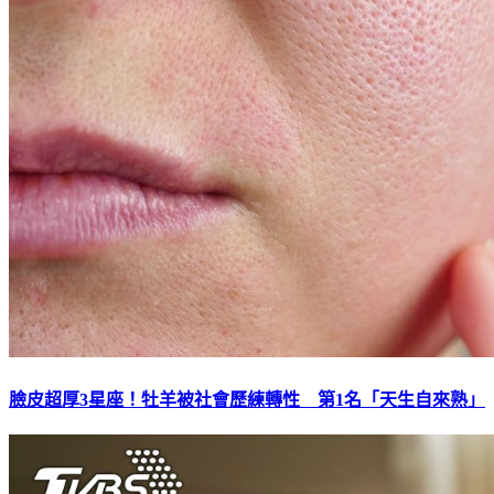
臉皮超厚3星座！牡羊被社會歷練轉性 第1名「天生自來熟」