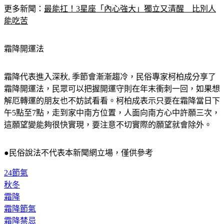
能吃苦
霜降開運法
霜降代表進入深秋, 季節會漸漸趨冷，民俗專家柯柏成分享了
霜降開運法，民眾可以把握開運守則在年末衝刺一回，如果想
解厄轉運的朋友也不妨試看看。柯柏成表示只要在霜降當日下
午5點至7點，走到家中南方位置，人面向南方心中許願三次，
這願望變能夠很快實現，要注意不切實際的願望就會除外。
●民俗說法不代表本新聞網立場，僅供參考
24節氣
秋冬
霜降
霜降節氣
霜降禁忌
霜降習俗