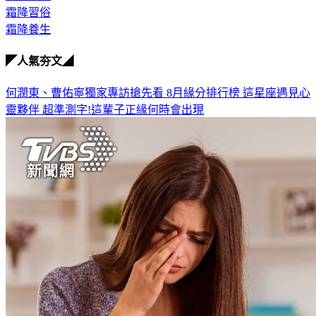
霜降養生
◤人氣夯文◢
何潤東、曹佑寧獨家專訪搶先看
8月緣分排行榜 這星座遇見心
靈夥伴
超準測字!這輩子正緣何時會出現