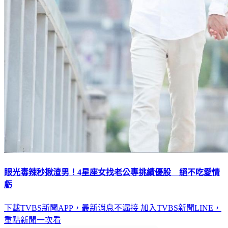
眼光毒辣秒揪渣男！4星座女找老公專挑績優股 絕不吃愛情
虧
下載TVBS新聞APP，最新消息不漏接
加入TVBS新聞LINE，
重點新聞一次看