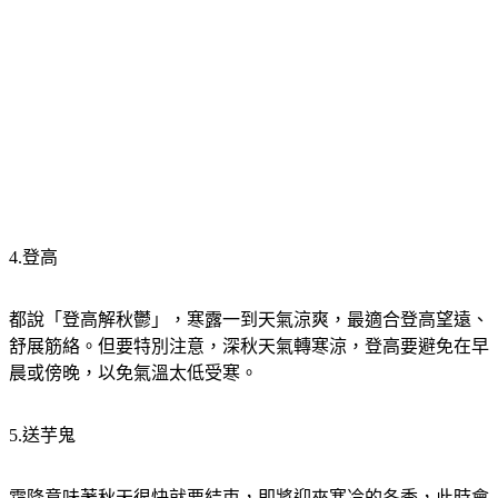
4.登高
都說「登高解秋鬱」，寒露一到天氣涼爽，最適合登高望遠、
舒展筋絡。但要特別注意，深秋天氣轉寒涼，登高要避免在早
晨或傍晚，以免氣溫太低受寒。
5.送芋鬼
霜降意味著秋天很快就要結束，即將迎來寒冷的冬季，此時會
有祛兇的習俗。在廣東高明地區，小孩以瓦片壘梵塔，在塔里