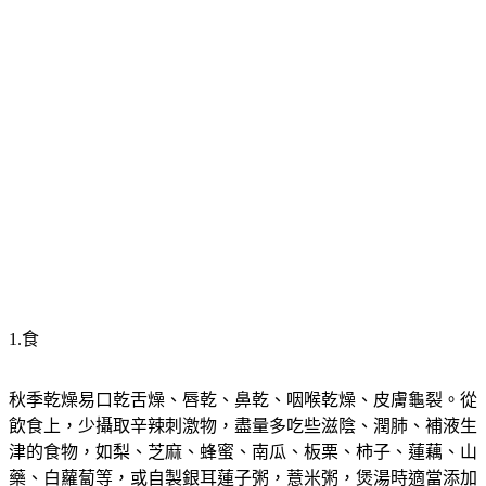
1.食
秋季乾燥易口乾舌燥、唇乾、鼻乾、咽喉乾燥、皮膚龜裂。從
飲食上，少攝取辛辣刺激物，盡量多吃些滋陰、潤肺、補液生
津的食物，如梨、芝麻、蜂蜜、南瓜、板栗、柿子、蓮藕、山
藥、白蘿蔔等，或自製銀耳蓮子粥，薏米粥，煲湯時適當添加
杏仁、川貝、白果等用以宣降肺氣，或加入沙參、石斛、麥