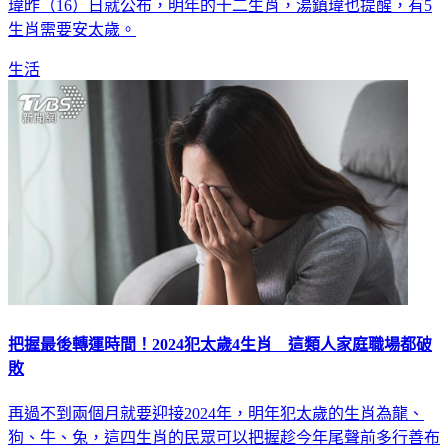
生肖需要安太歲。
生活
把握最後轉運時間！2024犯太歲4生肖 這類人家庭職場都破
敗
再過不到兩個月就要迎接2024年，明年犯太歲的生肖為龍、
狗、牛、兔，這四生肖的民眾可以把握趁今年尾聲前多行善布
施、積福田、盡孝道，靠正能量來改變命運，且行事低調以避