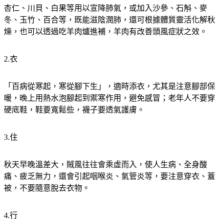
冬、玉竹、百合等，既能滋陰潤肺，還可根據體質靈活化解秋
燥，也可以透過吃羊肉爐進補，羊肉有改善頭風症狀之效。
2.衣
「百病從寒起，寒從腳下生」，適時添衣，尤其是注意腳部保
暖，晚上用熱水泡腳起到禦寒作用，避免感冒；老年人不要穿
硬底鞋，鞋要寬鬆些，襪子要透氣護膚。
3.住
秋天早晚溫差大，賊風往往會乘虛而入，使人生病、全身酸
痛、疲乏無力，還會引起咽喉炎、氣管炎等，要注意穿衣、蓋
被，不要隨意脫去衣物。
4.行