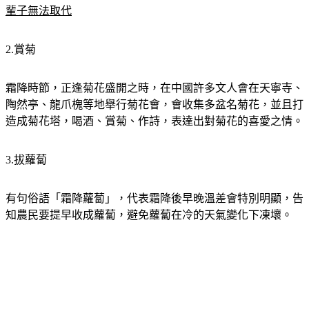
2.賞菊
霜降時節，正逢菊花盛開之時，在中國許多文人會在天寧寺、
陶然亭、龍爪槐等地舉行菊花會，會收集多盆名菊花，並且打
造成菊花塔，喝酒、賞菊、作詩，表達出對菊花的喜愛之情。
3.拔蘿蔔
有句俗語「霜降蘿蔔」，代表霜降後早晚溫差會特別明顯，告
知農民要提早收成蘿蔔，避免蘿蔔在冷的天氣變化下凍壞。