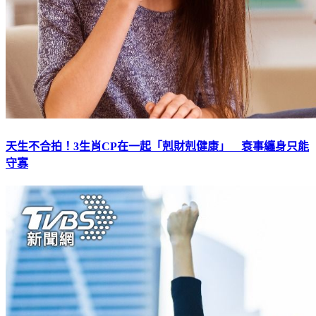
天生不合拍！3生肖CP在一起「剋財剋健康」 衰事纏身只能
守寡