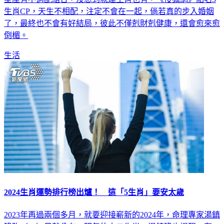
了，最終也不會有好結局，彼此不僅剋財剋健康，還會愈來愈
倒楣。
生活
2024生肖運勢排行榜出爐！ 這「5生肖」要安太歲
2023年再過兩個多月，就要迎接嶄新的2024年，命理專家湯鎮
瑋昨（16）日就公布，明年的十二生肖，湯鎮瑋也提醒，有5