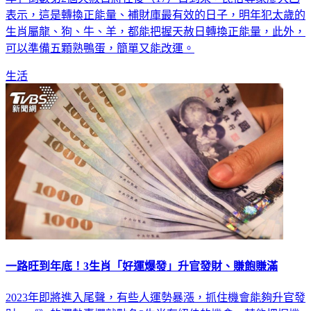
生肖屬龍、狗、牛、羊，都能把握天赦日轉換正能量，此外，
可以準備五顆熟鴨蛋，簡單又能改運。
生活
一路旺到年底！3生肖「好運爆發」升官發財、賺飽賺滿
2023年即將進入尾聲，有些人運勢暴漲，抓住機會能夠升官發
財，《》的運勢專欄就點名3生肖有絕佳的機會，若能把握機