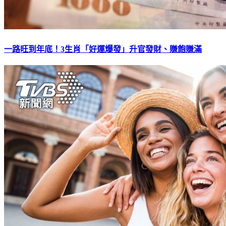
一路旺到年底！3生肖「好運爆發」升官發財、賺飽賺滿