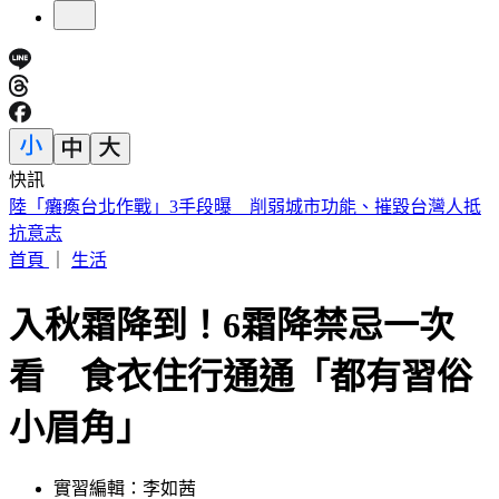
快訊
員工減肥老闆買單！美銀砸80億補貼瘦瘦針 執行長喊值得
首頁
｜
生活
入秋霜降到！6霜降禁忌一次
看 食衣住行通通「都有習俗
小眉角」
實習編輯：李如茜
發佈時間：2023.10.18 14:12