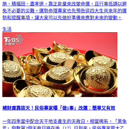
免不必要的災難。運勢命理專家也先預告這四大生肖來年的運
勢和提醒事項，讓大家可以先做好準備來應對未來的變動。
生活
補財庫靠這天！民俗專家曝「做1事」改運：簡單又有效
一年四季當中配合天干地支產生的天赦日，相當稀有，「黑兔
年」倒數第2個天赦日將在後（17）日到來，民俗專家廖大乙
表示，這是轉換正能量、補財庫最有效的日子，明年犯太歲的