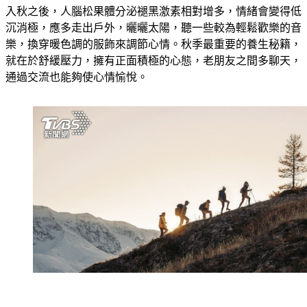
沉消極，應多走出戶外，曬曬太陽，聽一些較為輕鬆歡樂的音
樂，換穿暖色調的服飾來調節心情。秋季最重要的養生秘籍，
就在於舒緩壓力，擁有正面積極的心態，老朋友之間多聊天，
通過交流也能夠使心情愉悅。
更多新聞：
最能扛！3星座「內心強大」獨立又清醒　比別人