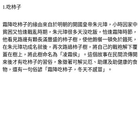
霜降吃柿子的緣由來自於明朝的開國皇帝朱元璋，小時因家中
貧困又恰逢戰亂時期，朱元璋很多天沒吃飯，恰逢霜降時節，
他看見路邊有顆長滿豐盛的柿子樹，使他飽餐一頓免於餓死，
在朱元璋功成名就後，再次路過柿子樹，將自己的戰袍解下覆
蓋在樹上，將此樹命名為「凌霜侯」。這個故事在民間流傳開
來後才有吃柿子的習俗，象徵著可解災厄、助運及助健康的食
物，還有一句俗諺「霜降吃柿子，冬天不感冒」。