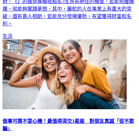
運，就能夠實踐夢想，其中，屬蛇的人在事業上有重大的突
破，還有貴人相助，若能充分發揮優勢，有望獲得財富和名
利。
生活
做事可靠不耍心機！最值得深交3星座 對朋友真誠「從不欺
騙」
出社會後總會遇到形形色色的人，有的人看似待人友善實則城