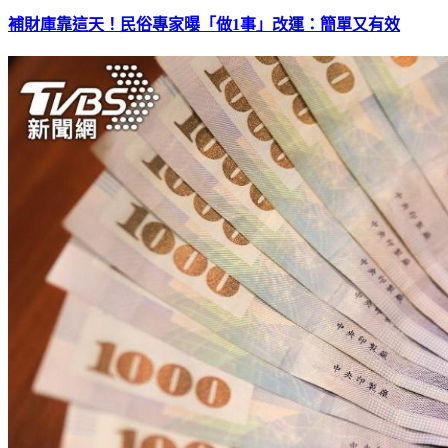
補財庫靠這天！民俗專家曝「做1事」改運：簡單又有效