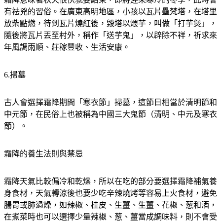
放柴點燃，待到瓦片燒紅後，毀塔以煨芋，叫做「打芋煲」，
隨後將瓦片丟至村外，稱作「送芋鬼」，以辟除不祥，祈求來
年風調雨順、莊稼豐收、生活安康。
6.掃墓
古人會選擇霜降期間「寒衣節」掃墓，這節日相當於清明節和
中元節，在民俗上也被稱為中國三大鬼節（清明、中元及寒衣
節）。
霜降的養生法則與禁忌
霜降天氣比較偏冷和乾燥，所以在吃的部分要選擇霜降補氣養
身食材，天氣轉涼後也要少吃辛辣燒烤等容易上火食材，避免
腸胃或肺過燥，如辣椒、桂皮、生薑、生薑、花椒、葱和酒，
在煮菜時也可以選擇少量辣椒、葱、薑當成調味料，則不會受
影響。