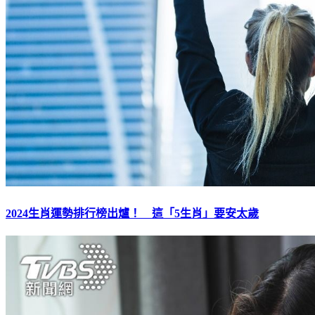
2024生肖運勢排行榜出爐！ 這「5生肖」要安太歲