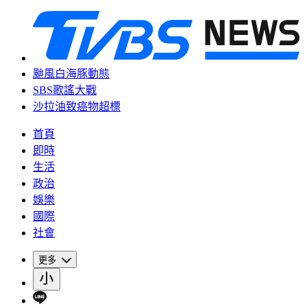
颱風白海豚動態
SBS歌謠大戰
沙拉油致癌物超標
首頁
即時
生活
政治
娛樂
國際
社會
更多