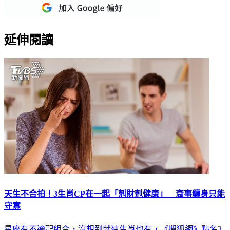
延伸閱讀
天生不合拍！3生肖CP在一起「剋財剋健康」 衰事纏身只能
守寡
星座有不適配組合，沒想到就連生肖也有，《搜狐網》點名3
生肖CP，天生不相配，注定不會在一起，倘若真的步入婚姻