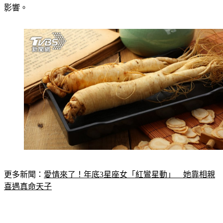
更多新聞：
愛情來了！年底3星座女「紅鸞星動」　她靠相親
喜遇真命天子