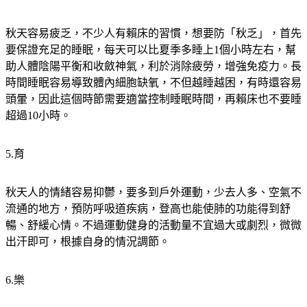
秋天容易疲乏，不少人有賴床的習慣，想要防「秋乏」，首先
要保證充足的睡眠，每天可以比夏季多睡上1個小時左右，幫
助人體陰陽平衡和收斂神氣，利於消除疲勞，增強免疫力。長
時間睡眠容易導致體內細胞缺氧，不但越睡越困，有時還容易
頭暈，因此這個時節需要適當控制睡眠時間，再賴床也不要睡
超過10小時。
5.育
秋天人的情緒容易抑鬱，要多到戶外運動，少去人多、空氣不
流通的地方，預防呼吸道疾病，登高也能使肺的功能得到舒
暢、舒緩心情。不過運動健身的活動量不宜過大或劇烈，微微
出汗即可，根據自身的情況調節。
6.樂
入秋之後，人腦松果體分泌褪黑激素相對增多，情緒會變得低