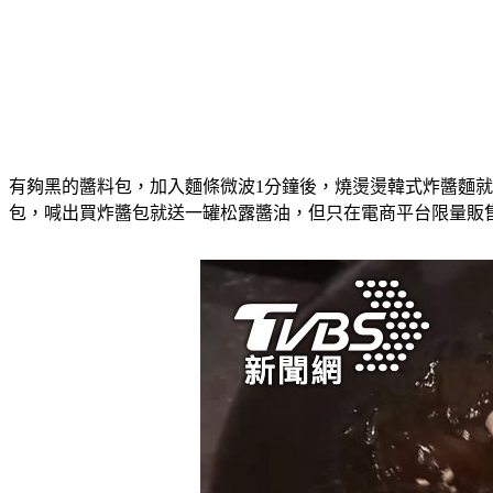
有夠黑的醬料包，加入麵條微波1分鐘後，燒燙燙韓式炸醬麵
包，喊出買炸醬包就送一罐松露醬油，但只在電商平台限量販