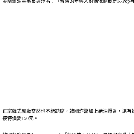
金蘭醬油董事長鍾淳名：「台灣的年輕人對偶像劇或是K-Pop有
正宗韓式餐廳當然也不能缺席，韓國炸醬加上豬油爆香，還有蠔
接特價變150元。