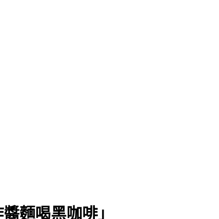
人
炸醬麵喝黑咖啡」