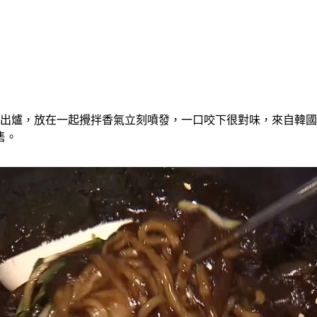
就出爐，放在一起攪拌香氣立刻噴發，一口咬下很對味，來自韓
售。