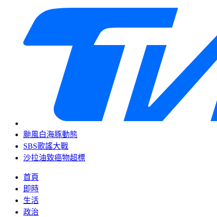
颱風白海豚動態
SBS歌謠大戰
沙拉油致癌物超標
首頁
即時
生活
政治