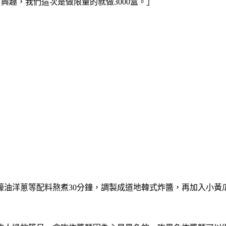
興趣，我們這次是做限量的就做3000盒。」
油洋蔥等配料熬煮30分鐘，調製成道地韓式炸醬，再加入小黃瓜