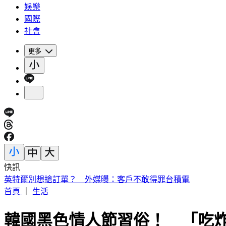
娛樂
國際
社會
更多
快訊
陳妍希母子同框！帥兒正面照罕見曝光 「濃眉大眼」顏值驚
首頁
｜
生活
韓國黑色情人節習俗！ 「吃