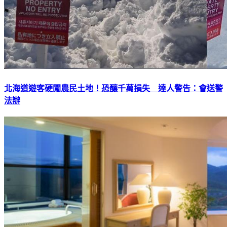
北海道遊客硬闖農民土地！恐釀千萬損失 達人警告：會送警
法辦