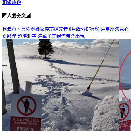
頂級旅遊
◤人氣夯文◢
何潤東、曹佑寧獨家專訪搶先看
8月緣分排行榜 這星座遇見心
靈夥伴
超準測字!這輩子正緣何時會出現