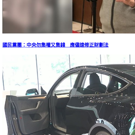
國民黨團：中央勿集權又集錢 應儘速修正財劃法