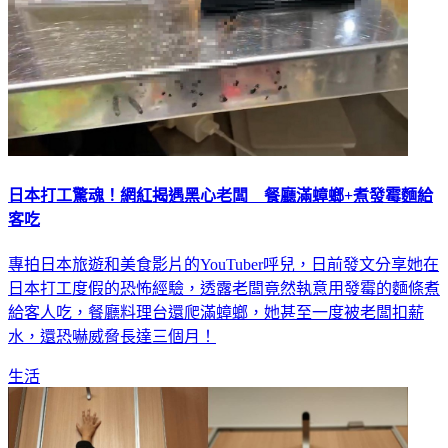
日本打工驚魂！網紅揭遇黑心老闆 餐廳滿蟑螂+煮發霉麵給
客吃
專拍日本旅遊和美食影片的YouTuber呼兒，日前發文分享她在
日本打工度假的恐怖經驗，透露老闆竟然執意用發霉的麵條煮
給客人吃，餐廳料理台還爬滿蟑螂，她甚至一度被老闆扣薪
水，還恐嚇威脅長達三個月！
生活