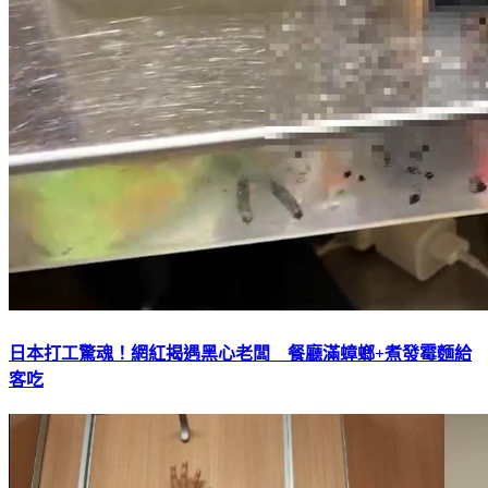
日本打工驚魂！網紅揭遇黑心老闆 餐廳滿蟑螂+煮發霉麵給
客吃