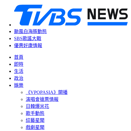
颱風白海豚動態
SBS歌謠大戰
優惠好康情報
首頁
即時
生活
政治
娛樂
《VPOPASIA》開播
演唱會搶票情報
日韓爆米花
歌手動態
綜藝星聞
戲劇星聞