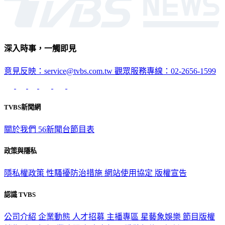
深入時事，一觸即見
意見反映：service@tvbs.com.tw
觀眾服務專線：02-2656-1599
TVBS新聞網
關於我們
56新聞台節目表
政策與隱私
隱私權政策
性騷擾防治措施
網站使用協定
版權宣告
認識 TVBS
公司介紹
企業動態
人才招募
主播專區
星藝象娛樂
節目版權