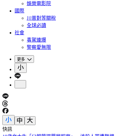
娛樂電影院
國際
川普對等關稅
全球必讀
社會
毒駕連爆
警察愛無限
更多
快訊