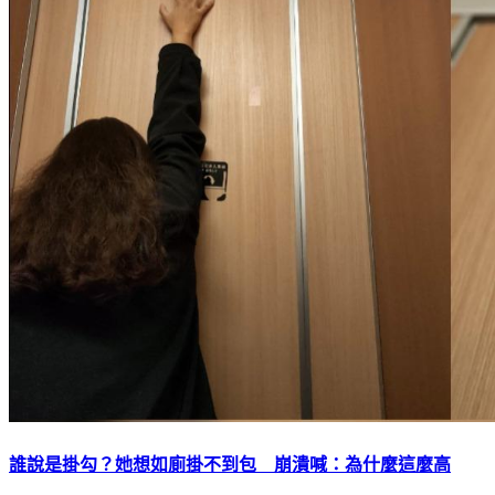
誰說是掛勾？她想如廁掛不到包 崩潰喊：為什麼這麼高