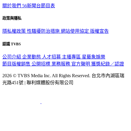
關於我們
56新聞台節目表
政策與隱私
隱私權政策
性騷擾防治措施
網站使用協定
版權宣告
認識 TVBS
公司介紹
企業動態
人才招募
主播專區
星藝象娛樂
節目版權銷售
公開招標
業務服務
官方聲明
獲獎紀錄／認證
2026 © TVBS Media Inc. All Rights Reserved. 台北市內湖區瑞
光路451號 | 聯利媒體股份有限公司