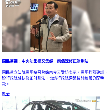
國民黨團：中央勿集權又集錢 應儘速修正財劃法
國民黨立法院黨團總召曾銘宗今天受訪表示，黨團強烈建議，
盼行政院趕快修正財劃法，也請行政院通盤檢討統籌分配稅
款。
政治