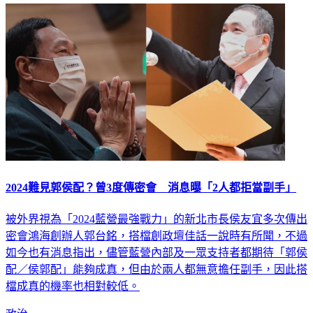
2024難見郭侯配？曾3度傳密會 消息曝「2人都拒當副手」
被外界視為「2024藍營最強戰力」的新北市長侯友宜多次傳出
密會鴻海創辦人郭台銘，搭檔創政壇佳話一說時有所聞，不過
如今也有消息指出，儘管藍營內部及一眾支持者都期待「郭侯
配／侯郭配」能夠成真，但由於兩人都無意擔任副手，因此搭
檔成真的機率也相對較低。