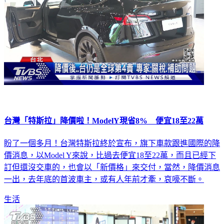
台灣「特斯拉」降價啦！ModelY現省8% 便宜18至22萬
盼了一個多月！台灣特斯拉終於宣布，旗下車款跟進國際的降
價消息，以Model Y來說，比過去便宜18至22萬，而且已經下
訂但還沒交車的，也會以「新價格」來交付，當然，降價消息
一出，去年底的首波車主，或有人年前才牽，哀嚎不斷。
生活