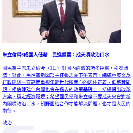
朱立倫稱6成國人低薪 民進黨轟：成天噴政治口水
國民黨主席朱立倫今（3日）對國內經濟的諸多抨擊，引發熱
議。對此，民進黨新聞部主任張志豪下午表示，總統蔡英文及
行政團隊一直高度重視年輕世代所關心的居住正義、低薪等問
題，相信陳建仁內閣也會在過去的政策基礎上，持續提出改革
方案，穩定經濟環境；希望國民黨和朱立倫不要成天只會對新
內閣噴政治口水，朝野團結合作才能解決問題，也才是人民的
期待。
政治