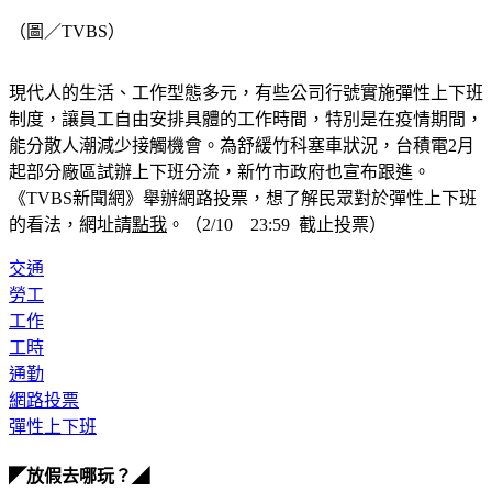
（圖／TVBS）
現代人的生活、工作型態多元，有些公司行號實施彈性上下班
制度，讓員工自由安排具體的工作時間，特別是在疫情期間，
能分散人潮減少接觸機會。為舒緩竹科塞車狀況，台積電2月
起部分廠區試辦上下班分流，新竹市政府也宣布跟進。
《TVBS新聞網》舉辦網路投票，想了解民眾對於彈性上下班
的看法，網址請
點我
。（2/10　23:59  截止投票）
交通
勞工
工作
工時
通勤
網路投票
彈性上下班
◤放假去哪玩？◢