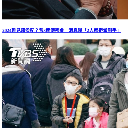
2024難見郭侯配？曾3度傳密會 消息曝「2人都拒當副手」