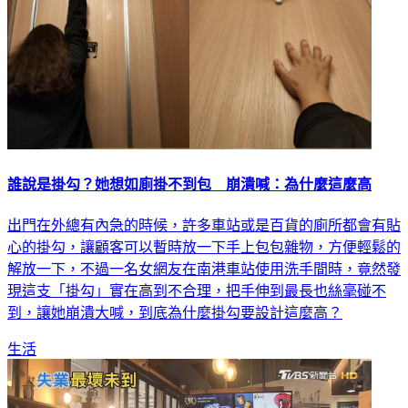
誰說是掛勾？她想如廁掛不到包 崩潰喊：為什麼這麼高
出門在外總有內急的時候，許多車站或是百貨的廁所都會有貼
心的掛勾，讓顧客可以暫時放一下手上包包雜物，方便輕鬆的
解放一下，不過一名女網友在南港車站使用洗手間時，竟然發
現這支「掛勾」實在高到不合理，把手伸到最長也絲毫碰不
到，讓她崩潰大喊，到底為什麼掛勾要設計這麼高？
生活