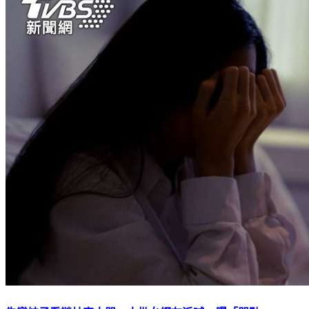
失戀妹子看謎片突大哭 大批女網友淚喊+1曝「哭點」