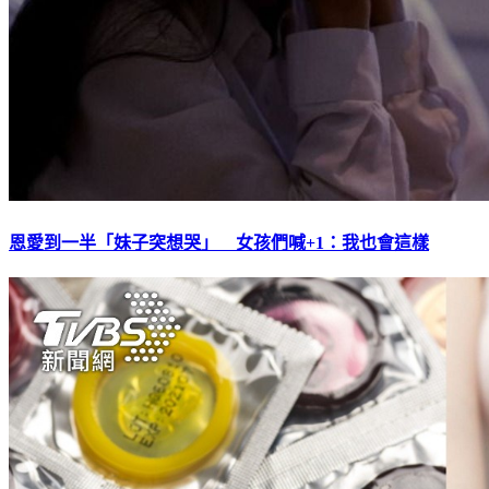
恩愛到一半「妹子突想哭」 女孩們喊+1：我也會這樣