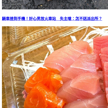
騎車撿到手機！好心男放火車站 失主嗆：怎不送派出所？