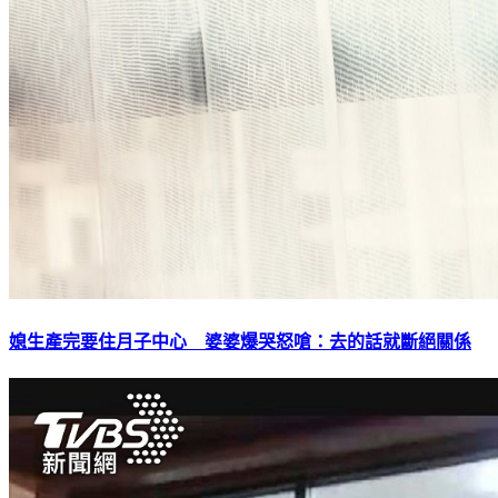
媳生產完要住月子中心 婆婆爆哭怒嗆：去的話就斷絕關係