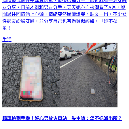
友分享，日前才剛和男友分手，某天她心血來潮看了A片，期
間過往回憶湧上心頭，情緒突然崩潰爆哭。貼文一出，不少女
性網友紛紛安慰，並分享自己也有過類似經驗，「妳不孤
單！」
生活
騎車撿到手機！好心男放火車站 失主嗆：怎不送派出所？
一般若是撿到遺失物，你（妳）通常會怎麼處理呢？最近一名