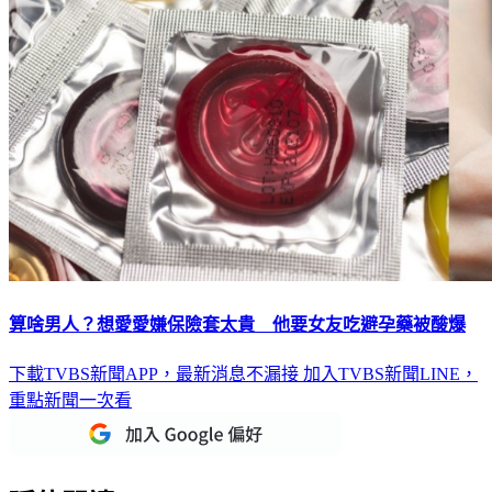
算啥男人？想愛愛嫌保險套太貴 他要女友吃避孕藥被酸爆
下載TVBS新聞APP，最新消息不漏接
加入TVBS新聞LINE，
重點新聞一次看
延伸閱讀