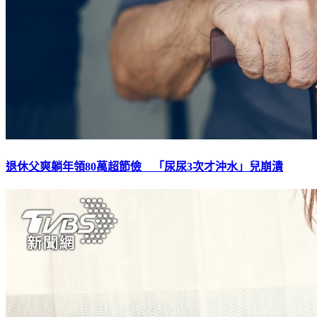
退休父爽躺年領80萬超節儉 「尿尿3次才沖水」兒崩潰