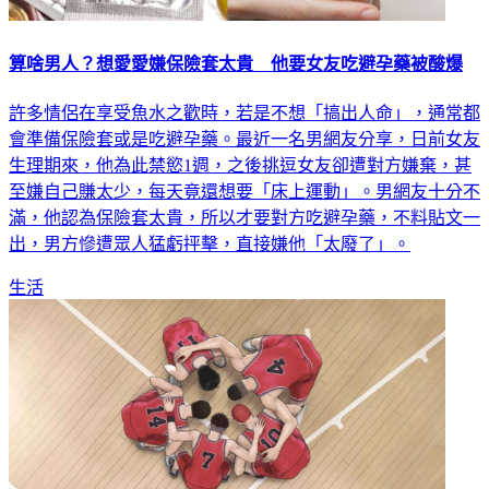
算啥男人？想愛愛嫌保險套太貴 他要女友吃避孕藥被酸爆
許多情侶在享受魚水之歡時，若是不想「搞出人命」，通常都
會準備保險套或是吃避孕藥。最近一名男網友分享，日前女友
生理期來，他為此禁慾1週，之後挑逗女友卻遭對方嫌棄，甚
至嫌自己賺太少，每天竟還想要「床上運動」。男網友十分不
滿，他認為保險套太貴，所以才要對方吃避孕藥，不料貼文一
出，男方慘遭眾人猛虧抨擊，直接嫌他「太廢了」。
生活