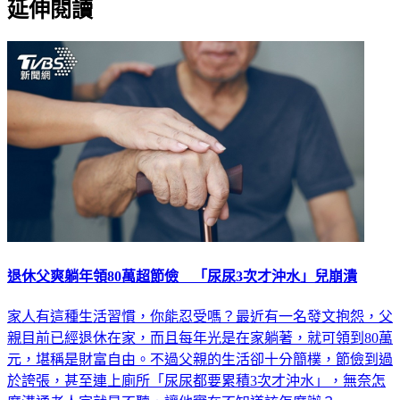
退休父爽躺年領80萬超節儉 「尿尿3次才沖水」兒崩潰
家人有這種生活習慣，你能忍受嗎？最近有一名發文抱怨，父
親目前已經退休在家，而且每年光是在家躺著，就可領到80萬
元，堪稱是財富自由。不過父親的生活卻十分簡樸，節儉到過
於誇張，甚至連上廁所「尿尿都要累積3次才沖水」，無奈怎
麼溝通老人家就是不聽，讓他實在不知道該怎麼辦？