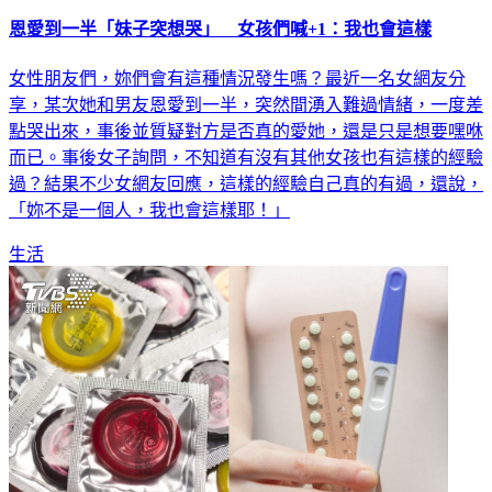
恩愛到一半「妹子突想哭」 女孩們喊+1：我也會這樣
女性朋友們，妳們會有這種情況發生嗎？最近一名女網友分
享，某次她和男友恩愛到一半，突然間湧入難過情緒，一度差
點哭出來，事後並質疑對方是否真的愛她，還是只是想要嘿咻
而已。事後女子詢問，不知道有沒有其他女孩也有這樣的經驗
過？結果不少女網友回應，這樣的經驗自己真的有過，還說，
「妳不是一個人，我也會這樣耶！」
生活