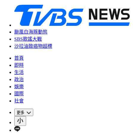
颱風白海豚動態
SBS歌謠大戰
沙拉油致癌物超標
首頁
即時
生活
政治
娛樂
國際
社會
更多