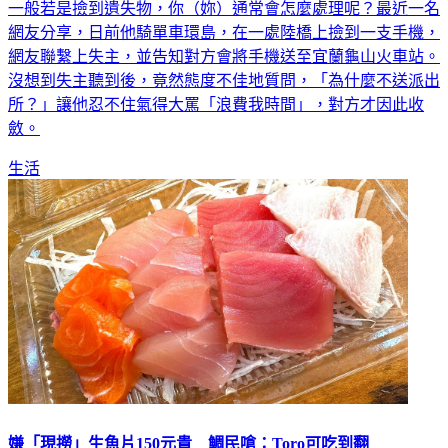
網友分享，日前他騎單車環島，在一處陸橋上撿到一支手機，
網友聯繫上失主，並告知對方會將手機送至宜蘭龜山火車站。
沒想到失主聽到後，竟然態度不佳地質問，「為什麼不送派出
所？」讓他忍不住氣得大罵「浪費我時間」，對方才因此收
斂。
生活
嫌「現撈」生魚片150元貴 鯛民嗆：Toro可吃到翻