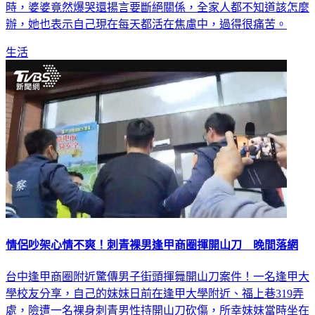
辦，她也表示自己現在每天都活在焦慮中，過得很痛苦。
生活
情侶吵架心情不爽！刺青裸男逢甲商圈揮開山刀 晚間落網
台中逢甲商圈附近驚傳男子街頭揮舞開山刀案件！一名逢甲大
學校友分享，自己的妹妹日前在逢甲大學附近、福上巷319弄
處，險遭一名裸身刺青男性持開山刀砍傷，所幸妹妹當時坐在
友人機車後座，友人油門一催駛離現場而幸運脫身。該網友事