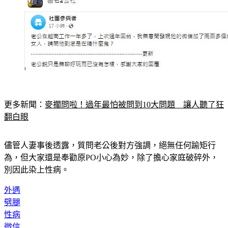
更多新聞：
麥擱問啦！過年最怕被問到10大問題　讓人聽了狂
翻白眼
儘管人妻事後透露，質問老公後對方強調，絕無任何踰矩行
為，但大家還是奉勸原PO小心為妙，除了擔心家庭破碎外，
別因此染上性病。
外遇
劈腿
性病
微信
越南妹