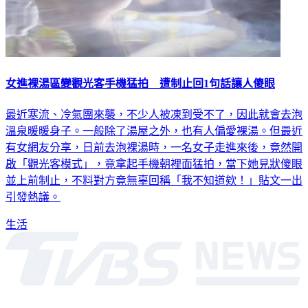
女進裸湯區變觀光客手機猛拍 遭制止回1句話讓人傻眼
最近寒流、冷氣團來襲，不少人被凍到受不了，因此就會去泡
溫泉暖暖身子。一般除了湯屋之外，也有人偏愛裸湯。但最近
有女網友分享，日前去泡裸湯時，一名女子走進來後，竟然開
啟「觀光客模式」，竟拿起手機朝裡面猛拍，當下她見狀傻眼
並上前制止，不料對方竟無辜回稱「我不知道欸！」貼文一出
引發熱議。
生活
深入時事，一觸即見