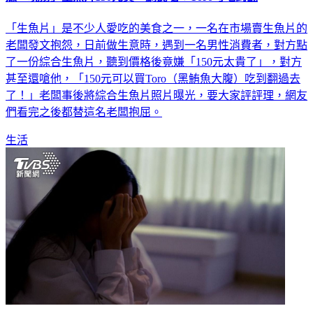
「生魚片」是不少人愛吃的美食之一，一名在市場賣生魚片的
老闆發文抱怨，日前做生意時，遇到一名男性消費者，對方點
了一份綜合生魚片，聽到價格後竟嫌「150元太貴了」，對方
甚至還嗆他，「150元可以買Toro（黑鮪魚大腹）吃到翻過去
了！」老闆事後將綜合生魚片照片曝光，要大家評評理，網友
們看完之後都替這名老闆抱屈。
生活