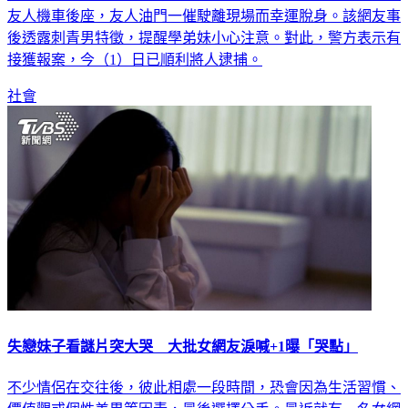
後透露刺青男特徵，提醒學弟妹小心注意。對此，警方表示有
接獲報案，今（1）日已順利將人逮捕。
社會
失戀妹子看謎片突大哭 大批女網友淚喊+1曝「哭點」
不少情侶在交往後，彼此相處一段時間，恐會因為生活習慣、
價值觀或個性差異等因素，最後選擇分手。最近就有一名女網