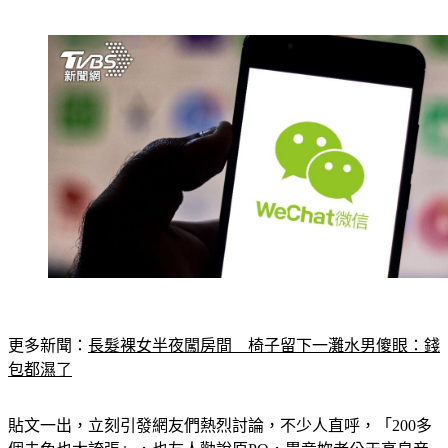
更多新聞：
長髮裸女半夜闖房間　椅子留下一灘水男傻眼：錢
包都濕了
貼文一出，立刻引發網友們熱烈討論，不少人直呼，「200多
個未免也太誇張」，也友人勸說原PO，畢竟妳老公天高皇帝