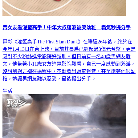
帶女友看灌籃高手！中年大叔落淚被笑幼稚 霸氣秒提分手
電影《灌籃高手The First Slam Dunk》在暌違26年後，終於在
今年1月13日在台上映，目前其票房已經超過3億元台幣，更是
吸引不少粉絲進電影院好幾刷。但日前有一名40歲男網友發
文，他帶著小11歲女友進電影院觀看，自己一度感動到落淚，
沒想到對方卻在過程中，不斷發出嫌棄聲音，甚至還笑他很幼
稚，這讓男網友難以忍受，最後提出分手。
生活