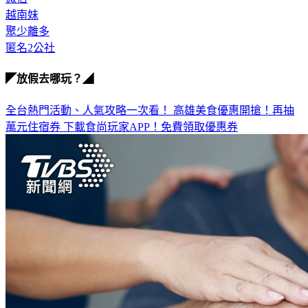
聚少離多
匿名2公社
◤放假去哪玩？◢
全台熱門活動、人氣攻略一次看！
高雄美食優惠開搶！再抽
萬元住宿券
下載食尚玩家APP！免費領取優惠券