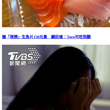
嫌「現撈」生魚片150元貴 鯛民嗆：Toro可吃到翻