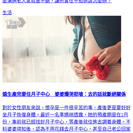
生活
媳生產完要住月子中心 婆婆爆哭怒嗆：去的話就斷絕關係
對於女性朋友來說，懷孕是一件很辛苦的事，產後更是要好好
坐月子恢復身體。最近一名準媽咪透露，她的預產期是在2月
份，事前就已經找好月子中心，等產後就住進去調養身體。不
料婆婆得知後，認為不用花錢去月子中心，甚至自己老公回家
時，婆婆竟然爆哭還揚言要斷絕關係，全家人都不知道該怎麼