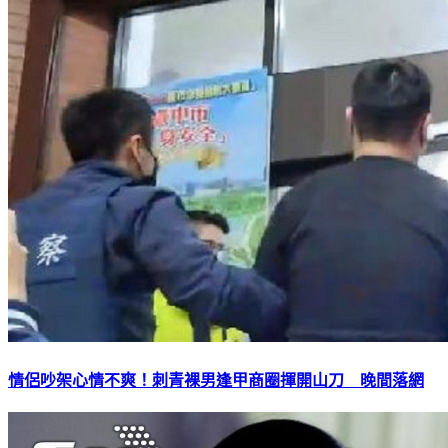
情侶吵架心情不爽！刺青裸男逢甲商圈揮開山刀 晚間落網