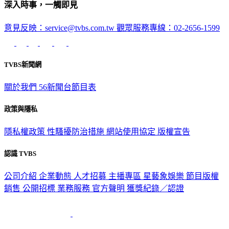
意見反映：service@tvbs.com.tw
觀眾服務專線：02-2656-1599
TVBS新聞網
關於我們
56新聞台節目表
政策與隱私
隱私權政策
性騷擾防治措施
網站使用協定
版權宣告
認識 TVBS
公司介紹
企業動態
人才招募
主播專區
星藝象娛樂
節目版權
銷售
公開招標
業務服務
官方聲明
獲獎紀錄／認證
2026 © TVBS Media Inc. All Rights Reserved. 台北市內湖區瑞