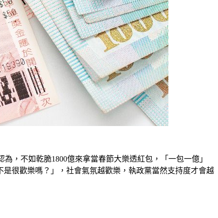
認為，不如乾脆1800億來拿當春節大樂透紅包，「一包一億」
身「不是很歡樂嗎？」，社會氣氛越歡樂，執政黨當然支持度才會越