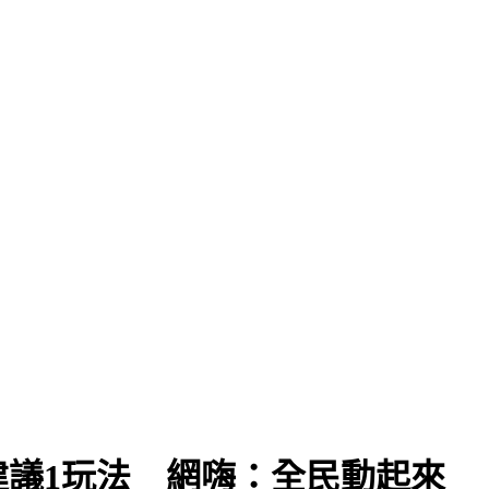
議1玩法 網嗨：全民動起來