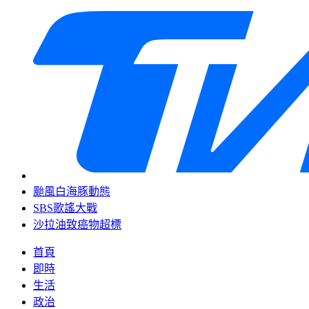
颱風白海豚動態
SBS歌謠大戰
沙拉油致癌物超標
首頁
即時
生活
政治