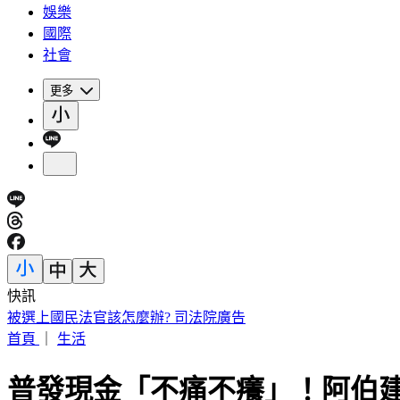
娛樂
國際
社會
更多
快訊
被選上國民法官該怎麼辦? 司法院廣告
首頁
｜
生活
普發現金「不痛不癢」！阿伯建