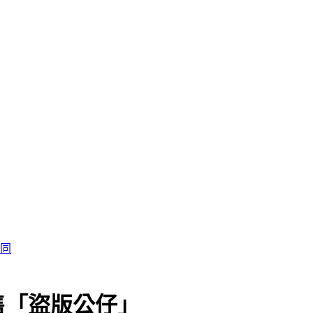
售「盜版公仔」