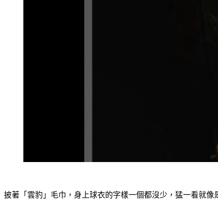
披著「雲豹」毛巾，身上球衣的字樣一個都沒少，猛一看就像