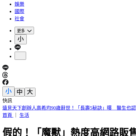
娛樂
國際
社會
更多
快訊
美股開盤／聯準會升息疑慮意外減緩！標普、那指「雙開高」
首頁
｜
生活
假的！「魔獸」熱度高網路販