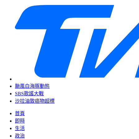
颱風白海豚動態
SBS歌謠大戰
沙拉油致癌物超標
首頁
即時
生活
政治