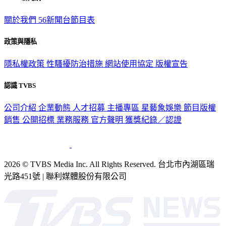
關於我們
56新聞台節目表
政策與隱私
隱私權政策
性騷擾防治措施
網站使用協定
版權宣告
認識 TVBS
公司介紹
企業動態
人才招募
主播專區
星藝象娛樂
節目版權
銷售
公開招標
業務服務
官方聲明
獲獎紀錄／認證
2026 © TVBS Media Inc. All Rights Reserved. 台北市內湖區瑞
光路451號 | 聯利媒體股份有限公司