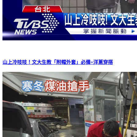
山上冷吱吱！文大生教「附帽外套」必備+洋蔥穿搭