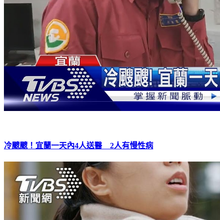
冷颼颼！宜蘭一天內4人送醫 2人有慢性病