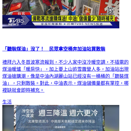
「聽裝煤油」沒了！ 民眾拿空桶奔加油站買散裝
禮拜六入冬首波寒流報到，不少人家中沒冷暖空調，不插電的
煤油暖爐「暖房快」，加上要上山追雪露營人多，加油站出現
煤油搶購潮，像是中油內湖麗山站已經沒有一桶桶的「聽裝煤
油」，只剩散裝。對此，中油表示，煤油儲備量都有掌控，哪
裡缺就會即時補充。
生活