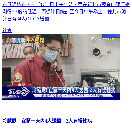
布低溫特布，今（17）日上午11時，更在新北市觀音山硬漢嶺
測得7.7度的低溫，而從昨日統計至今日中午為止，雙北市總
計已有34人OHCA送醫。
社會
冷颼颼！宜蘭一天內4人送醫 2人有慢性病