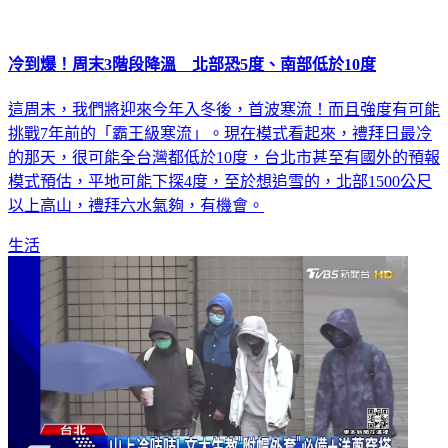
冷到爆！周末3階段降溫 北部恐5度、南部低於10度
這周末，我們將迎來今年入冬後，首波寒流！而且強度有可能
挑戰7年前的「霸王級寒流」。現在模式看起來，禮拜日最冷
的那天，很可能全台灣都低於10度，台北市甚至有國外的預報
模式預估，平地可能下探4度，至於想追雪的，北部1500公尺
以上高山，禮拜六水氣夠，有機會。
生活