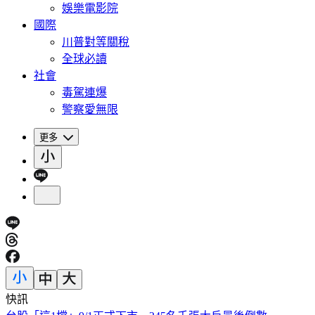
娛樂電影院
國際
川普對等關稅
全球必讀
社會
毒駕連爆
警察愛無限
更多
快訊