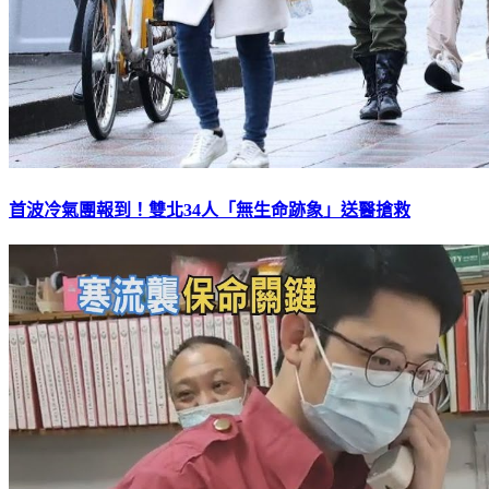
首波冷氣團報到！雙北34人「無生命跡象」送醫搶救