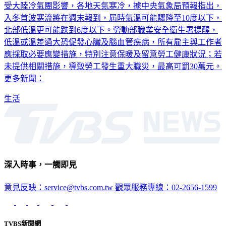
受大陸冷氣團影響，各地天氣寒冷，據中央氣象局預報指出，
入冬首波寒流將在週末報到，屆時氣溫可能驟降至10度以下，
北部低溫更可能跌到6度以下。勞動部職業安全衛生署提醒，
低溫或溫差過大恐促發心臟及腦血管疾病，所有雇主與工作者
應採取必要應變措施，特別注意保暖及留意勞工健康狀況；若
未提供相關措施，導致勞工發生重大職災，最高可罰30萬元。
更多新聞：
生活
深入時事，一觸即見
意見反映：service@tvbs.com.tw
觀眾服務專線：02-2656-1599
TVBS新聞網