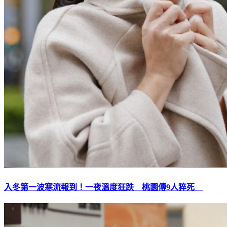
入冬第一波寒流報到！一夜溫度狂跌 桃園傳9人猝死