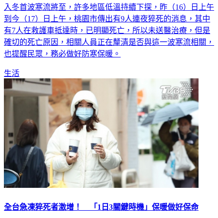
入冬首波寒流將至，許多地區低溫持續下探，昨（16）日上午
到今（17）日上午，桃園市傳出有9人連夜猝死的消息，其中
有7人在救護車抵達時，已明顯死亡，所以未送醫治療，但是
確切的死亡原因，相關人員正在釐清是否與這一波寒流相關，
也提醒民眾，務必做好防寒保暖。
生活
全台急凍猝死者激增！ 「1日3關鍵時機」保暖做好保命