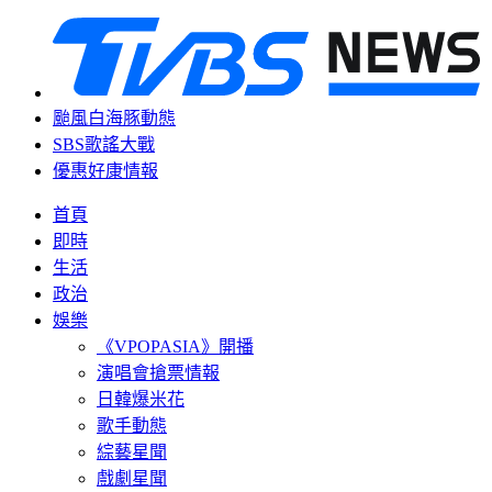
颱風白海豚動態
SBS歌謠大戰
優惠好康情報
首頁
即時
生活
政治
娛樂
《VPOPASIA》開播
演唱會搶票情報
日韓爆米花
歌手動態
綜藝星聞
戲劇星聞