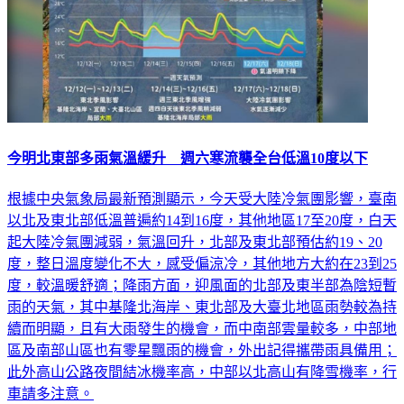
今明北東部多雨氣溫緩升 週六寒流襲全台低溫10度以下
根據中央氣象局最新預測顯示，今天受大陸冷氣團影響，臺南
以北及東北部低溫普遍約14到16度，其他地區17至20度，白天
起大陸冷氣團減弱，氣溫回升，北部及東北部預估約19、20
度，整日溫度變化不大，感受偏涼冷，其他地方大約在23到25
度，較溫暖舒適；降雨方面，迎風面的北部及東半部為陰短暫
雨的天氣，其中基隆北海岸、東北部及大臺北地區雨勢較為持
續而明顯，且有大雨發生的機會，而中南部雲量較多，中部地
區及南部山區也有零星飄雨的機會，外出記得攜帶雨具備用；
此外高山公路夜間結冰機率高，中部以北高山有降雪機率，行
車請多注意。