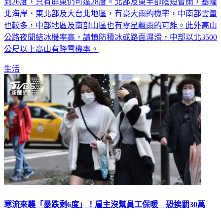
到26度，只有屏東仍可達28度。北部及東半部陰短暫雨，基隆
北海岸、東北部及大台北地區，有豪大雨的機率，中南部雲量
也較多，中部地區及南部山區也有零星飄雨的可能。此外高山
公路夜間結冰機率高，請慎防積冰或路面濕滑，中部以北3500
公尺以上高山有降雪機率。
生活
寒流來襲「暴跌剩6度」！雇主沒幫員工保暖 恐挨罰30萬