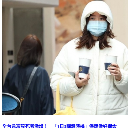
全台急凍猝死者激增！ 「1日3關鍵時機」保暖做好保命