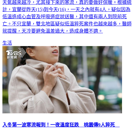
天氣越來越冷，尤其接下來的寒流，真的要做好保暖。根據統
計，宜蘭從昨天(15)到今天(16)，一天之內就有4人，疑似因為
低溫造成心血管及呼吸道症狀送醫，其中還有兩人到院前死
亡。不只宜蘭，雙北地區疑似低溫猝死案件也越來越多，醫師
就提醒，天冷要避免溫差過大，造成身體不適。
生活
入冬第一波寒流報到！一夜溫度狂跌 桃園傳9人猝死