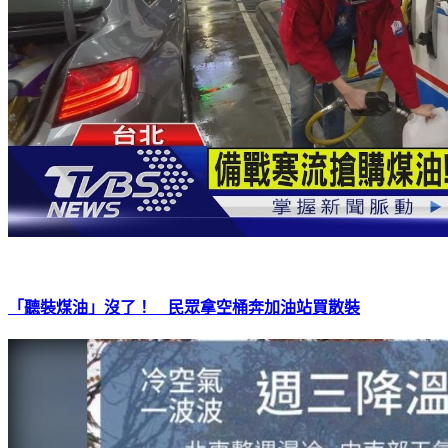
「聽裝煤油」沒了！ 民眾拿空桶奔加油站買散裝