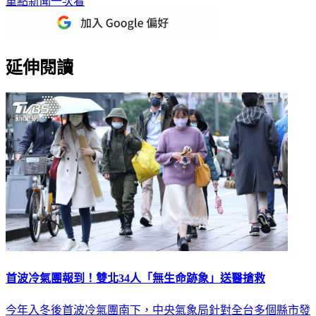
重點新聞一次看
延伸閱讀
首波冷氣團報到！雙北34人「無生命跡象」送醫搶救
今年入冬後首波冷氣團南下，中央氣象局針對全台多個縣市發