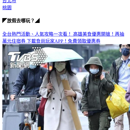
台北市
桃園
◤放假去哪玩？◢
全台熱門活動、人氣攻略一次看！
高雄美食優惠開搶！再抽
萬元住宿券
下載食尚玩家APP！免費領取優惠券