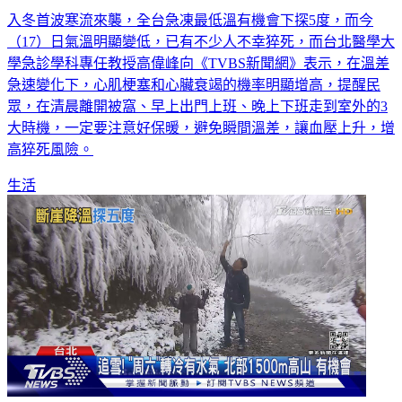
入冬首波寒流來襲，全台急凍最低溫有機會下探5度，而今
（17）日氣溫明顯變低，已有不少人不幸猝死，而台北醫學大
學急診學科專任教授高偉峰向《TVBS新聞網》表示，在溫差
急速變化下，心肌梗塞和心臟衰竭的機率明顯增高，提醒民
眾，在清晨離開被窩、早上出門上班、晚上下班走到室外的3
大時機，一定要注意好保暖，避免瞬間溫差，讓血壓上升，增
高猝死風險。
生活