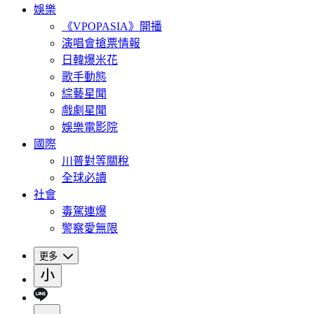
娛樂
《VPOPASIA》開播
演唱會搶票情報
日韓爆米花
歌手動態
綜藝星聞
戲劇星聞
娛樂電影院
國際
川普對等關稅
全球必讀
社會
毒駕連爆
警察愛無限
更多