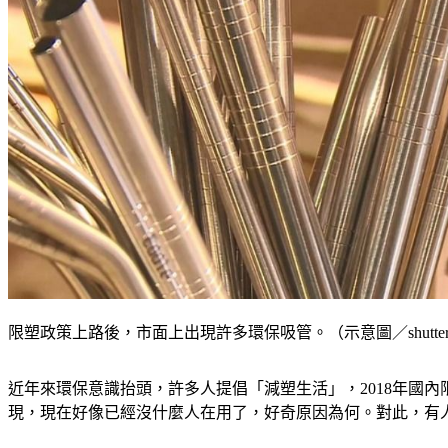
限塑政策上路後，市面上出現許多環保吸管。（示意圖／shutters
近年來環保意識抬頭，許多人提倡「減塑生活」，2018年國
現，現在好像已經沒什麼人在用了，好奇原因為何。對此，有