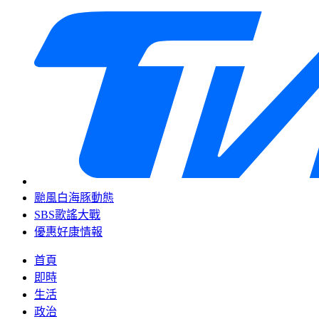
颱風白海豚動態
SBS歌謠大戰
優惠好康情報
首頁
即時
生活
政治