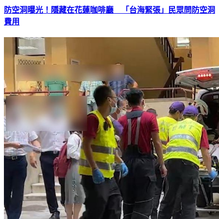
防空洞曝光！隱藏在花蓮咖啡廳 「台海緊張」民眾問防空洞
費用