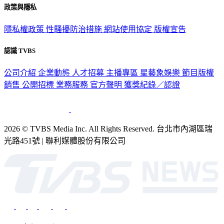
政策與隱私
隱私權政策
性騷擾防治措施
網站使用協定
版權宣告
認識 TVBS
公司介紹
企業動態
人才招募
主播專區
星藝象娛樂
節目版權
銷售
公開招標
業務服務
官方聲明
獲獎紀錄／認證
2026 © TVBS Media Inc. All Rights Reserved. 台北市內湖區瑞
光路451號 | 聯利媒體股份有限公司