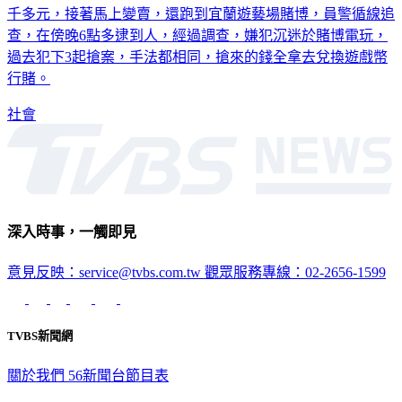
千多元，接著馬上變賣，還跑到宜蘭遊藝場賭博，員警循線追
查，在傍晚6點多逮到人，經過調查，嫌犯沉迷於賭博電玩，
過去犯下3起搶案，手法都相同，搶來的錢全拿去兌換遊戲幣
行賭。
社會
深入時事，一觸即見
意見反映：service@tvbs.com.tw
觀眾服務專線：02-2656-1599
TVBS新聞網
關於我們
56新聞台節目表