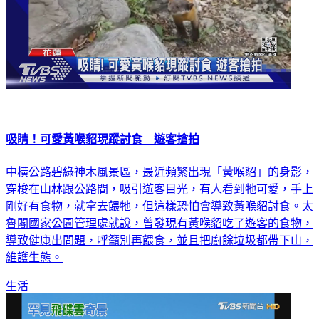
吸睛！可愛黃喉貂現蹤討食 遊客搶拍
中橫公路碧綠神木風景區，最近頻繁出現「黃喉貂」的身影，
穿梭在山林跟公路間，吸引遊客目光，有人看到牠可愛，手上
剛好有食物，就拿去餵牠，但這樣恐怕會導致黃喉貂討食。太
魯閣國家公園管理處就說，曾發現有黃喉貂吃了遊客的食物，
導致健康出問題，呼籲別再餵食，並且把廚餘垃圾都帶下山，
維護生態。
生活