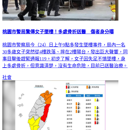
桃園市警局驚傳女子墜樓！多處骨折送醫 傷者身分曝
桃園市警察局今（24）日上午9點多發生墜樓事件，局內一名
30多歲女子突然從4樓跌落、摔在2樓陽台，發出巨大聲響，同
事目擊後趕緊通報119。初步了解，女子因失足不慎墜樓，身
上多處骨折，但意識清楚，沒有生命危險，目前已送醫治療。
社會