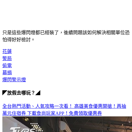
只是這些爆閃燈都已經裝了，後續問題該如何解決相關單位恐
怕得好好檢討。
花蓮
警局
偷電
募捐
爆閃警示燈
◤放假去哪玩？◢
全台熱門活動、人氣攻略一次看！
高雄美食優惠開搶！再抽
萬元住宿券
下載食尚玩家APP！免費領取優惠券