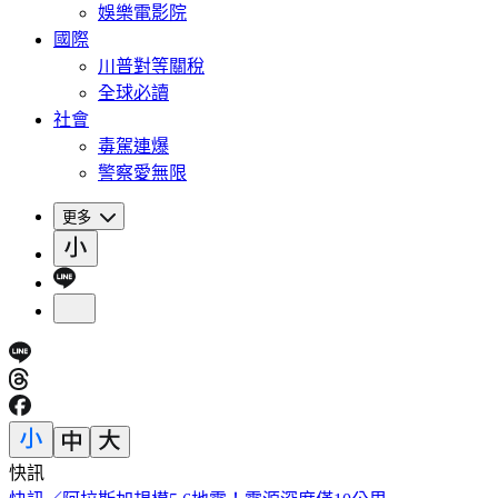
娛樂電影院
國際
川普對等關稅
全球必讀
社會
毒駕連爆
警察愛無限
更多
快訊