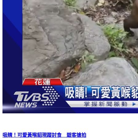
吸睛！可愛黃喉貂現蹤討食 遊客搶拍