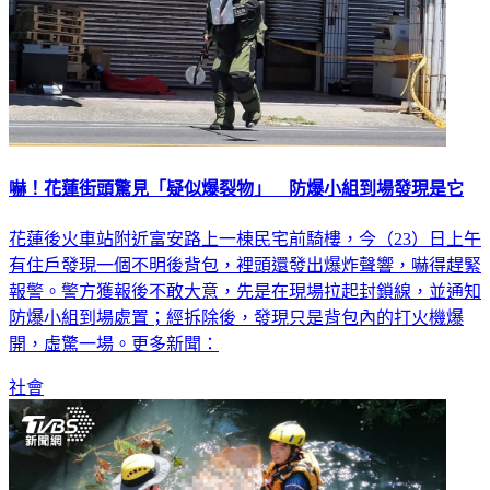
嚇！花蓮街頭驚見「疑似爆裂物」 防爆小組到場發現是它
花蓮後火車站附近富安路上一棟民宅前騎樓，今（23）日上午
有住戶發現一個不明後背包，裡頭還發出爆炸聲響，嚇得趕緊
報警。警方獲報後不敢大意，先是在現場拉起封鎖線，並通知
防爆小組到場處置；經拆除後，發現只是背包內的打火機爆
開，虛驚一場。更多新聞：
社會