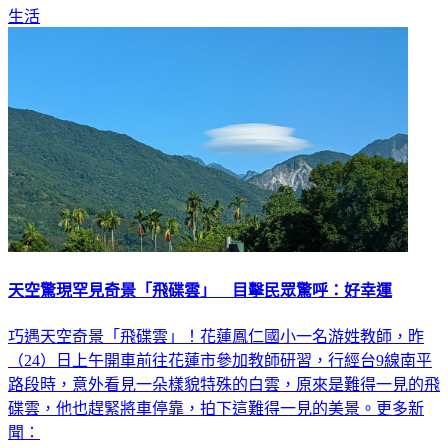
生活
天空驚現罕見奇景「飛碟雲」 目擊民眾驚呼：好幸運
巧遇天空奇景「飛碟雲」！花蓮鳳仁國小一名游姓教師，昨
（24）日上午開車前往花蓮市參加教師研習，行經台9線南平
路段時，意外看見一朵樣貌特殊的白雲，原來是難得一見的飛
碟雲，他也趕緊將車停靠，拍下這難得一見的美景。更多新
聞：