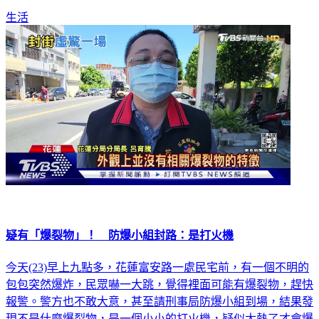
生活
疑有「爆裂物」！ 防爆小組封路：是打火機
今天(23)早上九點多，花蓮富安路一處民宅前，有一個不明的
包包突然爆炸，民眾嚇一大跳，覺得裡面可能有爆裂物，趕快
報警。警方也不敢大意，甚至請刑事局防爆小組到場，結果發
現不是什麼爆裂物，是一個小小的打火機，疑似太熱了才會爆