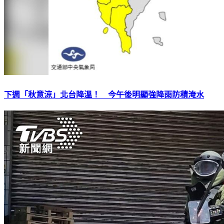
下週「秋意涼」北台降溫！ 今午後明顯強降雨防積淹水