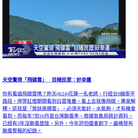
天空驚現「飛碟雲」 目睹民眾：好幸運
你有看過飛碟雲嗎？昨天(8/24)花蓮一名老師，行經台9線南平
路段，停等紅燈期間看到白雲堆疊，看上去就像飛碟，專家解
釋，這就是「莢狀高積雲」，必須天氣好、水氣夠，才有機會
看到，而每年7到10月是台灣颱風季，根據氣象局統計資料，
已經有3年沒颱風登陸，另外，今年恐怕還會創下，最晚發布
颱風警報的紀錄。