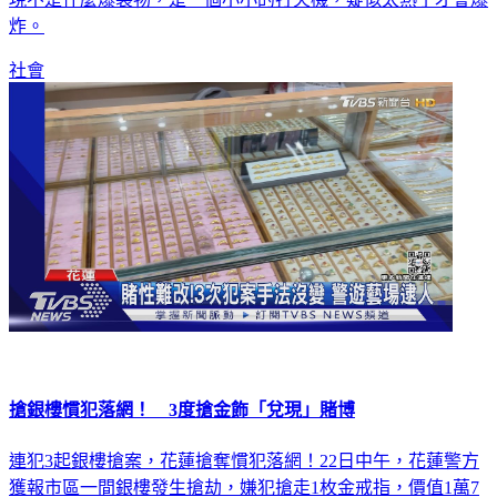
炸。
社會
搶銀樓慣犯落網！ 3度搶金飾「兌現」賭博
連犯3起銀樓搶案，花蓮搶奪慣犯落網！22日中午，花蓮警方
獲報市區一間銀樓發生搶劫，嫌犯搶走1枚金戒指，價值1萬7