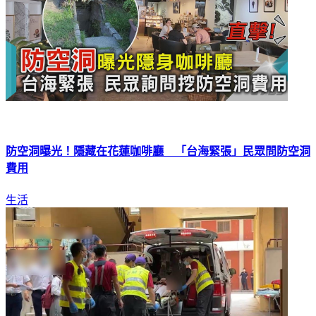
防空洞曝光！隱藏在花蓮咖啡廳 「台海緊張」民眾問防空洞
費用
生活