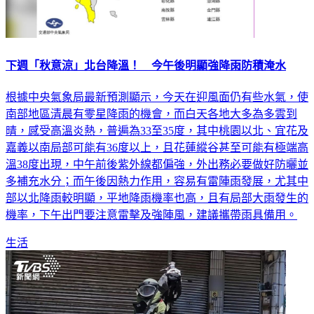
下週「秋意涼」北台降溫！ 今午後明顯強降雨防積淹水
根據中央氣象局最新預測顯示，今天在迎風面仍有些水氣，使
南部地區清晨有零星降雨的機會，而白天各地大多為多雲到
晴，感受高溫炎熱，普遍為33至35度，其中桃園以北、宜花及
嘉義以南局部可能有36度以上，且花蓮縱谷甚至可能有極端高
溫38度出現，中午前後紫外線都偏強，外出務必要做好防曬並
多補充水分；而午後因熱力作用，容易有雷陣雨發展，尤其中
部以北降雨較明顯，平地降雨機率也高，且有局部大雨發生的
機率，下午出門要注意雷擊及強陣風，建議攜帶雨具備用。
生活