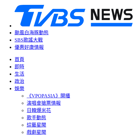
颱風白海豚動態
SBS歌謠大戰
優惠好康情報
首頁
即時
生活
政治
娛樂
《VPOPASIA》開播
演唱會搶票情報
日韓爆米花
歌手動態
綜藝星聞
戲劇星聞