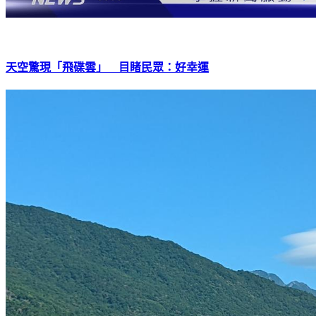
天空驚現「飛碟雲」 目睹民眾：好幸運