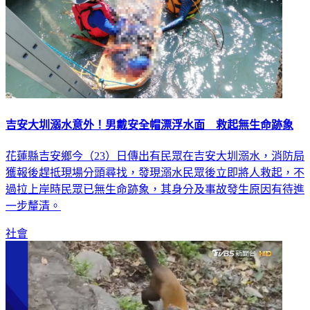
吉安大圳溺水意外！男戴安全帽漂浮水面 救起無生命跡象
花蓮縣吉安鄉今（23）日傳出有民眾在吉安大圳溺水，消防局
獲報後趕抵現場分頭尋找，發現溺水民眾後立即將人救起，不
過拉上岸時民眾已無生命跡象，其身分及事故發生原因有待進
一步釐清。
社會