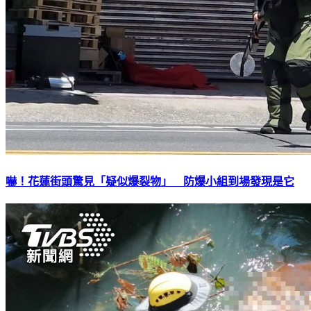
嚇！花蓮街頭驚見「疑似爆裂物」 防爆小組到場發現是它