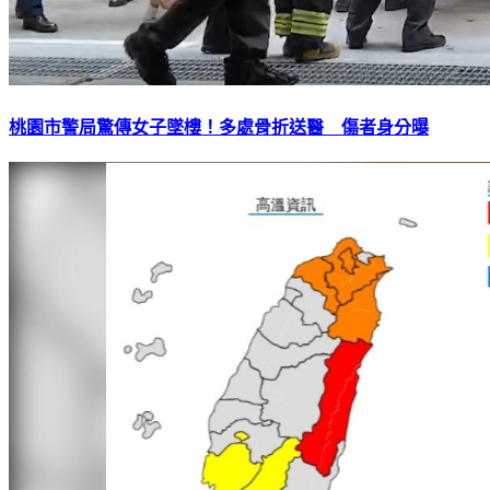
桃園市警局驚傳女子墜樓！多處骨折送醫 傷者身分曝