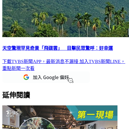
天空驚現罕見奇景「飛碟雲」 目擊民眾驚呼：好幸運
下載TVBS新聞APP，最新消息不漏接
加入TVBS新聞LINE，
重點新聞一次看
延伸閱讀