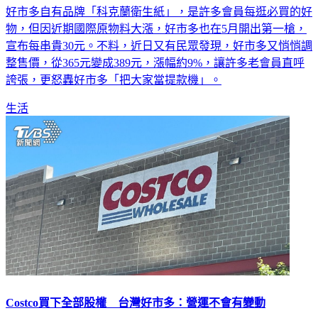
好市多自有品牌「科克蘭衛生紙」，是許多會員每逛必買的好
物，但因近期國際原物料大漲，好市多也在5月開出第一槍，
宣布每串貴30元。不料，近日又有民眾發現，好市多又悄悄調
整售價，從365元變成389元，漲幅約9%，讓許多老會員直呼
誇張，更怒轟好市多「把大家當提款機」。
生活