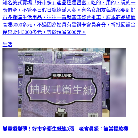
知名美式賣場「好市多」產品種類豐富，吃的、用的、玩的一
應俱全，不管平日假日總擠滿人潮。有名女網友每週都要到好
市多採購生活用品，往往一買就塞滿整台推車，原本商品總價
高達8000多元，不過因為她具有黑鑽卡會員身分，折抵回饋金
後只要付3000多元，等於現省5000元。
生活
變貴還變薄！好市多衛生紙連3漲 老會員怒：被當提款機