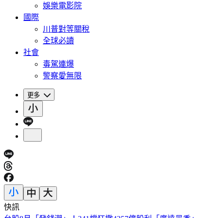
娛樂電影院
國際
川普對等關稅
全球必讀
社會
毒駕連爆
警察愛無限
更多
快訊