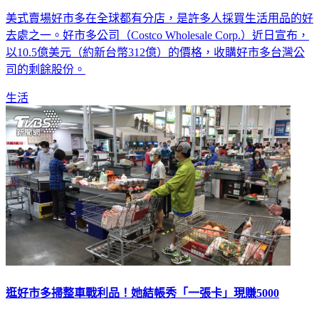
Costco砸312億元 收購好市多在台全部股權
美式賣場好市多在全球都有分店，是許多人採買生活用品的好
去處之一。好市多公司（Costco Wholesale Corp.）近日宣布，
以10.5億美元（約新台幣312億）的價格，收購好市多台灣公
司的剩餘股份。
生活
逛好市多掃整車戰利品！她結帳秀「一張卡」現賺5000