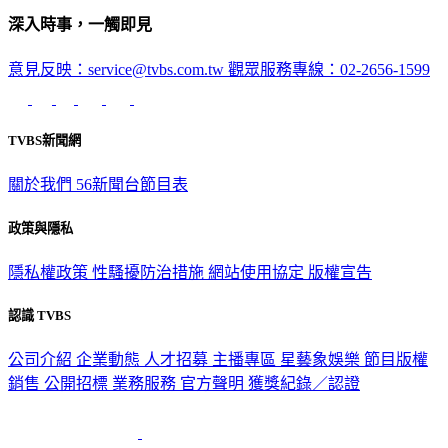
深入時事，一觸即見
意見反映：service@tvbs.com.tw
觀眾服務專線：02-2656-1599
TVBS新聞網
關於我們
56新聞台節目表
政策與隱私
隱私權政策
性騷擾防治措施
網站使用協定
版權宣告
認識 TVBS
公司介紹
企業動態
人才招募
主播專區
星藝象娛樂
節目版權
銷售
公開招標
業務服務
官方聲明
獲獎紀錄／認證