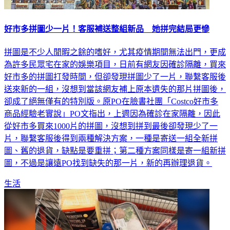
好市多拼圖少一片！客服補送整組新品 她拼完結局更慘
拼圖是不少人閒暇之餘的嗜好，尤其疫情期間無法出門，更成
為許多民眾宅在家的娛樂項目，日前有網友因確診隔離，買來
好市多的拼圖打發時間，但卻發現拼圖少了一片，聯繫客服後
送來新的一組，沒想到當該網友補上原本遺失的那片拼圖後，
卻成了絕無僅有的特別版。原PO在臉書社團「Costco好市多
商品經驗老實說」PO文指出，上週因為確診在家隔離，因此
從好市多買來1000片的拼圖，沒想到拼到最後卻發現少了一
片，聯繫客服後得到兩種解決方案，一種是寄送一組全新拼
圖、舊的退貨，缺點是要重拼；第二種方案同樣是寄一組新拼
圖，不過是讓遠PO找到缺失的那一片，新的再辦理退貨。
生活