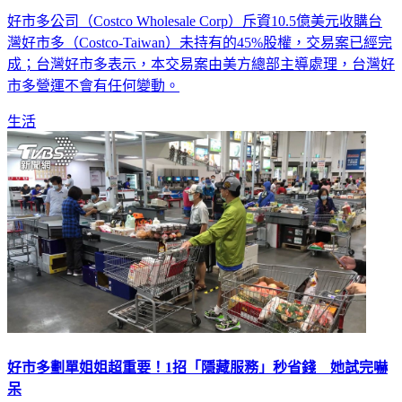
Costco買下全部股權 台灣好市多：營運不會有變動
好市多公司（Costco Wholesale Corp）斥資10.5億美元收購台
灣好市多（Costco-Taiwan）未持有的45%股權，交易案已經完
成；台灣好市多表示，本交易案由美方總部主導處理，台灣好
市多營運不會有任何變動。
生活
好市多劃單姐姐超重要！1招「隱藏服務」秒省錢 她試完嚇