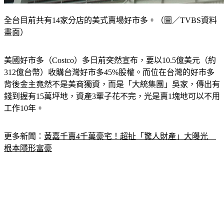
全台目前共有14家分店的美式賣場好市多。（圖／TVBS資料
畫面）
美國好市多（Costco）多日前突然宣布，要以10.5億美元（約
312億台幣）收購台灣好市多45%股權。而位在台灣的好市多
背後金主竟然不是美商獨資，而是「大統集團」吳家，傳出有
錢到握有15萬坪地，資產3輩子花不完，光是賣1塊地可以不用
工作10年。
更多新聞：
黃嘉千賣4千萬豪宅！超扯「驚人財產」大曝光　
根本隱形富豪