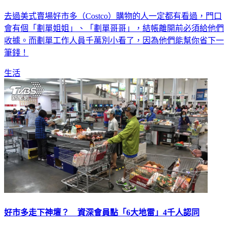
呆
去過美式賣場好市多（Costco）購物的人一定都有看過，門口
會有個「劃單姐姐」、「劃單哥哥」，結帳離開前必須給他們
收據。而劃單工作人員千萬別小看了，因為他們能幫你省下一
筆錢！
生活
好市多走下神壇？ 資深會員點「6大地雷」4千人認同