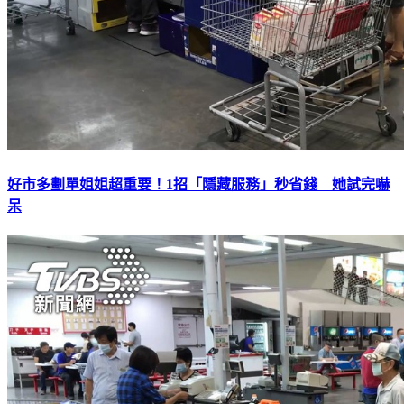
好市多劃單姐姐超重要！1招「隱藏服務」秒省錢 她試完嚇
呆