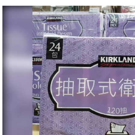
逛好市多掃整車戰利品！她結帳秀「一張卡」現賺5000