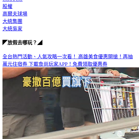
財產
COSTCO
股權
高爾夫球場
大統集團
大統吳家
◤放假去哪玩？◢
全台熱門活動、人氣攻略一次看！
高雄美食優惠開搶！再抽
萬元住宿券
下載食尚玩家APP！免費領取優惠券