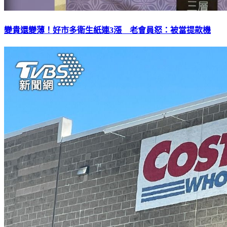
變貴還變薄！好市多衛生紙連3漲 老會員怒：被當提款機