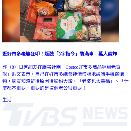
逛好市多老婆狂叩！尪聽「3字指令」裝滿車 萬人羨炸
昨（8）日有網友在臉書社團「Costco好市多商品經驗老實
說」貼文表示，自己在好市多總會神情慌張地邊講手機邊購
物，網友知道背後原因後紛紛大讚，「老婆也太幸福」、「什
麼都不重要，重要的是這個老公很重要！」
生活