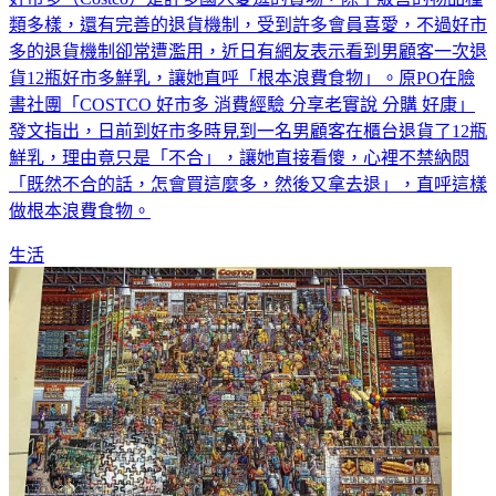
好市多（Costco）是許多國人愛逛的賣場，除了販售的物品種
類多樣，還有完善的退貨機制，受到許多會員喜愛，不過好市
多的退貨機制卻常遭濫用，近日有網友表示看到男顧客一次退
貨12瓶好市多鮮乳，讓她直呼「根本浪費食物」。原PO在臉
書社團「COSTCO 好市多 消費經驗 分享老實說 分購 好康」
發文指出，日前到好市多時見到一名男顧客在櫃台退貨了12瓶
鮮乳，理由竟只是「不合」，讓她直接看傻，心裡不禁納悶
「既然不合的話，怎會買這麼多，然後又拿去退」，直呼這樣
做根本浪費食物。
生活