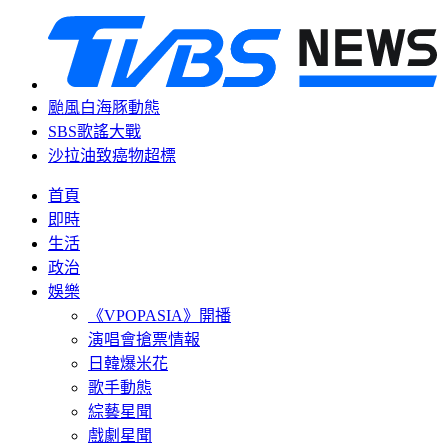
颱風白海豚動態
SBS歌謠大戰
沙拉油致癌物超標
首頁
即時
生活
政治
娛樂
《VPOPASIA》開播
演唱會搶票情報
日韓爆米花
歌手動態
綜藝星聞
戲劇星聞