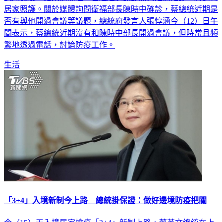
居家照護。關於媒體詢問衛福部長陳時中確診，蔡總統近期是
否有與他開過會議等議題，總統府發言人張惇涵今（12）日午
間表示，蔡總統近期沒有和陳時中部長開過會議，但時常且頻
繁地透過電話，討論防疫工作。
生活
「3+4」入境新制今上路 總統掛保證：做好邊境防疫把關