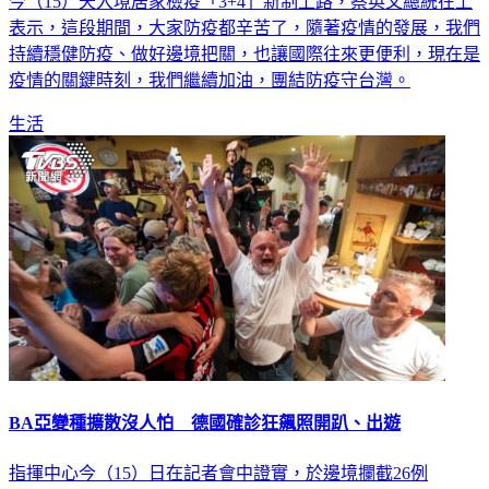
今（15）天入境居家檢疫「3+4」新制上路，蔡英文總統在上
表示，這段期間，大家防疫都辛苦了，隨著疫情的發展，我們
持續穩健防疫、做好邊境把關，也讓國際往來更便利，現在是
疫情的關鍵時刻，我們繼續加油，團結防疫守台灣。
生活
BA亞變種擴散沒人怕 德國確診狂飆照開趴、出遊
指揮中心今（15）日在記者會中證實，於邊境攔截26例