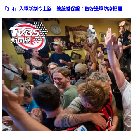
「3+4」入境新制今上路 總統掛保證：做好邊境防疫把關