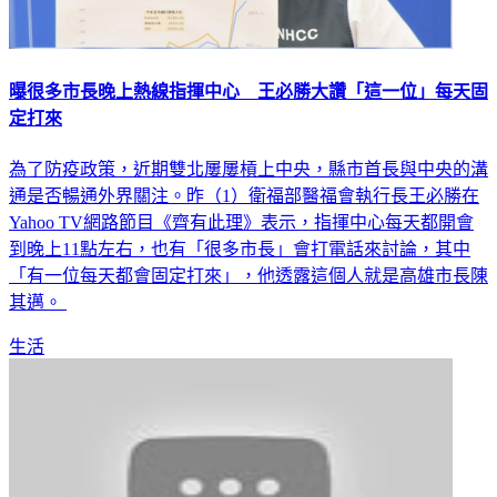
曝很多市長晚上熱線指揮中心 王必勝大讚「這一位」每天固
定打來
為了防疫政策，近期雙北屢屢槓上中央，縣市首長與中央的溝
通是否暢通外界關注。昨（1）衛福部醫福會執行長王必勝在
Yahoo TV網路節目《齊有此理》表示，指揮中心每天都開會
到晚上11點左右，也有「很多市長」會打電話來討論，其中
「有一位每天都會固定打來」，他透露這個人就是高雄市長陳
其邁。
生活