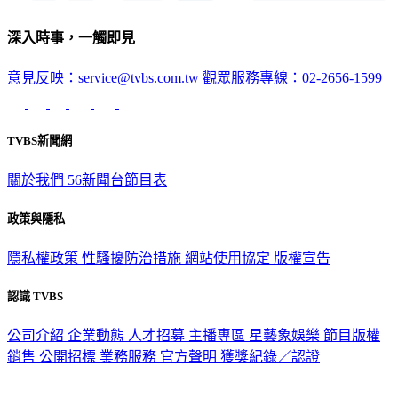
深入時事，一觸即見
意見反映：service@tvbs.com.tw
觀眾服務專線：02-2656-1599
TVBS新聞網
關於我們
56新聞台節目表
政策與隱私
隱私權政策
性騷擾防治措施
網站使用協定
版權宣告
認識 TVBS
公司介紹
企業動態
人才招募
主播專區
星藝象娛樂
節目版權
銷售
公開招標
業務服務
官方聲明
獲獎紀錄／認證