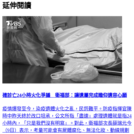
延伸閱讀
確診亡24小時火化爭議 衛福部：讓遺屬完成瞻仰遺容心願
疫情爆發至今，染疫遺體火化之亂，民怨難平。防疫指揮官陳
時中昨天終於改口坦承，公文所指「盡速」處理遺體就是指24
小時內，「只是我們沒有明寫」。對此，衛福部次長薛瑞元今
（9日）表示，考量可能會有屍體腐化、無法化妝、動線規劃