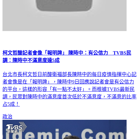
柯文哲酸記者會像「報明牌」 陳時中：有公信力 TVBS民
調：陳時中不滿意度達5成
台北市長柯文哲日前酸衛福部長陳時中的每日疫情指揮中心記
者會像是在「報明牌」，陳時中9日回應說記者會是有公信力
的平台，這樣的形容「有一點不太好」。而根據TVBS最新民
調，民眾對陳時中的滿意度首次低於不滿意度，不滿意的比率
占5成！
政治