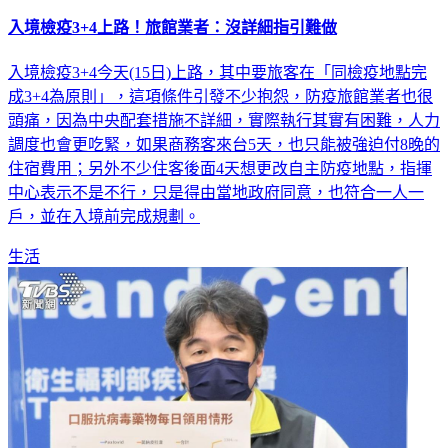
入境檢疫3+4上路！旅館業者：沒詳細指引難做
入境檢疫3+4今天(15日)上路，其中要旅客在「同檢疫地點完
成3+4為原則」，這項條件引發不少抱怨，防疫旅館業者也很
頭痛，因為中央配套措施不詳細，實際執行其實有困難，人力
調度也會更吃緊，如果商務客來台5天，也只能被強迫付8晚的
住宿費用；另外不少住客後面4天想更改自主防疫地點，指揮
中心表示不是不行，只是得由當地政府同意，也符合一人一
戶，並在入境前完成規劃。
生活