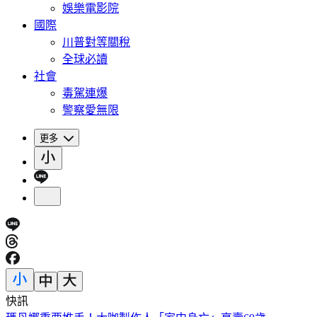
娛樂電影院
國際
川普對等關稅
全球必讀
社會
毒駕連爆
警察愛無限
更多
快訊