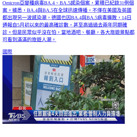
Omicron亞變種病毒BA.4、BA.5感染個案，累積已紀錄31例個
案。據悉，BA.4與BA.5在全球迅速傳播，不僅在美國及英國
都出現另一波感染潮，德國也因BA.4與BA.5病毒擴散，14日
通報自5月初以來的最高確診數，甚至高過過去兩年同期確
診。但是民眾似乎沒在怕，當地酒吧、餐廳，各大旅遊景點都
可看到滿滿的旅遊人潮。
國際