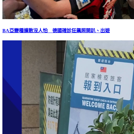
BA亞變種擴散沒人怕 德國確診狂飆照開趴、出遊