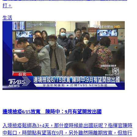
打。
生活
邊境檢疫6/15放寬 陳時中：9月有望開放出國
入境檢疫鬆綁為3+4天，那什麼時候能出國玩呢？指揮官陳時
中鬆口，時間點有望落在9月，另外雖然隔離期放寬，但旅行