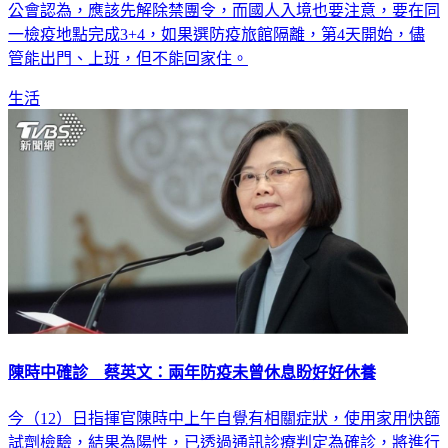
公會認為，應該先解除禁團令，而國人入境也要注意，要在同
一檢疫地點完成3+4，如果選防疫旅館隔離，第4天開始，儘
管能出門、上班，但不能回家住。
生活
陳時中確診 蔡英文：兩年防疫未曾休息盼好好休養
今（12）日指揮官陳時中上午自覺有相關症狀，使用家用快篩
試劑檢驗，結果為陽性，已透過通訊診療判定為確診，將進行