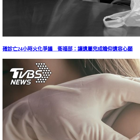
確診亡24小時火化爭議 衛福部：讓遺屬完成瞻仰遺容心願