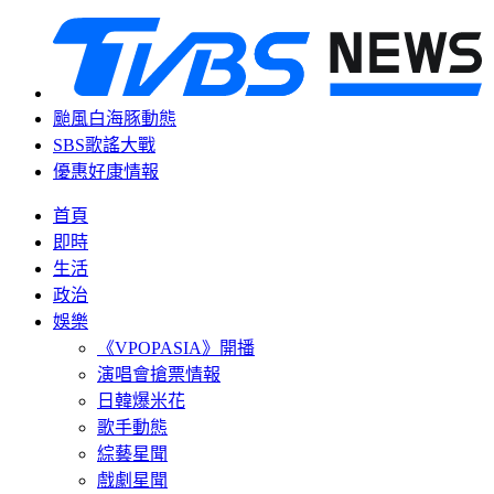
颱風白海豚動態
SBS歌謠大戰
優惠好康情報
首頁
即時
生活
政治
娛樂
《VPOPASIA》開播
演唱會搶票情報
日韓爆米花
歌手動態
綜藝星聞
戲劇星聞