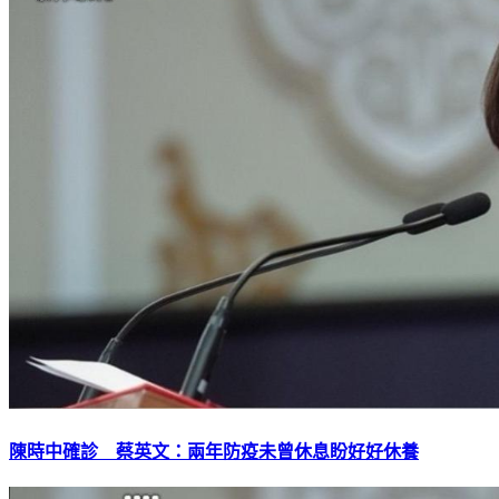
陳時中確診 蔡英文：兩年防疫未曾休息盼好好休養