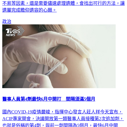
不易等因素，還是需要儘速處理遺體，會找出可行的方法，讓
遺屬完成瞻仰遺容的心願。
政治
醫事人員第4劑最快6月中開打 間隔須滿5個月
國內COVID-19疫情嚴峻，指揮中心發言人莊人祥今天宣布，
ACIP專家開會，決議開放第一類醫事人員接種第2次追加劑，
也就是俗稱的第4劑，與前一劑間隔為5個月，最快6月中開