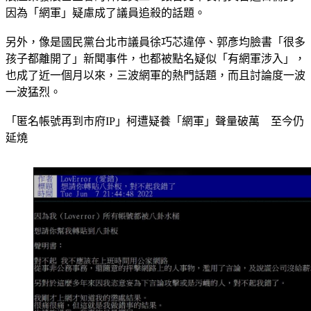
因為「網軍」疑慮成了議員追殺的話題。
另外，像是國民黨台北市議員徐巧芯違停、郭彥均臉書「很多
孩子都離開了」新聞事件，也都被點名疑似「有網軍涉入」，
也成了近一個月以來，三波網軍的熱門話題，而且討論度一波
一波猛烈。
「匿名帳號再到市府IP」柯遭疑養「網軍」聲量破萬　至今仍
延燒