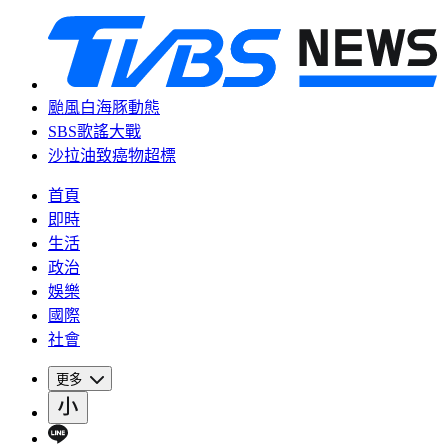
颱風白海豚動態
SBS歌謠大戰
沙拉油致癌物超標
首頁
即時
生活
政治
娛樂
國際
社會
更多