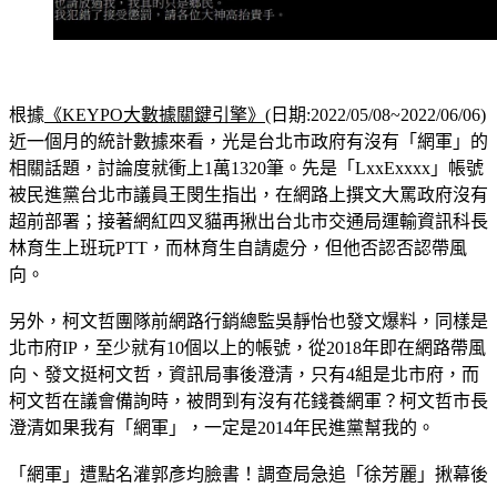
根據
《KEYPO大數據關鍵引擎》
(日期:2022/05/08~2022/06/06)
近一個月的統計數據來看，光是台北市政府有沒有「網軍」的
相關話題，討論度就衝上1萬1320筆。先是「LxxExxxx」帳號
被民進黨台北市議員王閔生指出，在網路上撰文大罵政府沒有
超前部署；接著網紅四叉貓再揪出台北市交通局運輸資訊科長
林育生上班玩PTT，而林育生自請處分，但他否認否認帶風
向。
另外，柯文哲團隊前網路行銷總監吳靜怡也發文爆料，同樣是
北市府IP，至少就有10個以上的帳號，從2018年即在網路帶風
向、發文挺柯文哲，資訊局事後澄清，只有4組是北市府，而
柯文哲在議會備詢時，被問到有沒有花錢養網軍？柯文哲市長
澄清如果我有「網軍」，一定是2014年民進黨幫我的。
「網軍」遭點名灌郭彥均臉書！調查局急追「徐芳麗」揪幕後