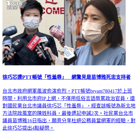
徐巧芯遭PTT帳號「性羞辱」 網驚見是苗博雅死忠支持者
台北市政府網軍風波愈演愈烈，PTT帳號bryant780417於上班
時間，利用北市府IP上網，不僅用低俗言語辱罵政治官員，還
對國民黨台北市議員徐巧芯「性羞辱」，經查該帳號為新北地
方法院政風室的陳姓科員，最後遭記申誡2次。社民黨台北市
議員苗博雅16日指出，願意分享杜絕公務員當網軍的經驗，對
此徐巧芯提出4點疑問。