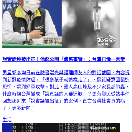
說實話秒被出征！他怒公開「病態事實」：台灣已淪一言堂
男星郭彥均日前在臉書曝光與護理師友人的對話截圖，內容提
到新冠疫情肆虐，「很多孩子就這樣走了」，遭質疑意圖製造
恐慌，遭到網軍攻擊。對此，藝人高山峰及不少家長都砲轟，
什麼時候台灣變成「說真話的人要道歉」？更有鄉民從該事件
回想起近來「說實話被出征」的案例，直言台灣社會真的病
了。更多新聞：
生活