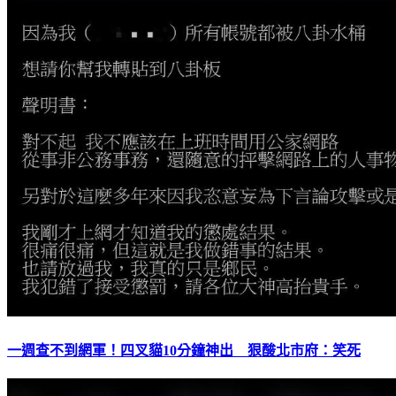
一週查不到網軍！四叉貓10分鐘神出 狠酸北市府：笑死