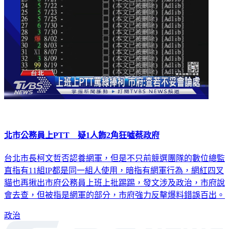
北市公務員上PTT 疑1人飾2角狂噓蔡政府
台北市長柯文哲否認養網軍，但是不只前競選團隊的數位總監
直指有11組IP都是同一組人使用，暗指有網軍行為，網紅四叉
貓也再揪出市府公務員上班上批踢踢，發文涉及政治，市府說
會去查，但被指是網軍的部分，市府強力反擊爆料錯誤百出。
政治