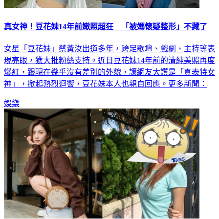
真女神！豆花妹14年前嫩照超狂 「被媽懷疑整形」不藏了
女星「豆花妹」蔡黃汝出道多年，跨足歌壇、戲劇、主持等表
現亮眼，獲大批粉絲支持。近日豆花妹14年前的清純美照再度
爆紅，跟現在幾乎沒有差別的外貌，讓網友大讚是「真表特女
神」，掀起熱烈迴響，豆花妹本人也親自回應。更多新聞：
娛樂