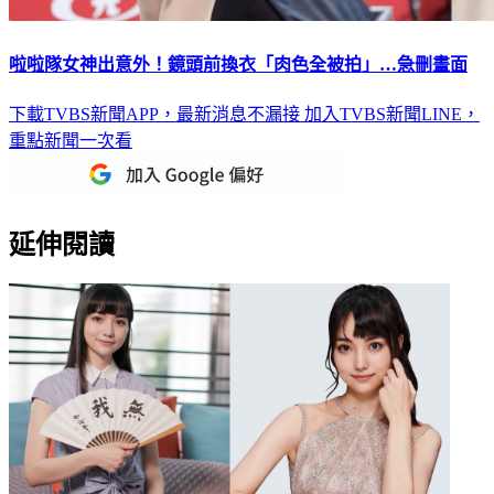
啦啦隊女神出意外！鏡頭前換衣「肉色全被拍」…急刪畫面
下載TVBS新聞APP，最新消息不漏接
加入TVBS新聞LINE，
重點新聞一次看
延伸閱讀