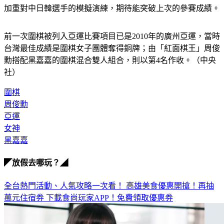
距離杭州亞運還有4個多月，周俊勳分享接下來訓練計畫，將
加重對中日韓選手的模擬演練，期待能突破上次的參賽成績。
前一次圍棋被列入亞運比賽項目已是2010年的廣州亞運，當時
台灣最佳成績是圍棋女子團體奪得銅牌；由「紅面棋王」周俊
勳搭配黑嘉嘉的圍棋混合雙人組合，則以第4名作收。（中央
社）
圍棋
周俊勳
亞運
女神
黑嘉嘉
◤放假去哪玩？◢
全台熱門活動、人氣攻略一次看！
高雄美食優惠開搶！再抽
萬元住宿券
下載食尚玩家APP！免費領取優惠券