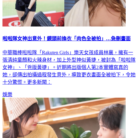
啦啦隊女神出意外！鏡頭前換衣「肉色全被拍」…急刪畫面
中華職棒啦啦隊「Rakuten Girls」樂天女孩成員林襄，擁有一
張清純童顏和火辣身材，加上外型神似黃捷，被封為「啦啦隊
女神」、「兇版黃捷」。近期將出版個人第2本實體寫真的
她，卻傳出拍攝過程發生意外，導致更衣畫面全被拍下，令她
十分驚慌。更多新聞：
娛樂