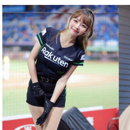
比梁朝偉香腸嘴更狂！迪麗熱巴「暴肥成豬頭」黑歷史流出