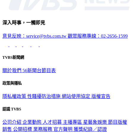
深入時事，一觸即見
意見反映：service@tvbs.com.tw
觀眾服務專線：02-2656-1599
TVBS新聞網
關於我們
56新聞台節目表
政策與隱私
隱私權政策
性騷擾防治措施
網站使用協定
版權宣告
認識 TVBS
公司介紹
企業動態
人才招募
主播專區
星藝象娛樂
節目版權