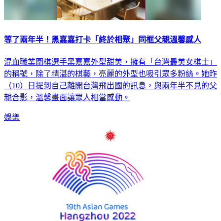
等了兩年半！黑嘉嘉打卡「終於相聚」同框父親溫馨感人
混血職業圍棋選手黑嘉嘉外型甜美，擁有「台灣最美女棋士」
的稱號，除了精湛的棋藝，亮麗的外型也吸引眾多粉絲。她昨
（10）日提到自己離開台灣飛出國的訊息，與兩年半不見的父
親合影，溫馨畫面讓眾人相當感動。
娛樂