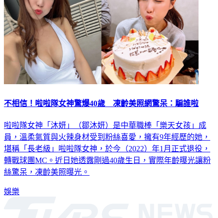
不相信！啦啦隊女神驚爆40歲 凍齡美照網驚呆：騙誰啦
啦啦隊女神「沐妍」（鄒沐妍）是中華職棒「樂天女孩」成
員，溫柔氣質與火辣身材受到粉絲喜愛，擁有9年經歷的她，
堪稱「長老級」啦啦隊女神，於今（2022）年1月正式退役，
轉戰球團MC。近日她透露剛過40歲生日，實際年齡曝光讓粉
絲驚呆，凍齡美照曝光。
娛樂