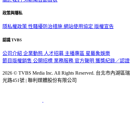
關於我們
56新聞台節目表
政策與隱私
隱私權政策
性騷擾防治措施
網站使用協定
版權宣告
認識 TVBS
公司介紹
企業動態
人才招募
主播專區
星藝象娛樂
節目版權銷售
公開招標
業務服務
官方聲明
獲獎紀錄／認證
2026 © TVBS Media Inc. All Rights Reserved. 台北市內湖區瑞
光路451號 | 聯利媒體股份有限公司