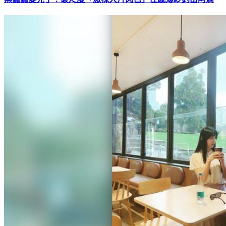
黑嘉嘉變兇了！破尺度「激裸大片肉色」性感薄紗釣出阿滴