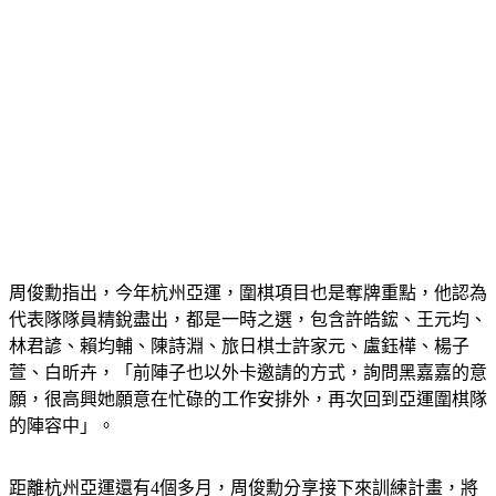
周俊勳指出，今年杭州亞運，圍棋項目也是奪牌重點，他認為
代表隊隊員精銳盡出，都是一時之選，包含許皓鋐、王元均、
林君諺、賴均輔、陳詩淵、旅日棋士許家元、盧鈺樺、楊子
萱、白昕卉，「前陣子也以外卡邀請的方式，詢問黑嘉嘉的意
願，很高興她願意在忙碌的工作安排外，再次回到亞運圍棋隊
的陣容中」。