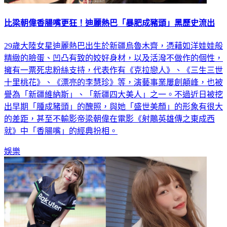
比梁朝偉香腸嘴更狂！迪麗熱巴「暴肥成豬頭」黑歷史流出
29歲大陸女星迪麗熱巴出生於新疆烏魯木齊，憑藉如洋娃娃般
精緻的臉蛋、凹凸有致的姣好身材，以及活潑不做作的個性，
擁有一票死忠粉絲支持，代表作有《克拉戀人》、《三生三世
十里桃花》、《漂亮的李慧珍》等，演藝事業屢創顛峰，也被
譽為「新疆維納斯」、「新疆四大美人」之一。不過近日被挖
出早期「腫成豬頭」的醜照，與她「盛世美顏」的形象有很大
的差距，甚至不輸影帝梁朝偉在電影《射鵰英雄傳之東成西
就》中「香腸嘴」的經典扮相。
娛樂