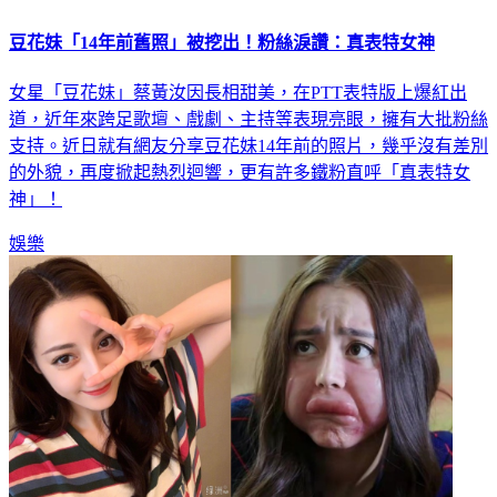
豆花妹「14年前舊照」被挖出！粉絲淚讚：真表特女神
女星「豆花妹」蔡黃汝因長相甜美，在PTT表特版上爆紅出
道，近年來跨足歌壇、戲劇、主持等表現亮眼，擁有大批粉絲
支持。近日就有網友分享豆花妹14年前的照片，幾乎沒有差別
的外貌，再度掀起熱烈迴響，更有許多鐵粉直呼「真表特女
神」！
娛樂