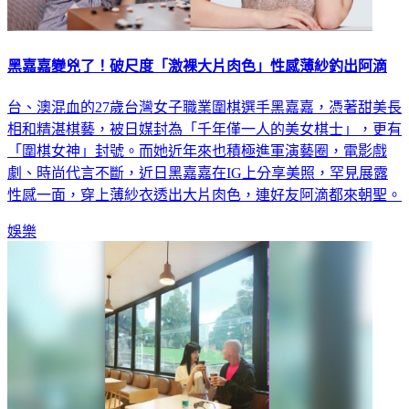
黑嘉嘉變兇了！破尺度「激裸大片肉色」性感薄紗釣出阿滴
台、澳混血的27歲台灣女子職業圍棋選手黑嘉嘉，憑著甜美長
相和精湛棋藝，被日媒封為「千年僅一人的美女棋士」，更有
「圍棋女神」封號。而她近年來也積極進軍演藝圈，電影戲
劇、時尚代言不斷，近日黑嘉嘉在IG上分享美照，罕見展露
性感一面，穿上薄紗衣透出大片肉色，連好友阿滴都來朝聖。
娛樂