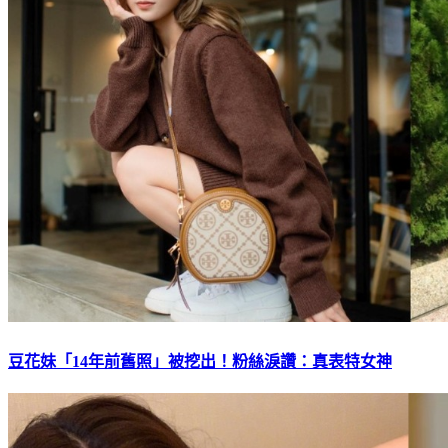
豆花妹「14年前舊照」被挖出！粉絲淚讚：真表特女神