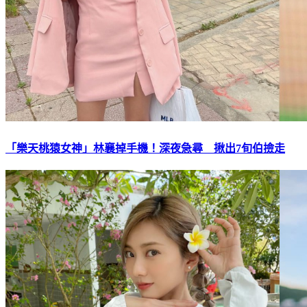
「樂天桃猿女神」林襄掉手機！深夜急尋 揪出7旬伯撿走