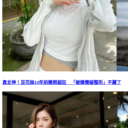
真女神！豆花妹14年前嫩照超狂 「被媽懷疑整形」不藏了