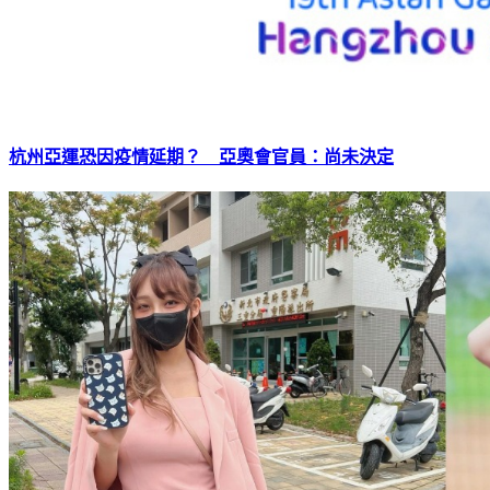
杭州亞運恐因疫情延期？ 亞奧會官員：尚未決定