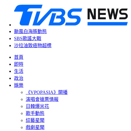
颱風白海豚動態
SBS歌謠大戰
沙拉油致癌物超標
首頁
即時
生活
政治
娛樂
《VPOPASIA》開播
演唱會搶票情報
日韓爆米花
歌手動態
綜藝星聞
戲劇星聞