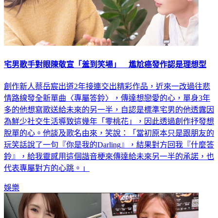
宅男歌手對眼陳敬宣「羞到笑場」 尷尬癌發作認是理想型
創作新人蔡岳宸出道2年接連交出精彩作品，近來一改過往悲
情路線發全新單曲〈專屬答鈴〉，傳達想戀愛的心，單身3年
多的他想寫歌送給未來的另一半，自認是標準宅男的他透露因
為鮮少社交生活導致這幾年「零桃花」，因此透過創作抒發想
脫單的心。他談及歌名由來，笑說：「當初原本只是跟朋友的
玩笑話說了一句『你是我的Darling』，結果對方回我『什麼答
鈴』，給我靈感用這個諧音梗來傳達給未來另一半的承諾，也
代表專屬對方的心跳。」
娛樂