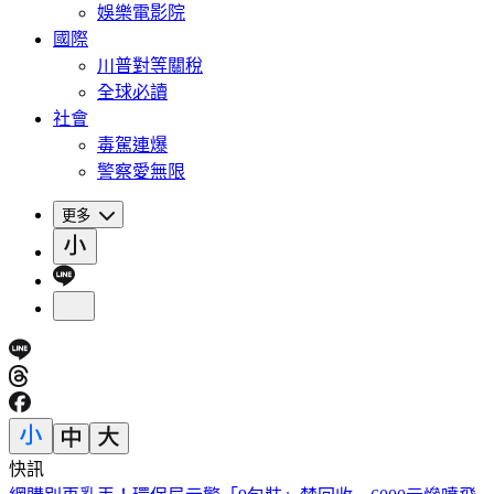
娛樂電影院
國際
川普對等關稅
全球必讀
社會
毒駕連爆
警察愛無限
更多
快訊