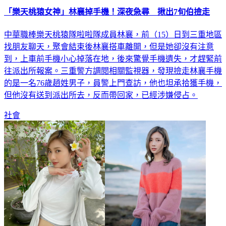
「樂天桃猿女神」林襄掉手機！深夜急尋 揪出7旬伯撿走
中華職棒樂天桃猿隊啦啦隊成員林襄，前（15）日到三重地區
找朋友聊天，聚會結束後林襄搭車離開，但是她卻沒有注意
到，上車前手機小心掉落在地，後來驚覺手機遺失，才趕緊前
往派出所報案。三重警方調閱相關監視器，發現撿走林襄手機
的是一名76歲趙姓男子，員警上門查訪，他也坦承拾獲手機，
但他沒有送到派出所去，反而帶回家，已經涉嫌侵占。
社會