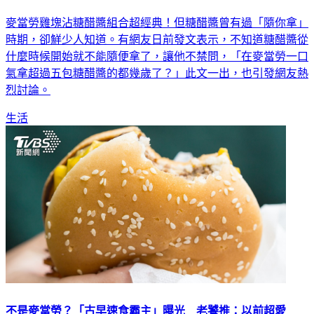
麥當勞雞塊沾糖醋醬組合超經典！但糖醋醬曾有過「隨你拿」
時期，卻鮮少人知道。有網友日前發文表示，不知道糖醋醬從
什麼時候開始就不能隨便拿了，讓他不禁問，「在麥當勞一口
氣拿超過五包糖醋醬的都幾歲了？」此文一出，也引發網友熱
烈討論。
生活
不是麥當勞？「古早速食霸主」曝光 老饕推：以前超愛