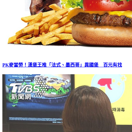
PK麥當勞！漢堡王推「法式、墨西哥」異國堡 百元有找