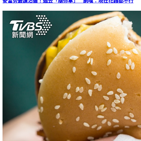
麥當勞最讚沾醬！過去「隨你拿」 網嘆：現在花錢都不行