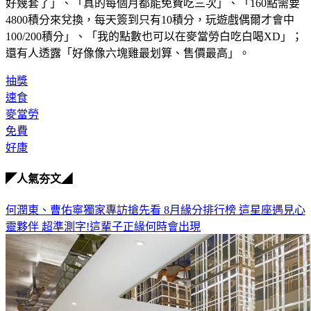
好幾套了」、「真的每個月都能免費吃三次」、「160點需要
4800積分來兌換，每天簽到只有10積分，玩遊戲偶爾才會中
100/200積分」、「我的點數也可以在麥當勞白吃白喝XD」；
還有人透露「好像像六塊雞最划算、售價最高」。
抽獎
速食
麥當勞
免費
好康
◤人氣夯文◢
何潤東、曹佑寧獨家專訪搶先看
8月緣分排行榜 這星座遇見心
靈夥伴
超準測字!這輩子正緣何時會出現