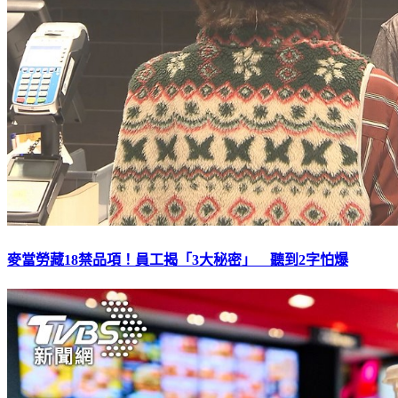
麥當勞藏18禁品項！員工揭「3大秘密」 聽到2字怕爆