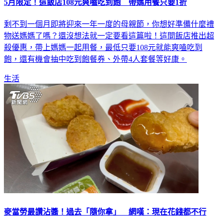
5月限定！這飯店108元爽嗑吃到飽 帶媽用餐只要1折
剩不到一個月即將迎來一年一度的母親節，你想好準備什麼禮
物送媽媽了嗎？還沒想法就一定要看這篇啦！這間飯店推出超
殺優惠，帶上媽媽一起用餐，最低只要108元就能爽嗑吃到
飽，還有機會抽中吃到飽餐券、外帶4人套餐等好康。
生活
麥當勞最讚沾醬！過去「隨你拿」 網嘆：現在花錢都不行