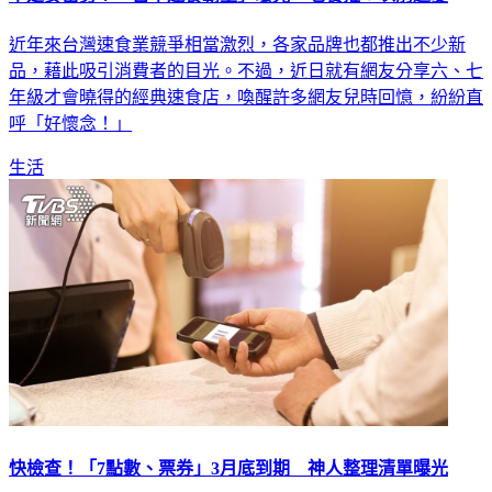
近年來台灣速食業競爭相當激烈，各家品牌也都推出不少新
品，藉此吸引消費者的目光。不過，近日就有網友分享六、七
年級才會曉得的經典速食店，喚醒許多網友兒時回憶，紛紛直
呼「好懷念！」
生活
快檢查！「7點數、票券」3月底到期 神人整理清單曝光