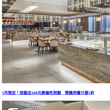
5月限定！這飯店108元爽嗑吃到飽 帶媽用餐只要1折