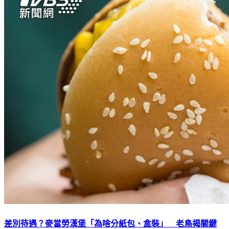
差別待遇？麥當勞漢堡「為啥分紙包、盒裝」 老鳥揭關鍵