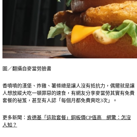
圖／翻攝自麥當勞臉書
香噴噴的漢堡、炸雞、薯條總是讓人沒有抵抗力，偶爾就是讓
人想放縱大吃一頓罪惡的速食，有網友分享麥當勞其實有免費
套餐的祕笈，甚至有人認「每個月都免費爽吃3次」。
更多新聞：
肯德基「這款套餐」銅板價CP值高　網驚：怎沒
人知？