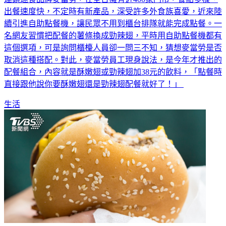
出餐速度快，不定時有新產品，深受許多外食族喜愛，近來陸
續引進自助點餐機，讓民眾不用到櫃台排隊就能完成點餐。一
名網友習慣把配餐的薯條換成勁辣翅，平時用自助點餐機都有
這個選項，可是詢問櫃檯人員卻一問三不知，猜想麥當勞是否
取消這種搭配。對此，麥當勞員工現身說法，是今年才推出的
配餐組合，內容就是酥嫩翅或勁辣翅加38元的飲料，「點餐時
直接跟他說你要酥嫩翅還是勁辣翅配餐就好了！」
生活