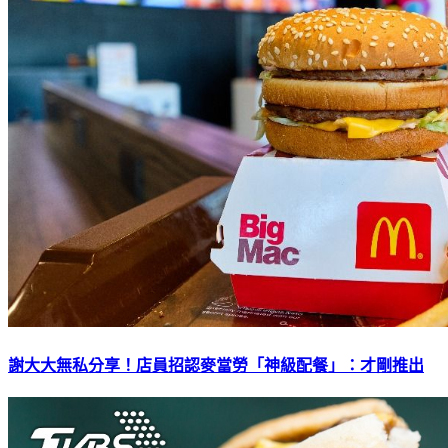
謝大大無私分享！店員招認麥當勞「神級配餐」：才剛推出