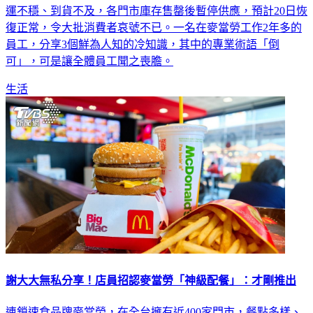
運不穩、到貨不及，各門市庫存售罄後暫停供應，預計20日恢
復正常，令大批消費者哀號不已。一名在麥當勞工作2年多的
員工，分享3個鮮為人知的冷知識，其中的專業術語「倒
可」，可是讓全體員工聞之喪膽。
生活
謝大大無私分享！店員招認麥當勞「神級配餐」：才剛推出
連鎖速食品牌麥當勞，在全台擁有近400家門市，餐點多樣、