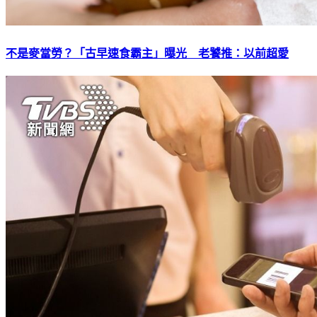
不是麥當勞？「古早速食霸主」曝光 老饕推：以前超愛