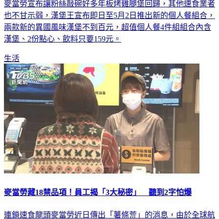
麥當勞宣布讓粉絲敲碗好多年板烤雞腿堡回歸，其他速食業者
也不甘示弱，漢堡王宣布即日至5月2日推出新的個人餐組合，
兩款新的異國風味漢堡不到百元，超值個人餐4件組組合內含
漢堡、2份點心、飲料只要159元。
生活
麥當勞藏18禁品項！員工揭「3大秘密」 聽到2字怕爆
連鎖速食龍頭麥當勞近日傳出「薯條荒」的消息，由於全球航