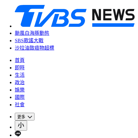
颱風白海豚動態
SBS歌謠大戰
沙拉油致癌物超標
首頁
即時
生活
政治
娛樂
國際
社會
更多