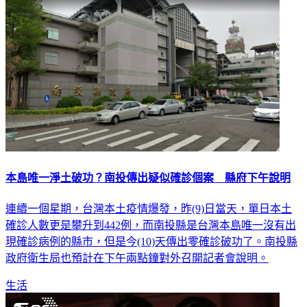
生活
本島唯一淨土破功？南投傳出疑似確診個案 縣府下午說明
連續一個星期，台灣本土疫情爆發，昨(9)日當天，單日本土
確診人數更是攀升到442例，而南投縣是台灣本島唯一沒有出
現確診病例的縣市，但是今(10)天傳出零確診破功了。南投縣
政府衛生局也預計在下午兩點鐘對外召開記者會說明。
生活