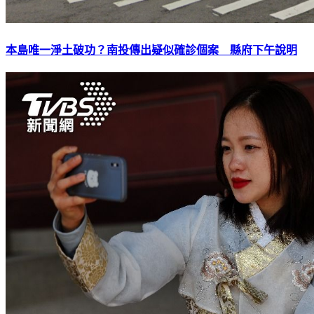
本島唯一淨土破功？南投傳出疑似確診個案 縣府下午說明