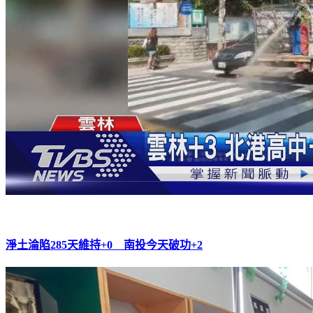
淨土淪陷285天維持+0 南投今天破功+2