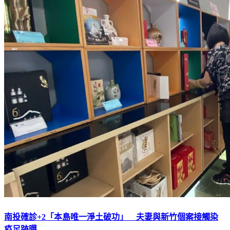
南投確診+2「本島唯一淨土破功」 夫妻與新竹個案接觸染