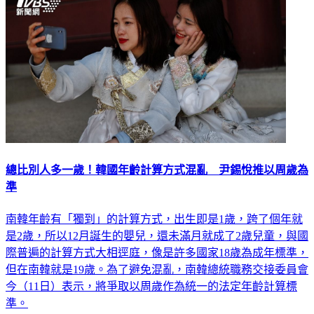
總比別人多一歲！韓國年齡計算方式混亂 尹錫悅推以周歲為
準
南韓年齡有「獨到」的計算方式，出生即是1歲，跨了個年就
是2歲，所以12月誕生的嬰兒，還未滿月就成了2歲兒童，與國
際普遍的計算方式大相逕庭，像是許多國家18歲為成年標準，
但在南韓就是19歲。為了避免混亂，南韓總統職務交接委員會
今（11日）表示，將爭取以周歲作為統一的法定年齡計算標