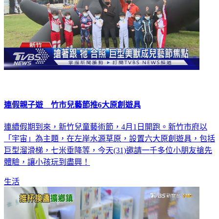
連假親子遊 竹市兒藝節推6大原創遊具
連續假期到來，新竹兒童藝術節，4月1日開跑。新竹市府以
「宇宙」為主題，在左岸水源草原，設置六大原創遊具，包括
巨型溜滑梯，七米垂降等，今天(31)邀請一千多位小朋友搶先
體驗，讓小孩玩到盡興！
生活