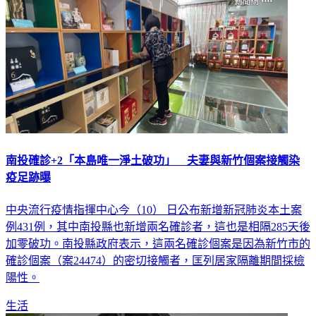
南投確診+2「本島唯一淨土破功」 夫妻與新竹個案接觸染
疫足跡曝
中央流行疫情指揮中心今（10） 日公布新增新冠肺炎本土案
例431例，其中南投縣也新增兩名確診者，這也是相隔285天後
加零破功。南投縣政府表示，這兩名確診個案是因為新竹市的
確診個案（案24474）的密切接觸者，匡列居家隔離期間採檢
陽性。