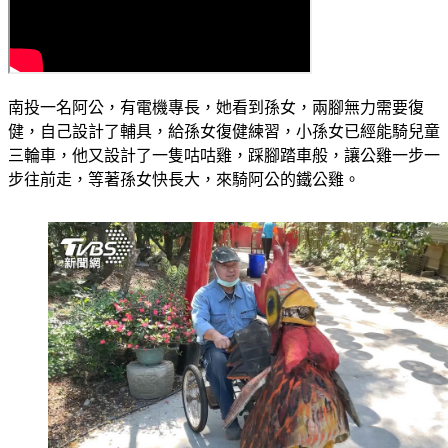
南投一名阿公，有電機專長，她看到孫女，兩腳無力需要復
健，自己設計了輔具，給孫女復健練習，小孫女已經能騎兒童
三輪車，他又設計了一隻咕咕雞，踩腳踏車般，讓公雞一步一
步往前走，等著孫女快長大，來騎阿公的鐵公雞。