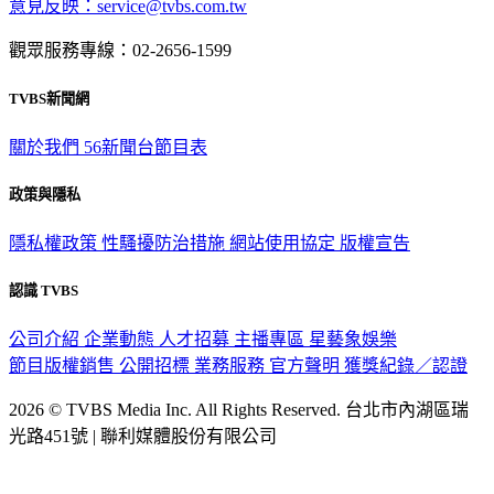
意見反映：service@tvbs.com.tw
觀眾服務專線：02-2656-1599
TVBS新聞網
關於我們
56新聞台節目表
政策與隱私
隱私權政策
性騷擾防治措施
網站使用協定
版權宣告
認識 TVBS
公司介紹
企業動態
人才招募
主播專區
星藝象娛樂
節目版權銷售
公開招標
業務服務
官方聲明
獲獎紀錄／認證
2026 © TVBS Media Inc. All Rights Reserved. 台北市內湖區瑞
光路451號 | 聯利媒體股份有限公司