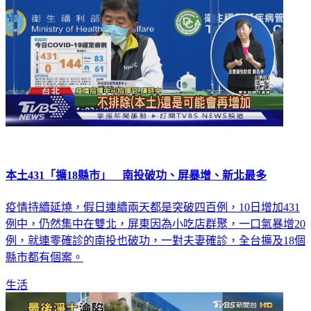
本土431「擴18縣市」 南投破功、屏暴增、新北最多
疫情持續延燒，假日連續兩天都是突破四百例，10日增加431
例中，仍然集中在雙北，屏東因為小吃店群聚，一口氣暴增20
例，就連零確診的南投也破功，一對夫妻確診，全台擴及18個
縣市都有個案。
生活