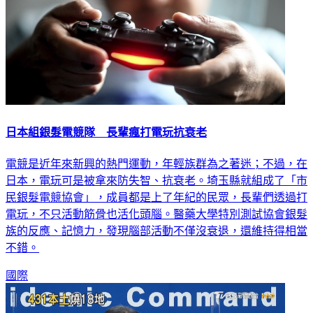
日本組銀髮電競隊 長輩瘋打電玩抗衰老
電競是近年來新興的熱門運動，年輕族群為之著迷；不過，在
日本，電玩可是被拿來防失智、抗衰老。埼玉縣就組成了「市
民銀髮電競協會」，成員都是上了年紀的民眾，長輩們透過打
電玩，不只活動筋骨也活化頭腦。醫藥大學特別測試協會銀髮
族的反應、記憶力，發現腦部活動不僅沒衰退，還維持得相當
不錯。
國際