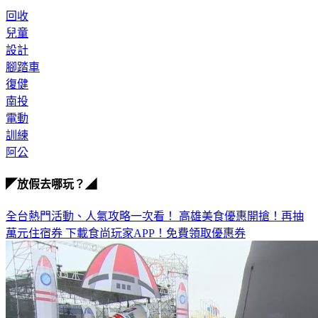
開始，一天天長大，騎上阿公的愛的鐵公雞。
回收
兒童
設計
腳踏車
復健
南投
電動
訓練
阿公
◤放假去哪玩？◢
全台熱門活動、人氣攻略一次看！
高雄美食優惠開搶！再抽
萬元住宿券
下載食尚玩家APP！免費領取優惠券