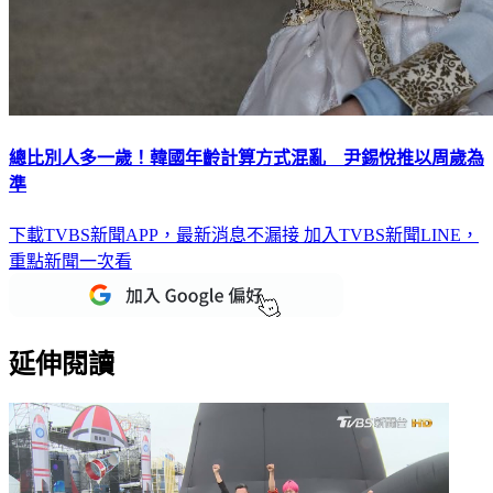
總比別人多一歲！韓國年齡計算方式混亂 尹錫悅推以周歲為
準
下載TVBS新聞APP，最新消息不漏接
加入TVBS新聞LINE，
重點新聞一次看
延伸閱讀