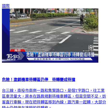
準。
國際
危險！塗銷機車待轉區仍停 待轉變成待撞
台三線，南投市南崗一路和集賢路口，是個T字路口，往工業
區車流量大，原本在路肩規劃待機車轉區，但是空間不足，妨
害直行車輛，現在把待轉區移到內線，跟汽車一起轉，大部分