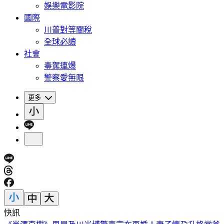
娛樂電影院
國際
川普對等關稅
全球必讀
社會
毒駕連爆
警察愛無限
更多
快訊