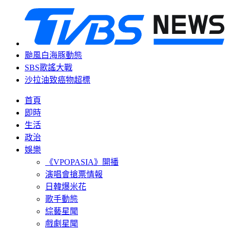
颱風白海豚動態
SBS歌謠大戰
沙拉油致癌物超標
首頁
即時
生活
政治
娛樂
《VPOPASIA》開播
演唱會搶票情報
日韓爆米花
歌手動態
綜藝星聞
戲劇星聞