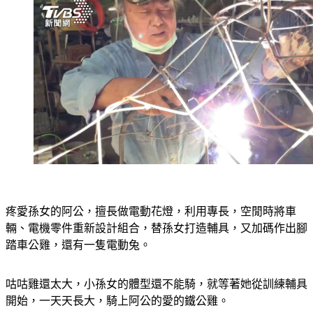
疼愛孫女的阿公，擅長做電動花燈，利用專長，空閒時將車
輛、電機零件重新設計組合，替孫女打造輔具，又加碼作出腳
踏車公雞，還有一隻電動兔。
咕咕雞還太大，小孫女的體型還不能騎，就等著她從訓練輔具