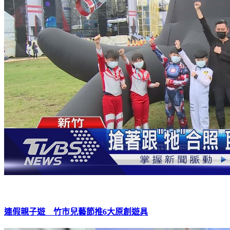
連假親子遊 竹市兒藝節推6大原創遊具