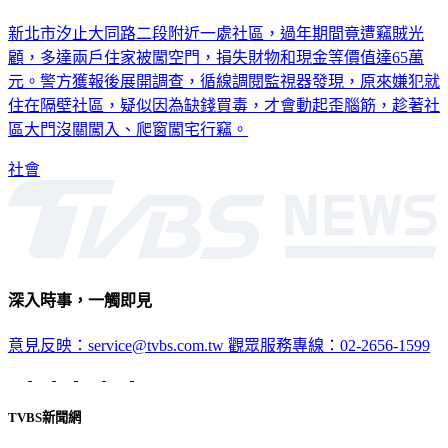
壁」
新北市汐止大同路二段附近一處社區，過年期間竟遭竊賊光
顧，多達兩戶住家被闖空門，損失財物和現金等價值達65萬
元。警方獲報後展開調查，循線調閱監視器發現，原來嫌犯就
住在隔壁社區，疑似因為缺錢買毒，才會動起歪腦筋，趁著社
區大門沒關闖入、爬窗闖宅行竊。
社會
深入時事，一觸即見
意見反映：service@tvbs.com.tw
觀眾服務專線：02-2656-1599
TVBS新聞網