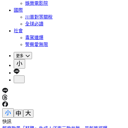
娛樂電影院
國際
川普對等關稅
全球必讀
社會
毒駕連爆
警察愛無限
更多
快訊