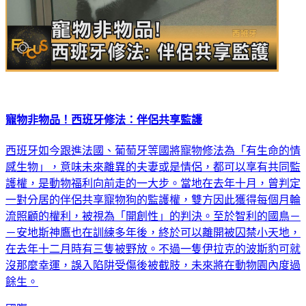
寵物非物品！西班牙修法：伴侶共享監護
西班牙如今跟進法國、葡萄牙等國將寵物修法為「有生命的情
感生物」，意味未來離異的夫妻或是情侶，都可以享有共同監
護權，是動物福利向前走的一大步。當地在去年十月，曾判定
一對分居的伴侶共享寵物狗的監護權，雙方因此獲得每個月輪
流照顧的權利，被視為「開創性」的判決。至於智利的國鳥－
－安地斯神鷹也在訓練多年後，終於可以離開被囚禁小天地，
在去年十二月時有三隻被野放。不過一隻伊拉克的波斯豹可就
沒那麼幸運，誤入陷阱受傷後被截肢，未來將在動物園內度過
餘生。