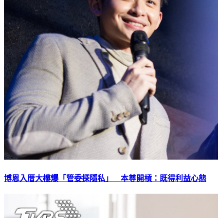
博恩入厝大樓爆「管委探隱私」 本尊開槓：既得利益心態