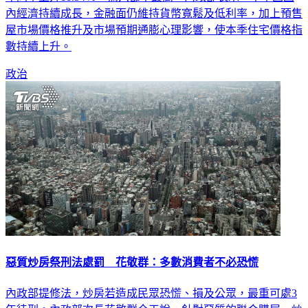
年同季上升11.34％，為六都中最高。內政部表示，本季因國
內經濟持續成長，金融面仍維持貨幣寬鬆及低利率，加上預售
屋市場價格推升及市場預期通膨心理影響，使本季住宅價格指
數持續上升。
政治
惡質炒房祭刑法處罰 花敬群：多數消費者不必恐慌