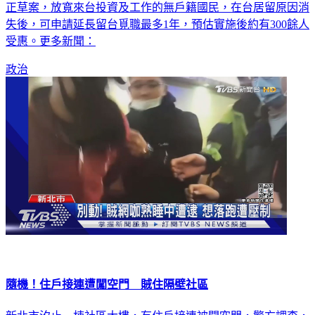
報通過「台灣地區無戶籍國民申請入國居留定居許可辦法」修
正草案，放寬來台投資及工作的無戶籍國民，在台居留原因消
失後，可申請延長留台覓職最多1年，預估實施後約有300餘人
受惠。更多新聞：
政治
隨機！住戶接連遭闖空門 賊住隔壁社區