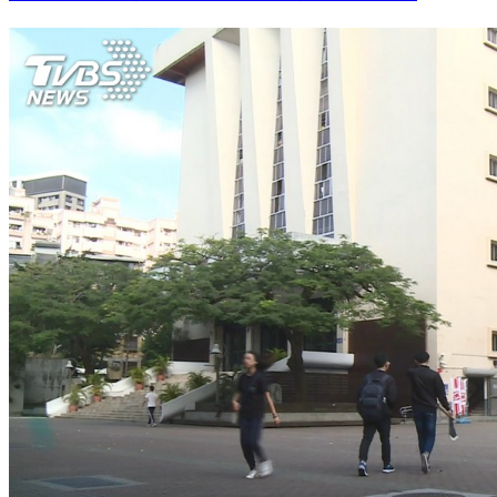
惡質炒房祭刑法處罰 花敬群：多數消費者不必恐慌