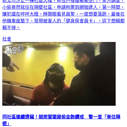
新北市汐止一棟社區大樓，有住戶接連被闖空門，警方調查，
小偷竟然就住在隔壁社區，申請拘票到網咖逮人，第一時間，
嫌犯還在呼呼大睡，睜開眼看見員警，一度想要落跑，最後在
他機車座墊下，發現被害人的「健身房會員卡」，這下想賴都
賴不掉。
社會
同社區連續遭竊！賊爬窗闖屋偷金飾鑽戒 警一查「竟住隔