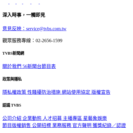
深入時事，一觸即見
意見反映：service@tvbs.com.tw
觀眾服務專線：02-2656-1599
TVBS新聞網
關於我們
56新聞台節目表
政策與隱私
隱私權政策
性騷擾防治措施
網站使用協定
版權宣告
認識 TVBS
公司介紹
企業動態
人才招募
主播專區
星藝象娛樂
節目版權銷售
公開招標
業務服務
官方聲明
獲獎紀錄／認證