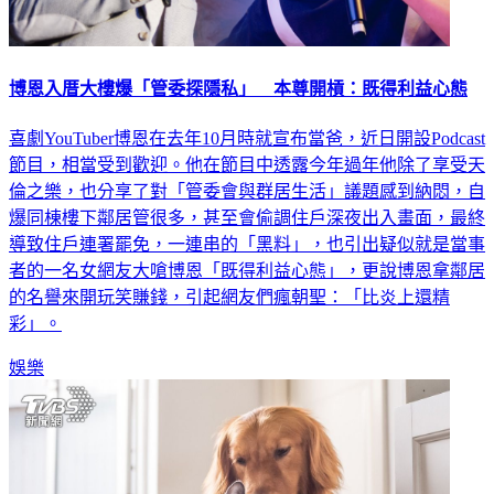
博恩入厝大樓爆「管委探隱私」 本尊開槓：既得利益心態
喜劇YouTuber博恩在去年10月時就宣布當爸，近日開設Podcast
節目，相當受到歡迎。他在節目中透露今年過年他除了享受天
倫之樂，也分享了對「管委會與群居生活」議題感到納悶，自
爆同棟樓下鄰居管很多，甚至會偷調住戶深夜出入畫面，最終
導致住戶連署罷免，一連串的「黑料」，也引出疑似就是當事
者的一名女網友大嗆博恩「既得利益心態」，更說博恩拿鄰居
的名譽來開玩笑賺錢，引起網友們瘋朝聖：「比炎上還精
彩」。
娛樂