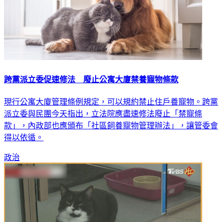
跨黨派立委促速修法 廢止公寓大廈禁養寵物條款
現行公寓大廈管理條例規定，可以規約禁止住戶養寵物。跨黨
派立委與民團今天指出，立法院應盡速修法廢止「禁寵條
款」，內政部也應頒布「社區飼養寵物管理辦法」，讓管委會
得以依循。
政治