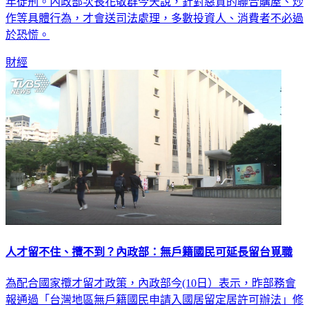
內政部提修法，炒房若造成民眾恐慌、損及公眾，最重可處3
年徒刑。內政部次長花敬群今天說，針對惡質的聯合購屋、炒
作等具體行為，才會送司法處理，多數投資人、消費者不必過
於恐慌。
財經
人才留不住、攬不到？內政部：無戶籍國民可延長留台覓職
為配合國家攬才留才政策，內政部今(10日）表示，昨部務會