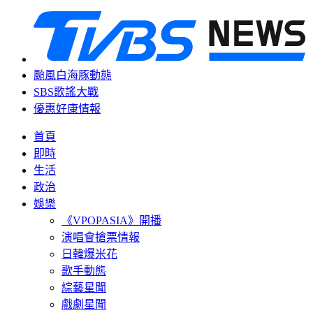
颱風白海豚動態
SBS歌謠大戰
優惠好康情報
首頁
即時
生活
政治
娛樂
《VPOPASIA》開播
演唱會搶票情報
日韓爆米花
歌手動態
綜藝星聞
戲劇星聞