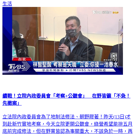
生活
續戰！立院內政委員會「考察+公聽會」 在野皆籲「不急！
先撤案」
立法院內政委員會為了地制法修法、朝野膠著！昨天(13日)才
到赴新竹實地考察，今天立院更開公聽會，綠營希望能拚五月