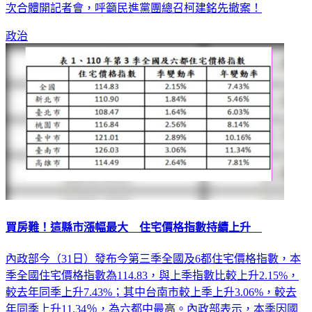
底前完成修法，但在野黨皆認為事關重大，不該急於一時，再
次合體開記者會，呼籲民進黨團總召柯建銘先撤案！
政治
買房難！這縣市漲幅最大 住宅價格指數持續上升
內政部今（31日）發布今第三季全國及6都住宅價格指數，本
季全國住宅價格指數為114.83，與上季指數比較上升2.15%，
較去年同季上升7.43%；其中台南市較上季上升3.06%，較去