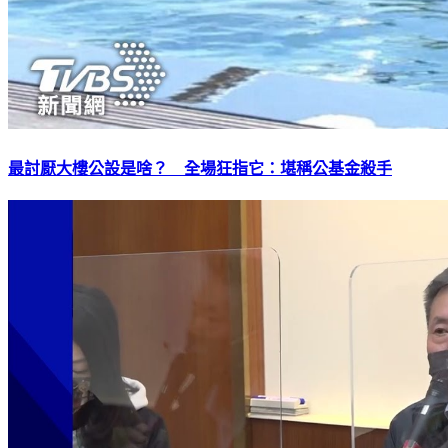
最討厭大樓公設是啥？ 全場狂指它：堪稱公基金殺手