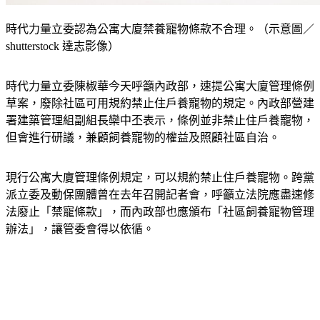
時代力量立委認為公寓大廈禁養寵物條款不合理。（示意圖／
shutterstock 達志影像）
時代力量立委陳椒華今天呼籲內政部，速提公寓大廈管理條例
草案，廢除社區可用規約禁止住戶養寵物的規定。內政部營建
署建築管理組副組長欒中丕表示，條例並非禁止住戶養寵物，
但會進行研議，兼顧飼養寵物的權益及照顧社區自治。
現行公寓大廈管理條例規定，可以規約禁止住戶養寵物。跨黨
派立委及動保團體曾在去年召開記者會，呼籲立法院應盡速修
法廢止「禁寵條款」，而內政部也應頒布「社區飼養寵物管理
辦法」，讓管委會得以依循。