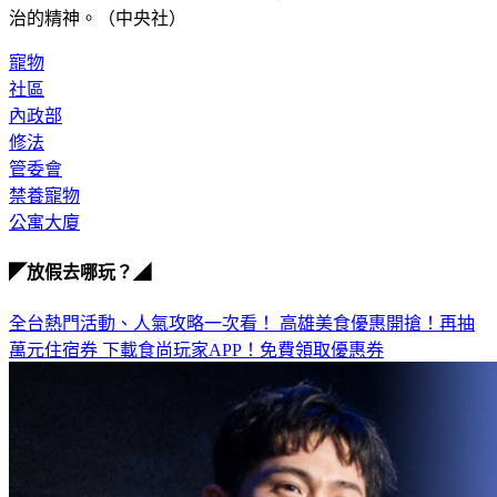
方向中整體進行研議，兼顧飼養寵物的權益，以及照顧社區自
治的精神。（中央社）
寵物
社區
內政部
修法
管委會
禁養寵物
公寓大廈
◤放假去哪玩？◢
全台熱門活動、人氣攻略一次看！
高雄美食優惠開搶！再抽
萬元住宿券
下載食尚玩家APP！免費領取優惠券