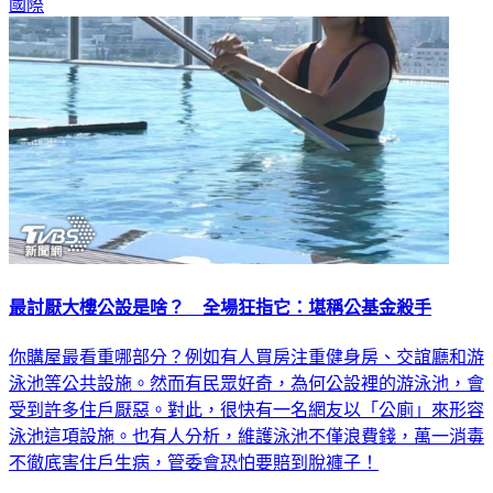
國際
最討厭大樓公設是啥？ 全場狂指它：堪稱公基金殺手
你購屋最看重哪部分？例如有人買房注重健身房、交誼廳和游
泳池等公共設施。然而有民眾好奇，為何公設裡的游泳池，會
受到許多住戶厭惡。對此，很快有一名網友以「公廁」來形容
泳池這項設施。也有人分析，維護泳池不僅浪費錢，萬一消毒
不徹底害住戶生病，管委會恐怕要賠到脫褲子！