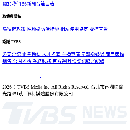
關於我們
56新聞台節目表
政策與隱私
隱私權政策
性騷擾防治措施
網站使用協定
版權宣告
認識 TVBS
公司介紹
企業動態
人才招募
主播專區
星藝象娛樂
節目版權
銷售
公開招標
業務服務
官方聲明
獲獎紀錄／認證
2026 © TVBS Media Inc. All Rights Reserved. 台北市內湖區瑞
光路451號 | 聯利媒體股份有限公司