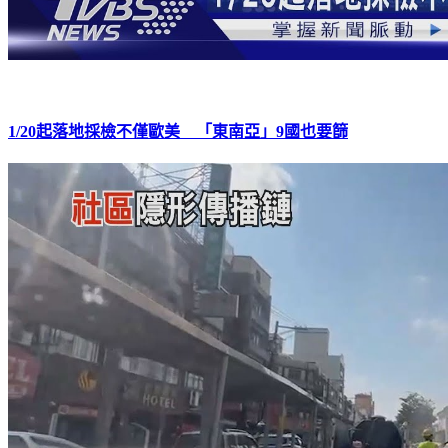
1/20起落地採檢不僅歐美 「東南亞」9國也要篩