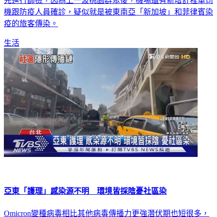
先進行篩檢，因為上一波桃園群聚後，機場還有新增計程車司
機跟防疫人員確診，疑似就是被東南亞「新加坡」和菲律賓染
疫的旅客傳染。
生活
亞東「護理」感染源不明 環境皆採陰憂社區染
Omicron變種病毒相比其他病毒傳播力更強潛伏期也短很多，