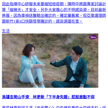
因此指揮中心研擬未來要縮短檢疫期，陳時中將跟專家討論計
算「縮幾天」才安全，另外大家擔心的不明感染源，目前最新
進展，因為車禍送醫驗出確診的，確定屬舊案，但亞東護理師
跟新竹1家4口快篩發現確診的，感染源還在查。
生活
吳謹言爬山手滑 林更新「下半身失蹤」屁股差點不保
男星林更新因主演《步步驚心》中有情有義的十四爺走紅，近