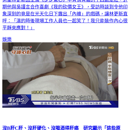
期他與吳謹言合作喜劇《我的砍價女王》，受訪時談到令他印
象深刻的竟是在光天化日下露出「內褲」的戲碼，讓林更新直
呼：「演的時後現場工作人員也一起笑了！我只能裝作內心很
平靜來應對！」
娛樂
沒B肝C肝、沒肝硬化、沒喝酒得肝癌 研究顯示「這些原