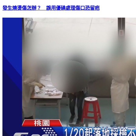
發生燒燙傷怎辦？ 誤用優碘處理傷口恐留疤