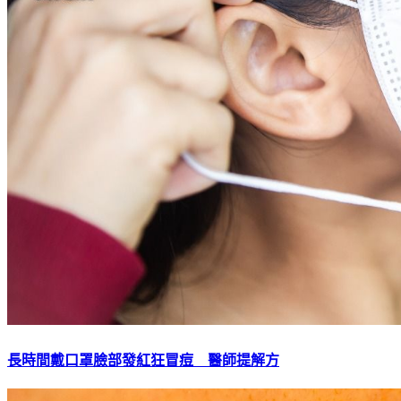
長時間戴口罩臉部發紅狂冒痘 醫師提解方