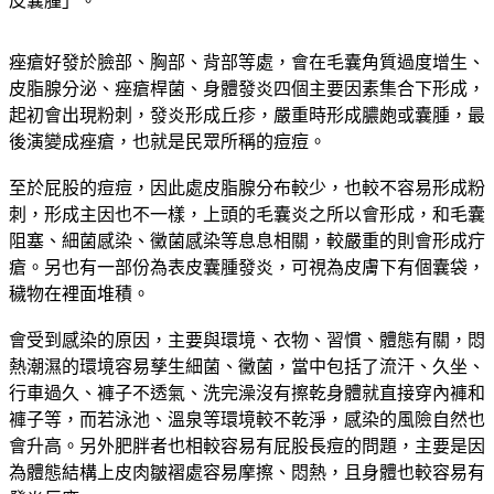
皮囊腫」。
痤瘡好發於臉部、胸部、背部等處，會在毛囊角質過度增生、
皮脂腺分泌、痤瘡桿菌、身體發炎四個主要因素集合下形成，
起初會出現粉刺，發炎形成丘疹，嚴重時形成膿皰或囊腫，最
後演變成痤瘡，也就是民眾所稱的痘痘。
至於屁股的痘痘，因此處皮脂腺分布較少，也較不容易形成粉
刺，形成主因也不一樣，上頭的毛囊炎之所以會形成，和毛囊
阻塞、細菌感染、黴菌感染等息息相關，較嚴重的則會形成疔
瘡。另也有一部份為表皮囊腫發炎，可視為皮膚下有個囊袋，
穢物在裡面堆積。
會受到感染的原因，主要與環境、衣物、習慣、體態有關，悶
熱潮濕的環境容易孳生細菌、黴菌，當中包括了流汗、久坐、
行車過久、褲子不透氣、洗完澡沒有擦乾身體就直接穿內褲和
褲子等，而若泳池、溫泉等環境較不乾淨，感染的風險自然也
會升高。另外肥胖者也相較容易有屁股長痘的問題，主要是因
為體態結構上皮肉皺褶處容易摩擦、悶熱，且身體也較容易有