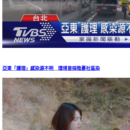
亞東「護理」感染源不明 環境皆採陰憂社區染