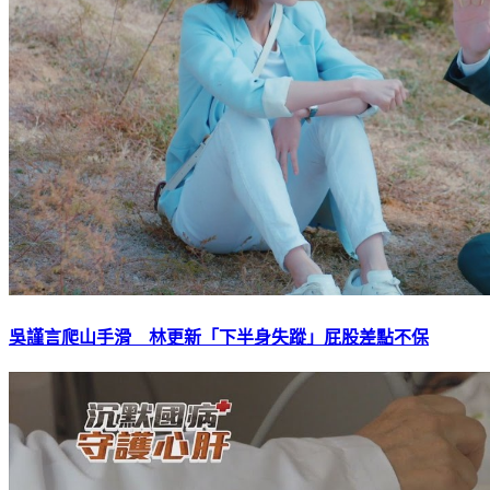
吳謹言爬山手滑 林更新「下半身失蹤」屁股差點不保