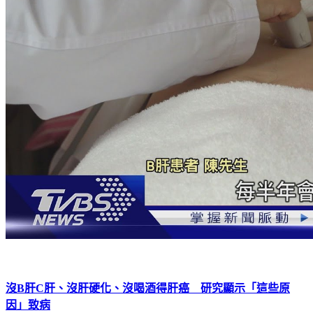
沒B肝C肝、沒肝硬化、沒喝酒得肝癌 研究顯示「這些原
因」致病