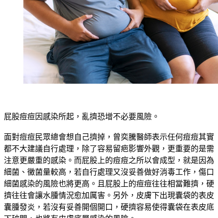
屁股痘痘因感染所起，亂擠恐增不必要風險。
面對痘痘民眾總會想自己擠掉，曾奕騰醫師表示任何痘痘其實
都不大建議自行處理，除了容易留疤影響外觀，更重要的是需
注意更嚴重的感染。而屁股上的痘痘之所以會成型，就是因為
細菌、黴菌量較高，若自行處理又沒妥善做好消毒工作，傷口
細菌感染的風險也將更高。且屁股上的痘痘往往相當難擠，硬
擠往往會讓水腫情況愈加厲害。另外，皮膚下出現囊袋的表皮
囊腫發炎，若沒有妥善開個開口，硬擠容易使得囊袋在表皮底