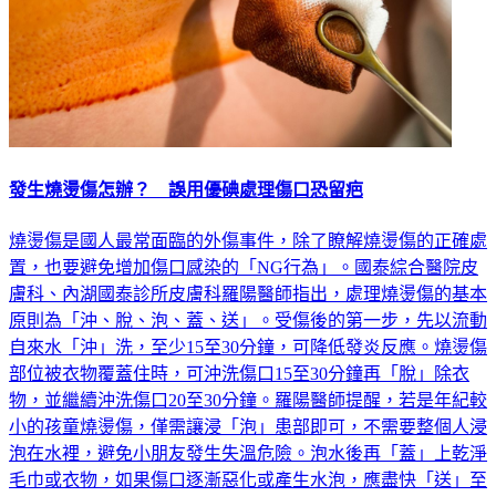
發生燒燙傷怎辦？ 誤用優碘處理傷口恐留疤
燒燙傷是國人最常面臨的外傷事件，除了瞭解燒燙傷的正確處
置，也要避免增加傷口感染的「NG行為」。國泰綜合醫院皮
膚科、內湖國泰診所皮膚科羅陽醫師指出，處理燒燙傷的基本
原則為「沖、脫、泡、蓋、送」。受傷後的第一步，先以流動
自來水「沖」洗，至少15至30分鐘，可降低發炎反應。燒燙傷
部位被衣物覆蓋住時，可沖洗傷口15至30分鐘再「脫」除衣
物，並繼續沖洗傷口20至30分鐘。羅陽醫師提醒，若是年紀較
小的孩童燒燙傷，僅需讓浸「泡」患部即可，不需要整個人浸
泡在水裡，避免小朋友發生失溫危險。泡水後再「蓋」上乾淨
毛巾或衣物，如果傷口逐漸惡化或產生水泡，應盡快「送」至