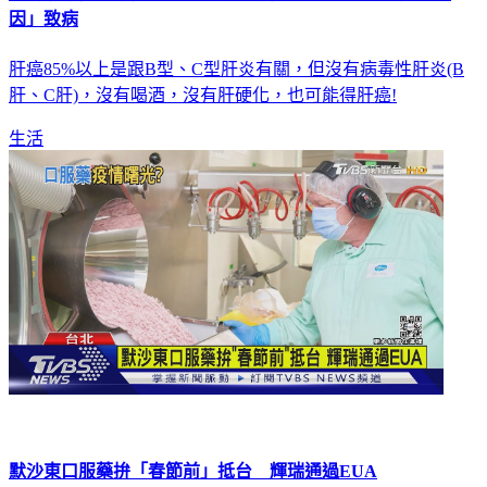
因」致病
肝癌85%以上是跟B型、C型肝炎有關，但沒有病毒性肝炎(B
肝、C肝)，沒有喝酒，沒有肝硬化，也可能得肝癌!
生活
默沙東口服藥拚「春節前」抵台 輝瑞通過EUA