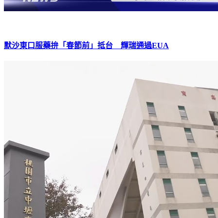
默沙東口服藥拚「春節前」抵台 輝瑞通過EUA