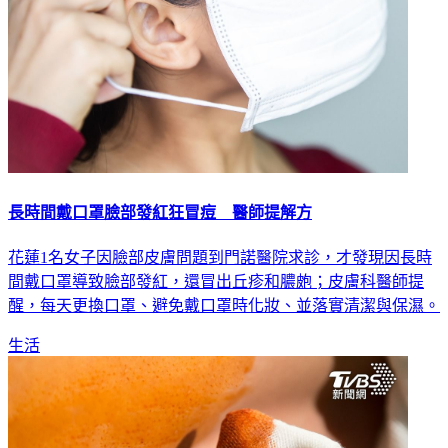
長時間戴口罩臉部發紅狂冒痘 醫師提解方
花蓮1名女子因臉部皮膚問題到門諾醫院求診，才發現因長時
間戴口罩導致臉部發紅，還冒出丘疹和膿皰；皮膚科醫師提
醒，每天更換口罩、避免戴口罩時化妝、並落實清潔與保濕。
生活