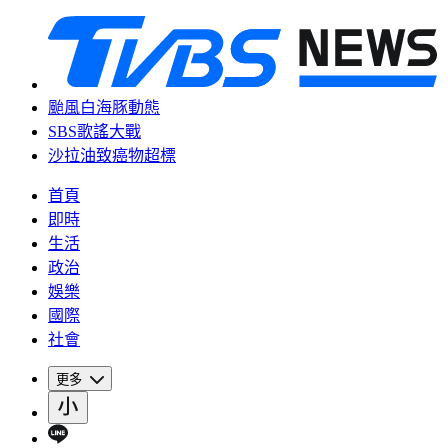
颱風白海豚動態
SBS歌謠大戰
沙拉油致癌物超標
首頁
即時
生活
政治
娛樂
國際
社會
更多