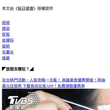
本文由《
每日健康
》授權提供
痘痘
感染
屁股
皮膚科
留疤
毛囊炎
痤瘡
◤放假去哪玩？◢
全台熱門活動、人氣攻略一次看！
高雄美食優惠開搶！再抽
萬元住宿券
下載食尚玩家APP！免費領取優惠券