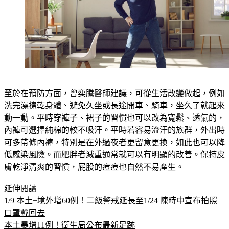
至於在預防方面，曾奕騰醫師建議，可從生活改變做起，例如
洗完澡擦乾身體、避免久坐或長途開車、騎車，坐久了就起來
動一動。平時穿褲子、裙子的習慣也可以改為寬鬆、透氣的，
內褲可選擇純棉的較不吸汗。平時若容易流汗的族群，外出時
可多帶條內褲，特別是在外過夜者更留意更換，如此也可以降
低感染風險。而肥胖者減重通常就可以有明顯的改善。保持皮
膚乾淨清爽的習慣，屁股的痘痘也自然不易產生。
延伸閱讀
1/9 本土+境外增60例！二級警戒延長至1/24 陳時中宣布拍照
口罩戴回去
本土暴增11例！衛生局公布最新足跡