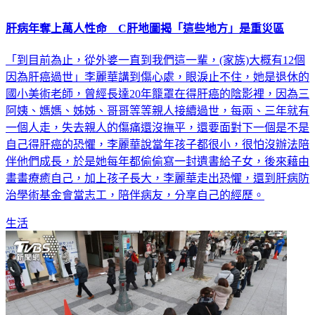
肝病年奪上萬人性命 C肝地圖揭「這些地方」是重災區
「到目前為止，從外婆一直到我們這一輩，(家族)大概有12個
因為肝癌過世」李麗華講到傷心處，眼淚止不住，她是退休的
國小美術老師，曾經長達20年籠罩在得肝癌的陰影裡，因為三
阿姨、媽媽、姊姊、哥哥等等親人接續過世，每兩、三年就有
一個人走，失去親人的傷痛還沒撫平，還要面對下一個是不是
自己得肝癌的恐懼，李麗華說當年孩子都很小，很怕沒辦法陪
伴他們成長，於是她每年都偷偷寫一封遺書給子女，後來藉由
畫畫療癒自己，加上孩子長大，李麗華走出恐懼，還到肝病防
治學術基金會當志工，陪伴病友，分享自己的經歷。
生活