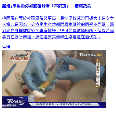
新增2學生染疫卻跟確診者「不同班」 環境恐染
桃園現在等於社區風險又更高，最怕學校感染再擴大！這次令
人擔心是因為，染疫學生竟然都跟原本確診的同學不同班，那
到底在哪裡被感染？專家懷疑，很可能是透過廁所，但倘若病
毒真在廁所傳播，恐怕還有其他學生染疫還在潛伏期。
生活