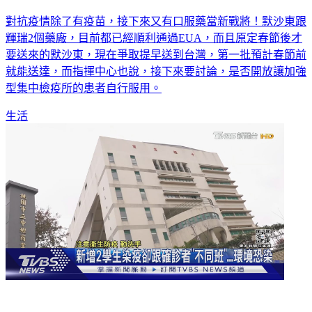
對抗疫情除了有疫苗，接下來又有口服藥當新戰將！默沙東跟
輝瑞2個藥廠，目前都已經順利通過EUA，而且原定春節後才
要送來的默沙東，現在爭取提早送到台灣，第一批預計春節前
就能送達，而指揮中心也說，接下來要討論，是否開放讓加強
型集中檢疫所的患者自行服用。
生活