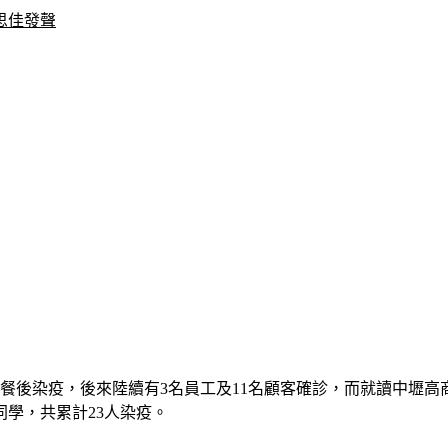
思佳發聲
後染疫，後來陸續有3名員工及11名顧客確診，而就讀中壢高商的
同學，共累計23人染疫。