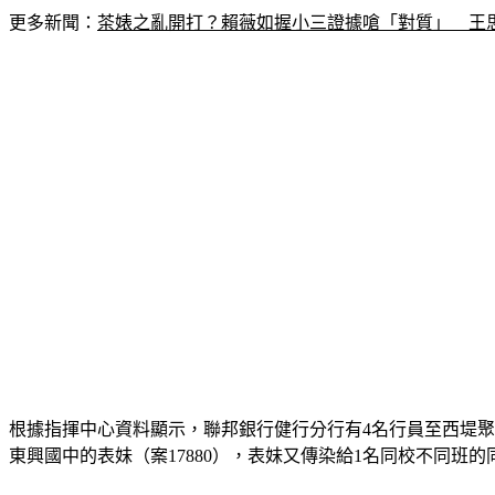
更多新聞：
茶婊之亂開打？賴薇如握小三證據嗆「對質」　王
根據指揮中心資料顯示，聯邦銀行健行分行有4名行員至西堤聚餐
東興國中的表妹（案17880），表妹又傳染給1名同校不同班的