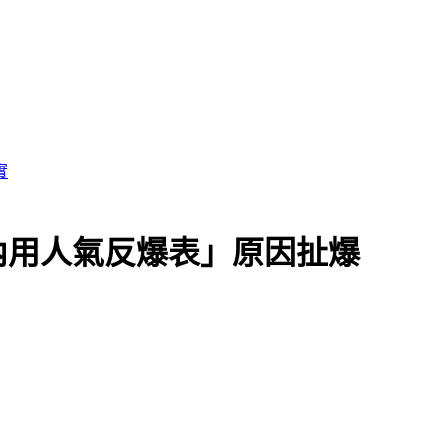
亡
內用人氣反爆表」原因扯爆