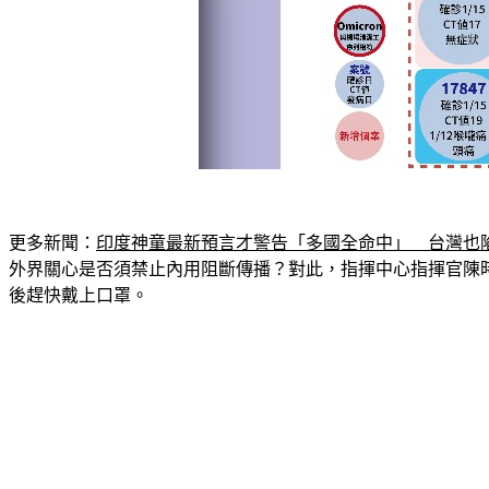
更多新聞：
印度神童最新預言才警告「多國全命中」　台灣也
外界關心是否須禁止內用阻斷傳播？對此，指揮中心指揮官陳
後趕快戴上口罩。