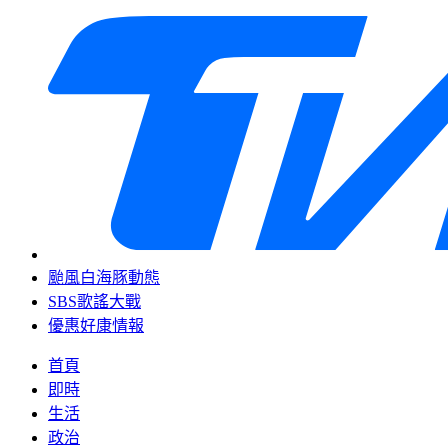
颱風白海豚動態
SBS歌謠大戰
優惠好康情報
首頁
即時
生活
政治