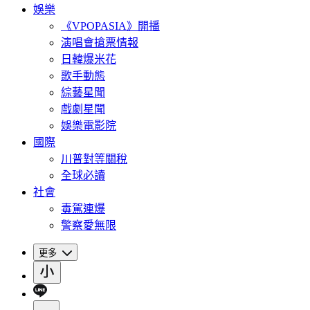
娛樂
《VPOPASIA》開播
演唱會搶票情報
日韓爆米花
歌手動態
綜藝星聞
戲劇星聞
娛樂電影院
國際
川普對等關稅
全球必讀
社會
毒駕連爆
警察愛無限
更多