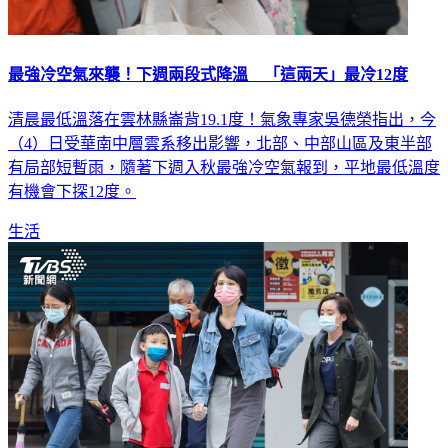
最強冷空氣來襲！下週兩段式降溫 「這兩天」最冷12度
清晨最低溫落在雲林縣崙背19.1度！氣象專家吳德榮指出，今
（4）日受華南中層雲系移出影響，北部、中部山區及東半部
有局部短暫雨，隨著下週入秋最強冷空氣報到，平地最低溫度
有機會下探12度。
生活