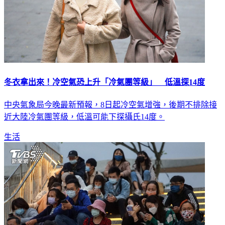
冬衣拿出來！冷空氣恐上升「冷氣團等級」 低溫探14度
中央氣象局今晚最新預報，8日起冷空氣增強，後期不排除接
近大陸冷氣團等級，低溫可能下探攝氏14度。
生活