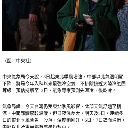
（圖／中央社）
中央氣象局今天說，8日起東北季風增強，中部以北氣溫明顯
下降，將是今年入秋以來最強冷空氣，不排除接近大陸冷氣團
等級，預估持續至12日，氣象專家預測先濕冷、後乾冷。
氣象局說，今天台灣仍受東北季風影響，北部天氣舒適至稍
涼，中南部體感較溫暖，但日夜溫差大，明天及5日，連續多
日的東北季風暫告一段落，溫度稍回升，6日、7日鋒面通過，
中部以北及東半部有零星短暫雨。