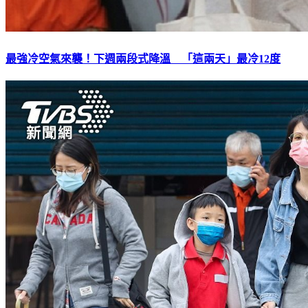
最強冷空氣來襲！下週兩段式降溫 「這兩天」最冷12度