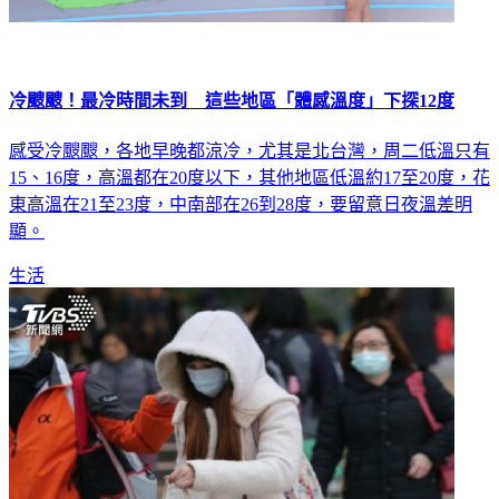
冷颼颼！最冷時間未到 這些地區「體感溫度」下探12度
感受冷颼颼，各地早晚都涼冷，尤其是北台灣，周二低溫只有
15、16度，高溫都在20度以下，其他地區低溫約17至20度，花
東高溫在21至23度，中南部在26到28度，要留意日夜溫差明
顯。
生活