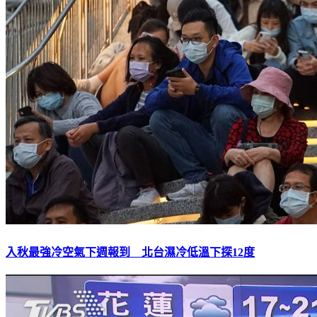
入秋最強冷空氣下週報到 北台濕冷低溫下探12度