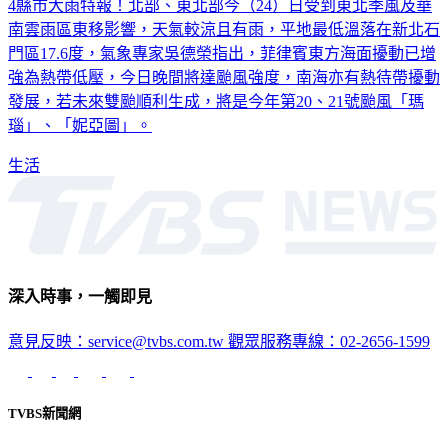
4縣市大雨特報！北部、東北部今（24）日受到東北季風及華
南雲雨區東移影響，天氣較涼且有雨，平地最低溫落在新北石
門區17.6度，氣象專家吳德榮指出，菲律賓東方海面擾動已增
強為熱帶低壓，今日晚間將達颱風強度，南海亦有熱待帶擾動
發展，若未來雙颱順利生成，將是今年第20、21號颱風「瑪
瑙」、「妮亞圖」。
生活
深入時事，一觸即見
意見反映：service@tvbs.com.tw
觀眾服務專線：02-2656-1599
TVBS新聞網