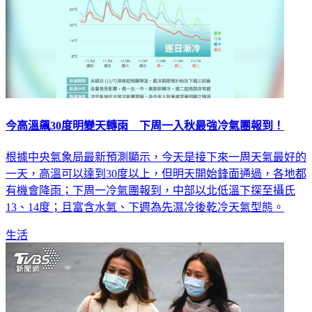
今高溫飆30度明變天轉雨 下周一入秋最強冷氣團報到！
根據中央氣象局最新預測顯示，今天是接下來一周天氣最好的
一天，高溫可以達到30度以上，但明天開始鋒面通過，各地都
有機會降雨；下周一冷氣團報到，中部以北低溫下探至攝氏
13、14度；且富含水氣、下週為先濕冷後乾冷天氣型態。
生活