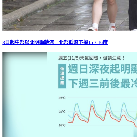
8日起中部以北明顯轉涼 北部低溫下探15、16度