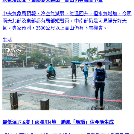
水氣增加北、東部變天轉雨 高山仍有機會下雪
中央氣象局預報，冷空氣減弱，氣溫回升，但水氣增加，今明
兩天北部及東部都有局部短暫雨，中南部仍是可見陽光好天
氣。專家預測，3500公尺以上高山仍有下雪機會。
生活
最低溫17.6度！雨彈甩4地 颱風「瑪瑙」估今晚生成