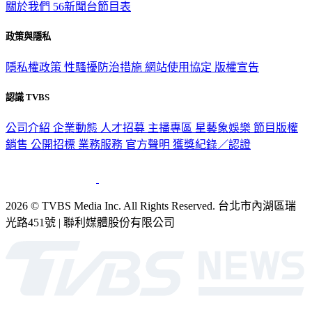
關於我們
56新聞台節目表
政策與隱私
隱私權政策
性騷擾防治措施
網站使用協定
版權宣告
認識 TVBS
公司介紹
企業動態
人才招募
主播專區
星藝象娛樂
節目版權
銷售
公開招標
業務服務
官方聲明
獲獎紀錄／認證
2026 © TVBS Media Inc. All Rights Reserved. 台北市內湖區瑞
光路451號 | 聯利媒體股份有限公司