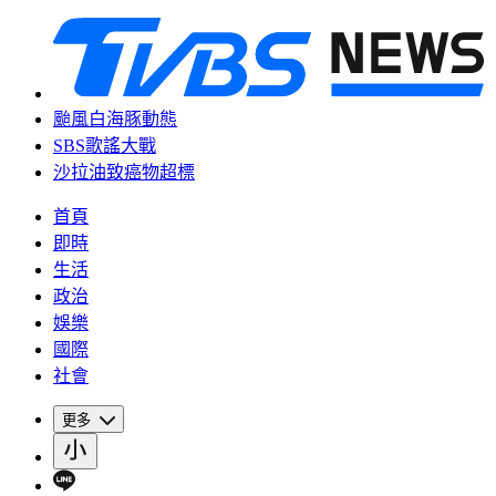
颱風白海豚動態
SBS歌謠大戰
沙拉油致癌物超標
首頁
即時
生活
政治
娛樂
國際
社會
更多