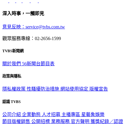
深入時事，一觸即見
意見反映：service@tvbs.com.tw
觀眾服務專線：02-2656-1599
TVBS新聞網
關於我們
56新聞台節目表
政策與隱私
隱私權政策
性騷擾防治措施
網站使用協定
版權宣告
認識 TVBS
公司介紹
企業動態
人才招募
主播專區
星藝象娛樂
節目版權銷售
公開招標
業務服務
官方聲明
獲獎紀錄／認證