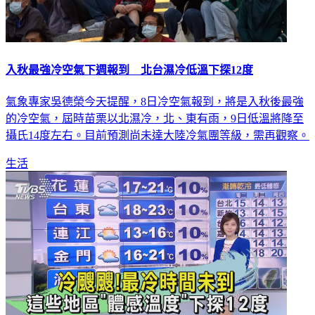
入秋最強冷空氣下週報到 北台濕冷低溫下探12度
氣象專家吳德榮今天提醒，8日冷空氣報到，將是入秋後最強
的冷空氣，屆時苗栗以北濕冷，北、東有雨，9日低溫將降至
攝氏14度左右。目前預測尚未達大陸冷氣團等級，需再觀察。
生活