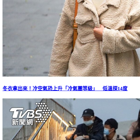
冬衣拿出來！冷空氣恐上升「冷氣團等級」 低溫探14度