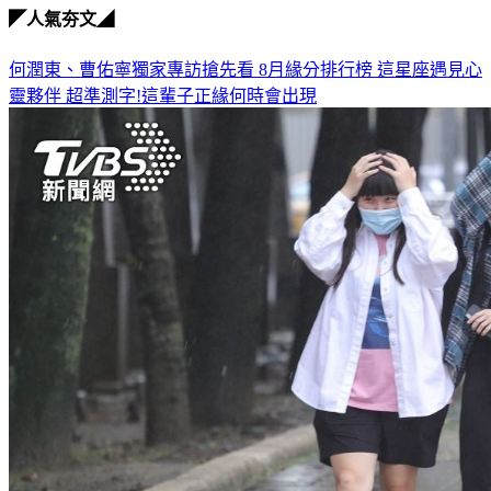
◤人氣夯文◢
何潤東、曹佑寧獨家專訪搶先看
8月緣分排行榜 這星座遇見心
靈夥伴
超準測字!這輩子正緣何時會出現