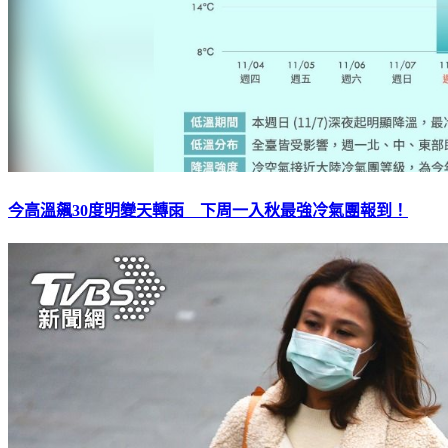
今高溫飆30度明變天轉雨 下周一入秋最強冷氣團報到！