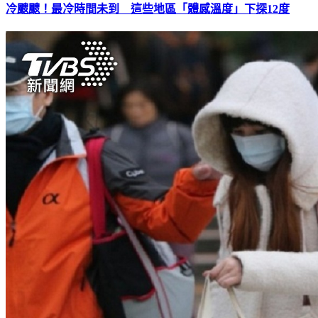
冷颼颼！最冷時間未到 這些地區「體感溫度」下探12度