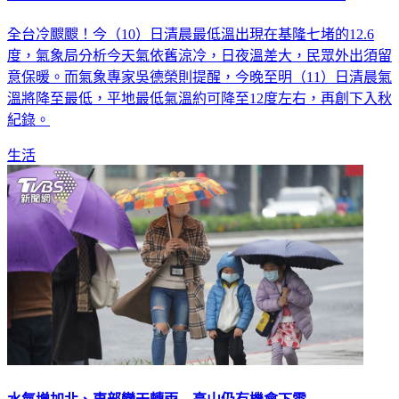
全台冷颼颼！今（10）日清晨最低溫出現在基隆七堵的12.6
度，氣象局分析今天氣依舊涼冷，日夜溫差大，民眾外出須留
意保暖。而氣象專家吳德榮則提醒，今晚至明（11）日清晨氣
溫將降至最低，平地最低氣溫約可降至12度左右，再創下入秋
紀錄。
生活