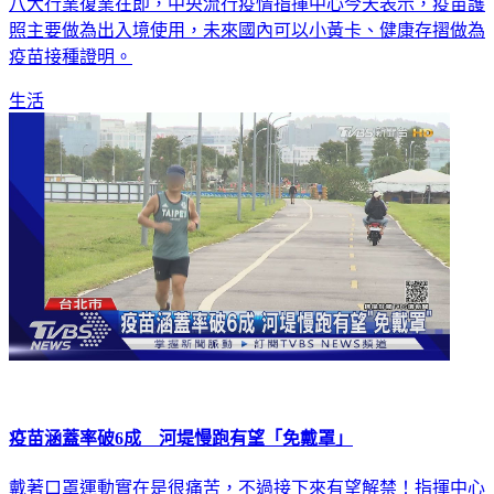
八大行業復業在即，中央流行疫情指揮中心今天表示，疫苗護
照主要做為出入境使用，未來國內可以小黃卡、健康存摺做為
疫苗接種證明。
生活
疫苗涵蓋率破6成 河堤慢跑有望「免戴罩」