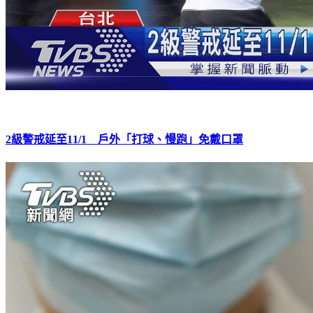
2級警戒延至11/1 戶外「打球、慢跑」免戴口罩