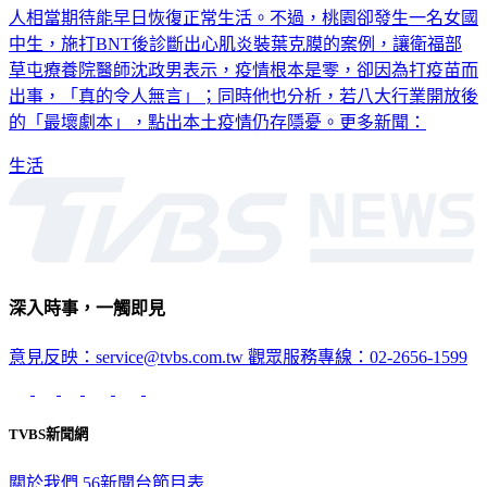
近日全台新冠疫情趨緩，已連續多日確診數降至個位數，不少
人相當期待能早日恢復正常生活。不過，桃園卻發生一名女國
中生，施打BNT後診斷出心肌炎裝葉克膜的案例，讓衛福部
草屯療養院醫師沈政男表示，疫情根本是零，卻因為打疫苗而
出事，「真的令人無言」；同時他也分析，若八大行業開放後
的「最壞劇本」，點出本土疫情仍存隱憂。更多新聞：
生活
深入時事，一觸即見
意見反映：service@tvbs.com.tw
觀眾服務專線：02-2656-1599
TVBS新聞網