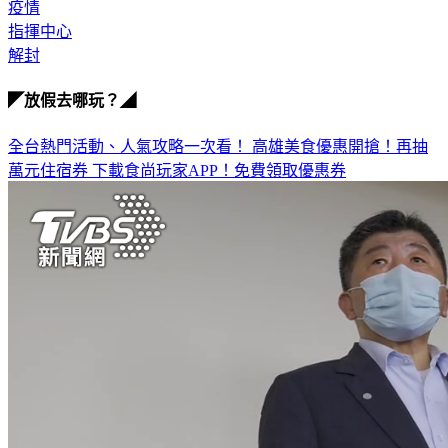
八大行業
疫情
指揮中心
解封
◤放假去哪玩？◢
全台熱門活動、人氣攻略一次看！
高雄美食優惠開搶！再抽
萬元住宿券
下載食尚玩家APP！免費領取優惠券