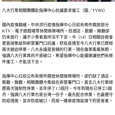
八大行業相關團體赴指揮中心抗議要求復工（圖／TVBS）
國內疫情趨緩，中央流行疫情指揮中心日前有條件開放部分
KTV、電子遊戲場等休閒娛樂場所，但酒店、歌廳、舞廳卻
仍未放行，讓不少業者直呼活不下去，今（14）日相關自救會
更直接集結到疾管署門口抗議，怒批疫情至今八大行業已歷經
兩次被迫停業，八大永遠是背鍋的行業，現在復業遙遙無期，
強調八大行業真的不是破口，希望指揮中心能儘速讓他們有條
件復工，才能活下去。
指揮中心日前公布有條件開放休閒娛樂場所，卻仍缺了酒店、
歌廳、舞廳，相關團體今集結在疾管署門口，直言八大行業經
歷兩次強制性停業，去年停了1.5個月，今年到現在已停工5個
月，強調八大行業也是台灣一份子，最先配合停業，也最遵守
防疫措施，並非防疫破口，而是一連串疫情延燒下的受害者。