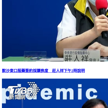
默沙東口服藥簽約採購進度 莊人祥下午2時說明