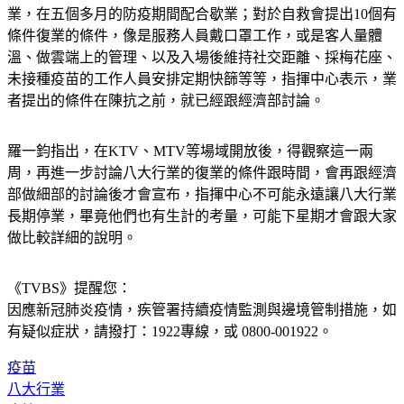
始做觀察。面對八大行業的陳情，指揮中心首先感謝八大行
業，在五個多月的防疫期間配合歇業；對於自救會提出10個有
條件復業的條件，像是服務人員戴口罩工作，或是客人量體
溫、做雲端上的管理、以及入場後維持社交距離、採梅花座、
未接種疫苗的工作人員安排定期快篩等等，指揮中心表示，業
者提出的條件在陳抗之前，就已經跟經濟部討論。
羅一鈞指出，在KTV、MTV等場域開放後，得觀察這一兩
周，再進一步討論八大行業的復業的條件跟時間，會再跟經濟
部做細部的討論後才會宣布，指揮中心不可能永遠讓八大行業
長期停業，畢竟他們也有生計的考量，可能下星期才會跟大家
做比較詳細的說明。
《TVBS》提醒您：
因應新冠肺炎疫情，疾管署持續疫情監測與邊境管制措施，
如
有疑似症狀，請撥打：1922專線，或 0800-001922。
疫苗