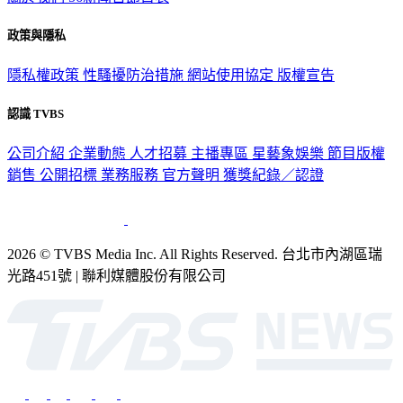
關於我們
56新聞台節目表
政策與隱私
隱私權政策
性騷擾防治措施
網站使用協定
版權宣告
認識 TVBS
公司介紹
企業動態
人才招募
主播專區
星藝象娛樂
節目版權
銷售
公開招標
業務服務
官方聲明
獲獎紀錄／認證
2026 © TVBS Media Inc. All Rights Reserved. 台北市內湖區瑞
光路451號 | 聯利媒體股份有限公司