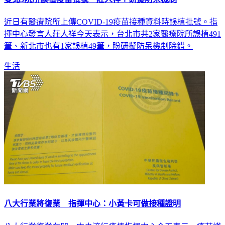
雙北3院所誤植疫苗批號 莊人祥：研擬防呆機制
近日有醫療院所上傳COVID-19疫苗接種資料時誤植批號。指
揮中心發言人莊人祥今天表示，台北市共2家醫療院所誤植491
筆、新北市也有1家誤植49筆，盼研擬防呆機制除錯。
生活
八大行業將復業 指揮中心：小黃卡可做接種證明