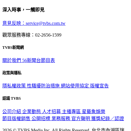
深入時事，一觸即見
意見反映：service@tvbs.com.tw
觀眾服務專線：02-2656-1599
TVBS新聞網
關於我們
56新聞台節目表
政策與隱私
隱私權政策
性騷擾防治措施
網站使用協定
版權宣告
認識 TVBS
公司介紹
企業動態
人才招募
主播專區
星藝象娛樂
節目版權銷售
公開招標
業務服務
官方聲明
獲獎紀錄／認證