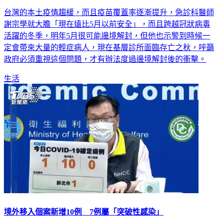
輕症病人恐爆量！專家預測明年邊境解封時間點
台灣的本土疫情趨緩，而且疫苗覆蓋率逐漸提升，急診科醫師
謝宗學就大膽「現在遠比5月以前安全」，而且跨越冠狀病毒
活躍的冬季，明年5月很可能邊境解封，但他也示警到時候一
定會帶來大量的輕症病人，現在基層診所面臨存亡之秋，呼籲
政府必須重視這個問題，才有辦法度過邊境解封後的衝擊。
生活