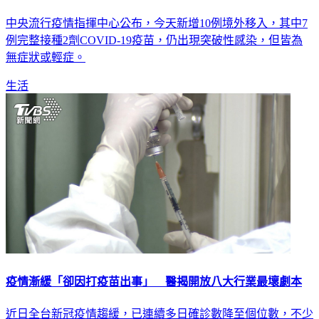
境外移入個案新增10例 7例屬「突破性感染」
中央流行疫情指揮中心公布，今天新增10例境外移入，其中7
例完整接種2劑COVID-19疫苗，仍出現突破性感染，但皆為
無症狀或輕症。
生活
疫情漸緩「卻因打疫苗出事」 醫揭開放八大行業最壞劇本