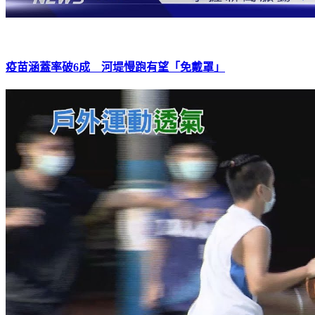
疫苗涵蓋率破6成 河堤慢跑有望「免戴罩」