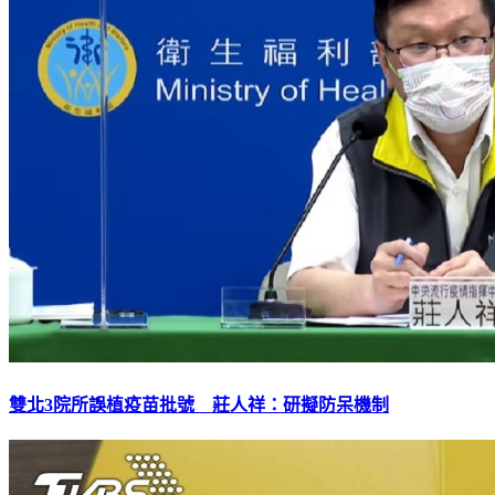
雙北3院所誤植疫苗批號 莊人祥：研擬防呆機制