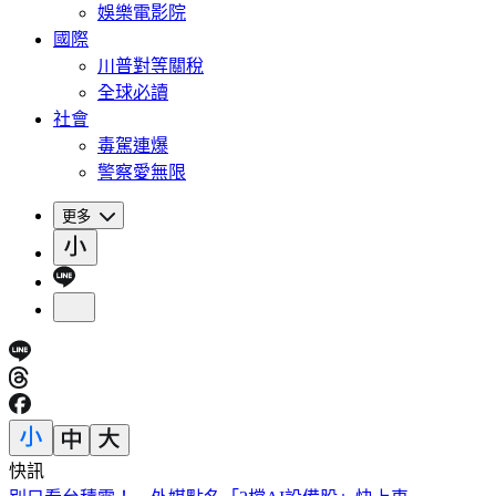
娛樂電影院
國際
川普對等關稅
全球必讀
社會
毒駕連爆
警察愛無限
更多
快訊