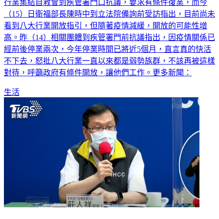
娛樂場所，但卻獨缺酒店、舞廳、歌聽等行業，昨（14）八大
行業集結自救會到疾管署門口抗議，要求有條件復業，而今
（15）日衛福部長陳時中到立法院備詢前受訪指出，目前尚未
看到八大行業開放指引，但隨著疫情減緩，開放的可能性增
高。昨（14）相關團體到疾管署門前抗議指出，因疫情關係已
經前後停業兩次，今年停業時間已將近5個月，直言真的快活
不下去，怒批八大行業一直以來都是弱勢族群，不該再被這樣
對待，呼籲政府有條件開放，讓他們工作。更多新聞：
生活