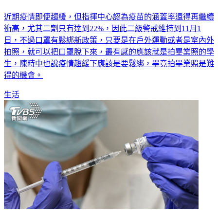
2級警戒延至11/1 戶外「打球、慢跑」免戴口罩
近期疫情即便趨緩，但指揮中心認為疫苗的涵蓋率還得再繼續
衝高，尤其二劑只有達到22%，因此二級警戒維持到11月1
日，不過口罩有鬆綁新政策，只要是在戶外運動或者是室內外
拍照，就可以把口罩脫下來，最有感的應該就是拍畢業照的學
生，陳時中也說疫情趨緩下應該是要鬆綁，畢竟拍畢業照是難
得的機會。
生活