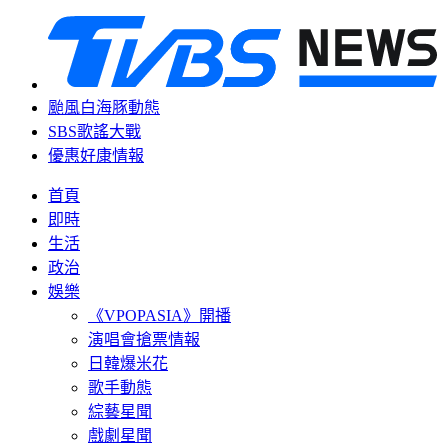
颱風白海豚動態
SBS歌謠大戰
優惠好康情報
首頁
即時
生活
政治
娛樂
《VPOPASIA》開播
演唱會搶票情報
日韓爆米花
歌手動態
綜藝星聞
戲劇星聞