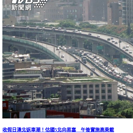
收假日湧北返車潮！估國5北向易塞 午後實施高乘載