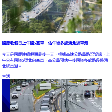
國慶收假日上午國5塞車 估午後多處湧北返車潮
今天是國慶連續假期最後一天，根據高速公路局路況資訊，上
午只有國道5號北向塞車，高公局預估午後國道多處路段將湧
北返車潮。
生活