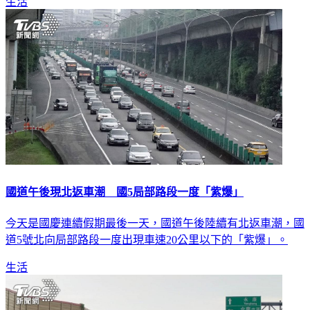
生活
國道午後現北返車潮 國5局部路段一度「紫爆」
今天是國慶連續假期最後一天，國道午後陸續有北返車潮，國
道5號北向局部路段一度出現車速20公里以下的「紫爆」。
生活