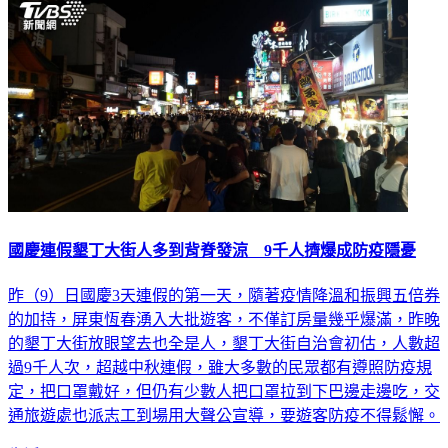
國慶連假墾丁大街人多到背脊發涼 9千人擠爆成防疫隱憂
昨（9）日國慶3天連假的第一天，隨著疫情降溫和振興五倍券
的加持，屏東恆春湧入大批遊客，不僅訂房量幾乎爆滿，昨晚
的墾丁大街放眼望去也全是人，墾丁大街自治會初估，人數超
過9千人次，超越中秋連假，雖大多數的民眾都有遵照防疫規
定，把口罩戴好，但仍有少數人把口罩拉到下巴邊走邊吃，交
通旅遊處也派志工到場用大聲公宣導，要遊客防疫不得鬆懈。