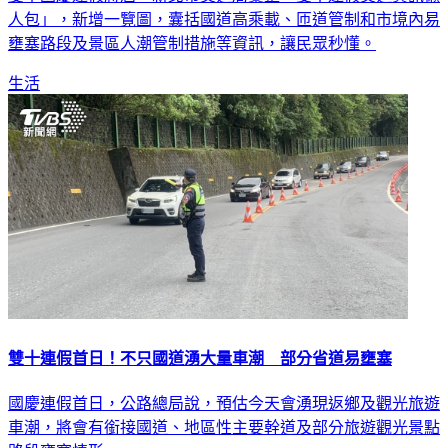
人包」，新增一覽圖，囊括國道高乘載、匝道管制和市境內易
壅塞路段及景區人潮管制措施等資訊，讓民眾秒懂。
生活
雙十連假首日！不只國道湧大量車潮 部分省道易壅塞
國慶連假首日，公路總局說，預估今天會湧現返鄉及觀光旅遊
車潮，將會有銜接國道、地區性主要幹道及部分旅遊觀光景點