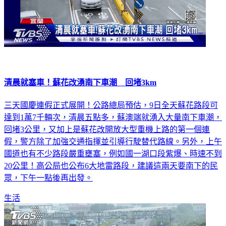
清晨就塞車！蘇花改湧南下車潮 回堵3km
三天國慶連假正式展開！公路總局預估，9日全天蘇花路段可
達到1萬7千輛次，清晨五點多，蘇澳端就湧入大量南下車潮，
回堵3公里，又加上是蘇花改開放大型重機上路的第一個連
假，警方除了加強交通指揮並引導行駛替代路線。另外，上午
國道也有不少路段嚴重壅塞，例如國一湖口段紫爆、時速不到
20公里！高公局也公布6大地雷路段，建議這兩天要南下的民
眾，下午一點後再出發。
生活