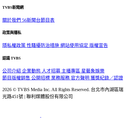
TVBS新聞網
關於我們
56新聞台節目表
政策與隱私
隱私權政策
性騷擾防治措施
網站使用協定
版權宣告
認識 TVBS
公司介紹
企業動態
人才招募
主播專區
星藝象娛樂
節目版權銷售
公開招標
業務服務
官方聲明
獲獎紀錄／認證
2026 © TVBS Media Inc. All Rights Reserved. 台北市內湖區瑞
光路451號 | 聯利媒體股份有限公司