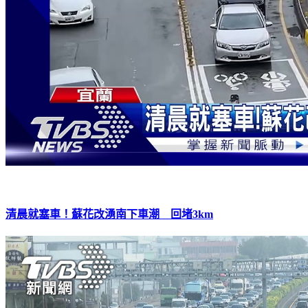
清晨就塞車！蘇花改湧南下車潮 回堵3km