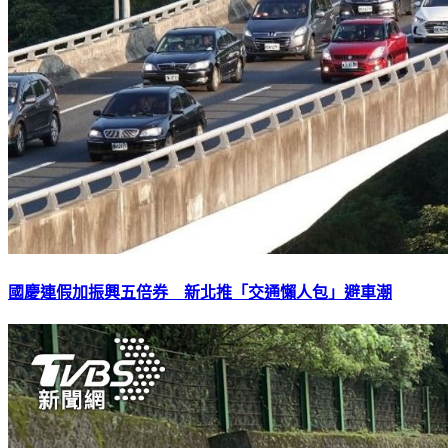
國慶連假加振興五倍券 新北推「交通懶人包」避車潮