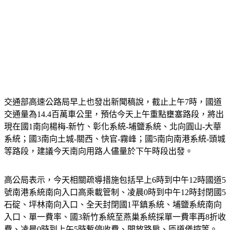
交通部高速公路局早上也發出新聞稿說，截止上午7時，國道
交通量為14.4百萬車公里，預估今天上午重點壅塞路段，將出
現在國1南向楊梅-新竹、彰化系統-埔鹽系統、北向圓山-大華
系統；國3南向土城-關西、快官-霧峰；國5南向南港系統-頭城
等路段，建議今天南向用路人儘量於下午時段出發。
高公局表示，今天相關疏導措施包括早上6時到中午12時國道5
號南港系統南向入口高乘載管制、凌晨0時到中午12時封閉國5
石碇、坪林南向入口、全天封閉國1平鎮系統、埔鹽系統南向
入口、單一費率、國3新竹系統至燕巢系統採單一費率再8折收
費、凌晨0時到上午5時暫停收費、開放路肩、匝道儀控等。