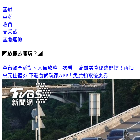
國道
車潮
收費
高乘載
國慶連假
◤放假去哪玩？◢
全台熱門活動、人氣攻略一次看！
高雄美食優惠開搶！再抽
萬元住宿券
下載食尚玩家APP！免費領取優惠券