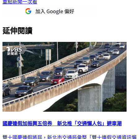
重點新聞一次看
延伸閱讀
國慶連假加振興五倍券 新北推「交通懶人包」避車潮
雙十國慶連假將屆，新北市交通局彙整「雙十連假交通資訊懶