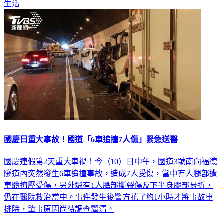
生活
國慶日重大事故！國道「6車追撞7人傷」緊急送醫
國慶連假第2天重大車禍！今（10）日中午，國道3號南向福德
隧道內突然發生6車追撞事故，造成7人受傷，當中有人腿部遭
車體擠壓受傷，另外還有1人臉部撕裂傷及下半身腿部骨折，
仍在醫院救治當中。事件發生後警方花了約1小時才將事故車
排除，肇事原因尚待調查釐清。