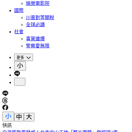
娛樂電影院
國際
川普對等關稅
全球必讀
社會
毒駕連爆
警察愛無限
更多
快訊