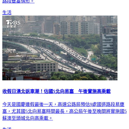
路段壅塞情形。
生活
收假日湧北返車潮！估國5北向易塞 午後實施高乘載
今天是國慶連假最後一天，高速公路局預估9處國道路段易壅
塞，尤其國5北向易塞時間最長，高公局午後至晚間將實施國5
蘇澳至頭城北向高乘載。