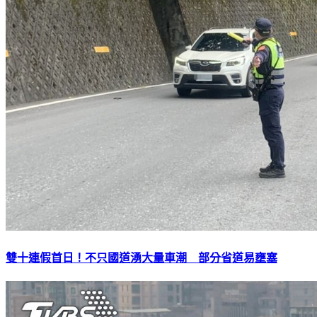
雙十連假首日！不只國道湧大量車潮 部分省道易壅塞