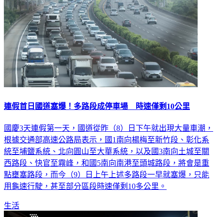
連假首日國道塞爆！多路段成停車場 時速僅剩10公里
國慶3天連假第一天，國道從昨（8）日下午就出現大量車潮，
根據交通部高速公路局表示，國1南向楊梅至新竹段、彰化系
統至埔鹽系統、北向圓山至大華系統，以及國3南向土城至關
西路段、快官至霧峰，和國5南向南港至頭城路段，將會是重
點壅塞路段，而今（9）日上午上述多路段一早就塞爆，只能
用龜速行駛，甚至部分區段時速僅剩10多公里。
生活