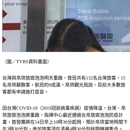
（圖／TVBS資料畫面）
台灣與帛琉旅遊泡泡明天重啟，首班共有132名台灣旅客，15
名帛琉籍散客，航班約9成滿。帛琉觀光局說，目前大多數旅
客都有申請施打疫苗。
因台灣COVID-19（2019冠狀病毒疾病）疫情降溫，台灣、帛
琉旅遊泡泡將重啟，指揮中心最近通過台帛旅遊泡泡防疫計
畫，首發團將在14日早上10時30分起飛，預計帛琉當地時間下