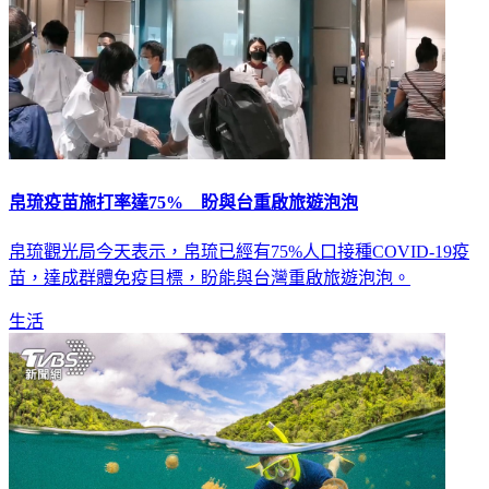
帛琉疫苗施打率達75% 盼與台重啟旅遊泡泡
帛琉觀光局今天表示，帛琉已經有75%人口接種COVID-19疫
苗，達成群體免疫目標，盼能與台灣重啟旅遊泡泡。
生活