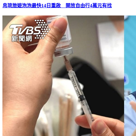
帛琉旅遊泡泡最快14日重啟 開放自由行4萬元有找