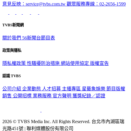
意見反映：service@tvbs.com.tw
觀眾服務專線：02-2656-1599
TVBS新聞網
關於我們
56新聞台節目表
政策與隱私
隱私權政策
性騷擾防治措施
網站使用協定
版權宣告
認識 TVBS
公司介紹
企業動態
人才招募
主播專區
星藝象娛樂
節目版權
銷售
公開招標
業務服務
官方聲明
獲獎紀錄／認證
2026 © TVBS Media Inc. All Rights Reserved. 台北市內湖區瑞