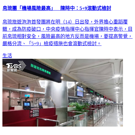
帛琉團「機場風險最高」 陳時中：5+9滾動式檢討
帛琉旅遊泡泡首發團將在明（14）日出發，外界擔心重蹈覆
轍，成為防疫破口，中央疫情指揮中心指揮官陳時中表示，目
前帛琉相對安全，風險最高的地方反而是機場，要提高警覺，
嚴格分流、「5+9」檢疫措施也會滾動式檢討。
生活