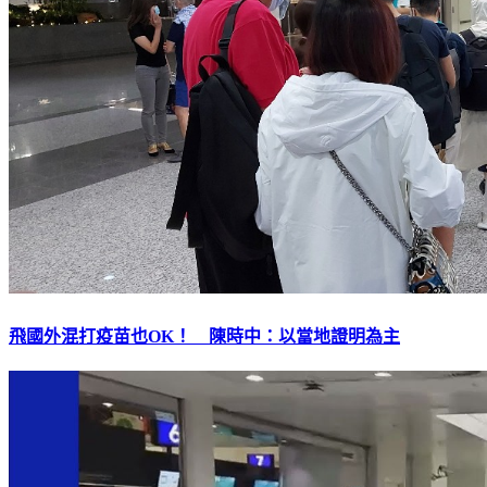
飛國外混打疫苗也OK！ 陳時中：以當地證明為主