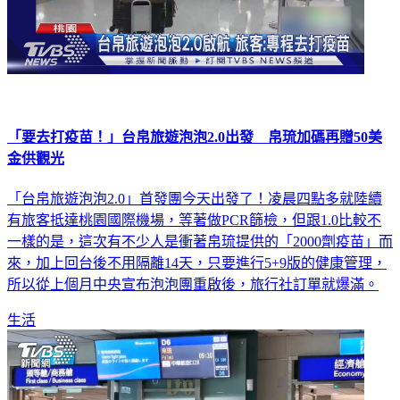
「要去打疫苗！」台帛旅遊泡泡2.0出發 帛琉加碼再贈50美
金供觀光
「台帛旅遊泡泡2.0」首發團今天出發了！凌晨四點多就陸續
有旅客抵達桃園國際機場，等著做PCR篩檢，但跟1.0比較不
一樣的是，這次有不少人是衝著帛琉提供的「2000劑疫苗」而
來，加上回台後不用隔離14天，只要進行5+9版的健康管理，
所以從上個月中央宣布泡泡團重啟後，旅行社訂單就爆滿。
生活