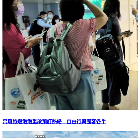
帛琉旅遊泡泡重啟預訂熱絡 自由行與團客各半