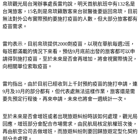
帛琉觀光局台灣辦事處長雷均說，明天首航航班中有132名是
台灣旅客，15名則是帛琉籍散客來台就醫後要返回帛琉，目前
無法對外公布實際預約要施打疫苗的人數，但大部分旅客都有
疫苗需求。
雷均表示，目前帛琉提供2000劑疫苗，以現在華航每週2班，
每班都滿載的情況下來看，預估9月底前出發的旅客都可以申
請得到施打疫苗，至於未來是否會再增加，將會視實際情況，
向相關單位索取疫苗。
雷均指出，由於目前已經收到上千封預約疫苗的施打申請，連
9月及10月的部分都有，但代表處無法這樣作業，旅客還是需
要先預定行程後，再來申請，未來也將會一週統計一次。
至於未來是否會增班或者出現旅遊糾紛時該如何處理，觀光局
回應，增班部分會配合市場需求，由民航局核定航權班次後，
再由航空公司去做增班，而旅遊糾紛則要回歸旅遊定型化契約