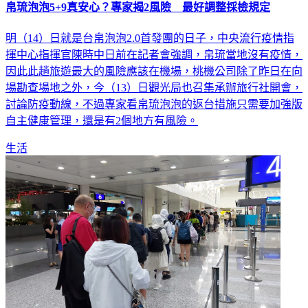
帛琉泡泡5+9真安心？專家揭2風險 最好調整採檢規定
明（14）日就是台帛泡泡2.0首發團的日子，中央流行疫情指
揮中心指揮官陳時中日前在記者會強調，帛琉當地沒有疫情，
因此此趟旅遊最大的風險應該在機場，桃機公司除了昨日在向
場勘查場地之外，今（13）日觀光局也召集承辦旅行社開會，
討論防疫動線，不過專家看帛琉泡泡的返台措施只需要加強版
自主健康管理，還是有2個地方有風險。
生活