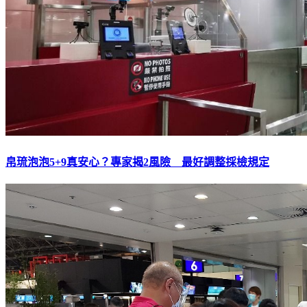
帛琉泡泡5+9真安心？專家揭2風險 最好調整採檢規定