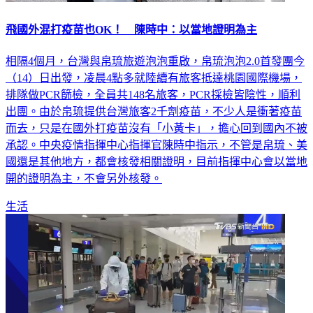
飛國外混打疫苗也OK！ 陳時中：以當地證明為主
相隔4個月，台灣與帛琉旅遊泡泡重啟，帛琉泡泡2.0首發團今
（14）日出發，凌晨4點多就陸續有旅客抵達桃園國際機場，
排隊做PCR篩檢，全員共148名旅客，PCR採檢皆陰性，順利
出團。由於帛琉提供台灣旅客2千劑疫苗，不少人是衝著疫苗
而去，只是在國外打疫苗沒有「小黃卡」，擔心回到國內不被
承認。中央疫情指揮中心指揮官陳時中指示，不管是帛琉、美
國還是其他地方，都會核發相關證明，目前指揮中心會以當地
開的證明為主，不會另外核發。
生活