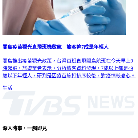
關島疫苗觀光直飛班機啟航 旅客逾7成是年輕人
關島推出疫苗觀光政策，台灣首班直飛關島航班在今天早上9
時起飛，旅遊業者表示，分析旅客資料發現，7成以上都是49
歲以下年輕人，研判是因疫苗施打排序較後，對疫情較憂心。
生活
深入時事，一觸即見