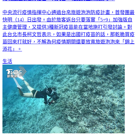
帛琉旅遊順便打疫苗 柯文哲：乾脆買回來就好了！
中央流行疫情指揮中心通過台帛旅遊泡泡防疫計畫，首發團最
快明（14）日出發。由於旅客返台只要落實「5+9」加強版自
主健康管理，又提供3種新冠疫苗能在當地施打引發討論。對
此台北市長柯文哲表示，如果是出國打疫苗的話，那乾脆買疫
苗回來打就好，不解為何疫情期間還要放寬旅遊泡泡來「錦上
添花」。
生活