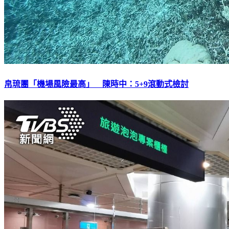
帛琉團「機場風險最高」 陳時中：5+9滾動式檢討