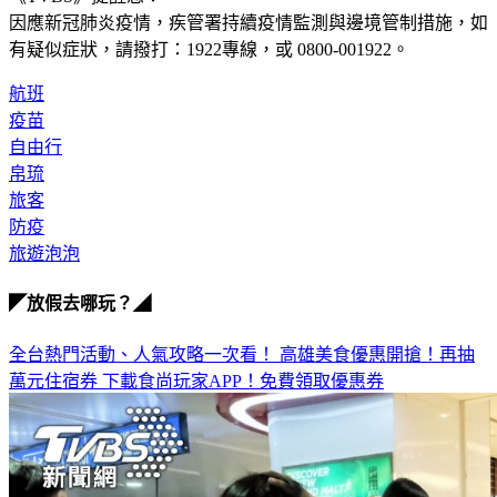
《TVBS》提醒您：
因應新冠肺炎疫情，疾管署持續疫情監測與邊境管制措施，
如
有疑似症狀，請撥打：1922專線，或 0800-001922。
航班
疫苗
自由行
帛琉
旅客
防疫
旅遊泡泡
◤放假去哪玩？◢
全台熱門活動、人氣攻略一次看！
高雄美食優惠開搶！再抽
萬元住宿券
下載食尚玩家APP！免費領取優惠券