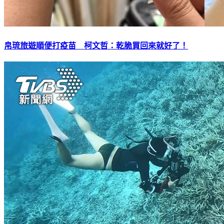
帛琉旅遊順便打疫苗 柯文哲：乾脆買回來就好了！