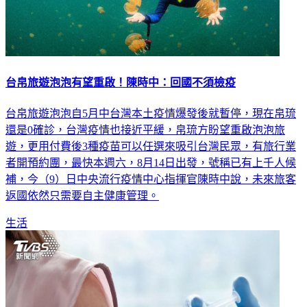
台帛旅遊泡泡有望重啟！陳時中：回國不須檢疫
台帛旅遊泡泡自5月中台灣本土疫情爆發後就暫停，現在帛琉
還是0確診，台灣疫情也接近平緩，帛琉方盼望重啟泡泡旅
遊，更用付費後3種疫苗可以任選來吸引台灣民眾，有旅行業
者開預約團，最快本週六，8月14日出發，號稱已有上千人候
補，今（9）日中央流行疫情中心指揮官陳時中說，未來旅客
返國依然只需要自主健康管理。
生活