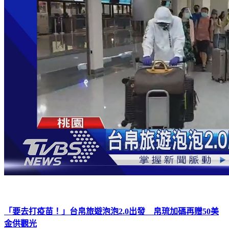
「要去打疫苗！」台帛旅遊泡泡2.0出發 帛琉加碼再贈50美