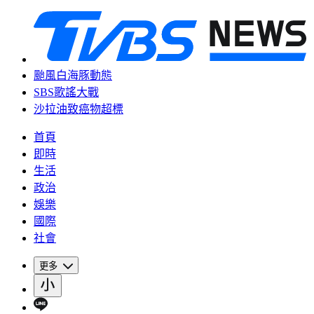
颱風白海豚動態
SBS歌謠大戰
沙拉油致癌物超標
首頁
即時
生活
政治
娛樂
國際
社會
更多