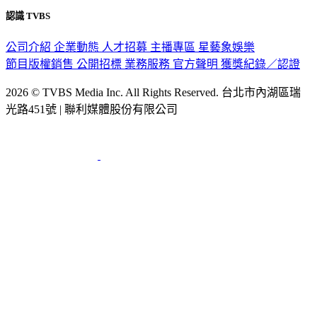
隱私權政策
性騷擾防治措施
網站使用協定
版權宣告
認識 TVBS
公司介紹
企業動態
人才招募
主播專區
星藝象娛樂
節目版權銷售
公開招標
業務服務
官方聲明
獲獎紀錄／認證
2026 © TVBS Media Inc. All Rights Reserved. 台北市內湖區瑞
光路451號 | 聯利媒體股份有限公司