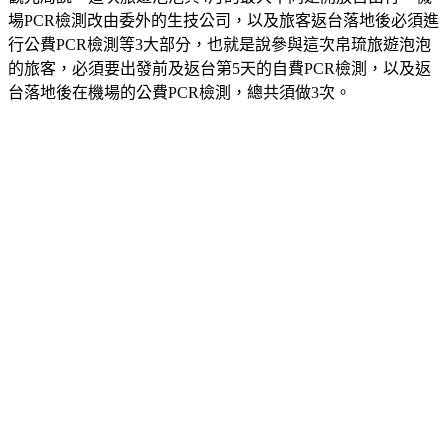
觀光局說，這次旅遊泡泡與4月的最大不同是開放自由行、機
場PCR檢測改由委外的生技公司，以及旅客返台落地後必須進
行公費PCR檢測等3大部分，也就是說參與這次帛琉旅遊泡泡
的旅客，必須要出發前及返台第5天的自費PCR檢測，以及返
台落地後在機場的公費PCR檢測，總共須做3次。